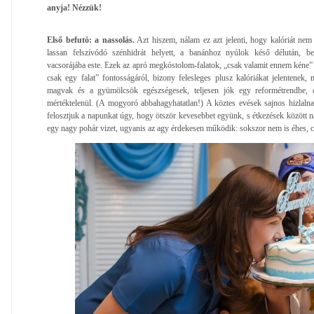
anyja! Nézzük!
Első befutó: a nassolás.
Azt hiszem, nálam ez azt jelenti, hogy kalóriát n
lassan felszívódó szénhidrát helyett, a banánhoz nyúlok késő délután, b
vacsorájába este. Ezek az apró megkóstolom-falatok, „csak valamit ennem kéne” 
csak egy falat” fontosságáról, bizony felesleges plusz kalóriákat jelentenek,
magvak és a gyümölcsök egészségesek, teljesen jók egy reformétrendbe,
mértéktelenül. (A mogyoró abbahagyhatatlan!) A köztes evések sajnos hizlalna
felosztjuk a napunkat úgy, hogy ötször kevesebbet együnk, s étkezések között n
egy nagy pohár vizet, ugyanis az agy érdekesen működik: sokszor nem is éhes, 