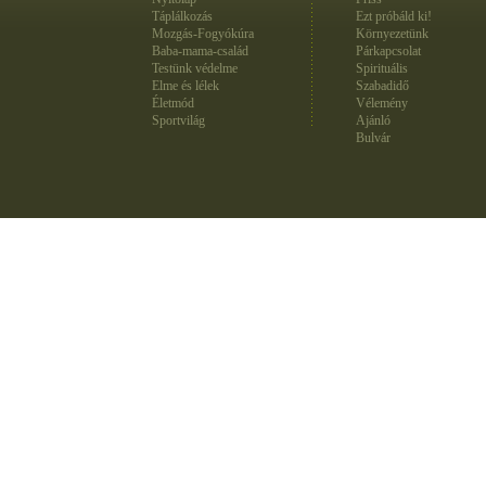
Táplálkozás
Ezt próbáld ki!
Mozgás-Fogyókúra
Környezetünk
Baba-mama-család
Párkapcsolat
Testünk védelme
Spirituális
Elme és lélek
Szabadidő
Életmód
Vélemény
Sportvilág
Ajánló
Bulvár