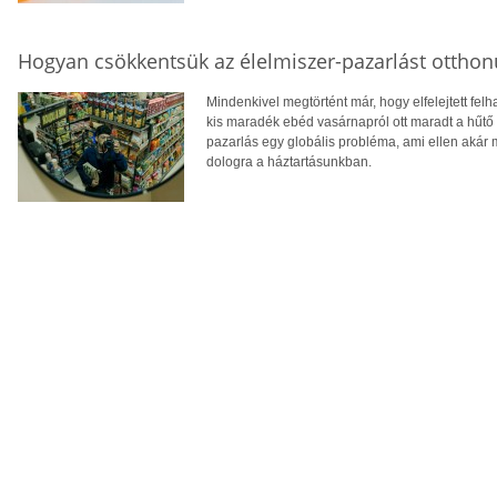
Hogyan csökkentsük az élelmiszer-pazarlást ottho
Mindenkivel megtörtént már, hogy elfelejtett fel
kis maradék ebéd vasárnapról ott maradt a hűtő s
pazarlás egy globális probléma, ami ellen akár
dologra a háztartásunkban.