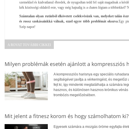
szemekkel és kialvatlanul ébredek, de nyugodtan tedd fel saját magadnak a kérdés
kék közösségi oldalról este, vagy még hajnalig is a chaten lógtam a többiekkel? 
Számtalan olyan rutinból elkövetett cselekvésünk van, melyeket talán ész
és rossz szokásainkká válnak, ezzel egyre több problémát okozva
.
Egy pic
Szép napot!
A ROVAT TOVÁBBI CIKKEI
Milyen problémák esetén ajánlott a kompressziós 
A kompressziós harisnya egy speciális ruhadarab
segítségével javítja a vérkeringést, és megelőz
fejt ki, így mindenki megtalálhatja a számára 
hasznos, és különösen hasznos krónikus vénás e
trombózis megelőzésében.
Mit jelent a fitnesz korom és hogy számolhatom ki?
Egyesek számára a mozgás öröme egyfajta élet