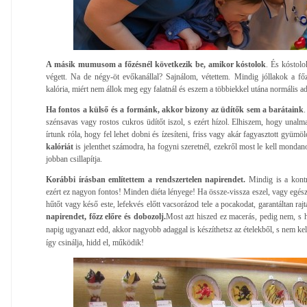
A másik mumusom a főzésnél következik be, amikor kóstolok
. És kóstol
végett. Na de négy-öt evőkanállal? Sajnálom, vétettem. Mindig jóllakok a fő
kalória, miért nem állok meg egy falatnál és eszem a többiekkel utána normális
Ha fontos a külső és a formánk, akkor bizony az üdítők sem a barátaink
szénsavas vagy rostos cukros üdítőt iszol, s ezért hízol. Elhiszem, hogy unalm
írtunk róla, hogy fel lehet dobni és ízesíteni, friss vagy akár fagyasztott gyüm
kalóriát
is jelenthet számodra, ha fogyni szeretnél, ezekről most le kell mondan
jobban csillapítja.
Korábbi írásban említettem a rendszertelen napirendet.
Mindig is a kontro
ezért ez nagyon fontos! Minden diéta lényege! Ha össze-vissza eszel, vagy egész
hűtőt vagy késő este, lefekvés előtt vacsorázod tele a pocakodat, garantáltan ra
napirendet, főzz előre és dobozolj.
Most azt hiszed ez macerás, pedig nem, s 
napig ugyanazt edd, akkor nagyobb adaggal is készíthetsz az ételekből, s nem kel
így csinálja, hidd el, működik!