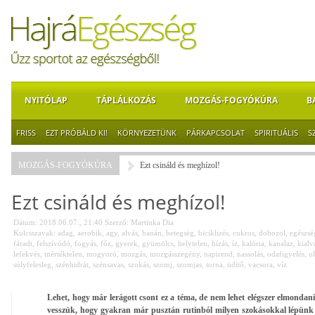
NYITÓLAP
TÁPLÁLKOZÁS
MOZGÁS-FOGYÓKÚRA
B
FRISS
EZT PRÓBÁLD KI!
KÖRNYEZETÜNK
PÁRKAPCSOLAT
SPIRITUÁLIS
S
MOZGÁS-FOGYÓKÚRA
Ezt csináld és meghízol!
Ezt csináld és meghízol!
Dátum: 2018.06.07., 21:40
Szerző:
Martinka Dia
Kulcsszavak:
adag
,
aerobik
,
agy
,
alvás
,
banán
,
betegség
,
biciklizés
,
cukros
,
dobozol
,
egészsé
fáradt
,
felszívódó
,
fogyás
,
főz
,
gyerek
,
gyümölcs
,
helytelen
,
hízás
,
íz
,
kalória
,
kanalaz
,
kialv
lefekvés
,
mértéktelen
,
mogyoró
,
mozgás
,
mozgásszegény
,
napirend
,
nassolás
,
odafigyelés
,
o
súlyfelesleg
,
szénhidrát
,
szénsavas
,
szokás
,
szomj
,
szomjas
,
torna
,
üdítő
,
vacsora
,
víz
Lehet, hogy már lerágott csont ez a téma, de nem lehet elégszer elmondani
vesszük, hogy gyakran már pusztán rutinból milyen szokásokkal lépünk a