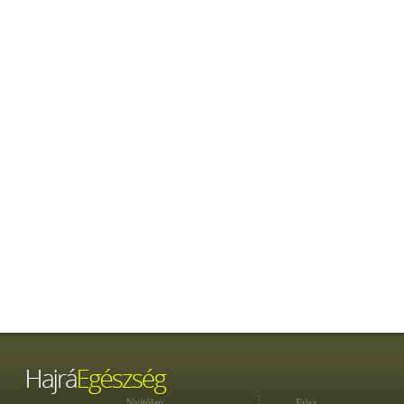
Nyitólap
Friss