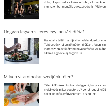
dolog. A sport célja a fizikai erőnlét, a fizikai kon
van az ember mentális egészségére is. Mit jelen
Hogyan legyen sikeres egy januári diéta?
Ha valaha tettél már újévi fogadalmat, akkor egés
Többségünk jellemző módon diétázni, fogyni sze
legrosszabb az új étrend bevezetésére. Az alább
sikeres egy év eleji fogyókúra.
Milyen vitaminokat szedjünk télen?
Télen különösen fontos odafigyelni, hogy a sze
melyiket és mikor vegyük be? Lehet reggeli előt
akkor, ha más gyógyszereket is szedünk?