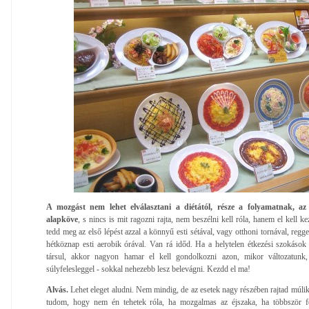
A mozgást nem lehet elválasztani a diétától, része a folyamatnak, az
alapköve
, s nincs is mit ragozni rajta, nem beszélni kell róla, hanem el kell
tedd meg az első lépést azzal a könnyű esti sétával, vagy otthoni tornával, reggel
hétköznap esti aerobik órával. Van rá időd. Ha a helytelen étkezési szokáso
társul, akkor nagyon hamar el kell gondolkozni azon, mikor változatunk,
súlyfelesleggel - sokkal nehezebb lesz belevágni. Kezdd el ma!
Alvás.
Lehet eleget aludni. Nem mindig, de az esetek nagy részében rajtad múli
tudom, hogy nem én tehetek róla, ha mozgalmas az éjszaka, ha többször fel