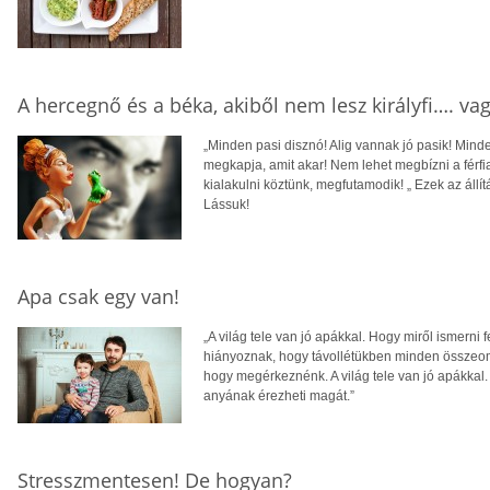
A hercegnő és a béka, akiből nem lesz királyfi…. va
„Minden pasi disznó! Alig vannak jó pasik! Minden
megkapja, amit akar! Nem lehet megbízni a férfi
kialakulni köztünk, megfutamodik! „ Ezek az áll
Lássuk!
Apa csak egy van!
„A világ tele van jó apákkal. Hogy miről ismerni 
hiányoznak, hogy távollétükben minden összeomli
hogy megérkeznénk. A világ tele van jó apákkal. 
anyának érezheti magát.”
Stresszmentesen! De hogyan?