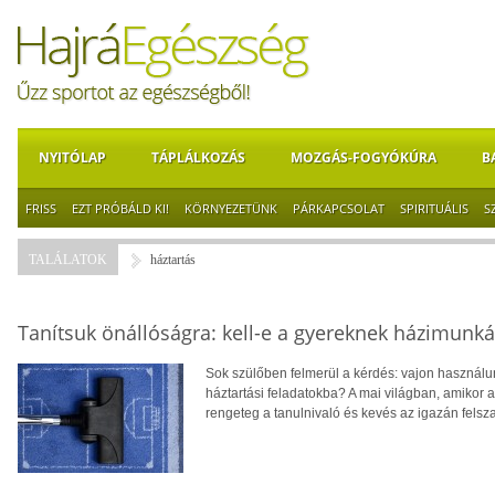
NYITÓLAP
TÁPLÁLKOZÁS
MOZGÁS-FOGYÓKÚRA
B
FRISS
EZT PRÓBÁLD KI!
KÖRNYEZETÜNK
PÁRKAPCSOLAT
SPIRITUÁLIS
S
TALÁLATOK
háztartás
Tanítsuk önállóságra: kell-e a gyereknek házimunká
Sok szülőben felmerül a kérdés: vajon használ
háztartási feladatokba? A mai világban, amikor az
rengeteg a tanulnivaló és kevés az igazán felsz