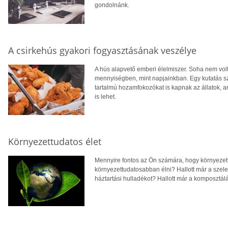
gondolnánk.
A csirkehús gyakori fogyasztásának veszélye
A hús alapvető emberi élelmiszer. Soha nem vol
mennyiségben, mint napjainkban. Egy kutatás sz
tartalmú hozamfokozókat is kapnak az állatok, 
is lehet.
Környezettudatos élet
Mennyire fontos az Ön számára, hogy környezett
környezettudatosabban élni? Hallott már a szelek
háztartási hulladékot? Hallott már a komposztál