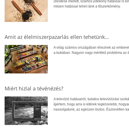
ízesítése mellett, számos jótékony hatással is b
milyen hatással lehet ránk a fűszerkömény.
Amit az élelmiszerpazarlás ellen tehetünk…
A világ számos országában éheznek az emberek
a kukában. Nagyon nagy mértékű probléma az é
Miért hizlal a tévénézés?
A televízió hatásairól, tudatos televíziózási sz
ígértem, hogy arra is kitérek legközelebb, hogyan 
nassolgatunk, az egészen biztos. Észrevétlen ka