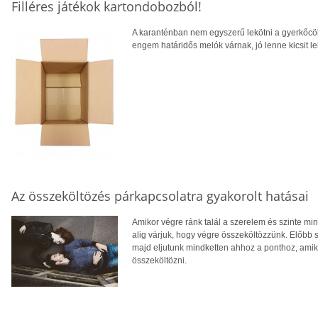
Filléres játékok kartondobozból!
A karanténban nem egyszerű lekötni a gyerkőcöke
engem határidős melók várnak, jó lenne kicsit le
Az összeköltözés párkapcsolatra gyakorolt hatásai
Amikor végre ránk talál a szerelem és szinte mi
alig várjuk, hogy végre összeköltözzünk. Előbb s
majd eljutunk mindketten ahhoz a ponthoz, amik
összeköltözni.