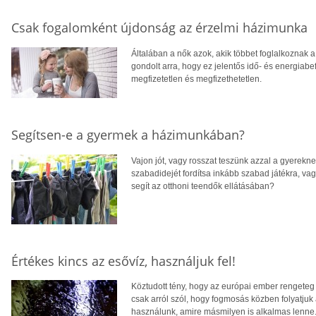
Csak fogalomként újdonság az érzelmi házimunka
Általában a nők azok, akik többet foglalkoznak a
gondolt arra, hogy ez jelentős idő- és energiabe
megfizetetlen és megfizethetetlen.
Segítsen-e a gyermek a házimunkában?
Vajon jót, vagy rosszat teszünk azzal a gyerekne
szabadidejét fordítsa inkább szabad játékra, vag
segít az otthoni teendők ellátásában?
Értékes kincs az esővíz, használjuk fel!
Köztudott tény, hogy az európai ember rengeteg 
csak arról szól, hogy fogmosás közben folyatjuk a
használunk, amire másmilyen is alkalmas lenne. 