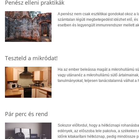
Penész elleni praktikák
A penész nem csak esztétikai gondokat okoz a l
számtalan légúti megbetegedést idézhet elő, és 
esetben és legyengült immunrendszer mellett ak
Teszteld a mikródat!
Ha az ember beleássa magát a mikrohullámú süt
vagy utánanéz a mikrohullámú sütő ártalmainak,
tanulmányokat, teljesen tanácstalanná válhat a h
Pár perc és rend
Sokszor előfordul, hogy a hétköznapi rohanásban
edények, az előszoba tele pakolva, a székeken 
időnk kitakarítani hétköznap, pedig mindössze p