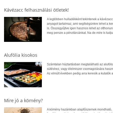
Kávézacc felhasználási ötletek!
A legtöbben hulladékként tekintenek a kávézaccr
anyagot tartalmaz, ami segítségünkre lehet a k
is. Összegyűjtve igen hasznos lehet az otthonun
meg persze a pénztárcánkat. Na de mire is tudju
Alufólia kisokos
Számtalan háztartásban megtalálható az alufólia
sütéshez, vagy élelmiszer csomagolására haszná
Az elmúlt években pedig arra keresik a kutatók 
Mire jó a kömény?
A kömény hazánkban alapfűszernek mondható, íg