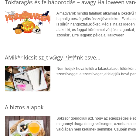
Tökfaragás és felháborodás – avagy Halloween va
A magyarok mindig találnak alkalmat a jókedvű 
hajnalig beszélgetős összejövetelekre. Ezek a s
is sűrűn hangoztatjuk őket. Mégis, ha az idegen 
alakul ki, és foggal-körömmel védjük magunkat,
szokás!”. Erre legjobb példa a Halloween.
AMik*r kicsit sz_t v@gy*nk esve...
Nem tudjuk hová tettük a lakáskulcsot, fülünkön 
szemüveggel a szemüveget, elfelejtjük hová park
A biztos alapok
Sokszor gondoljuk azt, hogy az egészséges életm
megannyi drága dolog szükséges, azonban a legfo
valójában nem kerülnek semmibe. Csupán nyolc 