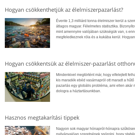
Hogyan csökkenthetjük az élelmiszerpazarlást?
Évente 1,3 milliárd tonna élelmiszer kerül a sz
átlagos magyar. Félelmetes statisztika. Bizonyít
mint amennyire valójában szükségük van, s enn
megfeledkeznek róla és a kukába kerül. Hogyan
Hogyan csökkentsük az élelmiszer-pazarlást ottho
Mindenkivel megtörtént már, hogy elfelejtett fel
kis maradék ebéd vasárnapról ott maradt a hűtő s
pazarlás egy globális probléma, ami ellen akár
dologra a háztartásunkban.
Hasznos megtakarítási tippek
Nagyon sok magyar hónapról-hónapra szűkösen
nyilvánvalóan szeretnének spórolni, hogy stabi