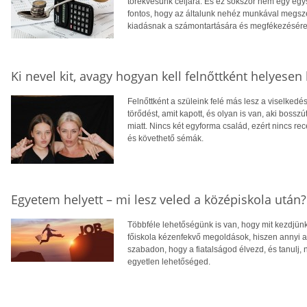
törekvésünk céljára. És ez sokszor nem egy egy
fontos, hogy az általunk nehéz munkával megsze
kiadásnak a számontartására és megfékezésér
Ki nevel kit, avagy hogyan kell felnőttként helyesen
Felnőttként a szüleink felé más lesz a viselkedés
törődést, amit kapott, és olyan is van, aki bosszú
miatt. Nincs két egyforma család, ezért nincs r
és követhető sémák.
Egyetem helyett – mi lesz veled a középiskola után?
Többféle lehetőségünk is van, hogy mit kezdjün
főiskola kézenfekvő megoldások, hiszen annyi a 
szabadon, hogy a fiatalságod élvezd, és tanulj,
egyetlen lehetőséged.