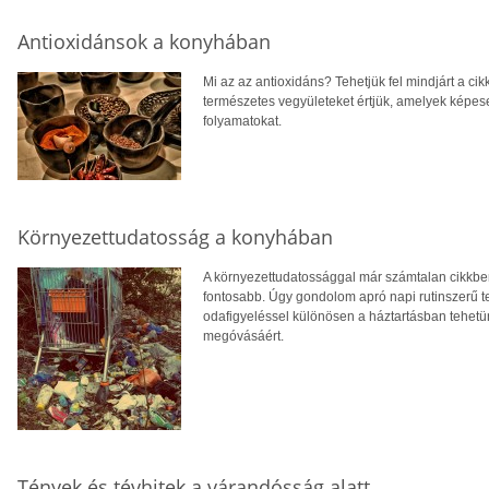
Antioxidánsok a konyhában
Mi az az antioxidáns? Tehetjük fel mindjárt a cik
természetes vegyületeket értjük, amelyek képesek
folyamatokat.
Környezettudatosság a konyhában
A környezettudatossággal már számtalan cikkben
fontosabb. Úgy gondolom apró napi rutinszerű 
odafigyeléssel különösen a háztartásban tehetü
megóvásáért.
Tények és tévhitek a várandósság alatt