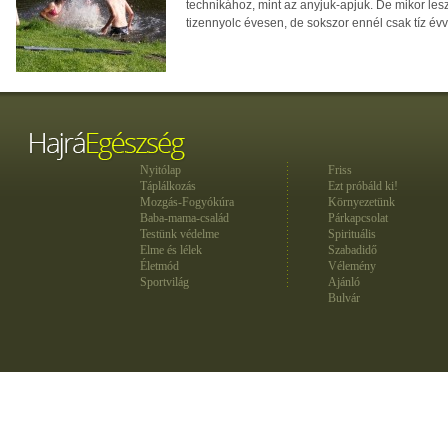
technikához, mint az anyjuk-apjuk. De mikor les
tizennyolc évesen, de sokszor ennél csak tíz év
Nyitólap
Friss
Táplálkozás
Ezt próbáld ki!
Mozgás-Fogyókúra
Környezetünk
Baba-mama-család
Párkapcsolat
Testünk védelme
Spirituális
Elme és lélek
Szabadidő
Életmód
Vélemény
Sportvilág
Ajánló
Bulvár