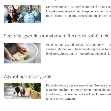
Stresszmentesen. Könnyű mondani, ó ha ez ily
kis trükkökre, amelyek segítségével, - amennyir
része. Mindet nem, de a szükségtelen stressz fo
Segítség, gyerek a konyhában! Receptek szülőknek!
Aki háztartást vezető anyuka, az tudja milyen, m
vannak. Mindenképp hasznos dolog őket is bevon
őket, de számos dolgot megtaníthatunk nekik, f
Agyonhajszolt anyukák
Fárasztó dolog édesanyának lenni. Sokszor érz
a középpontjában természetesen nem mi állunk
indul a nap, mit vesz fel, mit eszik, mi történik 
amikor együtt vagyunk.