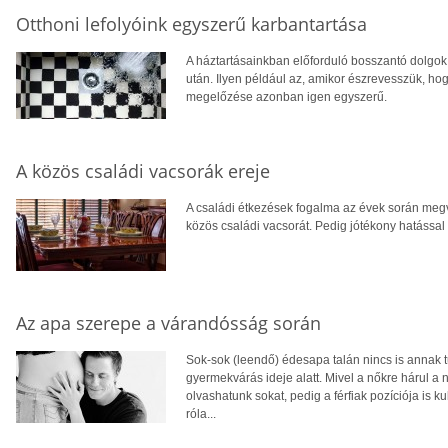
Otthoni lefolyóink egyszerű karbantartása
A háztartásainkban előforduló bosszantó dolgok
után. Ilyen például az, amikor észrevesszük, hog
megelőzése azonban igen egyszerű.
A közös családi vacsorák ereje
A családi étkezések fogalma az évek során megv
közös családi vacsorát. Pedig jótékony hatással v
Az apa szerepe a várandósság során
Sok-sok (leendő) édesapa talán nincs is annak 
gyermekvárás ideje alatt. Mivel a nőkre hárul a 
olvashatunk sokat, pedig a férfiak pozíciója is k
róla...