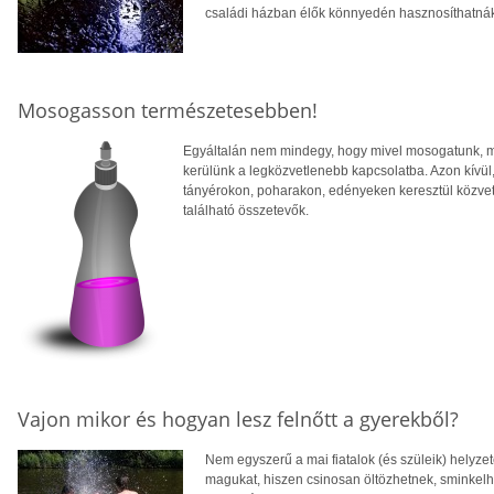
családi házban élők könnyedén hasznosíthatná
Mosogasson természetesebben!
Egyáltalán nem mindegy, hogy mivel mosogatunk, mi
kerülünk a legközvetlenebb kapcsolatba. Azon kívü
tányérokon, poharakon, edényeken keresztül közve
található összetevők.
Vajon mikor és hogyan lesz felnőtt a gyerekből?
Nem egyszerű a mai fiatalok (és szüleik) helyze
magukat, hiszen csinosan öltözhetnek, sminkelh