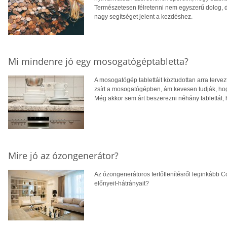
Természetesen félretenni nem egyszerű dolog, de
nagy segítséget jelent a kezdéshez.
Mi mindenre jó egy mosogatógéptabletta?
A mosogatógép tablettáit köztudottan arra tervezt
zsírt a mosogatógépben, ám kevesen tudják, h
Még akkor sem árt beszerezni néhány tablettát,
Mire jó az ózongenerátor?
Az ózongenerátoros fertőtlenítésről leginkább Co
előnyeit-hátrányait?