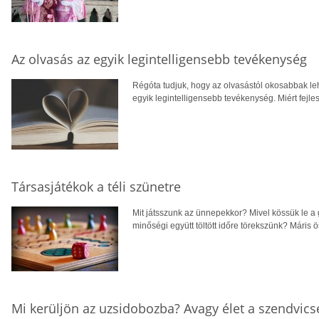
Az olvasás az egyik legintelligensebb tevékenység
Régóta tudjuk, hogy az olvasástól okosabbak lehe
egyik legintelligensebb tevékenység. Miért fejle
Társasjátékok a téli szünetre
Mit játsszunk az ünnepekkor? Mivel kössük le a
minőségi együtt töltött időre törekszünk? Máris 
Mi kerüljön az uzsidobozba? Avagy élet a szendvicse