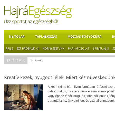
NYITÓLAP
TÁPLÁLKOZÁS
MOZGÁS-FOGYÓKÚRA
B
FRISS
EZT PRÓBÁLD KI!
KÖRNYEZETÜNK
PÁRKAPCSOLAT
SPIRITUÁLIS
S
TALÁLATOK
kreatív
Kreatív kezek, nyugodt lélek. Miért kézműveskedün
Alkotni szinte bármilyen formában jó. A szó szor
választhatjuk, ha szeretnénk érezni annak pozití
vagy éppen fából faragunk, fonalból fonunk, fé
garantáltan szárnyalni fog, és ezáltal önmagunk