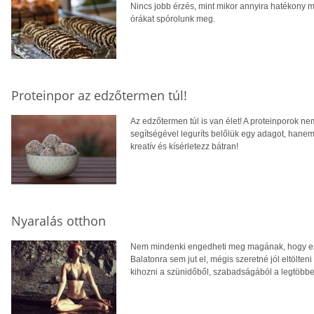
Nincs jobb érzés, mint mikor annyira hatékony
órákat spórolunk meg.
Proteinpor az edzőtermen túl!
Az edzőtermen túl is van élet! A proteinporok n
segítségével leguríts belőlük egy adagot, hanem
kreatív és kísérletezz bátran!
Nyaralás otthon
Nem mindenki engedheti meg magának, hogy eze
Balatonra sem jut el, mégis szeretné jól eltölten
kihozni a szünidőből, szabadságából a legtöbbet