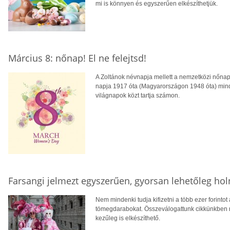
mi is könnyen és egyszerűen elkészíthetjük.
Március 8: nőnap! El ne felejtsd!
A Zoltánok névnapja mellett a nemzetközi nőnap
napja 1917 óta (Magyarországon 1948 óta) min
világnapok közt tartja számon.
Farsangi jelmezt egyszerűen, gyorsan lehetőleg ho
Nem mindenki tudja kifizetni a több ezer forintot
tömegdarabokat. Összeválogattunk cikkünkben né
kezűleg is elkészíthető.