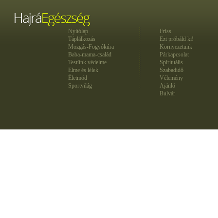
Nyitólap
Friss
Táplálkozás
Ezt próbáld ki!
Mozgás-Fogyókúra
Környezetünk
Baba-mama-család
Párkapcsolat
Testünk védelme
Spirituális
Elme és lélek
Szabadidő
Életmód
Vélemény
Sportvilág
Ajánló
Bulvár