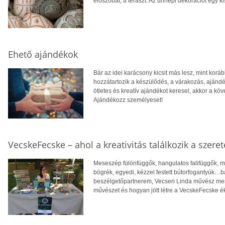
előszobát, a teraszt. Az ünnepi dekorációt egy k
Ehető ajándékok
Bár az idei karácsony kicsit más lesz, mint kor
hozzátartozik a készülődés, a várakozás, ajánd
ötletes és kreatív ajándékot keresel, akkor a kö
Ajándékozz személyeset!
VecskeFecske – ahol a kreativitás találkozik a szeret
Meseszép fülönfüggők, hangulatos falifüggők, m
bögrék, egyedi, kézzel festett bútorfogantyúk…
beszélgetőpartnerem, Vecseri Linda művész mesél
művészet és hogyan jött létre a VecskeFecske ék