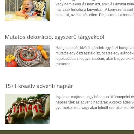
vagy nem akkor és nem azt, amit, és amikor kéne,
már csak turkálja a tányérban. A kényszeríté
alakul ki, az étkezés ellen. De, akkor mi a teend
Mutatós dekoráció, egyszerű tárgyakból
Hangulatos és kiváló ajándék egy őszi hangulat
mutatós egy őszi asztaldísz, ötletes egy ajándé
legolcsóbban, leggyorsabban, akár kisgyerekekk
csokorba.
15+1 kreatív adventi naptár
Izgalmas majdnem egy hónapon át ünnepelni és ké
népszerűek az adventi naptárak. A csokoládés ver
gyermekeinket, vagy akár felnőtt szeretteinket k