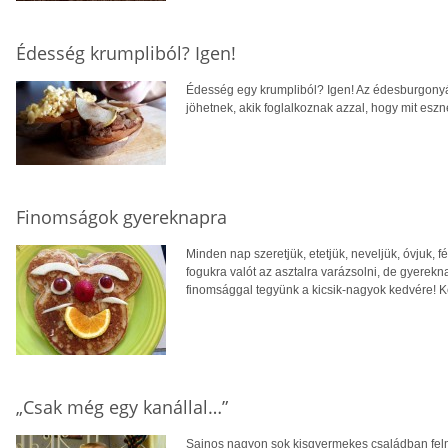
Édesség krumpliból? Igen!
Édesség egy krumpliból? Igen! Az édesburgonyár
jöhetnek, akik foglalkoznak azzal, hogy mit eszn
Finomságok gyereknapra
Minden nap szeretjük, etetjük, neveljük, óvjuk, f
fogukra valót az asztalra varázsolni, de gyerek
finomsággal tegyünk a kicsik-nagyok kedvére! Ké
„Csak még egy kanállal…”
Sajnos nagyon sok kisgyermekes családban felm