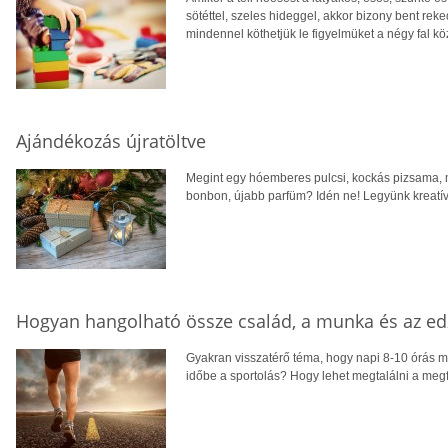
sötéttel, szeles hideggel, akkor bizony bent re
mindennel köthetjük le figyelmüket a négy fal kö
Ajándékozás újratöltve
Megint egy hóemberes pulcsi, kockás pizsama, 
bonbon, újabb parfüm? Idén ne! Legyünk kreatív
Hogyan hangolható össze család, a munka és az ed
Gyakran visszatérő téma, hogy napi 8-10 órás m
időbe a sportolás? Hogy lehet megtalálni a meg