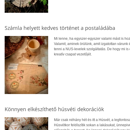
Számla helyett kedves történet a postaládába
Mi lenne, ha egyszer-egyszer valami mást is hoz
Valamit, aminek örülünk, amit izgatottan várunk
tenni a NUS-levelek szolgáltatás. De hogy mi is
kreatív csapat vezetőjét.
Könnyen elkészíthető húsvéti dekorációk
Már csak néhány hét és itt a Húsvét, a legfont
Húsvétkor feldíszítik sokan a lakásukat, ünnepivé