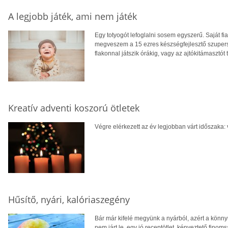
A legjobb játék, ami nem játék
Egy totyogót lefoglalni sosem egyszerű. Saját fi
megveszem a 15 ezres készségfejlesztő szupersz
flakonnal játszik órákig, vagy az ajtókitámasztót 
Kreatív adventi koszorú ötletek
Végre elérkezett az év legjobban várt időszaka:
Hűsítő, nyári, kalóriaszegény
Bár már kifelé megyünk a nyárból, azért a könn
nem járt le, egy jó receptötlet, kényeztető finom