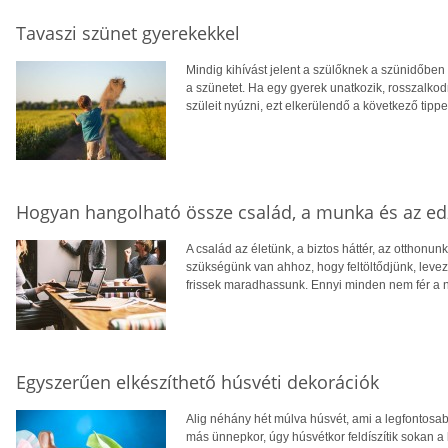
Tavaszi szünet gyerekekkel
Mindig kihívást jelent a szülőknek a szünidőben 
a szünetet. Ha egy gyerek unatkozik, rosszalkodn
szüleit nyúzni, ezt elkerülendő a következő tipp
Hogyan hangolható össze család, a munka és az ed
A család az életünk, a biztos háttér, az otthonun
szükségünk van ahhoz, hogy feltöltődjünk, levezes
frissek maradhassunk. Ennyi minden nem fér a 
Egyszerűen elkészíthető húsvéti dekorációk
Alig néhány hét múlva húsvét, ami a legfontos
más ünnepkor, úgy húsvétkor feldíszítik sokan a