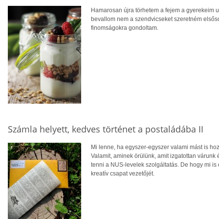
Hamarosan újra törhetem a fejem a gyerekeim u
bevallom nem a szendvicseket szeretném elsős
finomságokra gondoltam.
Számla helyett, kedves történet a postaládába II
Mi lenne, ha egyszer-egyszer valami mást is hoz
Valamit, aminek örülünk, amit izgatottan várunk
tenni a NUS-levelek szolgáltatás. De hogy mi is
kreatív csapat vezetőjét.