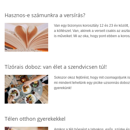
Hasznos-e számunkra a versírás?
Van egy bizonyos korosztály 12 és 23 év között,
a költészet. Van, akinek a verseit csakis az aszta
is műveiket. Mi az oka, hogy pont ebben a koro
Tízórais doboz: van élet a szendvicsen túl!
Sokszor okoz fejtörést, hogy mit csomagoljunk 
mi mindent tehetünk egy picike uzsonnás doboz
gyerekünk!
Télen otthon gyerekekkel
Amikor a téli hóesést a latyakos, esős, szürke és 