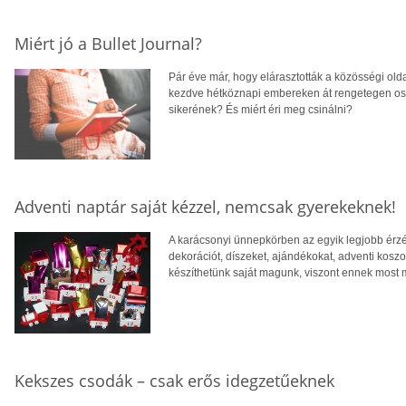
Miért jó a Bullet Journal?
Pár éve már, hogy elárasztották a közösségi oldal
kezdve hétköznapi embereken át rengetegen osztot
sikerének? És miért éri meg csinálni?
Adventi naptár saját kézzel, nemcsak gyerekeknek!
A karácsonyi ünnepkörben az egyik legjobb érz
dekorációt, díszeket, ajándékokat, adventi koszor
készíthetünk saját magunk, viszont ennek most má
Kekszes csodák – csak erős idegzetűeknek