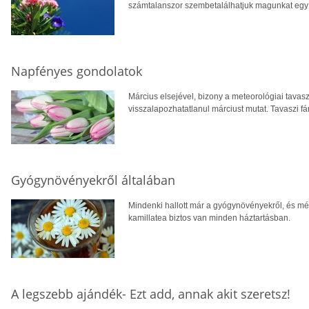
számtalanszor szembetalálhatjuk magunkat egy
Napfényes gondolatok
Március elsejével, bizony a meteorológiai tavasz
visszalapozhatatlanul márciust mutat. Tavaszi fá
Gyógynövényekről általában
Mindenki hallott már a gyógynövényekről, és még
kamillatea biztos van minden háztartásban.
A legszebb ajándék- Ezt add, annak akit szeretsz!