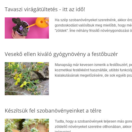
Tavaszi virágátültetés - itt az idő!
Ha szép szobanövényeket szeretnénk, akkor érde
gondoskodást valósítsuk meg mielőbb, hogy még 
"zöldek". Íme néhány frissítő növénygondozási öt
Vesekő ellen kiváló gyógynövény a festőbuzér
Manapság már kevesen ismerik a festőbuzért, pe
kozmetikai festékként használták, utóbbi funkci
kialakulásának megelőzésére, de sok egyéb pozit
Készítsük fel szobanövényeinket a télre
Tudta, hogy a szobanövények teljesen más gond
zöldellő növényeket szeretne otthonában, akkor 