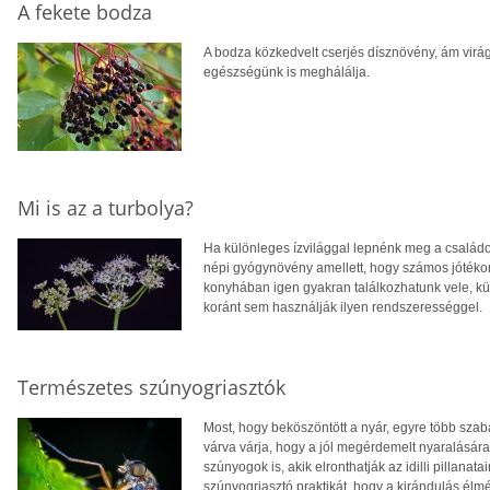
A fekete bodza
A bodza közkedvelt cserjés dísznövény, ám virág
egészségünk is meghálálja.
Mi is az a turbolya?
Ha különleges ízvilággal lepnénk meg a családot
népi gyógynövény amellett, hogy számos jótékony
konyhában igen gyakran találkozhatunk vele, 
koránt sem használják ilyen rendszerességgel.
Természetes szúnyogriasztók
Most, hogy beköszöntött a nyár, egyre több sza
várva várja, hogy a jól megérdemelt nyaralásár
szúnyogok is, akik elronthatják az idilli pillana
szúnyogriasztó praktikát, hogy a kirándulás élmé