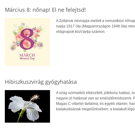
Március 8: nőnap! El ne felejtsd!
A Zoltánok névnapja mellett a nemzetközi nőnap
napja 1917 óta (Magyarországon 1948 óta) min
világnapok közt tartja számon.
Hibiszkuszvirág gyógyhatása
A virág szirmaiból elkészített, jótékony hatású, 
nagyon jó hatással van az emésztőrendszerre. 
Magas C-vitamin tartalma, és egyéb vitamin, ha
kialakulásának megelőzésében; a kialakult légú