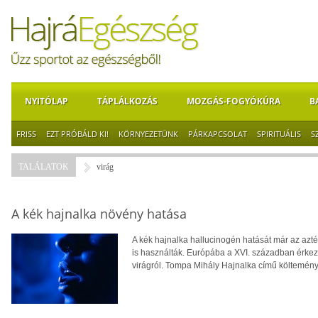
NYITÓLAP
TÁPLÁLKOZÁS
MOZGÁS-FOGYÓKÚRA
B
FRISS
EZT PRÓBÁLD KI!
KÖRNYEZETÜNK
PÁRKAPCSOLAT
SPIRITUÁLIS
S
TALÁLATOK
virág
A kék hajnalka növény hatása
A kék hajnalka hallucinogén hatását már az azték
is használták. Európába a XVI. században érkeze
virágról. Tompa Mihály Hajnalka című költemén