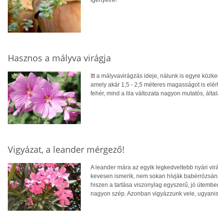
igényeire!
Hasznos a mályva virágja
Itt a mályvavirágzás ideje, nálunk is egyre közk
amely akár 1,5 - 2,5 méteres magasságot is elérhe
fehér, mind a lila változata nagyon mutatós, általá
Vigyázat, a leander mérgező!
A leander mára az egyik legkedveltebb nyári vir
kevesen ismerik, nem sokan hívják babérrózsán
hiszen a tartása viszonylag egyszerű, jó ütembe
nagyon szép. Azonban vigyázzunk vele, ugyani