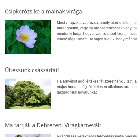
Csipkerózsika álmainak virága
Most virágzik a vadrózsa, amely úton-útfélen m
barangolunk, vagy ha oly szerencsések vagyunk
mindenki tudja, hogy a vadrózsából lesz a hecs
lehetősége ismert. De vajon tudjuk, hogy már ma
Ültessünk császárfát!
Ha árnyékot adó, értékes fát szeretnénk ültetni a
május hónap még tökéletesen alkalmas arra, ho
gazdagítsuk udvarunkat.
Ma tartják a Debreceni Virágkarnevált
Virágdíszes kerékpáros felvonulás nyitja meg m