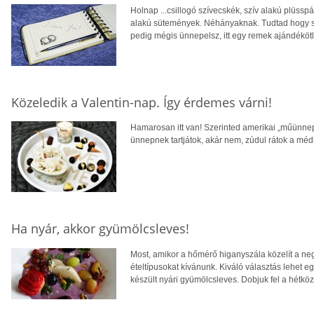
Holnap ...csillogó szívecskék, szív alakú plüssp
alakú sütemények. Néhányaknak. Tudtad hogy 
pedig mégis ünnepelsz, itt egy remek ajándékötl
Közeledik a Valentin-nap. Így érdemes várni!
Hamarosan itt van! Szerinted amerikai „műünne
ünnepnek tartjátok, akár nem, zúdul rátok a m
Ha nyár, akkor gyümölcsleves!
Most, amikor a hőmérő higanyszála közelít a negy
ételtípusokat kívánunk. Kiváló választás lehet e
készült nyári gyümölcsleves. Dobjuk fel a hétközn