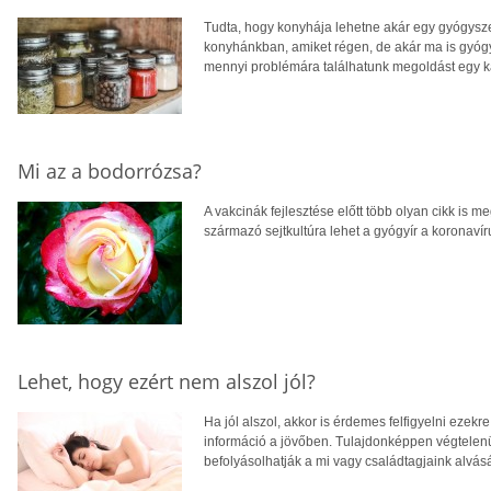
Tudta, hogy konyhája lehetne akár egy gyógysze
konyhánkban, amiket régen, de akár ma is gyóg
mennyi problémára találhatunk megoldást egy ka
Mi az a bodorrózsa?
A vakcinák fejlesztése előtt több olyan cikk is 
származó sejtkultúra lehet a gyógyír a koronav
Lehet, hogy ezért nem alszol jól?
Ha jól alszol, akkor is érdemes felfigyelni ezekre
információ a jövőben. Tulajdonképpen végtelen
befolyásolhatják a mi vagy családtagjaink alvás