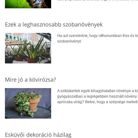
Ezek a leghasznosabb szobanövények
Ha azt szeretnénk, hogy otthonunkban friss és t
szobanövényt.
Mire jó a kövirózsa?
A sziklakertek egyik kihagyhatatlan növénye a köv
gyógyászatban a legrégebben használt növény. 
aprócska virág? Illetve, hogy a szépsége mellet
Esküvői dekoráció házilag