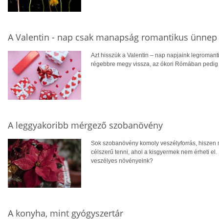
A Valentin - nap csak manapság romantikus ünnep
Azt hisszük a Valentin – nap napjaink legroman
régebbre megy vissza, az ókori Rómában pedig n
A leggyakoribb mérgező szobanövény
Sok szobanövény komoly veszélyforrás, hiszen m
célszerű tenni, ahol a kisgyermek nem érheti e
veszélyes növényeink?
A konyha, mint gyógyszertár