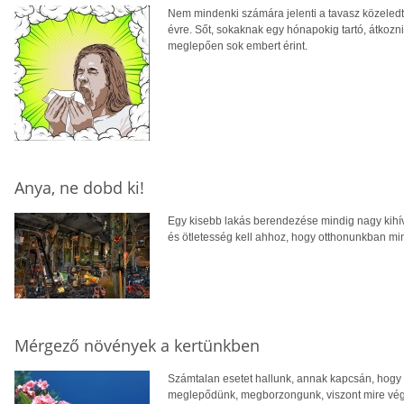
Nem mindenki számára jelenti a tavasz közeledte 
évre. Sőt, sokaknak egy hónapokig tartó, átkozni
meglepően sok embert érint.
Anya, ne dobd ki!
Egy kisebb lakás berendezése mindig nagy kihívás
és ötletesség kell ahhoz, hogy otthonunkban mi
Mérgező növények a kertünkben
Számtalan esetet hallunk, annak kapcsán, hogy v
meglepődünk, megborzongunk, viszont mire véget é