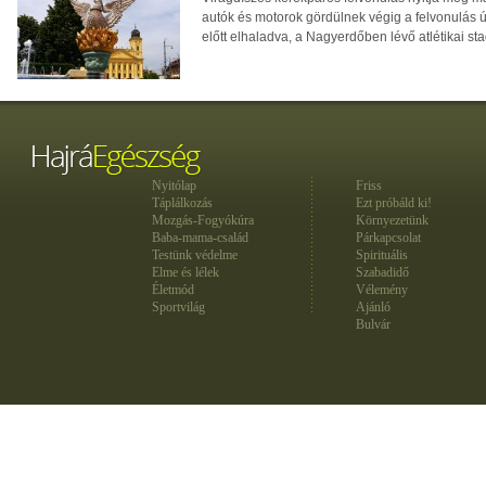
autók és motorok gördülnek végig a felvonulás 
előtt elhaladva, a Nagyerdőben lévő atlétikai sta
Nyitólap
Friss
Táplálkozás
Ezt próbáld ki!
Mozgás-Fogyókúra
Környezetünk
Baba-mama-család
Párkapcsolat
Testünk védelme
Spirituális
Elme és lélek
Szabadidő
Életmód
Vélemény
Sportvilág
Ajánló
Bulvár