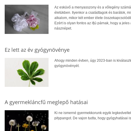
Az esküvő a menyasszony és a vőlegény számára 
életükben. Ilyenkor a családtagok és barátok, m
alkalom, mikor két ember élete összekapcsolódik,
Ezért is olyan fontos az ifjú párnak, hogy a jel
násznépet.
Ez lett az év gyógynövénye
Ahogy minden évben, úgy 2023-ban is kiválasz
gyógynövényét.
A gyermekláncfű meglepő hatásai
Ki ne ismerné gyermekkorunk egyik legkedvelte
pitypangot. De vajon tudta, hogy gyógyhatásai i