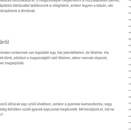
lazás időszakába ér, s megpróbáljuk megtervezni a hozzátáplálás ütemét,
fo
plálási táblázattal találkozunk a világhálón, ember legyen a talpán, aki
fol
utánajártunk a témának.
fü
glu
gy
gy
gy
áról
gy
haj
minden embernek van legalább egy, bár jelentéktelen, de félelme. Ha
ek tűnik, például a magasságtól való félelem, akkor vannak olyanok,
hán
er meglepődik.
ház
hi
ho
hűt
im
ing
isk
zerű időszak egy szülő életében, amikor a gyereke kamaszkorba, vagy
dig felhőtlen szülő-gyerek kapcsolat megbomlik. Mit kerüljünk el, mit ne
já
k?
ka
kar
kér