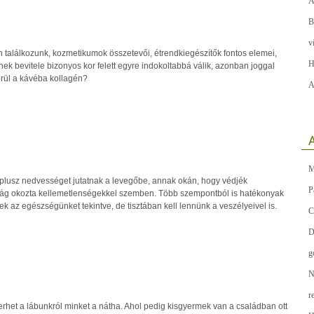
A
B
v
n találkozunk, kozmetikumok összetevői, étrendkiegészítők fontos elemei,
H
nek bevitele bizonyos kor felett egyre indokoltabbá válik, azonban joggal
rül a kávéba kollagén?
A
A
M
k plusz nedvességet jutatnak a levegőbe, annak okán, hogy védjék
P
ság okozta kellemetlenségekkel szemben. Több szempontból is hatékonyak
k az egészségünket tekintve, de tisztában kell lennünk a veszélyeivel is.
C
D
g
N
r
rhet a lábunkról minket a nátha. Ahol pedig kisgyermek van a családban ott