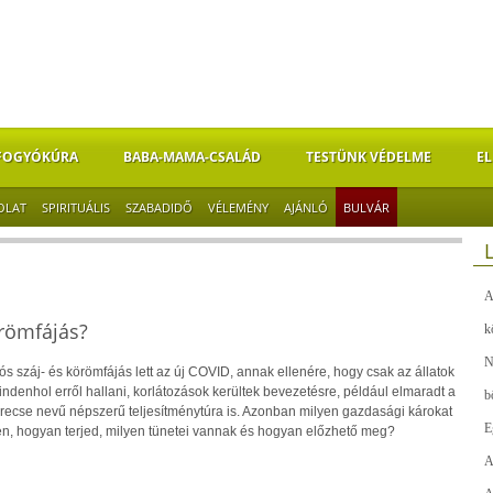
FOGYÓKÚRA
BABA-MAMA-CSALÁD
TESTÜNK VÉDELME
EL
OLAT
SPIRITUÁLIS
SZABADIDŐ
VÉLEMÉNY
AJÁNLÓ
BULVÁR
A
örömfájás?
k
N
s száj- és körömfájás lett az új COVID, annak ellenére, hogy csak az állatok
ndenhol erről hallani, korlátozások kerültek bevezetésre, például elmaradt a
b
erecse nevű népszerű teljesítménytúra is. Azonban milyen gazdasági károkat
E
en, hogyan terjed, milyen tünetei vannak és hogyan előzhető meg?
A