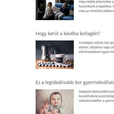
még inkább jellemzőek 
használunk a bajainkra. 
meg az inhalálás jótékony
Hogy kerül a kávéba kollagén?
A kollagén szóval már gy
elemei, általános vagy cé
előrehaladtával egyre in
Ez a legideálisabb kor gyermekvállal
Napjaink életvezetési tu
beszélhetünk pszichológia
nélkülözhetetlen a gyerme