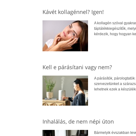
Kávét kollagénnel? Igen!
A kollagén szóval gyakra
táplálékkiegészítők, mely
kérdezik, hogy hogyan ke
Kell e párásítani vagy nem?
A párásítók, párologtató
szervezetünket a száraz
lehetnek ezek a készüléke
Inhalálás, de nem népi úton
Bármelyik évszakban leve