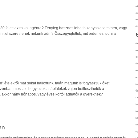
cuk
de
div
éd
0 felett extra kollagénre? Tényleg hasznos lehet bizonyos esetekben, vagy
amit el szeretnének nekünk adni? Összegyűjtöttük, mit érdemes tudni a
él
eg
él
él
elv
erd
” ételekről már sokat hallottunk, talán magunk is fogyasztjuk őket
int
zonban most az, hogy ezek a táplálékok vajon beilleszthetők a
é
, akkor hány hónapos, vagy éves kortól adhatók a gyereknek?
fa
fá
fel
fel
an
fe
fo