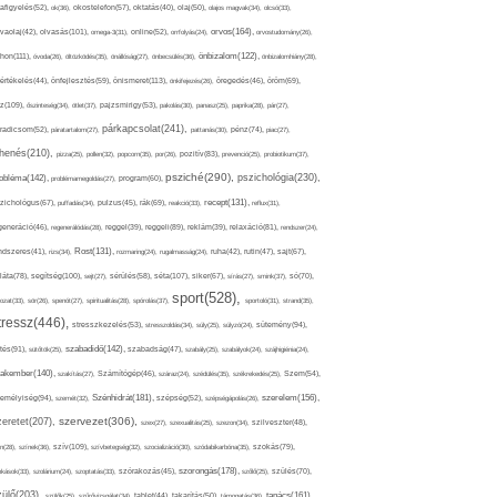
afigyelés(52),
ok(36),
okostelefon(57),
oktatás(40),
olaj(50),
olajos magvak(34),
olcsó(33),
olvasás(101),
orvos(164),
ívaolaj(42),
omega-3(31),
online(52),
orrfolyás(24),
orvostudomány(26),
thon(111),
önbizalom(122),
óvoda(26),
öltözködés(35),
önállóság(27),
önbecsülés(36),
önbizalomhiány(28),
önismeret(113),
értékelés(44),
önfejlesztés(59),
önkifejezés(26),
öregedés(46),
öröm(69),
z(109),
őszinteség(34),
ötlet(37),
pajzsmirigy(53),
pakolás(30),
panasz(25),
paprika(28),
pár(27),
párkapcsolat(241),
radicsom(52),
páratartalom(27),
pattanás(30),
pénz(74),
piac(27),
ihenés(210),
pizza(25),
pollen(32),
popcorn(35),
por(26),
pozitív(83),
prevenció(25),
probiotikum(37),
psziché(290),
pszichológia(230),
obléma(142),
problémamegoldás(27),
program(60),
recept(131),
zichológus(67),
puffadás(34),
pulzus(45),
rák(69),
reakció(33),
reflux(31),
generáció(46),
regenerálódás(28),
reggel(39),
reggeli(89),
reklám(39),
relaxáció(81),
rendszer(24),
Rost(131),
ndszeres(41),
rizs(34),
rozmaring(24),
rugalmasság(24),
ruha(42),
rutin(47),
sajt(67),
segítség(100),
séta(107),
láta(78),
sejt(27),
sérülés(58),
siker(67),
sírás(27),
smink(37),
só(70),
sport(528),
ozat(33),
sör(26),
spenót(27),
spiritualitás(28),
spórolás(37),
sportoló(31),
strand(35),
tressz(446),
sütemény(94),
stresszkezelés(53),
stresszoldás(34),
súly(25),
súlyzó(24),
szabadidő(142),
tés(91),
sütőtök(25),
szabadság(47),
szabály(25),
szabályok(24),
szájhigiénia(24),
akember(140),
szakítás(27),
Számítógép(46),
száraz(24),
szédülés(35),
székrekedés(25),
Szem(54),
Szénhidrát(181),
emélyiség(94),
szerelem(156),
szemét(32),
szépség(52),
szépségápolás(26),
szervezet(306),
zeretet(207),
szex(27),
szexualitás(25),
szezon(34),
szilveszter(48),
szív(109),
n(28),
színek(36),
szívbetegség(32),
szocializáció(30),
szódabikarbóna(35),
szokás(79),
szorongás(178),
okások(33),
szolárium(24),
szoptatás(33),
szórakozás(45),
szőlő(25),
szülés(70),
zülő(203),
tanács(161),
szülők(25),
szűrővizsgálat(34),
tablet(44),
takarítás(50),
támogatás(36),