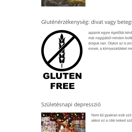
Gluténérzékenység: divat vagy beteg
apjaink egyre égetőbb kérd
már nagyjából minden bolt
dolguk van. Olykor az is pr
esnek, a környezetükkel me
Születésnapi depresszió
Nem túl gyakran esik szó 
akkor ez a cikk neked szó