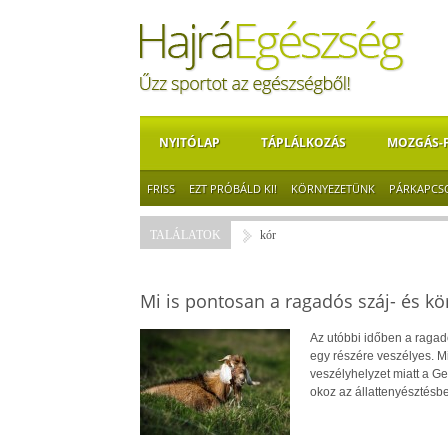
NYITÓLAP
TÁPLÁLKOZÁS
MOZGÁS-
FRISS
EZT PRÓBÁLD KI!
KÖRNYEZETÜNK
PÁRKAPCS
TALÁLATOK
kór
Mi is pontosan a ragadós száj- és k
Az utóbbi időben a ragadó
egy részére veszélyes. Mi
veszélyhelyzet miatt a G
okoz az állattenyésztésb