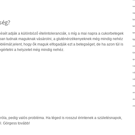
tan
táp
ta
ség?
te
ését adják a különböző ételintoleranciák, s míg a mai napra a cukorbetegek
te
ban tudnak maguknak vásárolni, a gluténérzékenyeknek még mindig nehéz
ti
oblémát jelent, hogy ők maguk elfogadják ezt a betegséget, de ha azon túl is
tör
gértetni a helyzetet még mindig nehéz.
tú
újr
va
vá
vé
ve
vir
vit
zav
róla, pedig valós probléma. Ha téged is rosszul érintenek a születésnapok,
l. Görgess tovább!