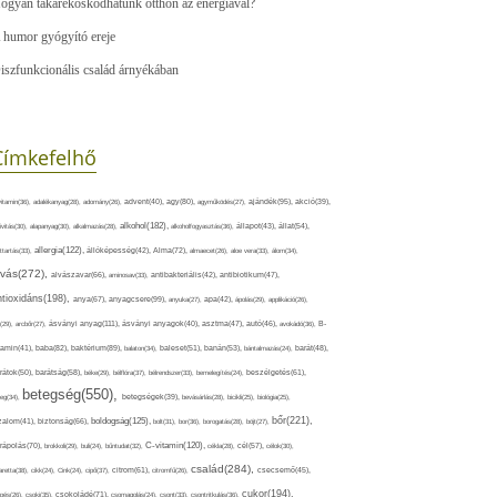
ogyan takarékoskodhatunk otthon az energiával?
 humor gyógyító ereje
iszfunkcionális család árnyékában
Címkefelhő
ajándék(95),
itamin(36),
adalékanyag(28),
adomány(26),
advent(40),
agy(80),
agyműködés(27),
akció(39),
alkohol(182),
ivitás(30),
alapanyag(30),
alkalmazás(28),
alkoholfogyasztás(36),
állapot(43),
állat(54),
allergia(122),
attartás(33),
állóképesség(42),
Alma(72),
almaecet(26),
aloe vera(33),
álom(34),
lvás(272),
alvászavar(66),
aminosav(33),
antibakteriális(42),
antibiotikum(47),
ntioxidáns(198),
anyagcsere(99),
anya(67),
anyuka(27),
apa(42),
ápolás(29),
applikáció(26),
ásványi anyag(111),
(29),
arcbőr(27),
ásványi anyagok(40),
asztma(47),
autó(46),
avokádó(36),
B-
tamin(41),
baba(82),
baktérium(89),
balaton(34),
baleset(51),
banán(53),
bántalmazás(24),
barát(48),
rátok(50),
barátság(58),
béke(29),
bélflóra(37),
bélrendszer(33),
bemelegítés(24),
beszélgetés(61),
betegség(550),
eg(34),
betegségek(39),
bevásárlás(28),
bicikli(25),
biológia(25),
bőr(221),
boldogság(125),
zalom(41),
biztonság(66),
bolt(31),
bor(36),
borogatás(28),
böjt(27),
C-vitamin(120),
rápolás(70),
brokkoli(29),
buli(24),
bűntudat(32),
cékla(28),
cél(57),
célok(30),
család(284),
aretta(38),
cikk(24),
Cink(24),
cipő(37),
citrom(61),
citromfű(26),
csecsemő(45),
cukor(194),
pés(26),
csoki(35),
csokoládé(71),
csomagolás(24),
csont(33),
csontritkulás(36),