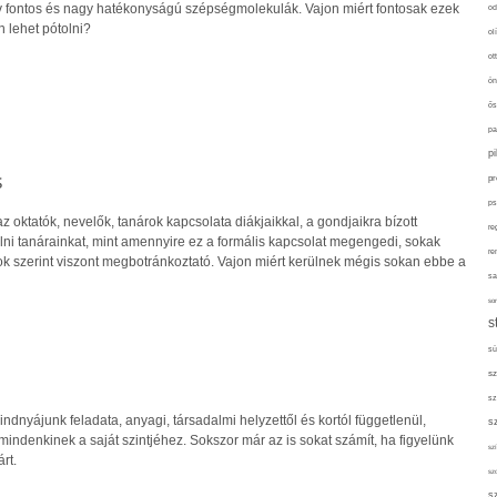
v fontos és nagy hatékonyságú szépségmolekulák. Vajon miért fontosak ezek
od
 lehet pótolni?
ol
ot
ön
ős
pa
p
s
pr
ps
z oktatók, nevelők, tanárok kapcsolata diákjaikkal, a gondjaikra bízott
re
lni tanárainkat, mint amennyire ez a formális kapcsolat megengedi, sokak
re
ok szerint viszont megbotránkoztató. Vajon miért kerülnek mégis sokan ebbe a
sa
sor
s
sü
sz
sz
nyájunk feladata, anyagi, társadalmi helyzettől és kortól függetlenül,
s
ndenkinek a saját szintjéhez. Sokszor már az is sokat számít, ha figyelünk
szí
rt.
sz
s