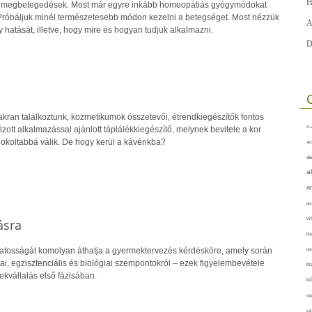
H
a megbetegedések. Most már egyre inkább homeopátiás gyógymódokat
Próbáljuk minél természetesebb módon kezelni a betegséget. Most nézzük
A
 hatását, illetve, hogy mire és hogyan tudjuk alkalmazni.
D
akran találkoztunk, kozmetikumok összetevői, étrendkiegészítők fontos
A-v
lzott alkalmazással ajánlott táplálékkiegészítő, melynek bevitele a kor
dokoltabbá válik. De hogy kerül a kávénkba?
akt
áll
a
a
arc
vi
ásra
ba
datosságát komolyan áthatja a gyermektervezés kérdésköre, amely során
bet
i, egzisztenciális és biológiai szempontokról – ezek figyelembevétele
bi
kvállalás első fázisában.
bő
cig
csí