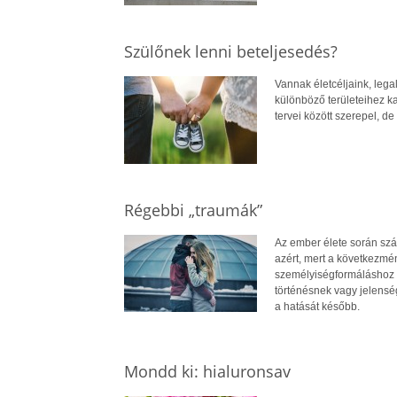
Szülőnek lenni beteljesedés?
Vannak életcéljaink, lega
különböző területeihez ka
tervei között szerepel, de
Régebbi „traumák”
Az ember élete során szá
azért, mert a következmé
személyiségformáláshoz s
történésnek vagy jelensé
a hatását később.
Mondd ki: hialuronsav