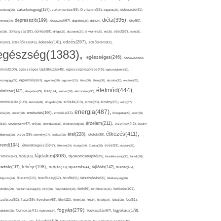
cukorbetegség(137),
orbeteg(25),
cukormentes(69),
D-vitamin(53),
daganat(36),
dekoráció(41),
diéta(395),
depresszió(199),
mencia(34),
desszert(67),
diagnózis(28),
diák(24),
dió(50),
dohányzás(92),
at(38),
döntés(58),
drága(26),
duzzanat(27),
E-vitamin(25),
eb(26),
ebéd(57),
ecet(38),
edzés(267),
édesség(141),
es(42),
édesítőszer(43),
edzőterem(42),
egészség(1383),
egészséges(246),
egészséges
etmód(100),
egészséges táplálkozás(45),
egészségmegőrzés(43),
egészségtelen(32),
észségügy(27),
egyensúly(63),
egyetem(30),
egyszerű(31),
éhes(30),
éhség(38),
éjszaka(33),
ekcéma(26),
életmód(444),
elmiszer(142),
élet(114),
elengedés(29),
életkor(30),
életminőség(30),
etmódváltás(109),
elhízás(110),
elme(93),
életvitel(28),
elfogadás(30),
élmény(55),
előny(37),
energia(487),
emésztés(166),
árás(32),
ember(38),
empátia(43),
Energiaital(29),
eper(30),
érzelem(211),
ő(36),
eredmény(47),
erő(36),
érrendszer(36),
érzékenység(36),
érzelmek(42),
érzelmi
étkezés(411),
étel(228),
elligencia(28),
érzés(39),
esemény(27),
eszköz(28),
ételek(39),
trend(194),
evés(92),
étrendkiegészítő(47),
étterem(24),
étvágy(34),
Európa(28),
évszak(28),
fájdalom(308),
cebook(42),
fahéj(43),
fájdalomcsillapító(39),
fáradékonyság(30),
fáradt(28),
fehérje(198),
radtság(117),
fejfájás(93),
fejlődés(142),
fejlesztés(44),
feladat(46),
félelem(115),
dolgozás(24),
felelősség(62),
felnőtt(66),
felszívódás(56),
féltékenység(26),
fertőzés(101),
töltődés(29),
fenntarthatóság(29),
fény(36),
fényvédelem(28),
férfi(86),
fertőtlenítés(31),
film(111),
szültség(82),
fiatal(39),
figyelem(69),
finom(26),
fitt(34),
fittség(34),
fizikai(25),
fog(51),
fogyás(279),
fogyókúra(178),
gadalom(25),
fogmosás(41),
fogorvos(24),
fogyasztás(67),