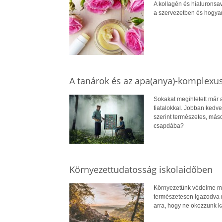
A kollagén és hialuronsa
a szervezetben és hogyan
A tanárok és az apa(anya)-komplexu
Sokakat megihletett már a
fiatalokkal. Jobban kedve
szerint természetes, más
csapdába?
Környezettudatosság iskolaidőben
Környezetünk védelme mind
természetesen igazodva mi
arra, hogy ne okozzunk ká