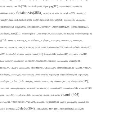
tápanyag(181),
tanulás(159),
ár(36),
tánc(26),
tanulmány(40),
tapasztalat(27),
táplálék(34),
táplálkozás(353),
lálékkiegészítő(25),
tárolás(29),
társ(27),
társadalom(50),
társaság(31),
tea(158),
tél(153),
vasz(87),
technika(46),
tej(88),
tejtermék(60),
telefon(49),
televízió(31),
terápia(92),
terhesség(96),
természet(129),
természetes(103),
ljesítmény(46),
termék(44),
test(171),
testmozgás(97),
rvezés(46),
testsúly(79),
testtartás(27),
tészta(39),
tevékenység(44),
pp(118),
tippek(27),
tisztaság(35),
tisztítás(44),
tojás(91),
torna(43),
torokfájás(32),
törődés(27),
tudatosság(115),
tudomány(106),
ténet(38),
trauma(31),
trükk(25),
tudás(30),
tudatos(46),
túlsúly(72),
tünet(139),
ra(78),
turmix(64),
túró(29),
tüdő(28),
tünetek(64),
türelem(47),
uborka(26),
újév(42),
ünnep(148),
ahasznosítás(37),
újszülött(26),
úszás(46),
Utazás(85),
Üdítő(26),
ülőmunka(27),
csora(79),
válás(24),
választás(29),
változás(48),
változatos(24),
várandósság(54),
város(24),
vas(64),
sárlás(85),
vashiány(31),
védekezés(28),
védelem(59),
vegán(48),
vegetáriánus(43),
vegyszer(28),
vércukorszint(108),
vérnyomás(125),
lemény(57),
vér(41),
vércukor(49),
vérkeringés(77),
rseny(46),
vérszegénység(34),
vese(46),
veszekedés(29),
veszély(45),
veszélyes(54),
világháló(41),
vitamin(406),
ág(34),
vírus(82),
viselkedés(86),
viszketés(30),
vita(34),
vitalitás(31),
víz(184),
aminhiány(33),
vitaminok(86),
vizsga(26),
vizsgálat(59),
zab(34),
zabkása(36),
zabpehely(36),
zöldség(304),
zsír(166),
ar(24),
zene(85),
zöldségek(32),
zsírégetés(46),
zsírsav(25)