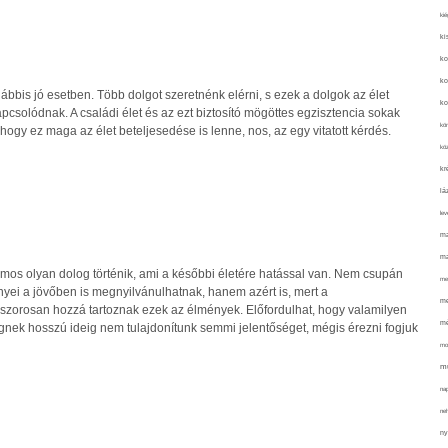
kié
ki
ko
ko
lábbis jó esetben. Több dolgot szeretnénk elérni, s ezek a dolgok az élet
ko
pcsolódnak. A családi élet és az ezt biztosító mögöttes egzisztencia sokak
kör
 hogy ez maga az élet beteljesedése is lenne, nos, az egy vitatott kérdés.
köz
kr
lá
lev
ma
ma
mos olyan dolog történik, ami a későbbi életére hatással van. Nem csupán
me
nyei a jövőben is megnyilvánulhatnak, hanem azért is, mert a
me
zorosan hozzá tartoznak ezek az élmények. Előfordulhat, hogy valamilyen
mé
gnek hosszú ideig nem tulajdonítunk semmi jelentőséget, mégis érezni fogjuk
mo
mu
na
ne
ny