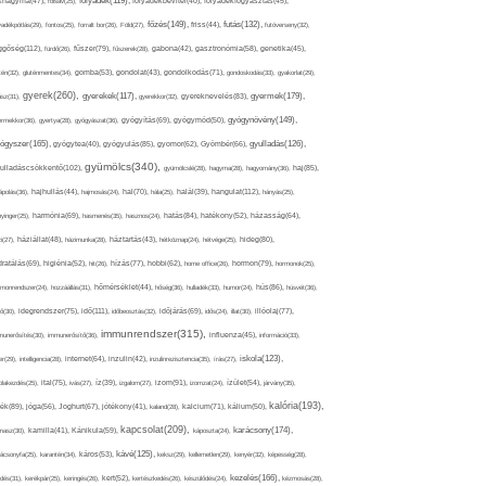
folyadék(119),
khagyma(47),
folsav(25),
folyadékbevitel(40),
folyadékfogyasztás(45),
főzés(149),
futás(132),
yadékpótlás(29),
fontos(25),
forralt bor(26),
Föld(27),
friss(44),
futóverseny(32),
ggőség(112),
fürdő(26),
fűszer(79),
fűszerek(28),
gabona(42),
gasztronómia(58),
genetika(45),
tén(32),
gluténmentes(34),
gomba(53),
gondolat(43),
gondolkodás(71),
gondoskodás(33),
gyakorlat(29),
gyerek(260),
gyermek(179),
gyerekek(117),
ász(31),
gyerekkor(32),
gyereknevelés(83),
gyógynövény(149),
ermekkor(36),
gyertya(28),
gyógyászat(36),
gyógyítás(69),
gyógymód(50),
ógyszer(165),
gyulladás(126),
gyógytea(40),
gyógyulás(85),
gyomor(62),
Gyömbér(66),
gyümölcs(340),
ulladáscsökkentő(102),
gyümölcslé(28),
hagyma(28),
hagyomány(36),
haj(85),
hangulat(112),
ápolás(36),
hajhullás(44),
hajmosás(24),
hal(70),
hála(25),
halál(39),
hányás(25),
yinger(25),
harmónia(69),
hasmenés(35),
hasznos(24),
hatás(84),
hatékony(52),
házasság(64),
i(27),
háziállat(48),
házimunka(28),
háztartás(43),
hétköznap(24),
hétvége(25),
hideg(80),
dratálás(69),
higiénia(52),
hit(26),
hízás(77),
hobbi(62),
home office(26),
hormon(79),
hormonok(25),
rmonrendszer(24),
hozzáállás(31),
hőmérséklet(44),
hőség(36),
hulladék(33),
humor(24),
hús(86),
húsvét(36),
idő(111),
ő(30),
idegrendszer(75),
időbeosztás(32),
időjárás(69),
idős(24),
illat(30),
illóolaj(77),
immunrendszer(315),
munerősítés(30),
immunerősítő(36),
influenza(45),
információ(33),
iskola(123),
er(29),
intelligencia(28),
internet(64),
inzulin(42),
inzulinrezisztencia(35),
írás(27),
olakezdés(25),
ital(75),
ivás(27),
íz(39),
izgalom(27),
izom(91),
izomzat(24),
ízület(54),
járvány(35),
kalória(193),
ték(89),
jóga(56),
Joghurt(67),
jótékony(41),
kaland(28),
kalcium(71),
kálium(50),
kapcsolat(209),
karácsony(174),
masz(30),
kamilla(41),
Kánikula(59),
káposzta(24),
kávé(125),
ácsonyfa(25),
karantén(34),
káros(53),
keksz(29),
kellemetlen(29),
kenyér(32),
képesség(28),
kezelés(166),
dés(31),
kerékpár(25),
keringés(26),
kert(52),
kertészkedés(26),
készülődés(24),
kézmosás(28),