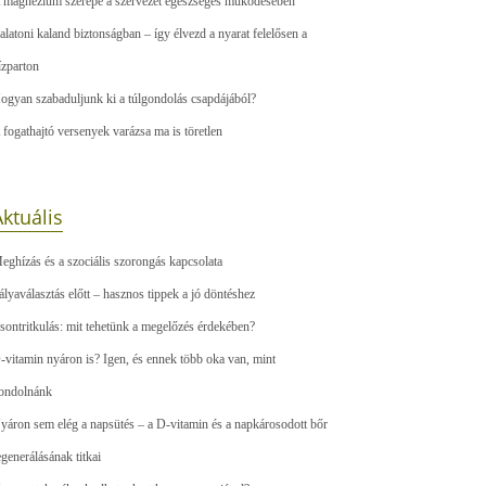
 magnézium szerepe a szervezet egészséges működésében
alatoni kaland biztonságban – így élvezd a nyarat felelősen a
ízparton
ogyan szabaduljunk ki a túlgondolás csapdájából?
 fogathajtó versenyek varázsa ma is töretlen
ktuális
eghízás és a szociális szorongás kapcsolata
ályaválasztás előtt – hasznos tippek a jó döntéshez
sontritkulás: mit tehetünk a megelőzés érdekében?
-vitamin nyáron is? Igen, és ennek több oka van, mint
ondolnánk
yáron sem elég a napsütés – a D-vitamin és a napkárosodott bőr
egenerálásának titkai