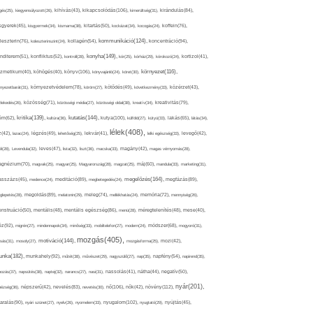
kikapcsolódás(106),
gés(25),
kiegyensúlyozott(26),
kihívás(43),
kimerültség(31),
kirándulás(84),
sgyerek(45),
kisgyermek(34),
kismama(38),
kitartás(50),
kockázat(34),
kocogás(24),
koffein(76),
kommunikáció(124),
koncentráció(94),
leszterin(76),
koleszterinszint(24),
kollagén(54),
konyha(149),
nditerem(51),
konfliktus(52),
kontroll(28),
kór(25),
kórház(29),
kórokozó(24),
kortizol(41),
könyv(106),
környezet(116),
zmetikum(40),
köhögés(40),
könyvajánló(24),
köret(30),
nyezetbarát(31),
környezetvédelem(78),
köröm(27),
kötődés(49),
következmény(33),
közérzet(43),
lekedés(26),
közösség(71),
közösségi média(27),
közösségi oldal(38),
kreatív(34),
kreativitás(79),
kritika(139),
kutatás(144),
kutya(100),
ém(62),
kultúra(36),
külföld(27),
kütyü(33),
lakás(65),
látás(34),
lélek(408),
z(42),
lazac(24),
légzés(49),
lehetőség(25),
lekvár(41),
lelki egészség(33),
levegő(42),
él(28),
Levendula(32),
leves(47),
lista(32),
liszt(36),
macska(33),
magány(42),
magas vérnyomás(28),
gnézium(70),
magvak(25),
magyar(25),
Magyarország(28),
magzat(25),
máj(60),
mandula(33),
marketing(31),
megelőzés(164),
sszázs(45),
medence(24),
meditáció(89),
megbetegedés(24),
megfázás(89),
glepetés(28),
megoldás(89),
melatonin(29),
meleg(74),
mellékhatás(24),
memória(72),
mennyiség(26),
nstruáció(50),
mentális(48),
mentális egészség(86),
menü(28),
méregtelenítés(48),
mese(40),
z(92),
migrén(27),
mindennapok(34),
minőség(33),
mobiltelefon(27),
modern(24),
módszer(68),
mogyoró(31),
mozgás(405),
motiváció(144),
sás(31),
mosoly(27),
mozgásforma(25),
mozi(42),
nka(182),
munkahely(92),
műtét(38),
művészet(29),
nagyszülő(27),
nap(35),
napfény(54),
napirend(35),
pozás(37),
napsütés(38),
naptej(32),
narancs(27),
nasi(31),
nassolás(41),
nátha(44),
negatív(50),
nyár(201),
nő(106),
növény(112),
hézség(36),
népszerű(42),
nevelés(83),
nevetés(30),
nők(42),
nyugalom(102),
aralás(90),
nyári szünet(27),
nyelv(26),
nyomelem(33),
nyugtató(29),
nyújtás(45),