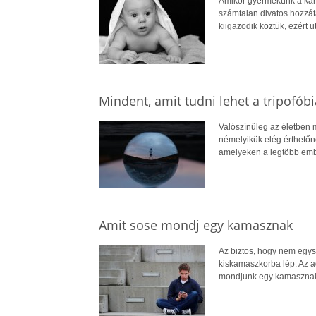
Amikor gyermekünk a kana
számtalan divatos hozzátá
kiigazodik köztük, ezért 
Mindent, amit tudni lehet a tripofóbi
Valószínűleg az életben 
némelyikük elég érthetőn
amelyeken a legtöbb emb
Amit sose mondj egy kamasznak
Az biztos, hogy nem egys
kiskamaszkorba lép. Az ad
mondjunk egy kamaszna