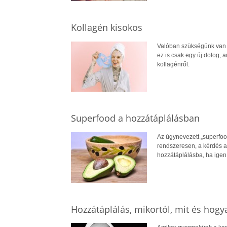
Kollagén kisokos
Valóban szükségünk van 3
ez is csak egy új dolog, 
kollagénről.
Superfood a hozzátáplálásban
Az úgynevezett „superfood
rendszeresen, a kérdés a
hozzátáplálásba, ha igen
Hozzátáplálás, mikortól, mit és hogy