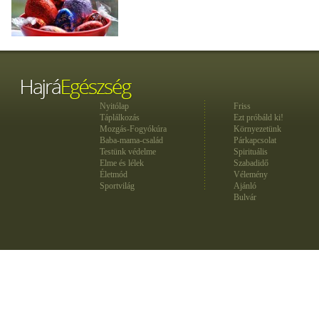
Nyitólap
Friss
Táplálkozás
Ezt próbáld ki!
Mozgás-Fogyókúra
Környezetünk
Baba-mama-család
Párkapcsolat
Testünk védelme
Spirituális
Elme és lélek
Szabadidő
Életmód
Vélemény
Sportvilág
Ajánló
Bulvár