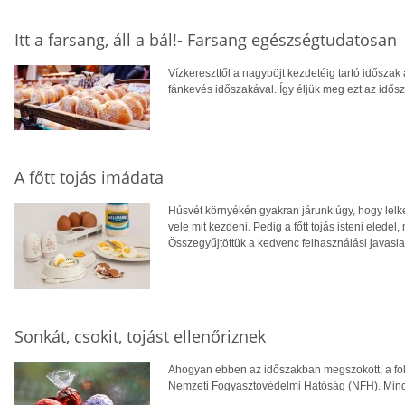
Itt a farsang, áll a bál!- Farsang egészségtudatosan
Vízkereszttől a nagyböjt kezdetéig tartó időszak
fánkevés időszakával. Így éljük meg ezt az idős
A főtt tojás imádata
Húsvét környékén gyakran járunk úgy, hogy lelke
vele mit kezdeni. Pedig a főtt tojás isteni eled
Összegyűjtöttük a kedvenc felhasználási javasla
Sonkát, csokit, tojást ellenőriznek
Ahogyan ebben az időszakban megszokott, a fokoz
Nemzeti Fogyasztóvédelmi Hatóság (NFH). Mind