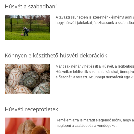
Húsvét a szabadban!
A tavaszi szünetben is szeretnénk élményt adni 
hogy húsvéti játékokat játszhassunk a szabadban
Könnyen elkészíthető húsvéti dekorációk
Már csak néhány hét és itt a Húsvét, a legfont
Húsvétkor feldíszítik sokan a lakásukat, ünnepivé
előszobát, a teraszt. Az ünnepi dekorációt egy k
Húsvéti receptötletek
Remélem arra is maradt elegendő időnk, hogy a
meglepni a családot és a vendégeket.