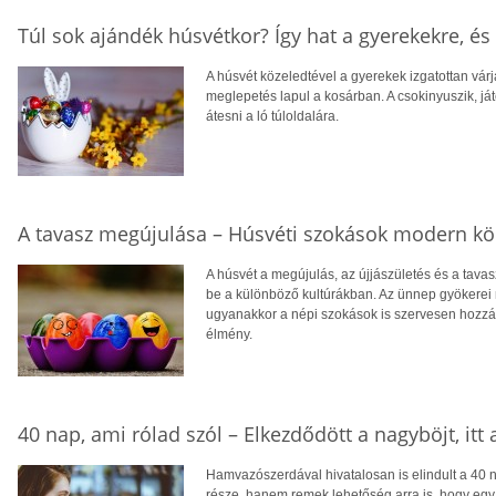
Túl sok ajándék húsvétkor? Így hat a gyerekekre, és 
A húsvét közeledtével a gyerekek izgatottan várjá
meglepetés lapul a kosárban. A csokinyuszik, j
átesni a ló túloldalára.
A tavasz megújulása – Húsvéti szokások modern k
A húsvét a megújulás, az újjászületés és a tava
be a különböző kultúrákban. Az ünnep gyökerei
ugyanakkor a népi szokások is szervesen hozzáta
élmény.
40 nap, ami rólad szól – Elkezdődött a nagyböjt, itt a
Hamvazószerdával hivatalosan is elindult a 40 
része, hanem remek lehetőség arra is, hogy egy