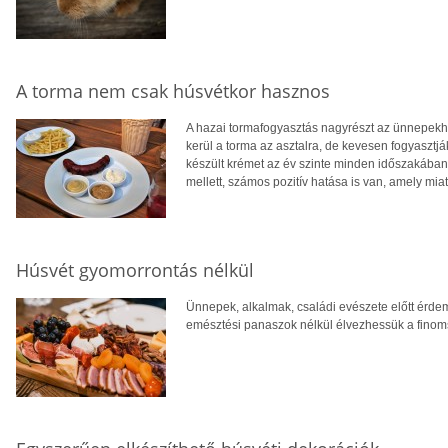
A torma nem csak húsvétkor hasznos
A hazai tormafogyasztás nagyrészt az ünnepekh
kerül a torma az asztalra, de kevesen fogyasztjá
készült krémet az év szinte minden időszakában
mellett, számos pozitív hatása is van, amely mi
Húsvét gyomorrontás nélkül
Ünnepek, alkalmak, családi evészete előtt érdem
emésztési panaszok nélkül élvezhessük a finom