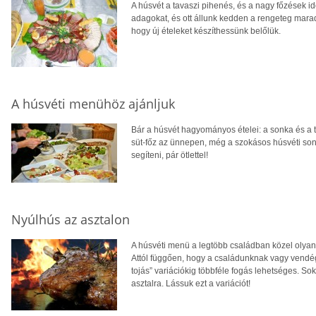
A húsvét a tavaszi pihenés, és a nagy főzések i
adagokat, és ott állunk kedden a rengeteg marad
hogy új ételeket készíthessünk belőlük.
A húsvéti menühöz ajánljuk
Bár a húsvét hagyományos ételei: a sonka és a t
süt-főz az ünnepen, még a szokásos húsvéti sonk
segíteni, pár ötlettel!
Nyúlhús az asztalon
A húsvéti menü a legtöbb családban közel olyan
Attól függően, hogy a családunknak vagy vendég
tojás” variációkig többféle fogás lehetséges. Sok
asztalra. Lássuk ezt a variációt!