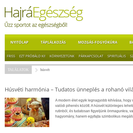
NYITÓLAP
TÁPLÁLKOZÁS
MOZGÁS-FOGYÓKÚRA
B
FRISS
EZT PRÓBÁLD KI!
KÖRNYEZETÜNK
PÁRKAPCSOLAT
SPIRITUÁLIS
S
TALÁLATOK
húsvét
Húsvéti harmónia – Tudatos ünneplés a rohanó vil
A modern élet egyik legnagyobb kihívása, hogy 
valódi pihenés között. A húsvét különleges lehet
rutinból, és tudatosan figyeljünk önmagunkra, 
hagyomány, hanem egyfajta szimbolikus megállás 