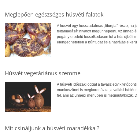
Meglepően egészséges húsvéti falatok
A húsvét egy hosszadalmas „liturgia” része, ha j
feltámadását hivatott megünnepelni. Az ünneplé
pogány eredetű locsolkodáson túl a hús újbóli 
elengedhetetlen a bűntudat és a hasfájás elker
Húsvét vegetáriánus szemmel
A húsvéti időszak joggal a tavasz egyik tetőpont
munkaszünet is megkoronázza, a vallási háttér m
fel, ami az ünnepi menüben is megmutatkozik. 
Mit csináljunk a húsvéti maradékkal?