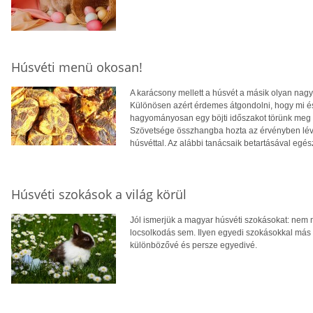
Húsvéti menü okosan!
A karácsony mellett a húsvét a másik olyan nag
Különösen azért érdemes átgondolni, hogy mi és 
hagyományosan egy böjti időszakot törünk meg 
Szövetsége összhangba hozta az érvényben lév
húsvéttal. Az alábbi tanácsaik betartásával egé
Húsvéti szokások a világ körül
Jól ismerjük a magyar húsvéti szokásokat: nem m
locsolkodás sem. Ilyen egyedi szokásokkal más 
különbözővé és persze egyedivé.