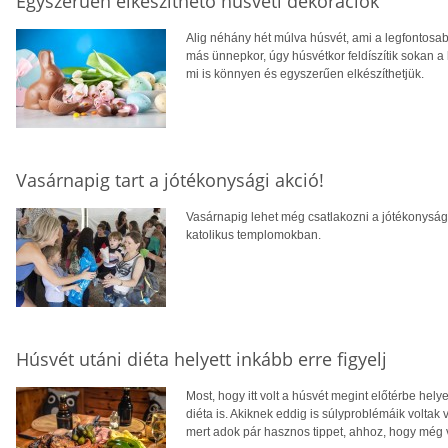
Egyszerűen elkészíthető húsvéti dekorációk
Alig néhány hét múlva húsvét, ami a legfontos
más ünnepkor, úgy húsvétkor feldíszítik sokan a
mi is könnyen és egyszerűen elkészíthetjük.
Vasárnapig tart a jótékonysági akció!
Vasárnapig lehet még csatlakozni a jótékonysági
katolikus templomokban.
Húsvét utáni diéta helyett inkább erre figyelj
Most, hogy itt volt a húsvét megint előtérbe hel
diéta is. Akiknek eddig is súlyproblémáik voltak v
mert adok pár hasznos tippet, ahhoz, hogy még v