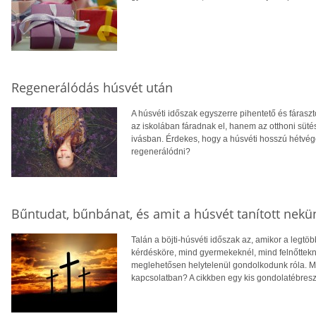
Regenerálódás húsvét után
A húsvéti időszak egyszerre pihentető és fáras
az iskolában fáradnak el, hanem az otthoni süt
ivásban. Érdekes, hogy a húsvéti hosszú hétvégé
regenerálódni?
Bűntudat, bűnbánat, és amit a húsvét tanított nekü
Talán a böjti-húsvéti időszak az, amikor a legt
kérdésköre, mind gyermekeknél, mind felnőttekné
meglehetősen helytelenül gondolkodunk róla. Mi
kapcsolatban? A cikkben egy kis gondolatébresz