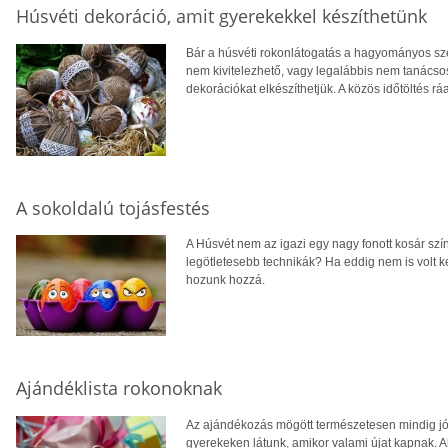
Húsvéti dekoráció, amit gyerekekkel készíthetünk
Bár a húsvéti rokonlátogatás a hagyományos sze
nem kivitelezhető, vagy legalábbis nem tanácsos,
dekorációkat elkészíthetjük. A közös időtöltés r
A sokoldalú tojásfestés
A Húsvét nem az igazi egy nagy fonott kosár szí
legötletesebb technikák? Ha eddig nem is volt k
hozunk hozzá.
Ajándéklista rokonoknak
Az ajándékozás mögött természetesen mindig jó
gyerekeken látunk, amikor valami újat kapnak. A