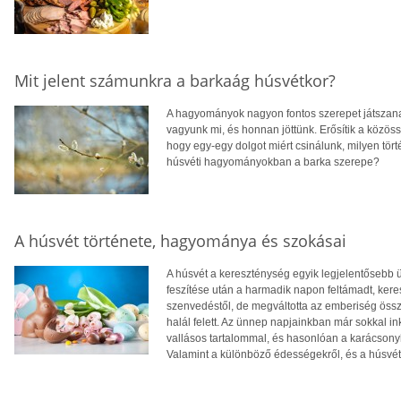
Mit jelent számunkra a barkaág húsvétkor?
A hagyományok nagyon fontos szerepet játszanak
vagyunk mi, és honnan jöttünk. Erősítik a közös
hogy egy-egy dolgot miért csinálunk, milyen tört
húsvéti hagyományokban a barka szerepe?
A húsvét története, hagyománya és szokásai
A húsvét a kereszténység egyik legjelentősebb ü
feszítése után a harmadik napon feltámadt, kere
szenvedéstől, de megváltotta az emberiség össz
halál felett. Az ünnep napjainkban már sokkal 
vallásos tartalommal, és hasonlóan a karácsony
Valamint a különböző édességekről, és a húsvéti