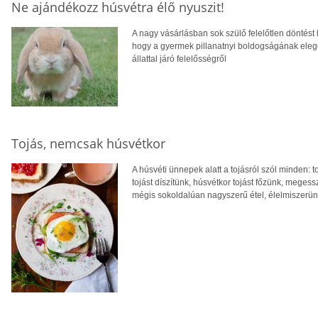
Ne ajándékozz húsvétra élő nyuszit!
A nagy vásárlásban sok szülő felelőtlen döntést h
hogy a gyermek pillanatnyi boldogságának ele
állattal járó felelősségről
Tojás, nemcsak húsvétkor
A húsvéti ünnepek alatt a tojásról szól minden: toj
tojást díszítünk, húsvétkor tojást főzünk, megess
mégis sokoldalúan nagyszerű étel, élelmiszerünk