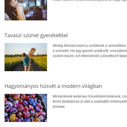
Tavaszi szünet gyerekekkel
Mindig kihívást jelent a szülőknek a szünidőben 
a szünetet. Ha egy gyerek unatkozik, rosszalkodn
szüleit nyúzni, ezt elkerülendő a következő tipp
Hagyományos húsvét a modern világban
Mindenkinek kellemes húsvétolást kívánunk, csal
finom falatokat és jó időt a szabadtéri élmény
ünnepe.