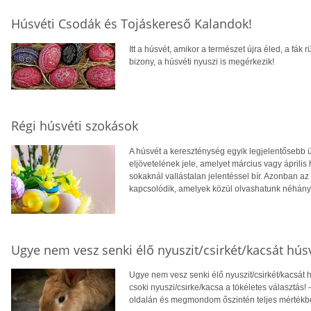
Húsvéti Csodák és Tojáskereső Kalandok!
Itt a húsvét, amikor a természet újra éled, a fá
bizony, a húsvéti nyuszi is megérkezik!
Régi húsvéti szokások
A húsvét a kereszténység egyik legjelentősebb 
eljövetelének jele, amelyet március vagy áprili
sokaknál vallástalan jelentéssel bír. Azonban 
kapcsolódik, amelyek közül olvashatunk néhány
Ugye nem vesz senki élő nyuszit/csirkét/kacsát hús
Ugye nem vesz senki élő nyuszit/csirkét/kacsát
csoki nyuszi/csirke/kacsa a tökéletes választás!
oldalán és megmondom őszintén teljes mértékben