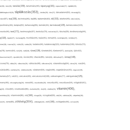
tápanyag(181),
tanulás(159),
ár(36),
tánc(26),
tanulmány(40),
tapasztalat(27),
táplálék(34),
táplálkozás(353),
lálékkiegészítő(25),
tárolás(29),
társ(27),
társadalom(50),
társaság(31),
tea(158),
tél(153),
vasz(87),
technika(46),
tej(88),
tejtermék(60),
telefon(49),
televízió(31),
terápia(92),
terhesség(96),
természet(129),
természetes(103),
ljesítmény(46),
termék(44),
test(171),
testmozgás(97),
rvezés(46),
testsúly(79),
testtartás(27),
tészta(39),
tevékenység(44),
pp(118),
tippek(27),
tisztaság(35),
tisztítás(44),
tojás(91),
torna(43),
torokfájás(32),
törődés(27),
tudatosság(115),
tudomány(106),
ténet(38),
trauma(31),
trükk(25),
tudás(30),
tudatos(46),
túlsúly(72),
tünet(139),
ra(78),
turmix(64),
túró(29),
tüdő(28),
tünetek(64),
türelem(47),
uborka(26),
újév(42),
ünnep(148),
ahasznosítás(37),
újszülött(26),
úszás(46),
Utazás(85),
Üdítő(26),
ülőmunka(27),
csora(79),
válás(24),
választás(29),
változás(48),
változatos(24),
várandósság(54),
város(24),
vas(64),
sárlás(85),
vashiány(31),
védekezés(28),
védelem(59),
vegán(48),
vegetáriánus(43),
vegyszer(28),
vércukorszint(108),
vérnyomás(125),
lemény(57),
vér(41),
vércukor(49),
vérkeringés(77),
rseny(46),
vérszegénység(34),
vese(46),
veszekedés(29),
veszély(45),
veszélyes(54),
világháló(41),
vitamin(406),
ág(34),
vírus(82),
viselkedés(86),
viszketés(30),
vita(34),
vitalitás(31),
víz(184),
aminhiány(33),
vitaminok(86),
vizsga(26),
vizsgálat(59),
zab(34),
zabkása(36),
zabpehely(36),
zöldség(304),
zsír(166),
ar(24),
zene(85),
zöldségek(32),
zsírégetés(46),
zsírsav(25)