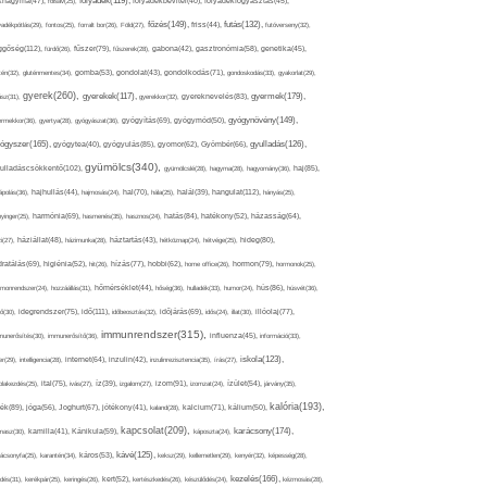
folyadék(119),
khagyma(47),
folsav(25),
folyadékbevitel(40),
folyadékfogyasztás(45),
főzés(149),
futás(132),
yadékpótlás(29),
fontos(25),
forralt bor(26),
Föld(27),
friss(44),
futóverseny(32),
ggőség(112),
fürdő(26),
fűszer(79),
fűszerek(28),
gabona(42),
gasztronómia(58),
genetika(45),
tén(32),
gluténmentes(34),
gomba(53),
gondolat(43),
gondolkodás(71),
gondoskodás(33),
gyakorlat(29),
gyerek(260),
gyermek(179),
gyerekek(117),
ász(31),
gyerekkor(32),
gyereknevelés(83),
gyógynövény(149),
ermekkor(36),
gyertya(28),
gyógyászat(36),
gyógyítás(69),
gyógymód(50),
ógyszer(165),
gyulladás(126),
gyógytea(40),
gyógyulás(85),
gyomor(62),
Gyömbér(66),
gyümölcs(340),
ulladáscsökkentő(102),
gyümölcslé(28),
hagyma(28),
hagyomány(36),
haj(85),
hangulat(112),
ápolás(36),
hajhullás(44),
hajmosás(24),
hal(70),
hála(25),
halál(39),
hányás(25),
yinger(25),
harmónia(69),
hasmenés(35),
hasznos(24),
hatás(84),
hatékony(52),
házasság(64),
i(27),
háziállat(48),
házimunka(28),
háztartás(43),
hétköznap(24),
hétvége(25),
hideg(80),
dratálás(69),
higiénia(52),
hit(26),
hízás(77),
hobbi(62),
home office(26),
hormon(79),
hormonok(25),
rmonrendszer(24),
hozzáállás(31),
hőmérséklet(44),
hőség(36),
hulladék(33),
humor(24),
hús(86),
húsvét(36),
idő(111),
ő(30),
idegrendszer(75),
időbeosztás(32),
időjárás(69),
idős(24),
illat(30),
illóolaj(77),
immunrendszer(315),
munerősítés(30),
immunerősítő(36),
influenza(45),
információ(33),
iskola(123),
er(29),
intelligencia(28),
internet(64),
inzulin(42),
inzulinrezisztencia(35),
írás(27),
olakezdés(25),
ital(75),
ivás(27),
íz(39),
izgalom(27),
izom(91),
izomzat(24),
ízület(54),
járvány(35),
kalória(193),
ték(89),
jóga(56),
Joghurt(67),
jótékony(41),
kaland(28),
kalcium(71),
kálium(50),
kapcsolat(209),
karácsony(174),
masz(30),
kamilla(41),
Kánikula(59),
káposzta(24),
kávé(125),
ácsonyfa(25),
karantén(34),
káros(53),
keksz(29),
kellemetlen(29),
kenyér(32),
képesség(28),
kezelés(166),
dés(31),
kerékpár(25),
keringés(26),
kert(52),
kertészkedés(26),
készülődés(24),
kézmosás(28),