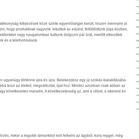
tan
táp
ta
atékonyság kifejezések közé szinte egyenlőségjel került, hiszen mennyire jó
te
ezni, hogy produktívak vagyunk: letudtuk az edzést, feltöltődtünk jóga közben,
ektünkkel vagy nyugalomban tudtunk dolgozni pár órát, mielőtt elkezdtek
te
k és a telefonhívások.
ti
tör
tú
újr
va
vá
n ugyanúgy történne újra és újra. Belekezdesz egy új szokás kialakításába.
vé
jobbá teszi az életed, megváltoztat, újat hoz. Mindez azonban csak abban az
ve
agy következetes maradni. A következetesség az, ami a célod, a sikereid és
vir
vit
zav
zés, mikor a legjobb álmunkból kell felkelni az ágyból, kora reggel, még