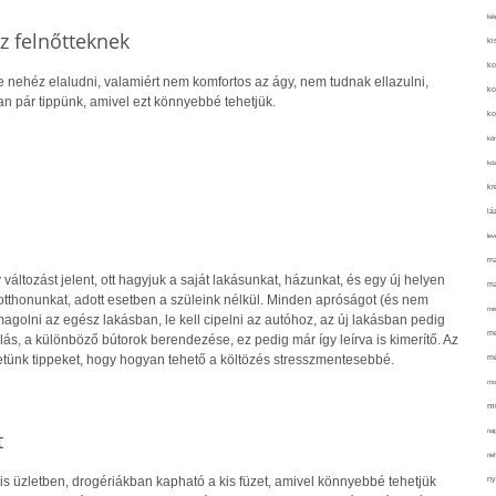
kié
oz felnőtteknek
ki
ko
e nehéz elaludni, valamiért nem komfortos az ágy, nem tudnak ellazulni,
ko
n pár tippünk, amivel ezt könnyebbé tehetjük.
ko
kör
köz
kr
lá
lev
ma
változást jelent, ott hagyjuk a saját lakásunkat, házunkat, és egy új helyen
ma
otthonunkat, adott esetben a szüleink nélkül. Minden apróságot (és nem
me
magolni az egész lakásban, le kell cipelni az autóhoz, az új lakásban pedig
me
olás, a különböző bútorok berendezése, ez pedig már így leírva is kimerítő. Az
mé
etünk tippeket, hogy hogyan tehető a költözés stresszmentesebbé.
mo
mu
na
t
ne
is üzletben, drogériákban kapható a kis füzet, amivel könnyebbé tehetjük
ny