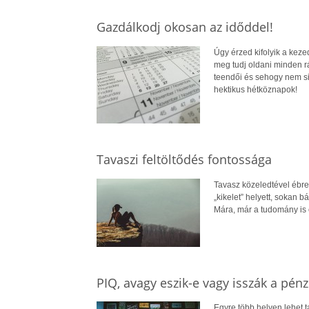
Gazdálkodj okosan az időddel!
Úgy érzed kifolyik a keze
meg tudj oldani minden r
teendői és sehogy nem sik
hektikus hétköznapok!
Tavaszi feltöltődés fontossága
Tavasz közeledtével ébred
„kikelet” helyett, sokan 
Mára, már a tudomány is el
PIQ, avagy eszik-e vagy isszák a pénz
Egyre több helyen lehet t