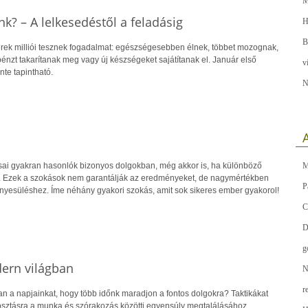
M
k? – A lelkesedéstől a feladásig
H
B
rek milliói tesznek fogadalmat: egészségesebben élnek, többet mozognak,
énzt takarítanak meg vagy új készségeket sajátítanak el. Január első
v
nte tapintható.
N
A
ai gyakran hasonlók bizonyos dolgokban, még akkor is, ha különböző
M
ert. Ezek a szokások nem garantálják az eredményeket, de nagymértékben
P
nyesüléshez. Íme néhány gyakori szokás, amit sok sikeres ember gyakorol!
C
D
g
ern világban
N
r
n a napjainkat, hogy több időnk maradjon a fontos dolgokra? Taktikákat
sztásra a munka és szórakozás közötti egyensúly megtalálásához.