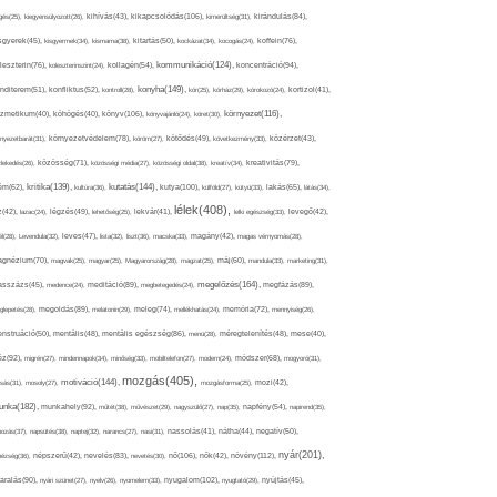
kikapcsolódás(106),
gés(25),
kiegyensúlyozott(26),
kihívás(43),
kimerültség(31),
kirándulás(84),
sgyerek(45),
kisgyermek(34),
kismama(38),
kitartás(50),
kockázat(34),
kocogás(24),
koffein(76),
kommunikáció(124),
koncentráció(94),
leszterin(76),
koleszterinszint(24),
kollagén(54),
konyha(149),
nditerem(51),
konfliktus(52),
kontroll(28),
kór(25),
kórház(29),
kórokozó(24),
kortizol(41),
könyv(106),
környezet(116),
zmetikum(40),
köhögés(40),
könyvajánló(24),
köret(30),
nyezetbarát(31),
környezetvédelem(78),
köröm(27),
kötődés(49),
következmény(33),
közérzet(43),
lekedés(26),
közösség(71),
közösségi média(27),
közösségi oldal(38),
kreatív(34),
kreativitás(79),
kritika(139),
kutatás(144),
kutya(100),
ém(62),
kultúra(36),
külföld(27),
kütyü(33),
lakás(65),
látás(34),
lélek(408),
z(42),
lazac(24),
légzés(49),
lehetőség(25),
lekvár(41),
lelki egészség(33),
levegő(42),
él(28),
Levendula(32),
leves(47),
lista(32),
liszt(36),
macska(33),
magány(42),
magas vérnyomás(28),
gnézium(70),
magvak(25),
magyar(25),
Magyarország(28),
magzat(25),
máj(60),
mandula(33),
marketing(31),
megelőzés(164),
sszázs(45),
medence(24),
meditáció(89),
megbetegedés(24),
megfázás(89),
glepetés(28),
megoldás(89),
melatonin(29),
meleg(74),
mellékhatás(24),
memória(72),
mennyiség(26),
nstruáció(50),
mentális(48),
mentális egészség(86),
menü(28),
méregtelenítés(48),
mese(40),
z(92),
migrén(27),
mindennapok(34),
minőség(33),
mobiltelefon(27),
modern(24),
módszer(68),
mogyoró(31),
mozgás(405),
motiváció(144),
sás(31),
mosoly(27),
mozgásforma(25),
mozi(42),
nka(182),
munkahely(92),
műtét(38),
művészet(29),
nagyszülő(27),
nap(35),
napfény(54),
napirend(35),
pozás(37),
napsütés(38),
naptej(32),
narancs(27),
nasi(31),
nassolás(41),
nátha(44),
negatív(50),
nyár(201),
nő(106),
növény(112),
hézség(36),
népszerű(42),
nevelés(83),
nevetés(30),
nők(42),
nyugalom(102),
aralás(90),
nyári szünet(27),
nyelv(26),
nyomelem(33),
nyugtató(29),
nyújtás(45),