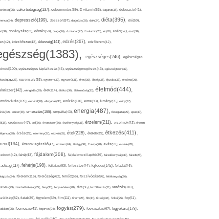
cukorbetegség(137),
orbeteg(25),
cukormentes(69),
D-vitamin(53),
daganat(36),
dekoráció(41),
diéta(395),
depresszió(199),
mencia(34),
desszert(67),
diagnózis(28),
diák(24),
dió(50),
dohányzás(92),
at(38),
döntés(58),
drága(26),
duzzanat(27),
E-vitamin(25),
eb(26),
ebéd(57),
ecet(38),
edzés(267),
édesség(141),
es(42),
édesítőszer(43),
edzőterem(42),
egészség(1383),
egészséges(246),
egészséges
etmód(100),
egészséges táplálkozás(45),
egészségmegőrzés(43),
egészségtelen(32),
észségügy(27),
egyensúly(63),
egyetem(30),
egyszerű(31),
éhes(30),
éhség(38),
éjszaka(33),
ekcéma(26),
életmód(444),
elmiszer(142),
élet(114),
elengedés(29),
életkor(30),
életminőség(30),
etmódváltás(109),
elhízás(110),
elme(93),
életvitel(28),
elfogadás(30),
élmény(55),
előny(37),
energia(487),
emésztés(166),
árás(32),
ember(38),
empátia(43),
Energiaital(29),
eper(30),
érzelem(211),
ő(36),
eredmény(47),
erő(36),
érrendszer(36),
érzékenység(36),
érzelmek(42),
érzelmi
étkezés(411),
étel(228),
elligencia(28),
érzés(39),
esemény(27),
eszköz(28),
ételek(39),
trend(194),
evés(92),
étrendkiegészítő(47),
étterem(24),
étvágy(34),
Európa(28),
évszak(28),
fájdalom(308),
cebook(42),
fahéj(43),
fájdalomcsillapító(39),
fáradékonyság(30),
fáradt(28),
fehérje(198),
radtság(117),
fejfájás(93),
fejlődés(142),
fejlesztés(44),
feladat(46),
félelem(115),
dolgozás(24),
felelősség(62),
felnőtt(66),
felszívódás(56),
féltékenység(26),
fertőzés(101),
töltődés(29),
fenntarthatóság(29),
fény(36),
fényvédelem(28),
férfi(86),
fertőtlenítés(31),
film(111),
szültség(82),
fiatal(39),
figyelem(69),
finom(26),
fitt(34),
fittség(34),
fizikai(25),
fog(51),
fogyás(279),
fogyókúra(178),
gadalom(25),
fogmosás(41),
fogorvos(24),
fogyasztás(67),