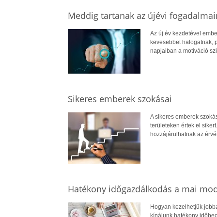
Meddig tartanak az újévi fogadalmain
Az új év kezdetével embe
kevesebbet halogatnak, p
napjaiban a motiváció szi
Sikeres emberek szokásai
A sikeres emberek szokás
területeken értek el sik
hozzájárulhatnak az érvé
Hatékony időgazdálkodás a mai mod
Hogyan kezelhetjük jobba
kínálunk hatékony időbeo