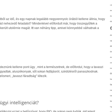
cuk
de
div
dből az idő, és egy napnak legalább negyvennyolc órából kellene állnia, hogy
éd
ád nehezedő feladatot? Mindenkivel előfordult már, hogy összegyűltek a
erült utolérnie magát. Itt van néhány tipp, amivel könnyebbé válhatnak a
él
eg
él
él
elv
erd
eznünk kellene pont úgy , mint a természetnek, de előfordul, hogy a tavaszi
int
bágyadtak, aluszékonyak, sőt sokan fejfájásról, szédülésről panaszkodnak.
é
ismeri, „tavaszi fáradtság” létezik.
fa
fá
fel
fel
ügyi intelligenciát?
fe
fo
alálkozni ezzel a betűszóval, hogy PIQ, de sokan nem tudják, mit jelent.