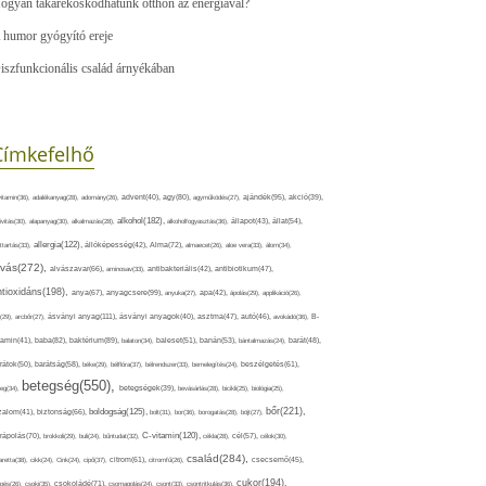
ogyan takarékoskodhatunk otthon az energiával?
 humor gyógyító ereje
iszfunkcionális család árnyékában
Címkefelhő
ajándék(95),
itamin(36),
adalékanyag(28),
adomány(26),
advent(40),
agy(80),
agyműködés(27),
akció(39),
alkohol(182),
ivitás(30),
alapanyag(30),
alkalmazás(28),
alkoholfogyasztás(36),
állapot(43),
állat(54),
allergia(122),
attartás(33),
állóképesség(42),
Alma(72),
almaecet(26),
aloe vera(33),
álom(34),
lvás(272),
alvászavar(66),
aminosav(33),
antibakteriális(42),
antibiotikum(47),
ntioxidáns(198),
anyagcsere(99),
anya(67),
anyuka(27),
apa(42),
ápolás(29),
applikáció(26),
ásványi anyag(111),
(29),
arcbőr(27),
ásványi anyagok(40),
asztma(47),
autó(46),
avokádó(36),
B-
tamin(41),
baba(82),
baktérium(89),
balaton(34),
baleset(51),
banán(53),
bántalmazás(24),
barát(48),
rátok(50),
barátság(58),
béke(29),
bélflóra(37),
bélrendszer(33),
bemelegítés(24),
beszélgetés(61),
betegség(550),
eg(34),
betegségek(39),
bevásárlás(28),
bicikli(25),
biológia(25),
bőr(221),
boldogság(125),
zalom(41),
biztonság(66),
bolt(31),
bor(36),
borogatás(28),
böjt(27),
C-vitamin(120),
rápolás(70),
brokkoli(29),
buli(24),
bűntudat(32),
cékla(28),
cél(57),
célok(30),
család(284),
aretta(38),
cikk(24),
Cink(24),
cipő(37),
citrom(61),
citromfű(26),
csecsemő(45),
cukor(194),
pés(26),
csoki(35),
csokoládé(71),
csomagolás(24),
csont(33),
csontritkulás(36),