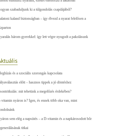
ielőtt elindulsz nyaralni, ezeket ellenőrizd a lakásban
ogyan szabaduljunk ki a túlgondolás csapdájából?
alatoni kaland biztonságban – így élvezd a nyarat felelősen a
ízparton
yaralás három gyerekkel: így lett végre nyugodt a pakolásunk
ktuális
eghízás és a szociális szorongás kapcsolata
ályaválasztás előtt – hasznos tippek a jó döntéshez
sontritkulás: mit tehetünk a megelőzés érdekében?
-vitamin nyáron is? Igen, és ennek több oka van, mint
ondolnánk
yáron sem elég a napsütés – a D-vitamin és a napkárosodott bőr
egenerálásának titkai