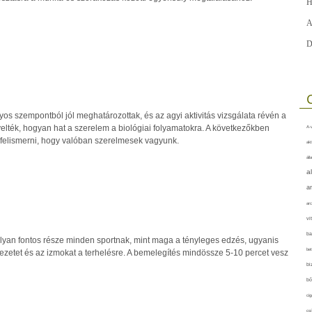
H
A
D
os szempontból jól meghatározottak, és az agyi aktivitás vizsgálata révén a
elték, hogyan hat a szerelem a biológiai folyamatokra. A következőkben
A-v
t felismerni, hogy valóban szerelmesek vagyunk.
akt
áll
a
a
arc
vi
ba
lyan fontos része minden sportnak, mint maga a tényleges edzés, ugyanis
bet
rvezetet és az izmokat a terhelésre. A bemelegítés mindössze 5-10 percet vesz
bi
bő
cig
csí