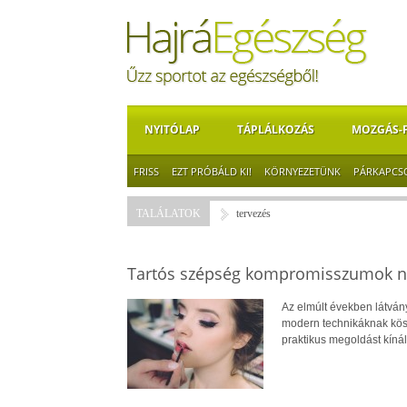
NYITÓLAP
TÁPLÁLKOZÁS
MOZGÁS-
FRISS
EZT PRÓBÁLD KI!
KÖRNYEZETÜNK
PÁRKAPCS
TALÁLATOK
tervezés
Tartós szépség kompromisszumok nél
Az elmúlt években látván
modern technikáknak kösz
praktikus megoldást kíná