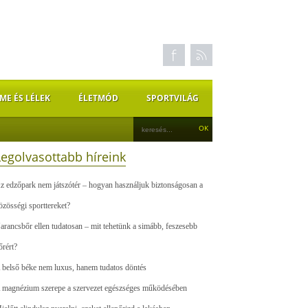
ME ÉS LÉLEK
ÉLETMÓD
SPORTVILÁG
Legolvasottabb híreink
z edzőpark nem játszótér – hogyan használjuk biztonságosan a
özösségi sporttereket?
arancsbőr ellen tudatosan – mit tehetünk a simább, feszesebb
őrért?
 belső béke nem luxus, hanem tudatos döntés
 magnézium szerepe a szervezet egészséges működésében