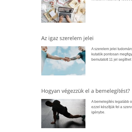
Az igaz szerelem jelei
A szerelem jelei tudomány
kutatók pontosan megfigy
bemutatott 11 jel segíthe
Hogyan végezzük el a bemelegítést?
A bemelegítés legalább o
ezzel készítjük fel a sze
igénybe.