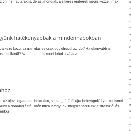
az online naptárak is, de azt mondják, a sikeres emberek mégis kézzel írnak.
od
ol
ot
ön
ős
pa
gyünk hatékonyabbak a mindennapokban
p
pr
ik a keze közül az irányítás és csak úgy elrepül az idő? Hatékonyabb is
gsem sikerül? Az időmenedzsment lehet a válasz.
ps
re
re
sa
sor
s
ához
sü
sz
m az újévi fogadalom betartása, sem a „hétfőtől újra belevágok” ilyenkor ismét
sz
unk a dohányzásról, idén tutira lefogyunk, megszabadulunk a stressztől és
einkkel.
s
szí
sz
s