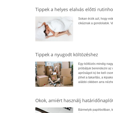
Tippek a helyes elalvás előtti rutinh
Sokan érzik azt, hogy est
cikáznak a gondolatok. Va
Tippek a nyugodt költözéshez
Egy költözés mindig nagy 
próbáljuk berendezni az 
apróságot is) be kell cso
jöhet a takarítás, a kipak
alábbi cikkben arra nézh
Okok, amiért használj határidőnapló
Bármelyik papírboltban, k