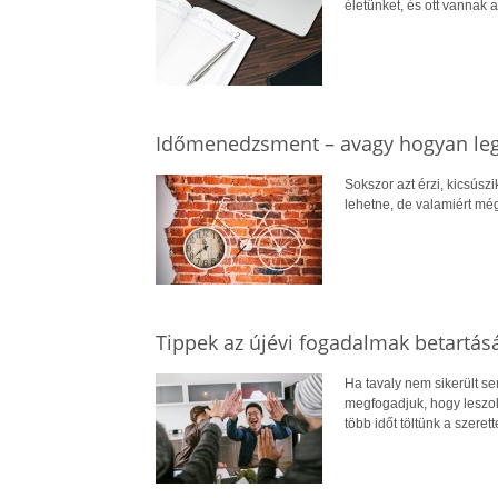
életünket, és ott vannak 
Időmenedzsment – avagy hogyan le
Sokszor azt érzi, kicsúsz
lehetne, de valamiért mé
Tippek az újévi fogadalmak betartás
Ha tavaly nem sikerült se
megfogadjuk, hogy leszok
több időt töltünk a szerett