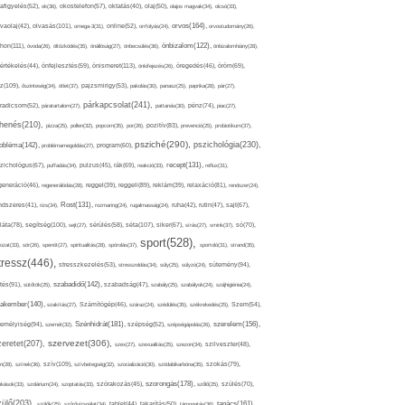
afigyelés(52),
ok(36),
okostelefon(57),
oktatás(40),
olaj(50),
olajos magvak(34),
olcsó(33),
olvasás(101),
orvos(164),
ívaolaj(42),
omega-3(31),
online(52),
orrfolyás(24),
orvostudomány(26),
thon(111),
önbizalom(122),
óvoda(26),
öltözködés(35),
önállóság(27),
önbecsülés(36),
önbizalomhiány(28),
önismeret(113),
értékelés(44),
önfejlesztés(59),
önkifejezés(26),
öregedés(46),
öröm(69),
z(109),
őszinteség(34),
ötlet(37),
pajzsmirigy(53),
pakolás(30),
panasz(25),
paprika(28),
pár(27),
párkapcsolat(241),
radicsom(52),
páratartalom(27),
pattanás(30),
pénz(74),
piac(27),
ihenés(210),
pizza(25),
pollen(32),
popcorn(35),
por(26),
pozitív(83),
prevenció(25),
probiotikum(37),
psziché(290),
pszichológia(230),
obléma(142),
problémamegoldás(27),
program(60),
recept(131),
zichológus(67),
puffadás(34),
pulzus(45),
rák(69),
reakció(33),
reflux(31),
generáció(46),
regenerálódás(28),
reggel(39),
reggeli(89),
reklám(39),
relaxáció(81),
rendszer(24),
Rost(131),
ndszeres(41),
rizs(34),
rozmaring(24),
rugalmasság(24),
ruha(42),
rutin(47),
sajt(67),
segítség(100),
séta(107),
láta(78),
sejt(27),
sérülés(58),
siker(67),
sírás(27),
smink(37),
só(70),
sport(528),
ozat(33),
sör(26),
spenót(27),
spiritualitás(28),
spórolás(37),
sportoló(31),
strand(35),
tressz(446),
sütemény(94),
stresszkezelés(53),
stresszoldás(34),
súly(25),
súlyzó(24),
szabadidő(142),
tés(91),
sütőtök(25),
szabadság(47),
szabály(25),
szabályok(24),
szájhigiénia(24),
akember(140),
szakítás(27),
Számítógép(46),
száraz(24),
szédülés(35),
székrekedés(25),
Szem(54),
Szénhidrát(181),
emélyiség(94),
szerelem(156),
szemét(32),
szépség(52),
szépségápolás(26),
szervezet(306),
zeretet(207),
szex(27),
szexualitás(25),
szezon(34),
szilveszter(48),
szív(109),
n(28),
színek(36),
szívbetegség(32),
szocializáció(30),
szódabikarbóna(35),
szokás(79),
szorongás(178),
okások(33),
szolárium(24),
szoptatás(33),
szórakozás(45),
szőlő(25),
szülés(70),
zülő(203),
tanács(161),
szülők(25),
szűrővizsgálat(34),
tablet(44),
takarítás(50),
támogatás(36),