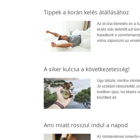
Tippek a korán kelés átállásához
Az öt órai ébredés és a h
érzés már délelőtt azt ér
haladtunk a szerelemproj
volna záporozni az emaile
A siker kulcsa a következetesség!
Úgy látszik, mintha minde
Jó szokást választottál, 
esetben igaz, ha képes v
közötted áll.
Ami miatt rosszul indul a napod
Az mindenkinek ismerős ér