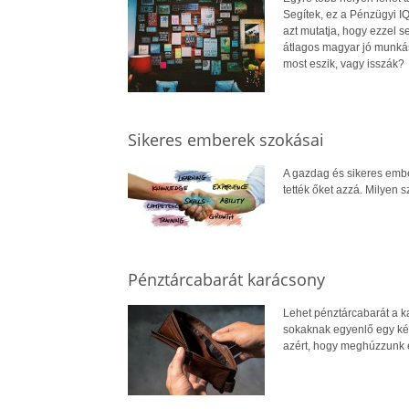
Segítek, ez a Pénzügyi IQ
azt mutatja, hogy ezzel s
átlagos magyar jó munkás
most eszik, vagy isszák?
Sikeres emberek szokásai
A gazdag és sikeres embe
tették őket azzá. Milyen
Pénztárcabarát karácsony
Lehet pénztárcabarát a k
sokaknak egyenlő egy ké
azért, hogy meghúzzunk e