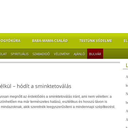
FOGYÓKÚRA
BABA-MAMA-CSALÁD
TESTÜNK VÉDELME
EL
OLAT
SPIRITUÁLIS
SZABADIDŐ
VÉLEMÉNY
AJÁNLÓ
BULVÁR
A
kül – hódít a sminktetoválás
k
N
yosan megnőtt az érdeklődés a sminktetoválás iránt, ami nem véletlen: a
önhetően ma már természetes hatású, esztétikus és hosszú távon is
b
l mindazoknak, akik szeretnék leegyszerűsíteni a mindennapi szépítkezést.
A
A