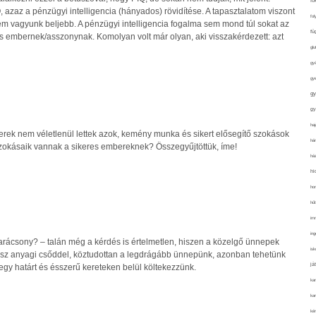
fo
, azaz a pénzügyi intelligencia (hányados) rövidítése. A tapasztalatom viszont
fol
em vagyunk beljebb. A pénzügyi intelligencia fogalma sem mond túl sokat az
fü
 embernek/asszonynak. Komolyan volt már olyan, aki visszakérdezett: azt
glu
gy
gy
gy
gy
haj
rek nem véletlenül lettek azok, kemény munka és sikert elősegítő szokások
hán
 szokásaik vannak a sikeres embereknek? Összegyűjtöttük, íme!
ház
hi
ho
hűt
im
ing
arácsony? – talán még a kérdés is értelmetlen, hiszen a közelgő ünnepek
isk
sz anyagi csőddel, köztudottan a legdrágább ünnepünk, azonban tehetünk
já
gy határt és ésszerű kereteken belül költekezzünk.
ka
kar
kér