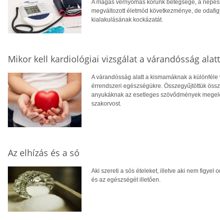
A magas vérnyomás korunk betegsége, a népess
megváltozott életmód következménye, de odafi
kialakulásának kockázatát.
Mikor kell kardiológiai vizsgálat a várandósság alatt
A várandósság alatt a kismamáknak a különféle vi
érrendszeri egészségükre. Összegyűjtöttük össz
anyukáknak az esetleges szövődmények megelőzé
szakorvost.
Az elhízás és a só
Aki szereti a sós ételeket, illetve aki nem figyel
és az egészségét illetően.