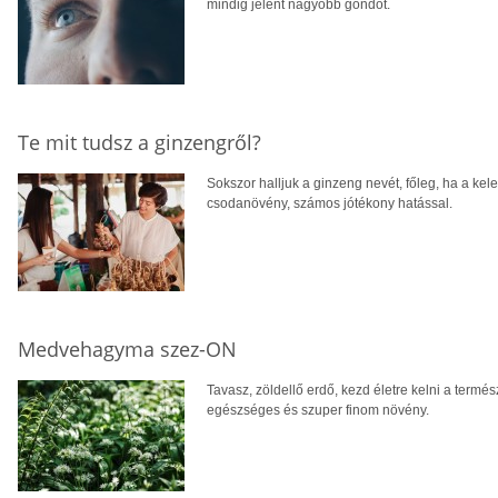
mindig jelent nagyobb gondot.
Te mit tudsz a ginzengről?
Sokszor halljuk a ginzeng nevét, főleg, ha a kele
csodanövény, számos jótékony hatással.
Medvehagyma szez-ON
Tavasz, zöldellő erdő, kezd életre kelni a term
egészséges és szuper finom növény.