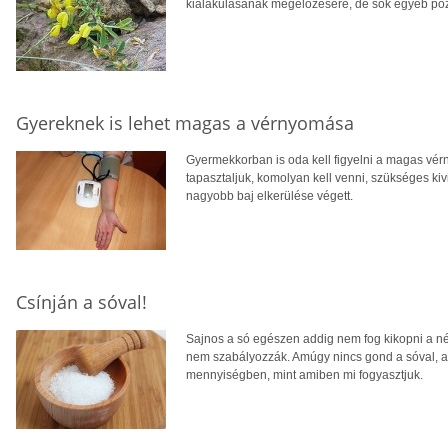
kialakulásának megelőzésére, de sok egyéb pozit
Gyereknek is lehet magas a vérnyomása
Gyermekkorban is oda kell figyelni a magas vér
tapasztaljuk, komolyan kell venni, szükséges kiv
nagyobb baj elkerülése végett.
Csínján a sóval!
Sajnos a só egészen addig nem fog kikopni a né
nem szabályozzák. Amúgy nincs gond a sóval, 
mennyiségben, mint amiben mi fogyasztjuk.