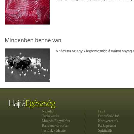
Mindenben benne van
A nátrium az egyik legfontosabb ásványi anyag a
Nyitólap
Friss
Táplálkozás
Ezt próbáld ki!
Mozgás-Fogyókúra
Környezetünk
Baba-mama-család
Párkapcsolat
Testünk védelme
Spirituális