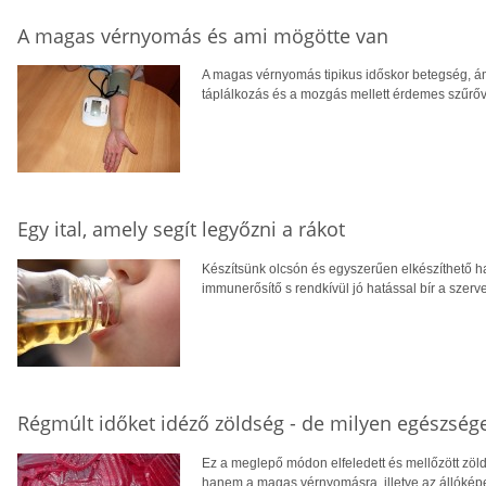
A magas vérnyomás és ami mögötte van
A magas vérnyomás tipikus időskor betegség, ám 
táplálkozás és a mozgás mellett érdemes szűrőviz
Egy ital, amely segít legyőzni a rákot
Készítsünk olcsón és egyszerűen elkészíthető h
immunerősítő s rendkívül jó hatással bír a szerv
Régmúlt időket idéző zöldség - de milyen egészség
Ez a meglepő módon elfeledett és mellőzött zö
hanem a magas vérnyomásra, illetve az állókép