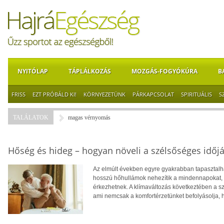
NYITÓLAP
TÁPLÁLKOZÁS
MOZGÁS-FOGYÓKÚRA
B
FRISS
EZT PRÓBÁLD KI!
KÖRNYEZETÜNK
PÁRKAPCSOLAT
SPIRITUÁLIS
S
TALÁLATOK
magas vérnyomás
Hőség és hideg – hogyan növeli a szélsőséges időjá
Az elmúlt években egyre gyakrabban tapasztalhat
hosszú hőhullámok nehezítik a mindennapokat, té
érkezhetnek. A klímaváltozás következtében a 
ami nemcsak a komfortérzetünket befolyásolja, 