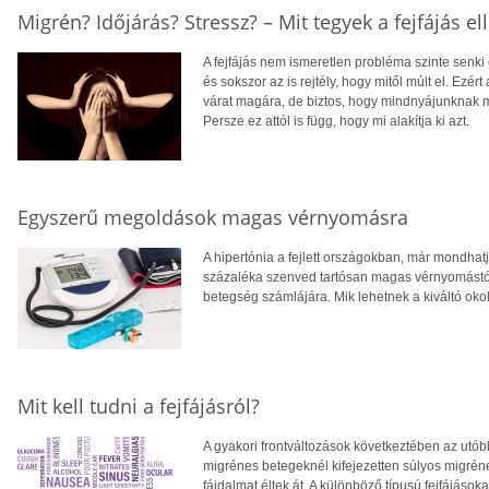
Migrén? Időjárás? Stressz? – Mit tegyek a fejfájás el
A fejfájás nem ismeretlen probléma szinte senki 
és sokszor az is rejtély, hogy mitől múlt el. Ezé
várat magára, de biztos, hogy mindnyájunknak me
Persze ez attól is függ, hogy mi alakítja ki azt.
Egyszerű megoldások magas vérnyomásra
A hipertónia a fejlett országokban, már mondha
százaléka szenved tartósan magas vérnyomástó
betegség számlájára. Mik lehetnek a kiváltó oko
Mit kell tudni a fejfájásról?
A gyakori frontváltozások következtében az utób
migrénes betegeknél kifejezetten súlyos migrén
fájdalmat éltek át. A különböző típusú fejfájásoka