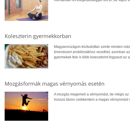
mentálisan és elégedettséggel tölt el, de vajon
Koleszterin gyermekkorban
Magyarországon köztudottan szinte minden másod
érrendszeri problémákhoz vezethet, azonban a
gyermekek fele is több koleszterint fogyaszt az aj
Mozgásformák magas vérnyomás esetén
A mozgás megemeli a vérnyomást, de mégis az e
hosszú távon csökkenteni a magas vérnyomást v