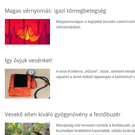
Magas vérnyomás: igazi tömegbetegség
Magyarországon a legújabb becslés szerint min
vérnyomásban.
Így óvjuk vesénket!
A vese érzékeny „műszer”, olyan, amelyet minde
ugyanis a tünet nélküli lappangás a különböző 
Vesekő ellen kiváló gyógynövény a festőbuzér
Manapság már kevesen ismerik a festőbuzért, pe
kozmetikai festékként használták, utóbbi funkci