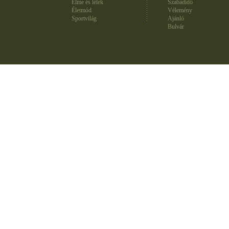
Elme és lélek
Szabadidő
Életmód
Vélemény
Sportvilág
Ajánló
Bulvár