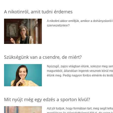
A nikotinról, amit tudni érdemes
A nikotint akkor említjük, amikor a dohányzásról
szervezetünkre?
Szükségünk van a csendre, de miért?
Nyüzsgő, zajos világban élünk, sokszor meg sem 
magunkból, állandóan ingerek vesznek körül minke
élünk meg. Pedig nagyon fontos elménk és testü
Mit nyújt még egy edzés a sporton kívül?
Azt jól tudjuk, hogy formában tart, meg segít lefo