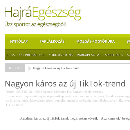
NYITÓLAP
TÁPLÁLKOZÁS
MOZGÁS-FOGYÓKÚRA
B
FRISS
EZT PRÓBÁLD KI!
KÖRNYEZETÜNK
PÁRKAPCSOLAT
SPIRITUÁLIS
S
BULVÁR
Nagyon káros az új TikTok-trend
Nagyon káros az új TikTok-trend
Dátum: 2025.07.18., 05:03
Szerző:
Martinka Dia
Forrás:
képek: pixabay
Kulcsszavak:
depresszió
,
egészséges testkép
,
evészavar
,
extrém soványság
,
fiatalok egészség
kalóriamegvonás
,
kényszeres edzés
,
koplalás
,
mentális egészség
,
önértékelési zavar
,
Skinnyt
TikTok trend
Brutálisan káros az új TikTok-trend, mégis sokan követik – A „Skinnytok” beteg