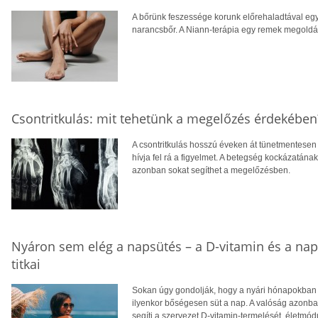
A bőrünk feszessége korunk előrehaladtával egy
narancsbőr. A Niann-terápia egy remek megoldás
Csontritkulás: mit tehetünk a megelőzés érdekében
A csontritkulás hosszú éveken át tünetmentesen a
hívja fel rá a figyelmet. A betegség kockázatána
azonban sokat segíthet a megelőzésben.
Nyáron sem elég a napsütés – a D-vitamin és a na
titkai
Sokan úgy gondolják, hogy a nyári hónapokban f
ilyenkor bőségesen süt a nap. A valóság azonba
segíti a szervezet D-vitamin-termelését, életm