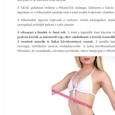
A TikTok globálisan betiltotta a #SkinnyTok hashtaget, különösen a franci
algoritmus és a felhasználók munkája miatt a trend tovább él alternatív címkéken é
A felhasználók ügyesen kijátsszák a rendszert: kódolt hashtagekkel, ártat
szövegekkel próbálják leplezni a valós üzenetet.
A célcsoport a fiatalok és fiatal nők
. A trend a leginkább fiatal lányokat c
gyakran keresik az önkontroll vagy siker szimbólumát a testsúly kontroll
A trendnek mentális és fizikai következményei vannak.
A mentális hatá
szorongás, önértékelési zavarok, testképkárosodás. A fizikai következmény
felbomlása, de csontritkulás, szívritmus-problémák, súlyos betegségek is előfor