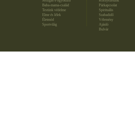
Mozgás-Fogyókúra
Környezetünk
Baba-mama-család
Párkapcsolat
Testünk védelme
Spirituális
Elme és lélek
Szabadidő
Életmód
Vélemény
Sportvilág
Ajánló
Bulvár