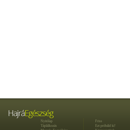
Nyitólap
Friss
Táplálkozás
Ezt próbáld ki!