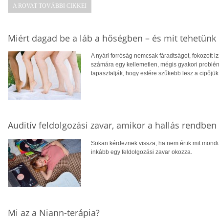
A ROVAT TOVÁBBI CIKKEI
Miért dagad be a láb a hőségben – és mit tehetünk 
A nyári forróság nemcsak fáradtságot, fokozott 
számára egy kellemetlen, mégis gyakori problé
tapasztalják, hogy estére szűkebb lesz a cipőjük
Auditív feldolgozási zavar, amikor a hallás rendbe
Sokan kérdeznek vissza, ha nem értik mit mondu
inkább egy feldolgozási zavar okozza.
Mi az a Niann-terápia?