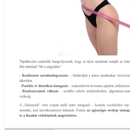
Táplálkozási szakértők hangsúlyozzák, hogy az ilyen tartalmak rontják az önké
Mit tehetünk? Mi a megoldás?
- Korlátozott tartalomfogyasztás
– blokkoljuk a káros tartalmakat, kövessü
alkotókat.
-
Pszichés és dietetikai támogatás
– szakemberek bevonása ajánlott, különösen 
-
Rendszerszintű változás
– további szűrési intézkedésekre, algoritmus-tra
szükség.
A „Skinnytok” nem csupán múló netes mérgezés – komoly veszélyeket rejt. A 
mentális, testi következményei lehetnek. Fontos
az egészséges testkép támog
és a fiatalok védelemének megerősítése.