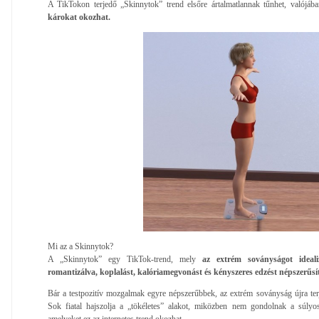
A TikTokon terjedő „Skinnytok” trend elsőre ártalmatlannak tűnhet, valójába
károkat okozhat.
Mi az a Skinnytok?
A „Skinnytok” egy TikTok-trend, mely
az extrém soványságot idealiz
romantizálva, koplalást, kalóriamegvonást és kényszeres edzést népszerűsít
Bár a testpozitív mozgalmak egyre népszerűbbek, az extrém soványság újra ter
Sok fiatal hajszolja a „tökéletes” alakot, miközben nem gondolnak a súlyos
amelyeket ez az internetes trend okozhat.