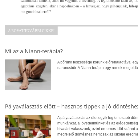
szállodában lennénk, ahol mi vagyunk a fővendég. A legfontosabb talán az, h
egzotikus szigeten, akár a nappalinkban – a lényeg az, hogy
pihenjünk, kikap
mit gondolnak erről?
A ROVAT TOVÁBBI CIKKEI
Mi az a Niann-terápia?
A bőrünk feszessége korunk előrehaladtával egy
narancsbőr. A Niann-terápia egy remek megoldás
Pályaválasztás előtt – hasznos tippek a jó döntéshe
A pályaválasztás az élet egyik legfontosabb dö
munkánkat, a jövedelmünket és az elégedettség
hivatást válasszunk, ezért érdemes időt szánni
megfelelő döntéshez nemcsak az iskolai eredm