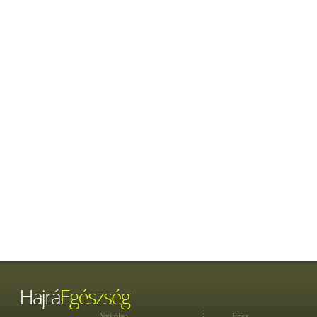
Nyitólap
Friss