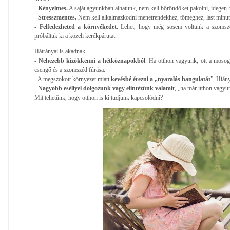
-
Kényelmes.
A saját ágyunkban alhatunk, nem kell bőröndöket pakolni, idegen 
-
Stresszmentes.
Nem kell alkalmazkodni menetrendekhez, tömeghez, last minu
-
Felfedezheted a környékedet.
Lehet, hogy még sosem voltunk a szomsz
próbáltuk ki a közeli kerékpárutat.
Hátrányai is akadnak.
-
Nehezebb kizökkenni a hétköznapokból
. Ha otthon vagyunk, ott a mosoga
csengő és a szomszéd fúrása.
- A megszokott környezet miatt
kevésbé érezni a „nyaralás hangulatát
”. Hián
-
Nagyobb eséllyel dolgozunk vagy elintézünk valamit
, „ha már itthon vag
Mit tehetünk, hogy otthon is ki tudjunk kapcsolódni?