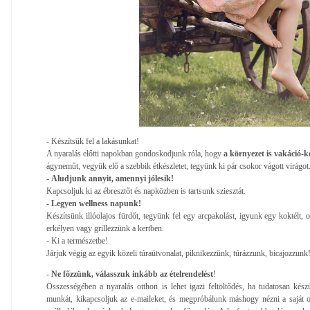
- Készítsük fel a lakásunkat!
A nyaralás előtti napokban gondoskodjunk róla, hogy
a környezet is vakáció-k
ágyneműt, vegyük elő a szebbik étkészletet, tegyünk ki pár csokor vágott virágot
-
Aludjunk annyit, amennyi jólesik!
Kapcsoljuk ki az ébresztőt és napközben is tartsunk sziesztát.
-
Legyen wellness napunk!
Készítsünk illóolajos fürdőt, tegyünk fel egy arcpakolást, igyunk egy koktélt,
erkélyen vagy grillezzünk a kertben.
- Ki a természetbe!
Járjuk végig az egyik közeli túraútvonalat, piknikezzünk, túrázzunk, bicajozzunk
-
Ne főzzünk, válasszuk inkább az ételrendelést
!
Összességében a nyaralás otthon is lehet igazi feltöltődés, ha tudatosan kés
munkát, kikapcsoljuk az e-maileket, és megpróbálunk máshogy nézni a saját 