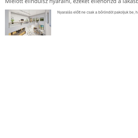
Mielőtt elindulsz nyaralni, ezeket ellenőrizd a laká
Nyaralás előtt ne csak a bőröndöt pakoljuk be, ha