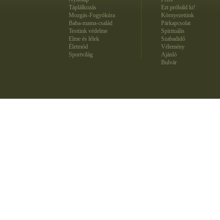
Táplálkozás
Ezt próbáld ki!
Mozgás-Fogyókúra
Környezetünk
Baba-mama-család
Párkapcsolat
Testünk védelme
Spirituális
Elme és lélek
Szabadidő
Életmód
Vélemény
Sportvilág
Ajánló
Bulvár