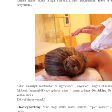
formája mennyi előnyt tartogat számunkra. Most megmutatjuk,
miért jó 
árnyoldalai.
Sokan választják mostanában az úgynevezett „staycation”, vagyis otthonm
feltétlenül lustaságból vagy spórolás miatt – hanem
tudatos döntésként.
De v
vannak ennek?
Előnyei bizony vannak!
-
Költséghatékony
. Nincs drága szállás, utazás, parkolás, reptéri transzfer –
nullák.