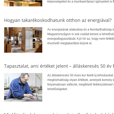
képességeket és a munkaerőpiaci igényeket is f
Hogyan takarékoskodhatunk otthon az energiával?
Az energiaárak alakulása és a fenntarthatóság i
Magyarországon is sok család keresi a lehetősé
energiafogyasztását. A jó hír az, hogy nem feltétl
érezhető megtakarítást érjünk el.
Tapasztalat, ami értéket jelent – álláskeresés 50 év f
Az álláskeresés 50 éves kor felett új kihívásokat
megbízhatóság olyan értékek, amelyek komoly el
folyamatosan változik, megfelelő felkészüléssel 
lehetőségeket.