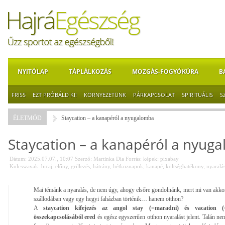
NYITÓLAP
TÁPLÁLKOZÁS
MOZGÁS-FOGYÓKÚRA
B
FRISS
EZT PRÓBÁLD KI!
KÖRNYEZETÜNK
PÁRKAPCSOLAT
SPIRITUÁLIS
S
ÉLETMÓD
Staycation – a kanapéról a nyugalomba
Staycation – a kanapéról a nyug
Dátum: 2025.07.07., 10:07
Szerző:
Martinka Dia
Forrás:
képek: pixabay
Kulcsszavak:
bicaj
,
előny
,
grillezés
,
hátrány
,
hétköznapok
,
kanapé
,
költséghatékony
,
nyaralá
Mai témánk a nyaralás, de nem úgy, ahogy elsőre gondolnánk, mert mi van akkor,
szállodában vagy egy hegyi faházban történik… hanem otthon?
A
staycation kifejezés az angol stay (=maradni) és vacation (
összekapcsolásából ered
és egész egyszerűen otthon nyaralást jelent. Talán ne