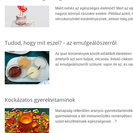
Miért nehéz az egészséges életmód? Mert az egé
nagyon könnyű rászokni ezekre. Például azért, 
vércukorszintet eredményeznek, amivel még jobb
Tudod, hogy mit eszel? - az emulgeálószerről
Az ipari körülmények között előállított ételekbe
amelyről azt sem tudjuk, micsoda. Induló cikks
az emulgeálószerről szólunk: vajon mi az, és v
Kockázatos gyerekvitaminok
Manapság rettentően aranyos gyerekvitaminokkal
gyermekének a téli immunerősítés reményében. 
szánt készítmények egészségesek…?