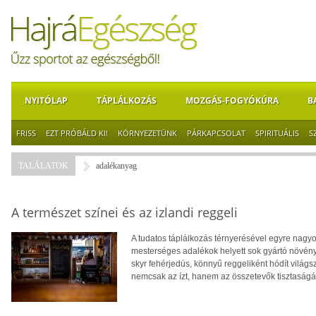
NYITÓLAP
TÁPLÁLKOZÁS
MOZGÁS-FOGYÓKÚRA
B
FRISS
EZT PRÓBÁLD KI!
KÖRNYEZETÜNK
PÁRKAPCSOLAT
SPIRITUÁLIS
S
TALÁLATOK
adalékanyag
A természet színei és az izlandi reggeli
A tudatos táplálkozás térnyerésével egyre nagy
mesterséges adalékok helyett sok gyártó növény
skyr fehérjedús, könnyű reggeliként hódít világsz
nemcsak az ízt, hanem az összetevők tisztaságát 