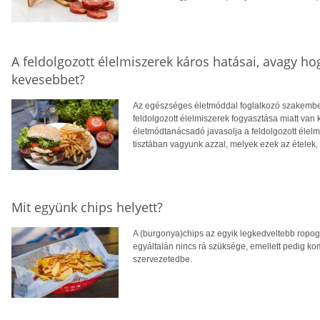
A feldolgozott élelmiszerek káros hatásai, avagy h
kevesebbet?
Az egészséges életmóddal foglalkozó szakemberek
feldolgozott élelmiszerek fogyasztása miatt van
életmódtanácsadó javasolja a feldolgozott élelm
tisztában vagyunk azzal, melyek ezek az ételek, 
Mit együnk chips helyett?
A (burgonya)chips az egyik legkedveltebb ropog
egyáltalán nincs rá szüksége, emellett pedig k
szervezetedbe.