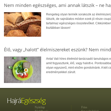
Nem minden egészséges, ami annak látszik – ne ha
Rengeteg olyan termék sorakozik az élelmiszer
látszik, de sajnálatos módon ezek jó része csup
tartalmaz egészséges összetevőket. Cikkünkben 
tisztábban lásson!
Élő, vagy „halott” élelmiszereket eszünk? Nem mind
Antal Vali híres életmód-tanácsadó tanulságos 
amit fogyasztunk, élő, vagy halott-e. Pontosabb
olyan egyszerű, mint elsőre gondolnánk. A két 
eredményekkel zárult.
Nyitólap
Friss