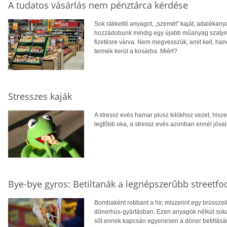
A tudatos vásárlás nem pénztárca kérdése
Sok rákkeltő anyagot, „szemét” kaját, adalékan
hozzádobunk mindig egy újabb műanyag szatyrot,
fizetésre várva. Nem megvesszük, amit kell, han
termék kerül a kosárba. Miért?
Stresszes kaják
A stressz evés hamar plusz kilókhoz vezet, hiszen
legfőbb oka, a stressz evés azonban ennél jóva
Bye-bye gyros: Betiltanák a legnépszerűbb streetfo
Bombaként robbant a hír, miszerint egy brüsszeli
dönerhús-gyártásban. Ezen anyagok nélkül sokak 
sőt ennek kapcsán egyenesen a döner betiltásáró