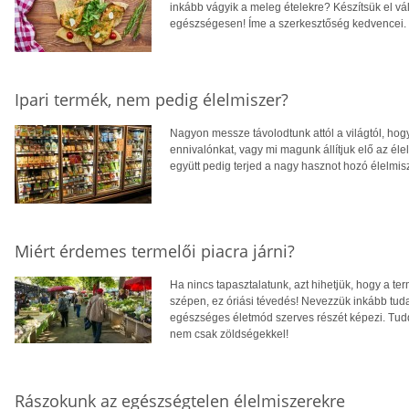
inkább vágyik a meleg ételekre? Készítsük el vá
egészségesen! Íme a szerkesztőség kedvencei.
Ipari termék, nem pedig élelmiszer?
Nagyon messze távolodtunk attól a világtól, hog
ennivalónkat, vagy mi magunk állítjuk elő az élel
együtt pedig terjed a nagy hasznot hozó élelmis
Miért érdemes termelői piacra járni?
Ha nincs tapasztalatunk, azt hihetjük, hogy a te
szépen, ez óriási tévedés! Nevezzük inkább tud
egészséges életmód szerves részét képezi. Tudd 
nem csak zöldségekkel!
Rászokunk az egészségtelen élelmiszerekre