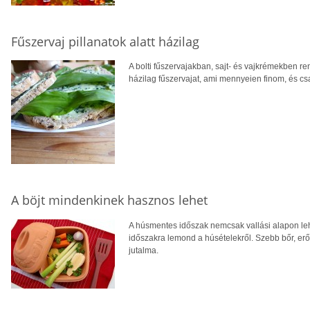
Fűszervaj pillanatok alatt házilag
A bolti fűszervajakban, sajt- és vajkrémekben r
házilag fűszervajat, ami mennyeien finom, és c
A böjt mindenkinek hasznos lehet
A húsmentes időszak nemcsak vallási alapon leh
időszakra lemond a húsételekről. Szebb bőr, er
jutalma.