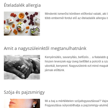
Ételadalék allergia
Mindenki ismerősi körében előfordul valaki, aki
több embernél fordul elő az ételadalék allergia i
Amit a nagyszüleinktől megtanulhatnánk
Kenyérsütés, savanyítás, befőzés… a fiatalabb 
hiszen leveszek egy üveg befőttet a polcról a s
uborkát, kenyeret. Nagyszüleink ezt mind maguk
járnak előttünk.
Szója és pajzsmirigy
Mi a baj a mértéktelen szójafogyasztással? Vaj
Fogyasztása súlyosbíthatja a pajzsmirigy-alulm