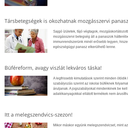
Társbetegségek is okozhatnak mozgásszervi panas
Sajgó ízületek, fájó végtagok, mozgáskorlátozot
mozgásszervi betegség áll a panaszok hátterébe
immunrendszerünk minél erősebb legyen, hisze
egészségügyi panasz elkerülhető lenne.
Büféreform, avagy viszlát lekváros táska!
A legfrissebb kimutatások szerint minden ötödik k
szabályozás szerint az iskolai büféknek folyamat
áruljanak. A jogszabályokat mindenkinek be kell 
adalékanyagokkal ellátott termékek nem árusíth
Itt a melegszendvics-szezon!
Mikor máskor együnk melegszendvicset, mint az