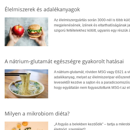
Élelmiszerek és adalékanyagok
Az élelmiszergyártás során 3000-nél is több kü
megjelenésének, ízének és eltarthatóságának ja
szigorú feltételekhez kötött, ugyanis egy részük 
A nátrium-glutamát egészségre gyakorolt hatásai
A nátrium-glutamát, röviden MSG vagy E621 a 
adalékanyag, melyet az élelmiszeripar előszerete
levesektől kezdve a sajton és a paradicsomszósz
hogy egyáltalán nem fogyasztottunk MSG-t az e
Milyen a mikrobiom diéta?
„A fogyás a belekben kezdődik” – tartja a mikrobi
életmód, szemlélet?