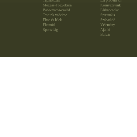
Táplálkozás
Ezt próbáld ki!
Mozgás-Fogyókúra
Környezetünk
Baba-mama-család
Párkapcsolat
Testünk védelme
Spirituális
Elme és lélek
Szabadidő
Életmód
Vélemény
Sportvilág
Ajánló
Bulvár