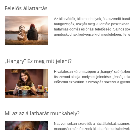
Felelős állattartás
Az állatvédők, állatmenhelyek, állatszerető bar
hangoztatják, osztják meg különféle posztokban 
hatalmas döntés és óriási felelősség. Sajnos sok
gondoskodnak kedvenceikről megfelelően. Te fel
„Hangry” Ez meg mit jelent?
Hivatalosan kérem szépen a „hangry” szó (szleng
összevont alakja, melynek jelentése: „éhség miat
előfordul ez velünk is bizony és sokszor a gyerm
Mi az az állatbarát munkahely?
Nagyon sokan szeretjük a háziállatokat, számos 
manapság már léteznek állatbarát munkahelyek is.