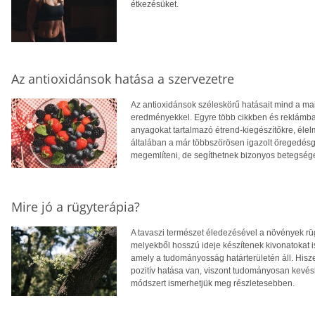
étkezésüket.
Az antioxidánsok hatása a szervezetre
Az antioxidánsok széleskörű hatásait mind a mai
eredményekkel. Egyre több cikkben és reklámban 
anyagokat tartalmazó étrend-kiegészítőkre, éle
általában a már többszörösen igazolt öregedésg
megemlíteni, de segíthetnek bizonyos betegség
Mire jó a rügyterápia?
A tavaszi természet éledezésével a növények rüg
melyekből hosszú ideje készítenek kivonatokat i
amely a tudományosság határterületén áll. His
pozitív hatása van, viszont tudományosan kevésb
módszert ismerhetjük meg részletesebben.