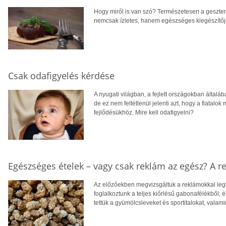
Hogy miről is van szó? Természetesen a geszte
nemcsak ízletes, hanem egészséges kiegészítője
Csak odafigyelés kérdése
A nyugati világban, a fejlett országokban általá
de ez nem feltétlenül jelenti azt, hogy a fiata
fejlődésükhöz. Mire kell odafigyelni?
Egészséges ételek – vagy csak reklám az egész? A 
Az előzőekben megvizsgáltuk a reklámokkal legi
foglalkoztunk a teljes kiőrlésű gabonafélékből, é
tettük a gyümölcsleveket és sportitalokat, valami