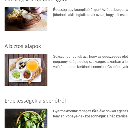
Édesség egy krumpliból? Igen! Az édesburgonyár
jöhetnek, akik foglalkoznak azzal, hogy mit eszn
A biztos alapok
Sokszor gondoljuk azt, hogy az egészséges életm
megannyi drága dolog szükséges, azonban a legfo
valójában nem kerülnek semmibe. Csupán nyolc 
Érdekességek a spenótról
Gyermekkorunk rettegett főzeléke sokkal egészs
tényleg Popeye-nek köszönhetjük a népszerűsé