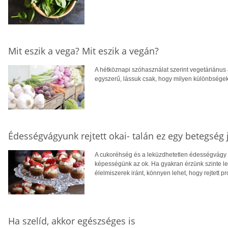
Mit eszik a vega? Mit eszik a vegán?
A hétköznapi szóhasználat szerint vegetáriánus 
egyszerű, lássuk csak, hogy milyen különbségek
Édességvágyunk rejtett okai- talán ez egy betegség 
A cukoréhség és a leküzdhetetlen édességvágy m
képességünk az ok. Ha gyakran érzünk szinte l
élelmiszerek iránt, könnyen lehet, hogy rejtett p
Ha szelíd, akkor egészséges is