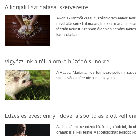
A konjak liszt hatásai szervezetre
A konjak lisztből készült „szénhidrátmentes” té
mivel alacsony kalóriatartalmuk és magas rostta
tészták helyett. Azonban érdemes néhány fontos
kapcsolatban.
Vigyázzunk a téli álomra húzódó sünökre
A Magyar Madártani és Természetvédelmi Egyesü
sünök védelmére hívta fel a figyelmet.
Edzés és evés: ennyi idővel a sportolás előtt kell e
Az étkezés és az edzés között legalább fél, de é
órának is el kell telnie. A sportolóknak legjobb k