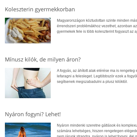
Koleszterin gyermekkorban
Magyarországon köztudottan szinte minden másod
érrendszeri problémákhoz vezethet, azonban a
gyermekek fele is több koleszterint fogyaszt az aj
Mínusz kilók, de milyen áron?
A fogyás, az áhított alak elérése ma is rengeteg
lefaragni a felesleget. Legtöbbször ezek a fog
segítsenek megszabadulni a plusz kilóktól.
Nyáron fogyni? Lehet!
Nyáron mindenki szeretne gátlások és komplexu
számára lehetséges, hiszen rengetegen elégede
nem járunk strandra, nyáron is lehet fogyni. Aki n