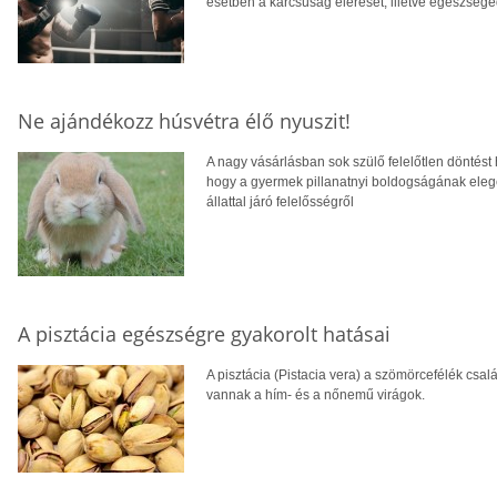
esetben a karcsúság elérését, illetve egészsége
Ne ajándékozz húsvétra élő nyuszit!
A nagy vásárlásban sok szülő felelőtlen döntést h
hogy a gyermek pillanatnyi boldogságának ele
állattal járó felelősségről
A pisztácia egészségre gyakorolt hatásai
A pisztácia (Pistacia vera) a szömörcefélék csalá
vannak a hím- és a nőnemű virágok.