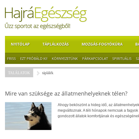
NYITÓLAP
TÁPLÁLKOZÁS
MOZGÁS-FOGYÓKÚRA
B
FRISS
EZT PRÓBÁLD KI!
KÖRNYEZETÜNK
PÁRKAPCSOLAT
SPIRITUÁLIS
S
TALÁLATOK
táplálék
Mire van szüksége az állatmenhelyeknek télen?
Ahogy beköszönt a hideg idő, az állatmenhelyek
megváltoznak. A téli hónapok nemcsak a fagyok é
gondozott állatok komfortjának és egészségének