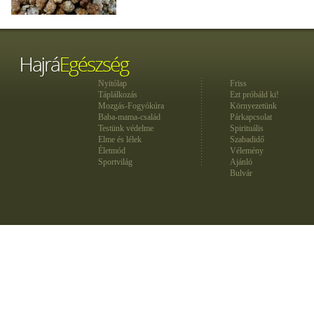
Nyitólap
Friss
Táplálkozás
Ezt próbáld ki!
Mozgás-Fogyókúra
Környezetünk
Baba-mama-család
Párkapcsolat
Testünk védelme
Spirituális
Elme és lélek
Szabadidő
Életmód
Vélemény
Sportvilág
Ajánló
Bulvár