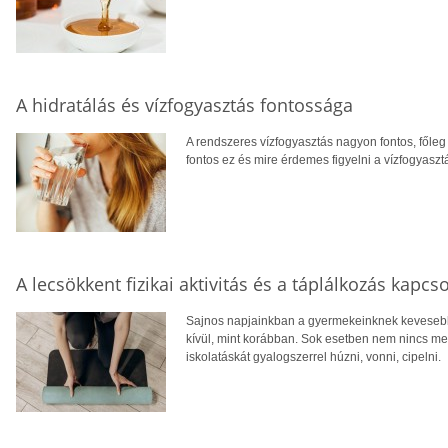
A hidratálás és vízfogyasztás fontossága
A rendszeres vízfogyasztás nagyon fontos, főleg 
fontos ez és mire érdemes figyelni a vízfogyasztá
A lecsökkent fizikai aktivitás és a táplálkozás kapcs
Sajnos napjainkban a gyermekeinknek kevesebb 
kívül, mint korábban. Sok esetben nem nincs meg
iskolatáskát gyalogszerrel húzni, vonni, cipelni.