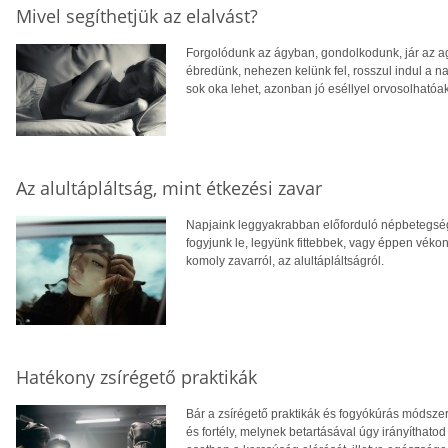
Mivel segíthetjük az elalvást?
Forgolódunk az ágyban, gondolkodunk, jár az ag
ébredünk, nehezen kelünk fel, rosszul indul a 
sok oka lehet, azonban jó eséllyel orvosolhatóak
Az alultápláltság, mint étkezési zavar
Napjaink leggyakrabban előforduló népbetegsége 
fogyjunk le, legyünk fittebbek, vagy éppen vék
komoly zavarról, az alultápláltságról.
Hatékony zsírégető praktikák
Bár a zsírégető praktikák és fogyókúrás módszer
és fortély, melynek betartásával úgy irányíthatod