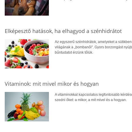
Elképesztő hatások, ha elhagyod a szénhidrátot
Az egyszerű szénhidrátok, amelyeket a sütikben
világának a „bombanői". Gyors borzongást nyújta
bűntudatot érzünk tőlük.
Vitaminok: mit mivel mikor és hogyan
A vitaminokkal kapcsolatos legfontosabb kérdése
szedni őket: a mikor, a mit mivel és a hogyan.