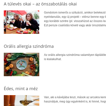
A túlevés okai – az önszabotálás okai
Gondolom ismerős a szituáció, amikor belekezd 
nyelvtanulás, egy új projekt – elérsz benne egy 
egy korábbi szintre (pl. visszahízod az összes le
Ezt persze csalódás követi vagy akár önszidalma
Orális allergia szindróma
Az orális allergia szindróma valamilyen táplálékr
is kialakulhat.
Édes, mint a méz
Van, aki a kávéjába teszi, mások az arcukra ken
használjuk, meg úgy egyénként is, ki hinné, hog