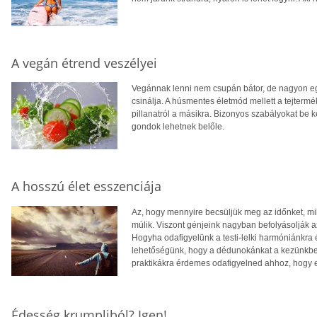
A vegán étrend veszélyei
Vegánnak lenni nem csupán bátor, de nagyon eg
csinálja. A húsmentes életmód mellett a tejterm
pillanatról a másikra. Bizonyos szabályokat be k
gondok lehetnek belőle.
A hosszú élet esszenciája
Az, hogy mennyire becsüljük meg az időnket, mil
múlik. Viszont génjeink nagyban befolyásolják a
Hogyha odafigyelünk a testi-lelki harmóniánkra 
lehetőségünk, hogy a dédunokánkat a kezünkbe
praktikákra érdemes odafigyelned ahhoz, hogy 
Édesség krumpliból? Igen!