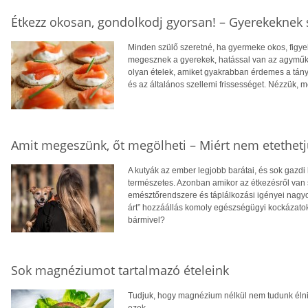
Étkezz okosan, gondolkodj gyorsan! – Gyerekeknek s
Minden szülő szeretné, ha gyermeke okos, figye
megesznek a gyerekek, hatással van az agyműk
olyan ételek, amiket gyakrabban érdemes a tányé
és az általános szellemi frissességet. Nézzük, me
Amit megeszünk, őt megölheti – Miért nem etethetj
A kutyák az ember legjobb barátai, és sok gazdi
természetes. Azonban amikor az étkezésről van 
emésztőrendszere és táplálkozási igényei nagyo
árt” hozzáállás komoly egészségügyi kockázatok
bármivel?
Sok magnéziumot tartalmazó ételeink
Tudjuk, hogy magnézium nélkül nem tudunk élni, 
ezek.