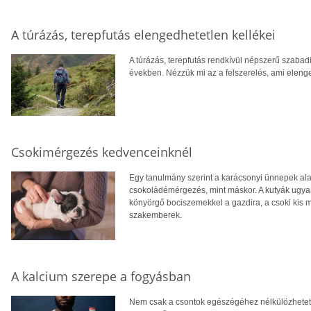
A túrázás, terepfutás elengedhetetlen kellékei
A túrázás, terepfutás rendkívül népszerű szabad
években. Nézzük mi az a felszerelés, ami eleng
Csokimérgezés kedvenceinknél
Egy tanulmány szerint a karácsonyi ünnepek ala
csokoládémérgezés, mint máskor. A kutyák ugya
könyörgő bociszemekkel a gazdira, a csoki kis 
szakemberek.
A kalcium szerepe a fogyásban
Nem csak a csontok egészégéhez nélkülözhetetl