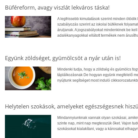
Büféreform, avagy viszlát lekváros táska!
A legfrissebb kimutatások szerint minden ötödik k
szabályozás szerint az iskolai büféknek folyamat
áruljanak. A jogszabályokat mindenkinek be kell 
adalékanyagokkal ellátott termékek nem árusíth
Együnk zöldséget, gyümölcsöt a nyár után is!
Mindenki tudja, hogy a zöldség és gyümölcs fo
táplálkozásnak De hogyan együnk megfelelő menn
nyújtunk segítséget most induló cikksorozatunkb
Helytelen szokások, amelyeket egészségesnek hisz
Mindannyiunknak vannak olyan szokásai, amikről
szinte nap, mint nap megtesszük őket. Vajon tudu
szokásokat kialakítani, vagy a károsakat elhagy