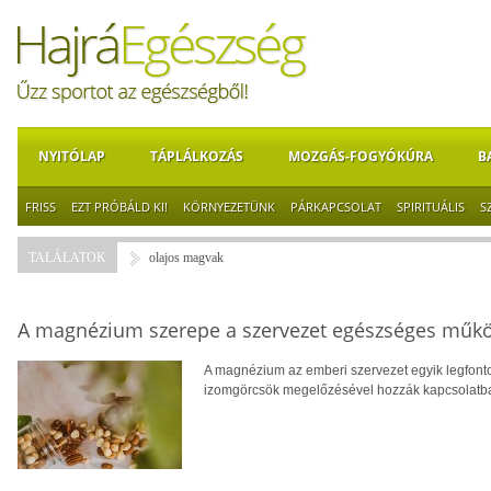
NYITÓLAP
TÁPLÁLKOZÁS
MOZGÁS-FOGYÓKÚRA
B
FRISS
EZT PRÓBÁLD KI!
KÖRNYEZETÜNK
PÁRKAPCSOLAT
SPIRITUÁLIS
S
TALÁLATOK
olajos magvak
A magnézium szerepe a szervezet egészséges műk
A magnézium az emberi szervezet egyik legfont
izomgörcsök megelőzésével hozzák kapcsolatba, v