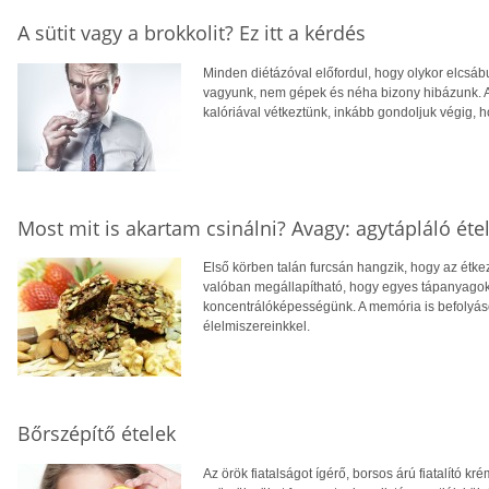
A sütit vagy a brokkolit? Ez itt a kérdés
Minden diétázóval előfordul, hogy olykor elcsáb
vagyunk, nem gépek és néha bizony hibázunk. 
kalóriával vétkeztünk, inkább gondoljuk végig, h
Most mit is akartam csinálni? Avagy: agytápláló éte
Első körben talán furcsán hangzik, hogy az étk
valóban megállapítható, hogy egyes tápanyagok 
koncentrálóképességünk. A memória is befolyáso
élelmiszereinkkel.
Bőrszépítő ételek
Az örök fiatalságot ígérő, borsos árú fiatalító k