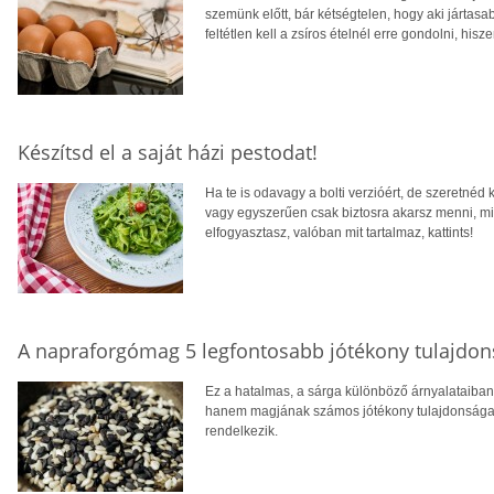
szemünk előtt, bár kétségtelen, hogy aki jártas
feltétlen kell a zsíros ételnél erre gondolni, hi
Készítsd el a saját házi pestodat!
Ha te is odavagy a bolti verzióért, de szeretnéd 
vagy egyszerűen csak biztosra akarsz menni, mil
elfogyasztasz, valóban mit tartalmaz, kattints!
A napraforgómag 5 legfontosabb jótékony tulajdo
Ez a hatalmas, a sárga különböző árnyalataib
hanem magjának számos jótékony tulajdonsága i
rendelkezik.