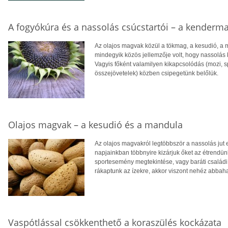
A fogyókúra és a nassolás csúcstartói – a kender
Az olajos magvak közül a tökmag, a kesudió, a m
mindegyik közös jellemzője volt, hogy nassolás 
Vagyis főként valamilyen kikapcsolódás (mozi, 
összejövetelek) közben csipegetünk belőlük.
Olajos magvak – a kesudió és a mandula
Az olajos magvakról legtöbbször a nassolás jut 
napjainkban többnyire kizárjuk őket az étrendün
sportesemény megtekintése, vagy baráti családi
rákaptunk az ízekre, akkor viszont nehéz abba
Vaspótlással csökkenthető a koraszülés kockázata