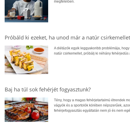
megfelelően.
Próbáld ki ezeket, ha unod már a natúr csirkemelle
A diétázók egyik leggyakoribb problémája, hogy
natúr csirkemellet, próbálj ki néhány fehérjedús a
Baj ha túl sok fehérjét fogyasztunk?
Tény, hogy a magas fehérjetartalmú étrendek m
vágyók és a sportolók körében népszerűek, azonba
fehérjefogyasztás egyáltalán nem jó és nem eg