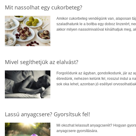
Mit nassolhat egy cukorbeteg?
Amikor cukorbeteg vendégünk van, alaposan tájé
szaladhatunk le a boltba egy doboz linzerért, n
akkor milyen nassolnivalóval kínálhatjuk meg, a
Mivel segíthetjük az elalvást?
Forgolódunk az ágyban, gondolkodunk, jár az ag
ébredünk, nehezen kelünk fel, rosszul indul a 
sok oka lehet, azonban jó eséllyel orvosolhatóak
Lassú anyagcsere? Gyorsítsuk fel!
Mi okozhat lelassult anyagcserét? Hogyan gyorsí
anyagcsere gyorsítására.