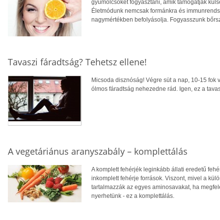
gyümölcsöket fogyasztani, amik támogatják külső
Életmódunk nemcsak formánkra és immunrendsze
nagymértékben befolyásolja. Fogyasszunk bőrszé
Tavaszi fáradtság? Tehetsz ellene!
Micsoda disznóság! Végre süt a nap, 10-15 fok v
ólmos fáradtság nehezedne rád. Igen, ez a tavasz
A vegetáriánus aranyszabály – komplettálás
A komplett fehérjék leginkább állati eredetű fehér
inkomplett fehérje források. Viszont, mivel a 
tartalmazzák az egyes aminosavakat, ha megfelel
nyerhetünk - ez a komplettálás.