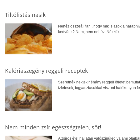
Tiltólistás nasik
Nehéz összeállítani, hogy mik is azok a harapni
kedvünk? Nem, nem nehéz. Nézzük!
Kalóriaszegény reggeli receptek
Szeretnék nektek néhány reggeli ötletet bemut
ízletesek, fogyasztásukkal viszont hatékonyan 
Nem minden zsír egészségtelen, sőt!
A zsíros étel hallatán valószínűleg valami olajb