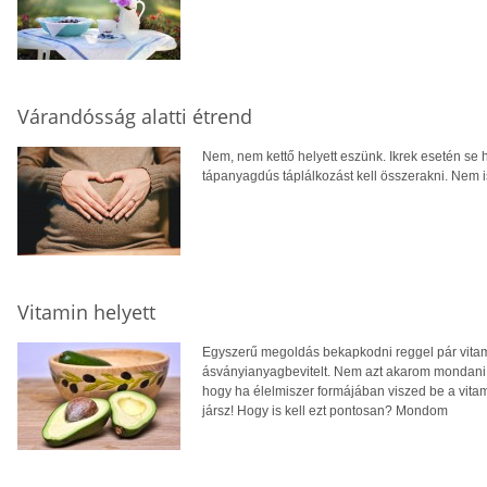
Várandósság alatti étrend
Nem, nem kettő helyett eszünk. Ikrek esetén se
tápanyagdús táplálkozást kell összerakni. Nem i
Vitamin helyett
Egyszerű megoldás bekapkodni reggel pár vitamin
ásványianyagbevitelt. Nem azt akarom mondani, 
hogy ha élelmiszer formájában viszed be a vita
jársz! Hogy is kell ezt pontosan? Mondom