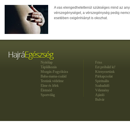
A vas elengedhetetlenül szükséges mind az any
vérszegénységet, a vérszegénység pedig nemcs
esetében oxigénhiányt is okozhat.
Nyitólap
Friss
Táplálkozás
Ezt próbáld ki!
Mozgás-Fogyókúra
Környezetünk
Baba-mama-család
Párkapcsolat
Testünk védelme
Spirituális
Elme és lélek
Szabadidő
Életmód
Vélemény
Sportvilág
Ajánló
Bulvár