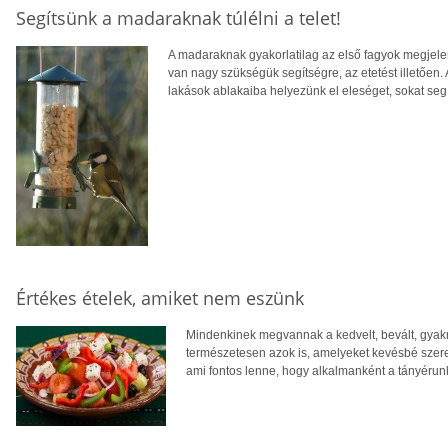
Segítsünk a madaraknak túlélni a telet!
A madaraknak gyakorlatilag az első fagyok megjele
van nagy szükségük segítségre, az etetést illetően.
lakások ablakaiba helyezünk el eleséget, sokat segí
Értékes ételek, amiket nem eszünk
Mindenkinek megvannak a kedvelt, bevált, gyakra
természetesen azok is, amelyeket kevésbé sze
ami fontos lenne, hogy alkalmanként a tányérunk