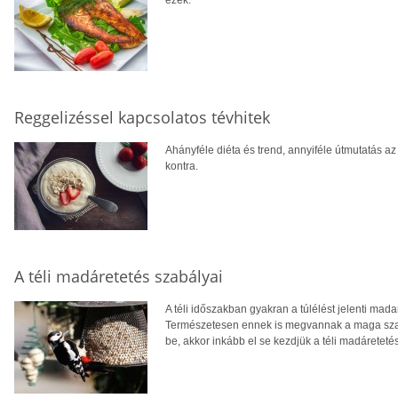
Reggelizéssel kapcsolatos tévhitek
Ahányféle diéta és trend, annyiféle útmutatás az 
kontra.
A téli madáretetés szabályai
A téli időszakban gyakran a túlélést jelenti mad
Természetesen ennek is megvannak a maga szab
be, akkor inkább el se kezdjük a téli madáretetés