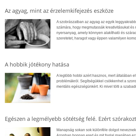
Az agyag, mint az érzelemkifejezés eszköze
A szobrászatban az agyag az egyik leggyakrabb
számára, hogy megmutassák kreativitásukat és 
nyersanyag, amely könnyen alakítható és szára
szeretetet, haragot vagy éppen valamilyen komo
A hobbik jótékony hatása
A legtöbb hobbi azért hasznos, mert általában el
problémákról. Segítségükkel csökkenhet a szoro
mentális egészségünkért. Ki mivel tölti a szaba
Egészen a legmélyebb sötétség felé. Ezért szórakozt
Manapság sokan sok különféle dolgot neveznek 
Azonban honnan ered és mit foglal magában ez a