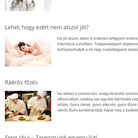
Lehet, hogy ezért nem alszol jól?
Ha jól alszol, akkor is érdemes felfigyelni ezekre
információ a jövőben. Tulajdonképpen végtelen
befolyásolhatják a mi vagy családtagjaink alvás
Ráérős főzés
Ha abban a szerencsés, avagy kevésbé szerencsé
otthonodban, esetleg van egy-két ráérősebb napo
idődet. Gyors ételek, gyors étkezés, gyors főzés 
ráérős főzés kombinációját. Adjuk meg a tisztelet
Feng shui – Teremtsünk egyensúlyt!