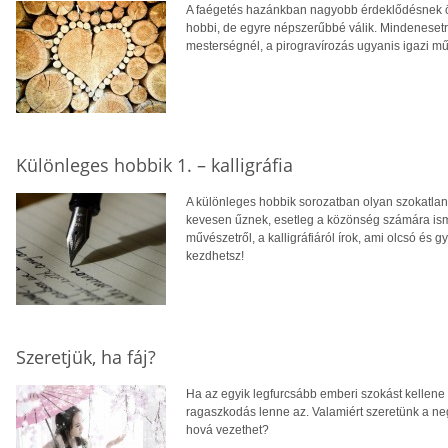
A faégetés hazánkban nagyobb érdeklődésnek 
hobbi, de egyre népszerűbbé válik. Mindenesetr
mesterségnél, a pirogravírozás ugyanis igazi mű
Különleges hobbik 1. – kalligráfia
A különleges hobbik sorozatban olyan szokatlan 
kevesen űznek, esetleg a közönség számára ism
művészetről, a kalligráfiáról írok, ami olcsó és
kezdhetsz!
Szeretjük, ha fáj?
Ha az egyik legfurcsább emberi szokást kellene
ragaszkodás lenne az. Valamiért szeretünk a ne
hová vezethet?