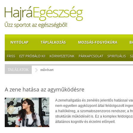
NYITÓLAP
TÁPLÁLKOZÁS
MOZGÁS-FOGYÓKÚRA
B
FRISS
EZT PRÓBÁLD KI!
KÖRNYEZETÜNK
PÁRKAPCSOLAT
SPIRITUÁLIS
S
TALÁLATOK
művészet
A zene hatása az agyműködésre
A zenehallgatás és zenélés jelentős hatással v
nem egyetlen agyközpont által feldolgozott inger
a hallókéreg, a szomatoszenzoros rendszer, a fro
struktúrák működését is. Ez a komplex feldolgo
általános kognitív és érzelmi előnyeit.