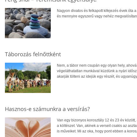
Nagyon divatos és felkapott kifejezés évek óta a 
és mennyire egyszerű vagy nehéz megvalósítan
Táborozás felnőttként
Nem, a tábor nem csupán egy olyan hely, ahová
végeláthatatlan munkával küzdünk a nyári idősz
akarják tölteni az idejük egy részét, és ugyanúg
Hasznos-e számunkra a versírás?
Van egy bizonyos korosztály 12 és 23 év között,
a költészet. Van, akinek a verseit csakis az aszta
is műveiket. Mi az oka, hogy pont ebben a koro