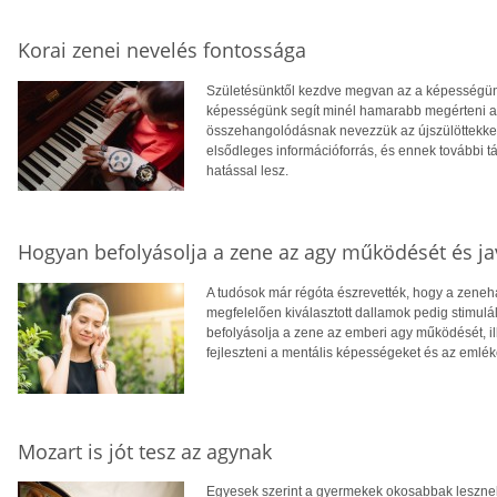
Korai zenei nevelés fontossága
Születésünktől kezdve megvan az a képességünk,
képességünk segít minél hamarabb megérteni a vi
összehangolódásnak nevezzük az újszülöttekkel
elsődleges információforrás, és ennek további t
hatással lesz.
Hogyan befolyásolja a zene az agy működését és ja
A tudósok már régóta észrevették, hogy a zeneha
megfelelően kiválasztott dallamok pedig stimulá
befolyásolja a zene az emberi agy működését, i
fejleszteni a mentális képességeket és az emlék
Mozart is jót tesz az agynak
Egyesek szerint a gyermekek okosabbak lesznek