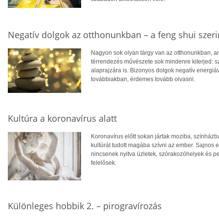
Negatív dolgok az otthonunkban – a feng shui szeri
Nagyon sok olyan tárgy van az otthonunkban, am
térrendezés művészete sok mindenre kiterjed: sz
alaprajzára is. Bizonyos dolgok negatív energiáv
továbbiakban, érdemes tovább olvasni.
Kultúra a koronavírus alatt
Koronavírus előtt sokan jártak moziba, színházb
kultúrát tudott magába szívni az ember. Sajnos 
nincsenek nyitva üzletek, szórakozóhelyek és p
felelősek.
Különleges hobbik 2. – pirogravírozás