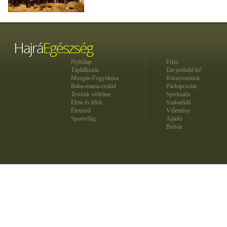
Nyitólap
Friss
Táplálkozás
Ezt próbáld ki!
Mozgás-Fogyókúra
Környezetünk
Baba-mama-család
Párkapcsolat
Testünk védelme
Spirituális
Elme és lélek
Szabadidő
Életmód
Vélemény
Sportvilág
Ajánló
Bulvár