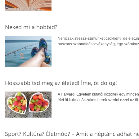
Neked mi a hobbid?
Nemcsak stressz-szintünket csökkenti, de életünk
hasznos szabadidős tevékenység, egy szórakozt
Hosszabbítsd meg az életed! Íme, öt dolog!
A Harvardi Egyetem kutatói közöltek egy mindenr
élet öt kulcsa. A szakemberek szerint ezzel az öt 
Sport? Kultúra? Életmód? – Amit a néptánc adhat n