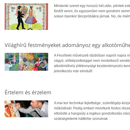
Mindenki szeret egy hosszú hét után, péntek este
fürdőt venni, és egyszerűen nem gondolni semm
sokan ilyenkor táncpróbákra járnak. No, de miért 
Világhírű festményeket adományoz egy alkotóműhe
A FessNeki művészeti stúdióban napról napra vil
vágyó, előképzettséggel nem rendelkező vendége
alkotóműhely jótékonysági kezdeményezés kerete
jelentkezés már elindult!
Értelem és érzelem
A mai kor technikai fejlettsége, számítógép-köz
működését. Pedig emberi mivoltunk fontos része
eltolódik a hangsúly a logikus gondolkodás irány
szükségleteink háttérbe szorulnak.