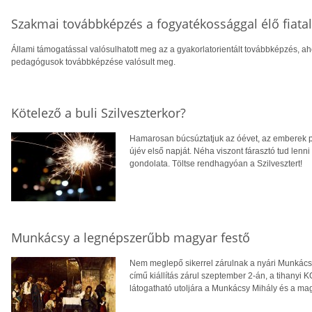
Szakmai továbbképzés a fogyatékossággal élő fiatal
Állami támogatással valósulhatott meg az a gyakorlatorientált továbbképzés, aho
pedagógusok továbbképzése valósult meg.
Kötelező a buli Szilveszterkor?
Hamarosan búcsúztatjuk az óévet, az emberek pe
újév első napját. Néha viszont fárasztó tud lenni
gondolata. Töltse rendhagyóan a Szilvesztert!
Munkácsy a legnépszerűbb magyar festő
Nem meglepő sikerrel zárulnak a nyári Munkácsy
című kiállítás zárul szeptember 2-án, a tihany
látogatható utoljára a Munkácsy Mihály és a mag