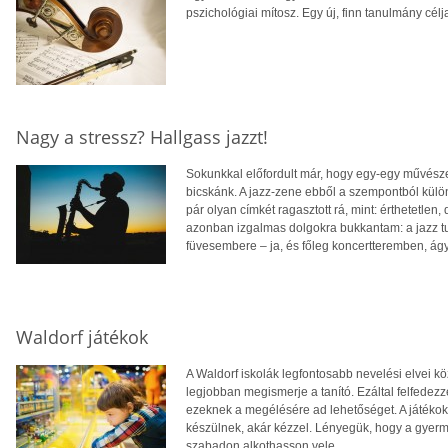
pszichológiai mítosz. Egy új, finn tanulmány célja
Nagy a stressz? Hallgass jazzt!
Sokunkkal előfordult már, hogy egy-egy művészet
bicskánk. A jazz-zene ebből a szempontból külö
pár olyan címkét ragasztott rá, mint: érthetetl
azonban izgalmas dolgokra bukkantam: a jazz tu
füvesembere – ja, és főleg koncertteremben, ág
Waldorf játékok
A Waldorf iskolák legfontosabb nevelési elvei k
legjobban megismerje a tanító. Ezáltal felfedezz
ezeknek a megélésére ad lehetőséget. A játékokr
készülnek, akár kézzel. Lényegük, hogy a gye
szabadon alkothasson vele.