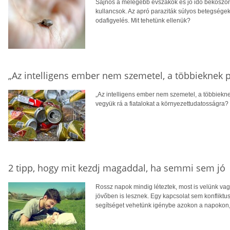
Sajnos a melegebb évszakok és jó idő beköszönt
kullancsok. Az apró paraziták súlyos betegsége
odafigyelés. Mit tehetünk ellenük?
„Az intelligens ember nem szemetel, a többieknek pe
„Az intelligens ember nem szemetel, a többiekne
vegyük rá a fiatalokat a környezettudatosságra?
2 tipp, hogy mit kezdj magaddal, ha semmi sem jó
Rossz napok mindig léteztek, most is velünk vag
jövőben is lesznek. Egy kapcsolat sem konflikt
segítséget vehetünk igénybe azokon a napokon