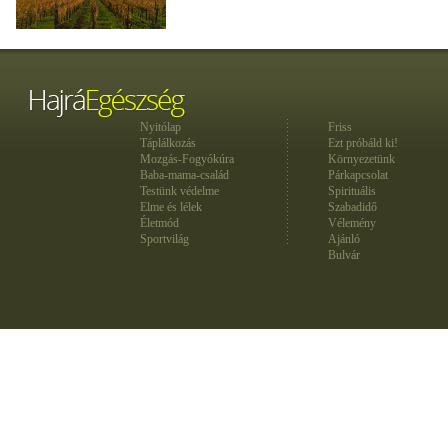
Nyitólap
Friss
Táplálkozás
Ezt próbáld ki!
Mozgás-Fogyókúra
Környezetünk
Baba-mama-család
Párkapcsolat
Testünk védelme
Spirituális
Elme és lélek
Szabadidő
Életmód
Vélemény
Sportvilág
Ajánló
Bulvár