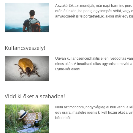
A szakértők azt mondják, már napi harminc perc 
erőnlétünkön, ha pedig egy tempós sétát, vagy 
anyagcserét is felpörgethetjük, akkor már egy 
Kullancsveszély!
Ugyan kullancsencephalitis elleni védőoltás van,
nincs oltás. A beadható oltás ugyanis nem véd a 
Lyme-kór ellen!
Vidd ki őket a szabadba!
Nem azt mondom, hogy végleg el kell venni a küt
egy órára, másfélre igenis ki kell hozni őket a vi
börtönből