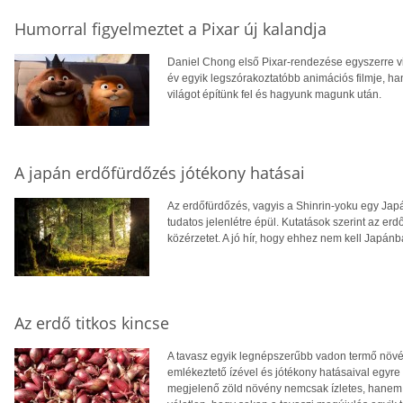
Humorral figyelmeztet a Pixar új kalandja
Daniel Chong első Pixar-rendezése egyszerre v
év egyik legszórakoztatóbb animációs filmje, ha
világot építünk fel és hagyunk magunk után.
A japán erdőfürdőzés jótékony hatásai
Az erdőfürdőzés, vagyis a Shinrin-yoku egy Ja
tudatos jelenlétre épül. Kutatások szerint az erdő
közérzetet. A jó hír, hogy ehhez nem kell Japánb
Az erdő titkos kincse
A tavasz egyik legnépszerűbb vadon termő növ
emlékeztető ízével és jótékony hatásaival egyr
megjelenő zöld növény nemcsak ízletes, hanem