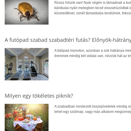
Rossz hírünk van! Nyár végén is támadnak a kul
kánikulai nyári melegben kicsit visszahúzódtak
közeledtével, ismét támadásba lendülnek, fokoz
A futópad szabad szabadtéri futás? Előnyök-hátrán
A futópad monoton, azonban a sok hátránya melle
éremnek mindig két oldala van, nézzük hát az ér
Milyen egy tökéletes piknik?
A szabadban rendezett összejövetelek mindig sik
lehet egy szülinap, vagy más alkalom megünneplé