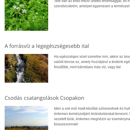
Tele van az erdő-mező ízletes finomsággal, és m
szendvicskrém, amelyet egyenesen a természet kí
A forrásvíz a legegészségesebb ital
Ha egészséges vizet szeretne inni, akkor az ásvá
valódi kincse ez, amely hozzájárul a testünk 
frissítőbb, mint bármilyen más víz, vagy ital.
Csodás csatangolások Csopakon
Idén a sok eső miatt később színesednek és hulla
érdemes természetjáró kirándulásokat tervezni.
vezetett túrái, érdemes megnézni az eseménynapt
túraszezonnak!