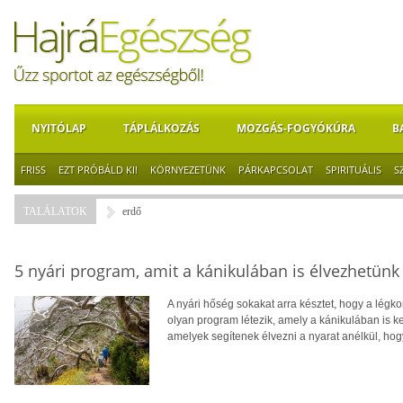
NYITÓLAP
TÁPLÁLKOZÁS
MOZGÁS-FOGYÓKÚRA
B
FRISS
EZT PRÓBÁLD KI!
KÖRNYEZETÜNK
PÁRKAPCSOLAT
SPIRITUÁLIS
S
TALÁLATOK
erdő
5 nyári program, amit a kánikulában is élvezhetünk
A nyári hőség sokakat arra késztet, hogy a lég
olyan program létezik, amely a kánikulában is ke
amelyek segítenek élvezni a nyarat anélkül, hog