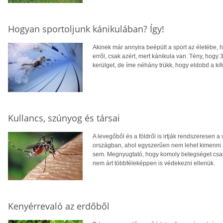
Hogyan sportoljunk kánikulában? Így!
Akinek már annyira beépült a sport az életébe, 
erről, csak azért, mert kánikula van. Tény, hogy
kerülget, de íme néhány trükk, hogy eldobd a ki
Kullancs, szúnyog és társai
A levegőből és a földről is irtják rendszeresen 
országban, ahol egyszerűen nem lehet kimenni a
sem. Megnyugtató, hogy komoly betegséget csak
nem árt többféleképpen is védekezni ellenük.
Kenyérrevaló az erdőből