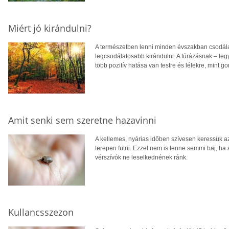
Miért jó kirándulni?
A természetben lenni minden évszakban csodálat
legcsodálatosabb kirándulni. A túrázásnak – l
több pozitív hatása van testre és lélekre, mint g
Amit senki sem szeretne hazavinni
A kellemes, nyárias időben szívesen keressük az 
terepen futni. Ezzel nem is lenne semmi baj, h
vérszívók ne leselkednének ránk.
Kullancsszezon