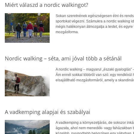
Miért válaszd a nordic walkingot?
Sokan szeretnének egészségesen élni és rendsz
sportokat végezni. Számukra a nordic walking ideá
mégis hatékonyan átmozgatja a testet, és egyre 
mozgásforma.
Nordic walking – séta, ami jóval több a sétánál
A nordic walking – magyarul „északi gyaloglás” –
Ám ennél sokkal többről van szó: egy rendkívül h
elsajátítható mozgásformáról, amely a skandináv 
A vadkemping alapjai és szabályai
A vadkemping a környezetjárás, de sokszor inká
ágazata, ahol nem menedék- vagy faházakban tö
közelibb, nyugodtabb helyszínen egy sátorban. 