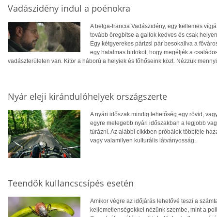
Vadászidény indul a poénokra
A belga-francia Vadászidény, egy kellemes vígjá
tovább öregbítse a gallok kedves és csak helyenké
Egy kétgyerekes párizsi pár besokallva a fővár
egy hatalmas birtokot, hogy megéljék a családos l
vadászterületen van. Kitör a háború a helyiek és főhőseink közt. Nézzük mennyire
Nyár eleji kirándulóhelyek országszerte
A nyári időszak mindig lehetőség egy rövid, va
egyre melegebb nyári időszakban a legjobb vag
túrázni. Az alábbi cikkben próbálok többféle haza
vagy valamilyen kulturális látványosság.
Teendők kullancscsípés esetén
Amikor végre az időjárás lehetővé teszi a számt
kellemetlenségekkel nézünk szembe, mint a polle