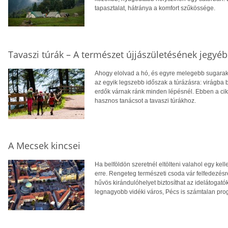
tapasztalat, hátránya a komfort szűkössége.
Tavaszi túrák – A természet újjászületésének jegyé
Ahogy elolvad a hó, és egyre melegebb sugarakka
az egyik legszebb időszak a túrázásra: virágba 
erdők várnak ránk minden lépésnél. Ebben a cik
hasznos tanácsot a tavaszi túrákhoz.
A Mecsek kincsei
Ha belföldön szeretnél eltölteni valahol egy kel
erre. Rengeteg természeti csoda vár felfedezésre
hűvös kirándulóhelyet biztosíthat az idelátogat
legnagyobb vidéki város, Pécs is számtalan progr