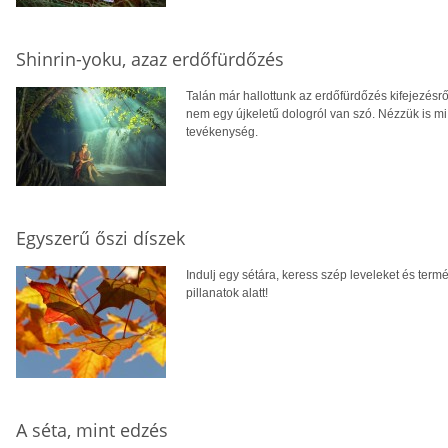
Shinrin-yoku, azaz erdőfürdőzés
Talán már hallottunk az erdőfürdőzés kifejezésrő
nem egy újkeletű dologról van szó. Nézzük is m
tevékenység.
Egyszerű őszi díszek
Indulj egy sétára, keress szép leveleket és term
pillanatok alatt!
A séta, mint edzés