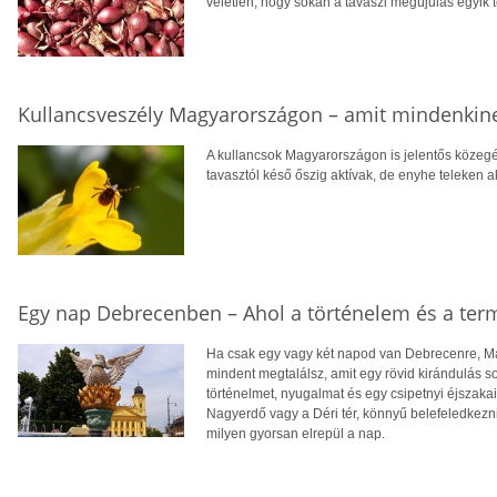
véletlen, hogy sokan a tavaszi megújulás egyik 
Kullancsveszély Magyarországon – amit mindenkine
A kullancsok Magyarországon is jelentős közeg
tavasztól késő őszig aktívak, de enyhe teleken 
Egy nap Debrecenben – Ahol a történelem és a term
Ha csak egy vagy két napod van Debrecenre, M
mindent megtalálsz, amit egy rövid kirándulás so
történelmet, nyugalmat és egy csipetnyi éjszaka
Nagyerdő vagy a Déri tér, könnyű belefeledkezn
milyen gyorsan elrepül a nap.