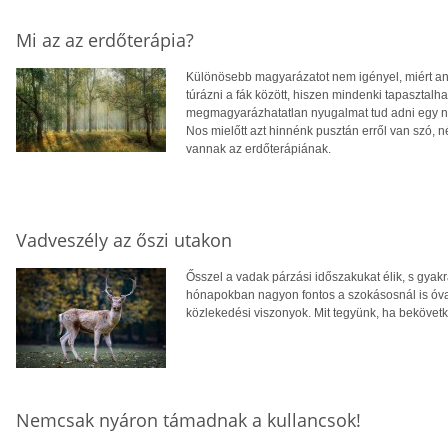
Mi az az erdőterápia?
Különösebb magyarázatot nem igényel, miért an
túrázni a fák között, hiszen mindenki tapasztalha
megmagyarázhatatlan nyugalmat tud adni egy nag
Nos mielőtt azt hinnénk pusztán erről van szó, 
vannak az erdőterápiának.
Vadveszély az őszi utakon
Ősszel a vadak párzási időszakukat élik, s gyakr
hónapokban nagyon fontos a szokásosnál is óvat
közlekedési viszonyok. Mit tegyünk, ha bekövetk
Nemcsak nyáron támadnak a kullancsok!