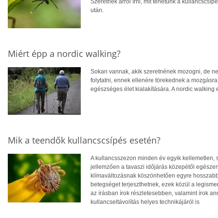
Szeretnék arról írni, mit tehetünk a kullancscsípé
után.
Miért épp a nordic walking?
Sokan vannak, akik szeretnének mozogni, de nem
folytatni, ennek ellenére törekednek a mozgásra, 
egészséges élet kialakítására. A nordic walking
Mik a teendők kullancscsípés esetén?
A kullancsszezon minden év egyik kellemetlen,
jellemzően a tavaszi időjárás közepétől egészen
klímaváltozásnak köszönhetően egyre hosszabb.
betegséget terjeszthetnek, ezek közül a legism
az írásban írok részletesebben, valamint írok an
kullancseltávolítás helyes technikájáról is