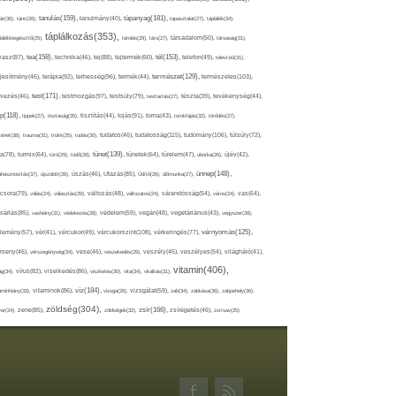
tápanyag(181),
tanulás(159),
ár(36),
tánc(26),
tanulmány(40),
tapasztalat(27),
táplálék(34),
táplálkozás(353),
lálékkiegészítő(25),
tárolás(29),
társ(27),
társadalom(50),
társaság(31),
tea(158),
tél(153),
vasz(87),
technika(46),
tej(88),
tejtermék(60),
telefon(49),
televízió(31),
terápia(92),
terhesség(96),
természet(129),
természetes(103),
ljesítmény(46),
termék(44),
test(171),
testmozgás(97),
rvezés(46),
testsúly(79),
testtartás(27),
tészta(39),
tevékenység(44),
pp(118),
tippek(27),
tisztaság(35),
tisztítás(44),
tojás(91),
torna(43),
torokfájás(32),
törődés(27),
tudatosság(115),
tudomány(106),
ténet(38),
trauma(31),
trükk(25),
tudás(30),
tudatos(46),
túlsúly(72),
tünet(139),
ra(78),
turmix(64),
túró(29),
tüdő(28),
tünetek(64),
türelem(47),
uborka(26),
újév(42),
ünnep(148),
ahasznosítás(37),
újszülött(26),
úszás(46),
Utazás(85),
Üdítő(26),
ülőmunka(27),
csora(79),
válás(24),
választás(29),
változás(48),
változatos(24),
várandósság(54),
város(24),
vas(64),
sárlás(85),
vashiány(31),
védekezés(28),
védelem(59),
vegán(48),
vegetáriánus(43),
vegyszer(28),
vércukorszint(108),
vérnyomás(125),
lemény(57),
vér(41),
vércukor(49),
vérkeringés(77),
rseny(46),
vérszegénység(34),
vese(46),
veszekedés(29),
veszély(45),
veszélyes(54),
világháló(41),
vitamin(406),
ág(34),
vírus(82),
viselkedés(86),
viszketés(30),
vita(34),
vitalitás(31),
víz(184),
aminhiány(33),
vitaminok(86),
vizsga(26),
vizsgálat(59),
zab(34),
zabkása(36),
zabpehely(36),
zöldség(304),
zsír(166),
ar(24),
zene(85),
zöldségek(32),
zsírégetés(46),
zsírsav(25)