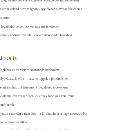
 magnézium szerepe a szervezet egészséges működésében
alatoni kaland biztonságban – így élvezd a nyarat felelősen a
ízparton
 fogathajtó versenyek varázsa ma is töretlen
ielőtt elindulsz nyaralni, ezeket ellenőrizd a lakásban
ktuális
eghízás és a szociális szorongás kapcsolata
ályaválasztás előtt – hasznos tippek a jó döntéshez
sontritkulás: mit tehetünk a megelőzés érdekében?
-vitamin nyáron is? Igen, és ennek több oka van, mint
ondolnánk
yáron sem elég a napsütés – a D-vitamin és a napkárosodott bőr
egenerálásának titkai