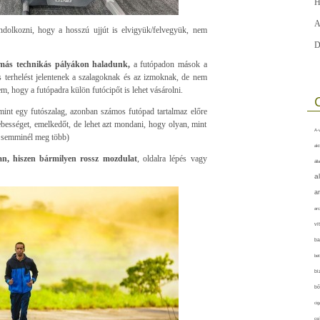
H
A
dolkozni, hogy a hosszú ujjút is elvigyük/felvegyük, nem
D
s más technikás pályákon haladunk,
a futópadon mások a
ás terhelést jelentenek a szalagoknak és az izmoknak, de nem
, hogy a futópadra külön futócipőt is lehet vásárolni.
 mint egy futószalag, azonban számos futópad tartalmaz előre
ebességet, emelkedőt, de lehet azt mondani, hogy olyan, mint
A-v
a semminél meg több)
akt
tan, hiszen bármilyen rossz mozdulat
, oldalra lépés vagy
áll
a
a
arc
vi
ba
bet
bi
bő
cig
csí