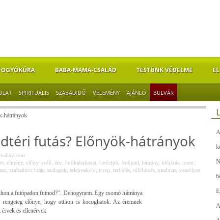
FOGYÓKÚRA
BABA-MAMA-CSALÁD
TESTÜNK VÉDELME
EL
OLAT
SPIRITUÁLIS
SZABADIDŐ
VÉLEMÉNY
AJÁNLÓ
BULVÁR
ök-hátrányok
A
dtéri futás? Előnyök-hátrányok
k
ixabay.com
N
rv
,
élmény
,
előny
,
erdő
,
érv
,
futóbabakocsi
,
futócipő
,
futópad
,
hátrány
,
időjárás
,
izom
,
zat
,
szabadtéri futás
,
szalagok
,
talajreakció
,
terep
,
terhelés
,
túlöltözés
,
unalmas
,
veszélyes
b
E
thon a futópadon futnod?”. Dehogynem. Egy csomó hátránya
g rengeteg előnye, hogy otthon is kocoghatok. Az éremnek
A
z érvek és ellenérvek.