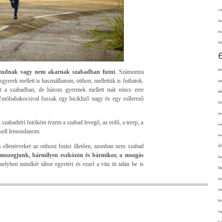
cuk
de
div
éd
él
tudnak vagy nem akarnak szabadban futni
. Számomra
yerek mellett is használhatom, otthon, mellettük is futhatok.
eg
it a szabadban, de három gyermek mellett már nincs erre
él
utóbabakocsival fussak egy bicikliző nagy és egy rollerező
él
elv
szabadtéri futóként érzem a szabad levegő, az erdő, a terep, a
erd
 kell lemondanom.
int
 ellenérveket az otthoni futást illetően, azonban nem szabad
é
 mozogjunk, bármilyen eszközön és bármikor, a mozgás
fa
elyben mindkét tábor egyetért és ezzel a vita itt talán be is
fá
fel
fel
fe
fo