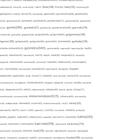
folyadék(119),
khagyma(47),
folsav(25),
folyadékbevitel(40),
folyadékfogyasztás(45),
főzés(149),
futás(132),
yadékpótlás(29),
fontos(25),
forralt bor(26),
Föld(27),
friss(44),
futóverseny(32),
ggőség(112),
fürdő(26),
fűszer(79),
fűszerek(28),
gabona(42),
gasztronómia(58),
genetika(45),
tén(32),
gluténmentes(34),
gomba(53),
gondolat(43),
gondolkodás(71),
gondoskodás(33),
gyakorlat(29),
gyerek(260),
gyermek(179),
gyerekek(117),
ász(31),
gyerekkor(32),
gyereknevelés(83),
gyógynövény(149),
ermekkor(36),
gyertya(28),
gyógyászat(36),
gyógyítás(69),
gyógymód(50),
ógyszer(165),
gyulladás(126),
gyógytea(40),
gyógyulás(85),
gyomor(62),
Gyömbér(66),
gyümölcs(340),
ulladáscsökkentő(102),
gyümölcslé(28),
hagyma(28),
hagyomány(36),
haj(85),
hangulat(112),
ápolás(36),
hajhullás(44),
hajmosás(24),
hal(70),
hála(25),
halál(39),
hányás(25),
yinger(25),
harmónia(69),
hasmenés(35),
hasznos(24),
hatás(84),
hatékony(52),
házasság(64),
i(27),
háziállat(48),
házimunka(28),
háztartás(43),
hétköznap(24),
hétvége(25),
hideg(80),
dratálás(69),
higiénia(52),
hit(26),
hízás(77),
hobbi(62),
home office(26),
hormon(79),
hormonok(25),
rmonrendszer(24),
hozzáállás(31),
hőmérséklet(44),
hőség(36),
hulladék(33),
humor(24),
hús(86),
húsvét(36),
idő(111),
ő(30),
idegrendszer(75),
időbeosztás(32),
időjárás(69),
idős(24),
illat(30),
illóolaj(77),
immunrendszer(315),
munerősítés(30),
immunerősítő(36),
influenza(45),
információ(33),
iskola(123),
er(29),
intelligencia(28),
internet(64),
inzulin(42),
inzulinrezisztencia(35),
írás(27),
olakezdés(25),
ital(75),
ivás(27),
íz(39),
izgalom(27),
izom(91),
izomzat(24),
ízület(54),
járvány(35),
kalória(193),
ték(89),
jóga(56),
Joghurt(67),
jótékony(41),
kaland(28),
kalcium(71),
kálium(50),
kapcsolat(209),
karácsony(174),
masz(30),
kamilla(41),
Kánikula(59),
káposzta(24),
kávé(125),
ácsonyfa(25),
karantén(34),
káros(53),
keksz(29),
kellemetlen(29),
kenyér(32),
képesség(28),
kezelés(166),
dés(31),
kerékpár(25),
keringés(26),
kert(52),
kertészkedés(26),
készülődés(24),
kézmosás(28),