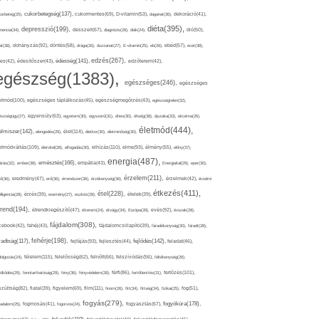
cukorbetegség(137),
orbeteg(25),
cukormentes(69),
D-vitamin(53),
daganat(36),
dekoráció(41),
diéta(395),
depresszió(199),
mencia(34),
desszert(67),
diagnózis(28),
diák(24),
dió(50),
dohányzás(92),
at(38),
döntés(58),
drága(26),
duzzanat(27),
E-vitamin(25),
eb(26),
ebéd(57),
ecet(38),
edzés(267),
édesség(141),
es(42),
édesítőszer(43),
edzőterem(42),
egészség(1383),
egészséges(246),
egészséges
etmód(100),
egészséges táplálkozás(45),
egészségmegőrzés(43),
egészségtelen(32),
észségügy(27),
egyensúly(63),
egyetem(30),
egyszerű(31),
éhes(30),
éhség(38),
éjszaka(33),
ekcéma(26),
életmód(444),
elmiszer(142),
élet(114),
elengedés(29),
életkor(30),
életminőség(30),
etmódváltás(109),
elhízás(110),
elme(93),
életvitel(28),
elfogadás(30),
élmény(55),
előny(37),
energia(487),
emésztés(166),
árás(32),
ember(38),
empátia(43),
Energiaital(29),
eper(30),
érzelem(211),
ő(36),
eredmény(47),
erő(36),
érrendszer(36),
érzékenység(36),
érzelmek(42),
érzelmi
étkezés(411),
étel(228),
elligencia(28),
érzés(39),
esemény(27),
eszköz(28),
ételek(39),
trend(194),
evés(92),
étrendkiegészítő(47),
étterem(24),
étvágy(34),
Európa(28),
évszak(28),
fájdalom(308),
cebook(42),
fahéj(43),
fájdalomcsillapító(39),
fáradékonyság(30),
fáradt(28),
fehérje(198),
radtság(117),
fejfájás(93),
fejlődés(142),
fejlesztés(44),
feladat(46),
félelem(115),
dolgozás(24),
felelősség(62),
felnőtt(66),
felszívódás(56),
féltékenység(26),
fertőzés(101),
töltődés(29),
fenntarthatóság(29),
fény(36),
fényvédelem(28),
férfi(86),
fertőtlenítés(31),
film(111),
szültség(82),
fiatal(39),
figyelem(69),
finom(26),
fitt(34),
fittség(34),
fizikai(25),
fog(51),
fogyás(279),
fogyókúra(178),
gadalom(25),
fogmosás(41),
fogorvos(24),
fogyasztás(67),