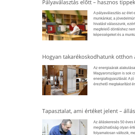
Pályaválasztás előtt – hasznos tippe
A pályaválasztás az élet
munkánkat, a jövedelmün
hivatást válasszunk, ezé
megfelelő döntéshez nem
képességeket és a munkae
Hogyan takarékoskodhatunk otthon a
Az energiaárak alakulása
Magyarországon is sok cs
energiafogyasztását. A jó 
érezhető megtakarítást ér
Tapasztalat, ami értéket jelent – állá
Az álláskeresés 50 éves ko
megbízhatóság olyan érté
folyamatosan változik, me