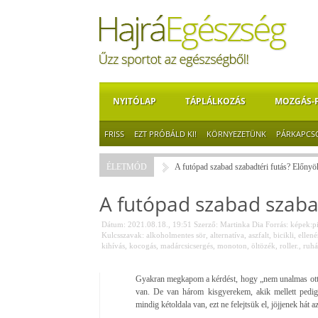
NYITÓLAP
TÁPLÁLKOZÁS
MOZGÁS-
FRISS
EZT PRÓBÁLD KI!
KÖRNYEZETÜNK
PÁRKAPCS
ÉLETMÓD
A futópad szabad szabadtéri futás? Előny
A futópad szabad szaba
Dátum: 2021.08.18., 19:51
Szerző:
Martinka Dia
Forrás:
képek:p
Kulcsszavak:
alkoholmentes sör
,
alternatíva
,
aszfalt
,
bicikli
,
ellené
kihívás
,
kocogás
,
madárcsicsergés
,
monoton
,
öltözék
,
roller.
,
ruhá
Gyakran megkapom a kérdést, hogy „nem unalmas ot
van. De van három kisgyerekem, akik mellett pedi
mindig kétoldala van, ezt ne felejtsük el, jöjjenek hát a