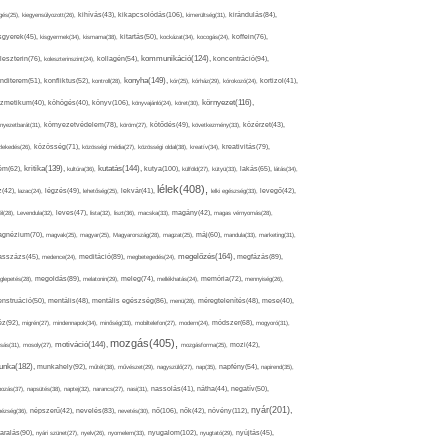
kikapcsolódás(106),
gés(25),
kiegyensúlyozott(26),
kihívás(43),
kimerültség(31),
kirándulás(84),
sgyerek(45),
kisgyermek(34),
kismama(38),
kitartás(50),
kockázat(34),
kocogás(24),
koffein(76),
kommunikáció(124),
koncentráció(94),
leszterin(76),
koleszterinszint(24),
kollagén(54),
konyha(149),
nditerem(51),
konfliktus(52),
kontroll(28),
kór(25),
kórház(29),
kórokozó(24),
kortizol(41),
könyv(106),
környezet(116),
zmetikum(40),
köhögés(40),
könyvajánló(24),
köret(30),
nyezetbarát(31),
környezetvédelem(78),
köröm(27),
kötődés(49),
következmény(33),
közérzet(43),
lekedés(26),
közösség(71),
közösségi média(27),
közösségi oldal(38),
kreatív(34),
kreativitás(79),
kritika(139),
kutatás(144),
kutya(100),
ém(62),
kultúra(36),
külföld(27),
kütyü(33),
lakás(65),
látás(34),
lélek(408),
z(42),
lazac(24),
légzés(49),
lehetőség(25),
lekvár(41),
lelki egészség(33),
levegő(42),
él(28),
Levendula(32),
leves(47),
lista(32),
liszt(36),
macska(33),
magány(42),
magas vérnyomás(28),
gnézium(70),
magvak(25),
magyar(25),
Magyarország(28),
magzat(25),
máj(60),
mandula(33),
marketing(31),
megelőzés(164),
sszázs(45),
medence(24),
meditáció(89),
megbetegedés(24),
megfázás(89),
glepetés(28),
megoldás(89),
melatonin(29),
meleg(74),
mellékhatás(24),
memória(72),
mennyiség(26),
nstruáció(50),
mentális(48),
mentális egészség(86),
menü(28),
méregtelenítés(48),
mese(40),
z(92),
migrén(27),
mindennapok(34),
minőség(33),
mobiltelefon(27),
modern(24),
módszer(68),
mogyoró(31),
mozgás(405),
motiváció(144),
sás(31),
mosoly(27),
mozgásforma(25),
mozi(42),
nka(182),
munkahely(92),
műtét(38),
művészet(29),
nagyszülő(27),
nap(35),
napfény(54),
napirend(35),
pozás(37),
napsütés(38),
naptej(32),
narancs(27),
nasi(31),
nassolás(41),
nátha(44),
negatív(50),
nyár(201),
nő(106),
növény(112),
hézség(36),
népszerű(42),
nevelés(83),
nevetés(30),
nők(42),
nyugalom(102),
aralás(90),
nyári szünet(27),
nyelv(26),
nyomelem(33),
nyugtató(29),
nyújtás(45),