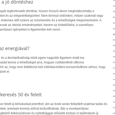
k a jó döntéshez
fo
fol
 egyik legfontosabb döntése, hiszen hosszú távon meghatározhatja a
fü
ket és az elégedettségünket. Nem könnyű eldönteni, milyen szakmát vagy
glu
rt érdemes időt szánni az önismeretre és a lehetőségek megismerésére. A
gy
csak az iskolai eredményeket, hanem az érdeklődést, a személyes
gy
rőpiaci igényeket is figyelembe kell venni.
gy
gy
haj
z energiával?
hán
ház
 és a fenntarthatóság iránti egyre nagyobb figyelem miatt ma
alád keresi a lehetőséget arra, hogyan csökkentheti otthona
hi
hír az, hogy nem feltétlenül kell milliókat költeni korszerűsítésre ahhoz, hogy
ho
jünk el.
hűt
im
ing
isk
skeresés 50 év felett
já
ka
r felett új kihívásokat jelenthet, ám az évek során felépített szakmai tudás és
kar
kek, amelyek komoly előnyt biztosíthatnak. Bár a munkaerőpiac
gfelelő felkészüléssel és nyitottsággal idősebb korban is találhatunk új
kér