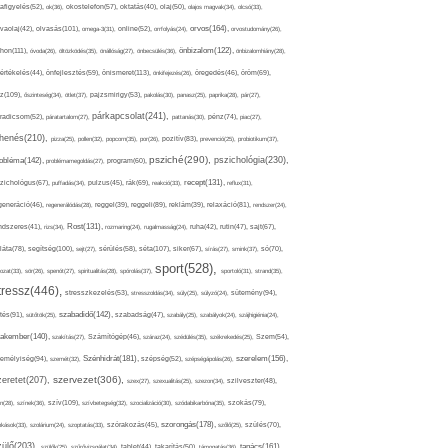
afigyelés(52),
ok(36),
okostelefon(57),
oktatás(40),
olaj(50),
olajos magvak(34),
olcsó(33),
olvasás(101),
orvos(164),
ívaolaj(42),
omega-3(31),
online(52),
orrfolyás(24),
orvostudomány(26),
thon(111),
önbizalom(122),
óvoda(26),
öltözködés(35),
önállóság(27),
önbecsülés(36),
önbizalomhiány(28),
önismeret(113),
értékelés(44),
önfejlesztés(59),
önkifejezés(26),
öregedés(46),
öröm(69),
z(109),
őszinteség(34),
ötlet(37),
pajzsmirigy(53),
pakolás(30),
panasz(25),
paprika(28),
pár(27),
párkapcsolat(241),
radicsom(52),
páratartalom(27),
pattanás(30),
pénz(74),
piac(27),
ihenés(210),
pizza(25),
pollen(32),
popcorn(35),
por(26),
pozitív(83),
prevenció(25),
probiotikum(37),
psziché(290),
pszichológia(230),
obléma(142),
problémamegoldás(27),
program(60),
recept(131),
zichológus(67),
puffadás(34),
pulzus(45),
rák(69),
reakció(33),
reflux(31),
generáció(46),
regenerálódás(28),
reggel(39),
reggeli(89),
reklám(39),
relaxáció(81),
rendszer(24),
Rost(131),
ndszeres(41),
rizs(34),
rozmaring(24),
rugalmasság(24),
ruha(42),
rutin(47),
sajt(67),
segítség(100),
séta(107),
láta(78),
sejt(27),
sérülés(58),
siker(67),
sírás(27),
smink(37),
só(70),
sport(528),
ozat(33),
sör(26),
spenót(27),
spiritualitás(28),
spórolás(37),
sportoló(31),
strand(35),
tressz(446),
sütemény(94),
stresszkezelés(53),
stresszoldás(34),
súly(25),
súlyzó(24),
szabadidő(142),
tés(91),
sütőtök(25),
szabadság(47),
szabály(25),
szabályok(24),
szájhigiénia(24),
akember(140),
szakítás(27),
Számítógép(46),
száraz(24),
szédülés(35),
székrekedés(25),
Szem(54),
Szénhidrát(181),
emélyiség(94),
szerelem(156),
szemét(32),
szépség(52),
szépségápolás(26),
szervezet(306),
zeretet(207),
szex(27),
szexualitás(25),
szezon(34),
szilveszter(48),
szív(109),
n(28),
színek(36),
szívbetegség(32),
szocializáció(30),
szódabikarbóna(35),
szokás(79),
szorongás(178),
okások(33),
szolárium(24),
szoptatás(33),
szórakozás(45),
szőlő(25),
szülés(70),
zülő(203),
tanács(161),
szülők(25),
szűrővizsgálat(34),
tablet(44),
takarítás(50),
támogatás(36),