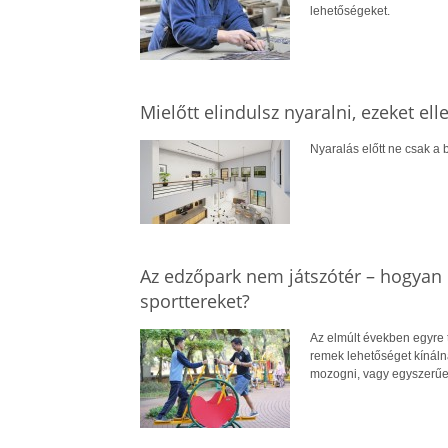
lehetőségeket.
Mielőtt elindulsz nyaralni, ezeket el
Nyaralás előtt ne csak a b
Az edzőpark nem játszótér – hogyan 
sporttereket?
Az elmúlt években egyre 
remek lehetőséget kínál
mozogni, vagy egyszerűe