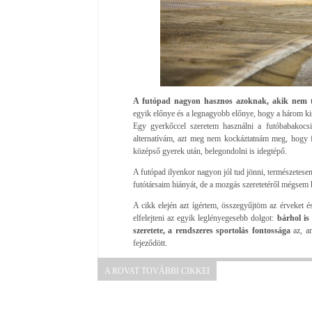
A futópad nagyon hasznos azoknak, akik nem 
egyik előnye és a legnagyobb előnye, hogy a három kisg
Egy gyerkőccel szeretem használni a futóbabakocs
alternatívám, azt meg nem kockáztatnám meg, hogy f
középső gyerek után, belegondolni is idegtépő.
A futópad ilyenkor nagyon jól tud jönni, természetesen 
futótársaim hiányát, de a mozgás szeretetéről mégsem
A cikk elején azt ígértem, összegyűjtöm az érveket és
elfelejteni az egyik leglényegesebb dolgot:
bárhol is
szeretete, a rendszeres sportolás fontossága
az, am
fejeződött.
A ROVAT TOVÁBBI CIKKEI