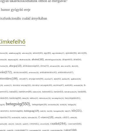
ogyan takarékoskodhatunk otthon az energiával?
 humor gyógyító ereje
iszfunkcionális család árnyékában
Címkefelhő
ajándék(95),
itamin(36),
adalékanyag(28),
adomány(26),
advent(40),
agy(80),
agyműködés(27),
akció(39),
alkohol(182),
ivitás(30),
alapanyag(30),
alkalmazás(28),
alkoholfogyasztás(36),
állapot(43),
állat(54),
allergia(122),
attartás(33),
állóképesség(42),
Alma(72),
almaecet(26),
aloe vera(33),
álom(34),
lvás(272),
alvászavar(66),
aminosav(33),
antibakteriális(42),
antibiotikum(47),
ntioxidáns(198),
anyagcsere(99),
anya(67),
anyuka(27),
apa(42),
ápolás(29),
applikáció(26),
ásványi anyag(111),
(29),
arcbőr(27),
ásványi anyagok(40),
asztma(47),
autó(46),
avokádó(36),
B-
tamin(41),
baba(82),
baktérium(89),
balaton(34),
baleset(51),
banán(53),
bántalmazás(24),
barát(48),
rátok(50),
barátság(58),
béke(29),
bélflóra(37),
bélrendszer(33),
bemelegítés(24),
beszélgetés(61),
betegség(550),
eg(34),
betegségek(39),
bevásárlás(28),
bicikli(25),
biológia(25),
bőr(221),
boldogság(125),
zalom(41),
biztonság(66),
bolt(31),
bor(36),
borogatás(28),
böjt(27),
C-vitamin(120),
rápolás(70),
brokkoli(29),
buli(24),
bűntudat(32),
cékla(28),
cél(57),
célok(30),
család(284),
aretta(38),
cikk(24),
Cink(24),
cipő(37),
citrom(61),
citromfű(26),
csecsemő(45),
cukor(194),
pés(26),
csoki(35),
csokoládé(71),
csomagolás(24),
csont(33),
csontritkulás(36),