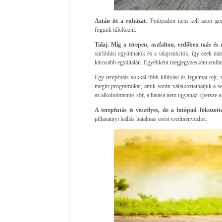
Aztán itt a ruházat
. Futópadon nem kell azon gon
fogunk túlöltözni.
Talaj. Míg a terepen, aszfalton, erdőben más é
súrlódási együtthatók és a talajreakciók, így ezek m
károsabb egyáltalán. Egyébként megjegyzésként említem
Egy terepfutás sokkal több kihívást és izgalmat rejt,
megírt programokat, amik során váltakoztathatjuk a s
az alkoholmentes sör, a hatása nem ugyanaz. (persze 
A terepfutás is veszélyes, de a futópad fokozot
pillanatnyi leállás hatalmas esést eredményezhet.