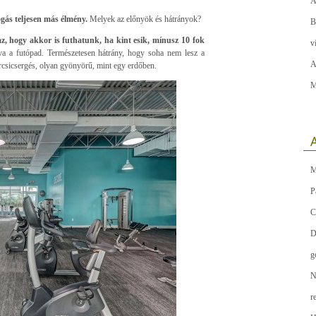
A
gás teljesen más élmény.
Melyek az előnyök és hátrányok?
B
, hogy akkor is futhatunk, ha kint esik, mínusz 10 fok
v
íva a futópad. Természetesen hátrány, hogy soha nem lesz a
A
rcsicsergés, olyan gyönyörű, mint egy erdőben.
M
A
M
P
C
D
g
N
r