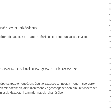
kié
ki
ko
ko
ko
lenőrizd a lakásban
kör
őröndöt pakoljuk be, hanem készítsük fel otthonunkat is a távollétre.
köz
kr
lá
lev
ma
ma
használjuk biztonságosan a közösségi
me
me
mé
több szabadtéri edzőpark épült országszerte. Ezek a modern sportterek
mo
nak mindazoknak, akik szeretnének egészségesebben élni, rendszeresen
mu
n csak kiszakadni a mindennapok rohanásából.
na
ne
ny