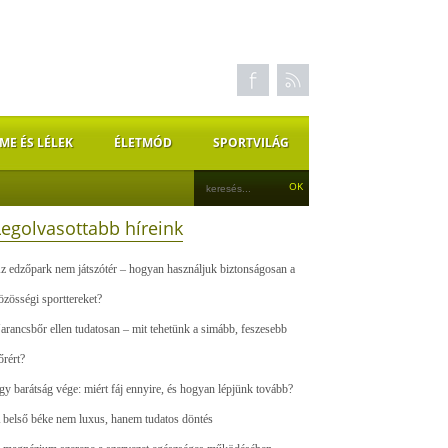
ME ÉS LÉLEK
ÉLETMÓD
SPORTVILÁG
Legolvasottabb híreink
z edzőpark nem játszótér – hogyan használjuk biztonságosan a
özösségi sporttereket?
arancsbőr ellen tudatosan – mit tehetünk a simább, feszesebb
őrért?
gy barátság vége: miért fáj ennyire, és hogyan lépjünk tovább?
 belső béke nem luxus, hanem tudatos döntés