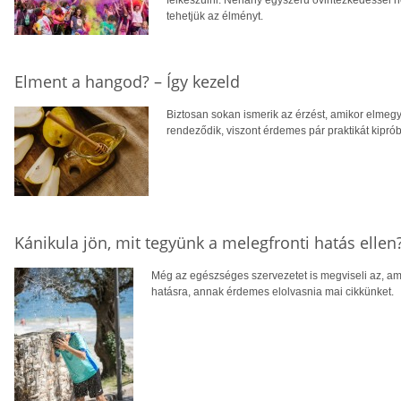
felkészülni. Néhány egyszerű óvintézkedéssel
tehetjük az élményt.
Elment a hangod? – Így kezeld
Biztosan sokan ismerik az érzést, amikor elmegy 
rendeződik, viszont érdemes pár praktikát kiprób
Kánikula jön, mit tegyünk a melegfronti hatás ellen
Még az egészséges szervezetet is megviseli az, am
hatásra, annak érdemes elolvasnia mai cikkünket.