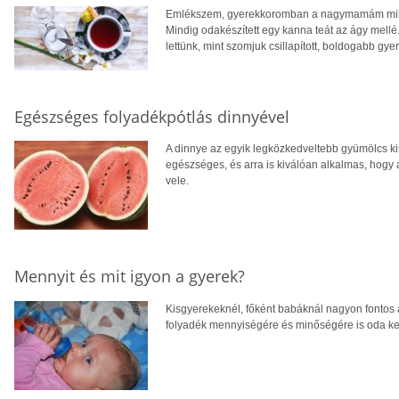
Emlékszem, gyerekkoromban a nagymamám milyen
Mindig odakészített egy kanna teát az ágy mellé.
lettünk, mint szomjuk csillapított, boldogabb gye
Egészséges folyadékpótlás dinnyével
A dinnye az egyik legközkedveltebb gyümölcs k
egészséges, és arra is kiválóan alkalmas, hogy
vele.
Mennyit és mit igyon a gyerek?
Kisgyerekeknél, főként babáknál nagyon fontos a
folyadék mennyiségére és minőségére is oda kel