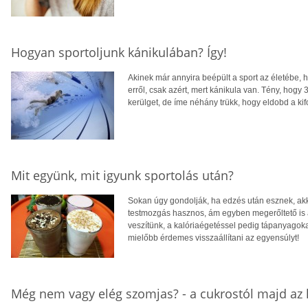
Hogyan sportoljunk kánikulában? Így!
Akinek már annyira beépült a sport az életébe, 
erről, csak azért, mert kánikula van. Tény, hogy
kerülget, de íme néhány trükk, hogy eldobd a ki
Mit együnk, mit igyunk sportolás után?
Sokan úgy gondolják, ha edzés után esznek, akk
testmozgás hasznos, ám egyben megerőltető is 
veszítünk, a kalóriaégetéssel pedig tápanyagoka
mielőbb érdemes visszaállítani az egyensúlyt!
Még nem vagy elég szomjas? - a cukrostól majd az 