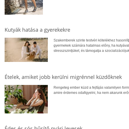
Kutyák hatása a gyerekekre
Szakemberek szinte testvéri kötelékhez hasonlí
gyermekek számára hatalmas előny, ha kutyával 
stresszszintjüket, és támogatja a szocializációjuk
Ételek, amiket jobb kerülni migrénnel küzdőknek
Rengeteg ember küzd a fejfájás valamilyen form
amire érdemes odafigyelni, ha nem akarunk erőse
Édes és sós hűsítő nyári levesek