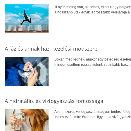
Itt nyár, meleg van, aki teheti, elindul egy nag
a hosszabb utak egyik legrosszabb velejárója a
A láz és annak házi kezelési módszerei
Sokan megijednek, amikor egy betegség esetén 
minden esetben rosszat jelent, sőt inkább haszn
A hidratálás és vízfogyasztás fontossága
A rendszeres vízfogyasztás nagyon fontos, főleg 
fontos ez és mire érdemes figyelni a vízfogyasztá