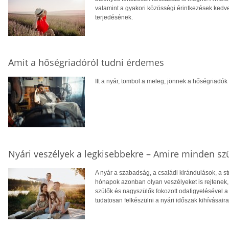
valamint a gyakori közösségi érintkezések ked
terjedésének.
Amit a hőségriadóról tudni érdemes
Itt a nyár, tombol a meleg, jönnek a hőségriadók
Nyári veszélyek a legkisebbekre – Amire minden szü
A nyár a szabadság, a családi kirándulások, a st
hónapok azonban olyan veszélyeket is rejtenek,
szülők és nagyszülők fokozott odafigyelésével 
tudatosan felkészülni a nyári időszak kihívásaira