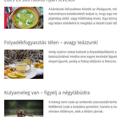
A kánikulai időszakban kisebb az étvágyunk, mi
tudományos kutatásokból tudjuk is, hogy egy mel
jéghideg üdítő, vagy hűtőhideg leves. Egy könn
egy teljes ebédként is megállja a helyét nyári i
Folyadékfogyasztás télen – avagy teázzunk!
Amíg nyáron sokat hallunk a folyadékpótlásról a
beköszöntével mintha erre egyre kevésbé figyel
eleget igyunk, pedig a hideg időjárás is fokozza
Kutyameleg van – figyelj a négylábúdra
A meleg nem csak az emberek szervezetét terhel
feltétlenül csak a kutyákra gondolni, hanem a m
minden élőlényre, akik a földön járnak.