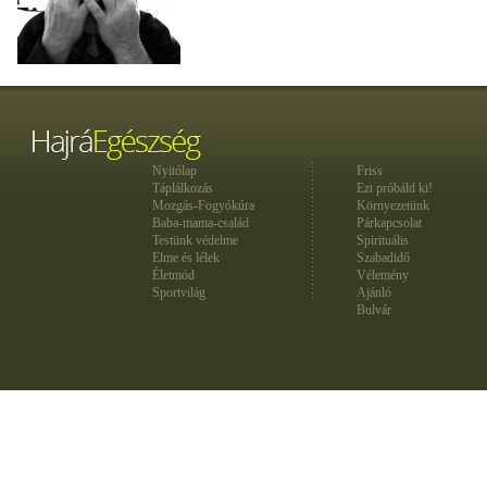
Nyitólap
Friss
Táplálkozás
Ezt próbáld ki!
Mozgás-Fogyókúra
Környezetünk
Baba-mama-család
Párkapcsolat
Testünk védelme
Spirituális
Elme és lélek
Szabadidő
Életmód
Vélemény
Sportvilág
Ajánló
Bulvár