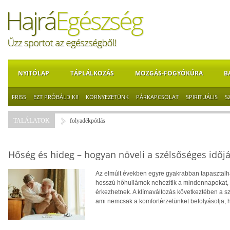
NYITÓLAP
TÁPLÁLKOZÁS
MOZGÁS-FOGYÓKÚRA
B
FRISS
EZT PRÓBÁLD KI!
KÖRNYEZETÜNK
PÁRKAPCSOLAT
SPIRITUÁLIS
S
TALÁLATOK
folyadékpótlás
Hőség és hideg – hogyan növeli a szélsőséges időjá
Az elmúlt években egyre gyakrabban tapasztalhat
hosszú hőhullámok nehezítik a mindennapokat, té
érkezhetnek. A klímaváltozás következtében a 
ami nemcsak a komfortérzetünket befolyásolja, 