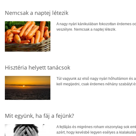
Nemcsak a naptej létezik
A nagy nyári kánikulában fokozottan érdemes oda
veszélyre. Nemcsak a naptej létezik.
Hisztéria helyett tanácsok
Túl vagyunk az első nagy nyári hőhullámon és a
kell megijedni, csak érdemes néhány szabályt és 
Mit együnk, ha fáj a fejünk?
A fejfájás és migrénes roham viszonylag sok emb
azért, hogy kevésbé legyen esélyes a kialakulás