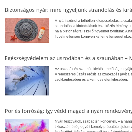
Biztonságos nyár: mire figyeljünk strandolás és ki
A nyári szünet a felhőtlen kikapcsolódás, a csa
strandolás, a kirándulások és a közös élménye
ha a biztonságra is kellő figyelmet fordítunk. A
figyelmetlenség könnyen kellemetlenséget okoz
Egészségvédelem az uszodában és a szaunában – M
Az uszodák és szaunák kiváló lehetőséget nyúj
A rendszeres úszás erősíti az izmokat és javítja
csökkentésében és a keringés élénkítésében.
Por és forróság: így védd magad a nyári rendezvén
Nyári fesztiválok, szabadtéri koncertek, – a hangu
tikkasztó hőség együtt komoly próbatételt jelen