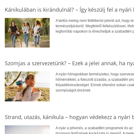
Kánikulában is kirándulnál? – Így készülj fel a nyári
A tartós meleg nem feltétlenül jelenti azt, hogy
természetjárásról. Megfelelő felkészüléssel, ill
legforróbb napokon is élvezhetjük a szabadtéri
Szomjas a szervezetünk? – Ezek a jelei annak, ha ny
A nyári hónapokban természetes, hogy szerveze
hőmérséklet, a fokozott izzadás, a szabadtéri p
folyadékveszteséget. Ennek ellenére sokan csak
szomjúságot éreznek.
Strand, utazás, kánikula – hogyan védekezz a nyári 
A nyár a pihenés, a szabadtéri programok és a
bizonyos fertőzések kockázata is megnő. A mele