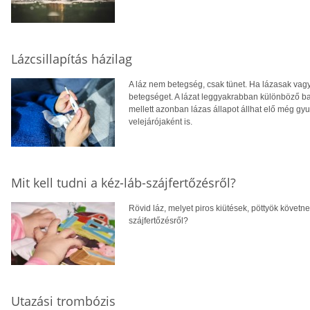
Lázcsillapítás házilag
A láz nem betegség, csak tünet. Ha lázasak vag
betegséget. A lázat leggyakrabban különböző bak
mellett azonban lázas állapot állhat elő még g
velejárójaként is.
Mit kell tudni a kéz-láb-szájfertőzésről?
Rövid láz, melyet piros kiütések, pöttyök követnek
szájfertőzésről?
Utazási trombózis