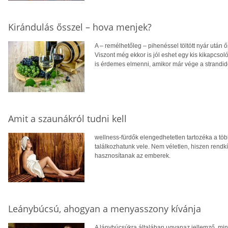
Kirándulás ősszel – hova menjek?
A – remélhetőleg – pihenéssel töltött nyár után 
Viszont még ekkor is jól eshet egy kis kikapcsol
is érdemes elmenni, amikor már vége a strandi
Amit a szaunákról tudni kell
wellness-fürdők elengedhetetlen tartozéka a tö
találkozhatunk vele. Nem véletlen, hiszen rendk
hasznosítanak az emberek.
Leánybúcsú, ahogyan a menyasszony kívánja
A lánybúcsúkra általában ugyanaz jellemző, mi