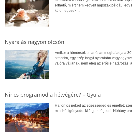
Az emberek többsége nem szereti a hétköznap r
érthető, miért nem kedvelt napszak például egy 
különlegesek…
Nyaralás nagyon olcsón
Amikor a hőmérséklet tartósan meghaladja a 30°
strandra, egy szép hegyi nyaralóba vagy egy sz
valóra váljanak, nem elég az erős elhatározás, a
Nincs programod a hétvégére? – Gyula
Ha fontos neked az egészséged és emellett szere
mindkét igényedet ki fogja elégíteni. Néhány pro