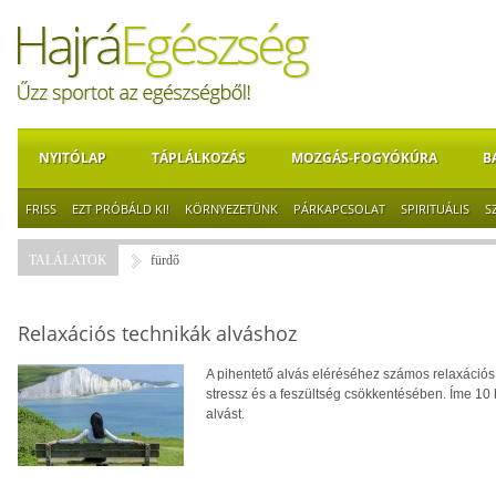
NYITÓLAP
TÁPLÁLKOZÁS
MOZGÁS-FOGYÓKÚRA
B
FRISS
EZT PRÓBÁLD KI!
KÖRNYEZETÜNK
PÁRKAPCSOLAT
SPIRITUÁLIS
S
TALÁLATOK
fürdő
Relaxációs technikák alváshoz
A pihentető alvás eléréséhez számos relaxációs
stressz és a feszültség csökkentésében. Íme 10
alvást.