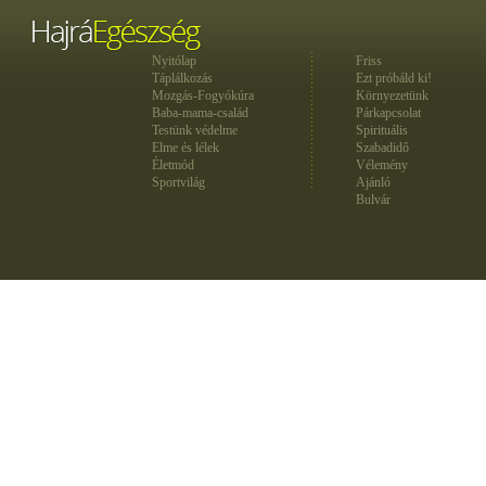
Nyitólap
Friss
Táplálkozás
Ezt próbáld ki!
Mozgás-Fogyókúra
Környezetünk
Baba-mama-család
Párkapcsolat
Testünk védelme
Spirituális
Elme és lélek
Szabadidő
Életmód
Vélemény
Sportvilág
Ajánló
Bulvár