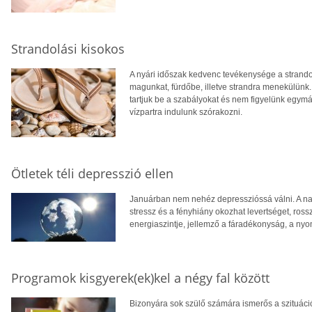
Strandolási kisokos
A nyári időszak kedvenc tevékenysége a strandol
magunkat, fürdőbe, illetve strandra menekülünk
tartjuk be a szabályokat és nem figyelünk egymá
vízpartra indulunk szórakozni.
Ötletek téli depresszió ellen
Januárban nem nehéz depresszióssá válni. A napo
stressz és a fényhiány okozhat levertséget, ross
energiaszintje, jellemző a fáradékonyság, a nyo
Programok kisgyerek(ek)kel a négy fal között
Bizonyára sok szülő számára ismerős a szituáci