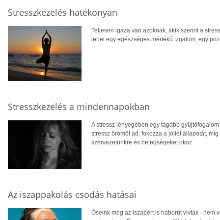
Stresszkezelés hatékonyan
Teljesen igaza van azoknak, akik szerint a stressz
lehet egy egészséges mértékű izgalom, egy pozi
Stresszkezelés a mindennapokban
A stressz lényegében egy tágabb gyűjtőfogalom. El
stressz örömöt ad, fokozza a jóllét állapotát, mí
szervezetünkre és betegségeket okoz.
Az iszappakolás csodás hatásai
Őseink még az iszapért is háborút vívtak - nem 