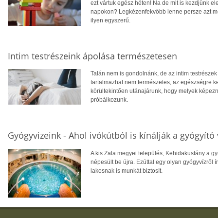
ezt vártuk egész héten! Na de mit is kezdjünk e
napokon? Legkézenfekvőbb lenne persze azt mo
ilyen egyszerű.
Intim testrészeink ápolása természetesen
Talán nem is gondolnánk, de az intim testrészek 
tartalmazhat nem természetes, az egészségre ke
körültekintően utánajárunk, hogy melyek képezne
próbálkozunk.
Gyógyvizeink - Ahol ivókútból is kínálják a gyógyító 
A kis Zala megyei település, Kehidakustány a gy
népesült be újra. Ezúttal egy olyan gyógyvízről
lakosnak is munkát biztosít.