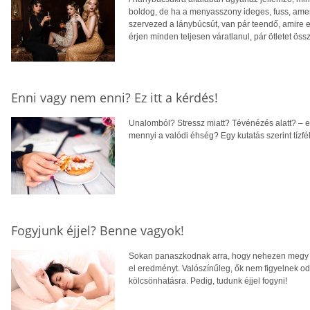
boldog, de ha a menyasszony ideges, fuss, amer
szervezed a lánybúcsút, van pár teendő, amire e
érjen minden teljesen váratlanul, pár ötletet ös
Enni vagy nem enni? Ez itt a kérdés!
Unalomból? Stressz miatt? Tévénézés alatt? – 
mennyi a valódi éhség? Egy kutatás szerint tízfé
Fogyjunk éjjel? Benne vagyok!
Sokan panaszkodnak arra, hogy nehezen megy a
el eredményt. Valószínűleg, ők nem figyelnek oda
kölcsönhatásra. Pedig, tudunk éjjel fogyni!