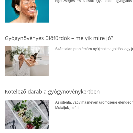
egészséges. És ez csak egy a földdel gyógyítás p
Gyógynövényes ülőfürdők – melyik mire jó?
Számtalan problémára nyújthat megoldást egy jól
Kötelező darab a gyógynövénykertben
Az istenfa, vagy másnéven ürömcserje elengedh
Mutatjuk, miért.