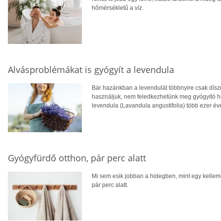
hőmérsékletű a víz.
Alvásproblémákat is gyógyít a levendula
Bár hazánkban a levendulát többnyire csak dísz
használjuk, nem feledkezhetünk meg gyógyító h
levendula (Lavandula angustifolia) több ezer é
Gyógyfürdő otthon, pár perc alatt
Mi sem esik jobban a hidegben, mint egy kellemes
pár perc alatt.