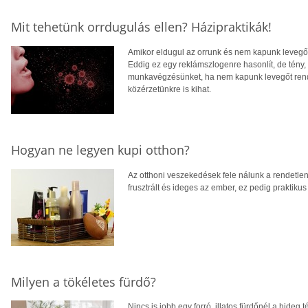
Mit tehetünk orrdugulás ellen? Házipraktikák!
Amikor eldugul az orrunk és nem kapunk levegőt
Eddig ez egy reklámszlogenre hasonlít, de tény
munkavégzésünket, ha nem kapunk levegőt rendes
közérzetünkre is kihat.
Hogyan ne legyen kupi otthon?
Az otthoni veszekedések fele nálunk a rendetlens
frusztrált és ideges az ember, ez pedig praktiku
Milyen a tökéletes fürdő?
Nincs is jobb egy forró, illatos fürdőnél a hideg