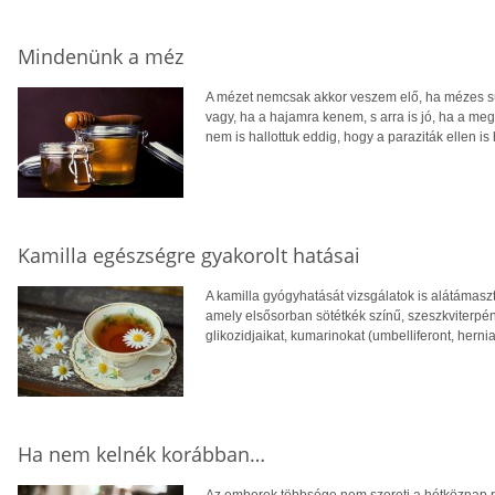
Mindenünk a méz
A mézet nemcsak akkor veszem elő, ha mézes süt
vagy, ha a hajamra kenem, s arra is jó, ha a meg
nem is hallottuk eddig, hogy a paraziták ellen i
Kamilla egészségre gyakorolt hatásai
A kamilla gyógyhatását vizsgálatok is alátámaszt
amely elsősorban sötétkék színű, szeszkviterpén t
glikozidjaikat, kumarinokat (umbelliferont, herniar
Ha nem kelnék korábban…