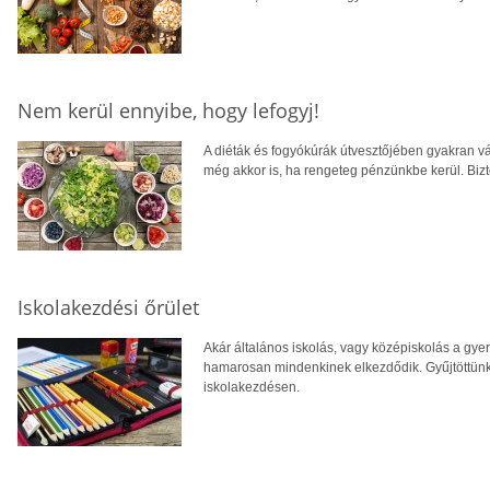
Nem kerül ennyibe, hogy lefogyj!
A diéták és fogyókúrák útvesztőjében gyakran v
még akkor is, ha rengeteg pénzünkbe kerül. Bi
Iskolakezdési őrület
Akár általános iskolás, vagy középiskolás a gye
hamarosan mindenkinek elkezdődik. Gyűjtöttünk
iskolakezdésen.