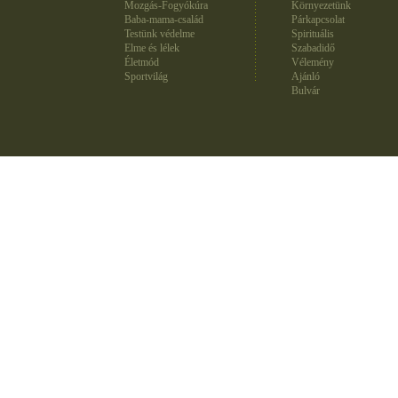
Mozgás-Fogyókúra
Környezetünk
Baba-mama-család
Párkapcsolat
Testünk védelme
Spirituális
Elme és lélek
Szabadidő
Életmód
Vélemény
Sportvilág
Ajánló
Bulvár