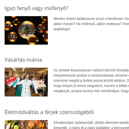
Igazi fenyő vagy műfenyő?
Minden évben találkozunk azzal a kérdéssel, hog
akkor melyik? Ha műfenyő, akkor mekkora? Hon
segítséget.
Vásárlás-mánia
Az üzletek folyamatosan változó-bővülő kínálat
megvehessük azokat a ruhadarabokat, konyhai es
szemünk meglát a boltok polcai között sétálva. 
hogy milyen jó lenne megvenni, hanem a tettek m
megteszik, azokra bizony már mondhatjuk, hogy
Életmódváltás a férjek szemszögéből
Elhatároztad, belekezdtél, diétás étrendet alakítot
elmentél, s máris itt a nagy buktatód: a környeze