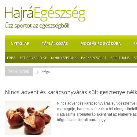
NYITÓLAP
TÁPLÁLKOZÁS
MOZGÁS-FOGYÓKÚRA
B
FRISS
EZT PRÓBÁLD KI!
KÖRNYEZETÜNK
PÁRKAPCSOLAT
SPIRITUÁLIS
S
TALÁLATOK
drága
Nincs advent és karácsonyvárás sült gesztenye nélk
Nincs advent és karácsonyvárás sült gesztenye 
csemegéje, hanem az ősz és a tél elengedhetetle
illata szinte aromaterápiaként hat az emberre a
bögre illatos forralt borral együtt.