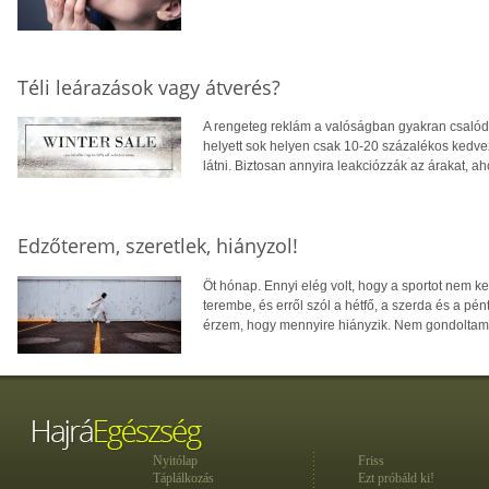
Téli leárazások vagy átverés?
A rengeteg reklám a valóságban gyakran csalód
helyett sok helyen csak 10-20 százalékos kedvez
látni. Biztosan annyira leakciózzák az árakat, ah
Edzőterem, szeretlek, hiányzol!
Öt hónap. Ennyi elég volt, hogy a sportot nem 
terembe, és erről szól a hétfő, a szerda és a pé
érzem, hogy mennyire hiányzik. Nem gondoltam 
Nyitólap
Friss
Táplálkozás
Ezt próbáld ki!