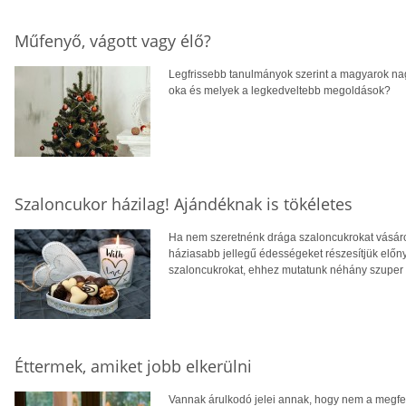
Műfenyő, vágott vagy élő?
Legfrissebb tanulmányok szerint a magyarok nag
oka és melyek a legkedveltebb megoldások?
Szaloncukor házilag! Ajándéknak is tökéletes
Ha nem szeretnénk drága szaloncukrokat vásároln
háziasabb jellegű édességeket részesítjük előny
szaloncukrokat, ehhez mutatunk néhány szuper 
Éttermek, amiket jobb elkerülni
Vannak árulkodó jelei annak, hogy nem a megfel