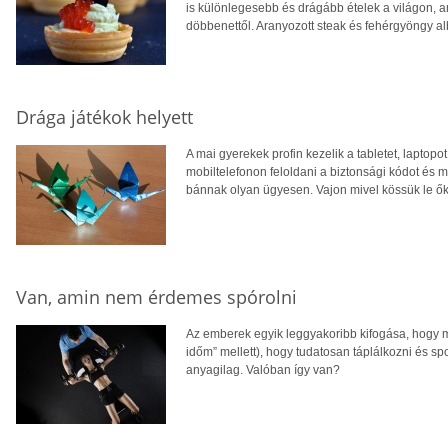
is különlegesebb és drágább ételek a világon, 
döbbenettől. Aranyozott steak és fehérgyöngy al
Drága játékok helyett
A mai gyerekek profin kezelik a tabletet, lapto
mobiltelefonon feloldani a biztonsági kódot és 
bánnak olyan ügyesen. Vajon mivel kössük le ők
Van, amin nem érdemes spórolni
Az emberek egyik leggyakoribb kifogása, hogy 
időm” mellett), hogy tudatosan táplálkozni és 
anyagilag. Valóban így van?