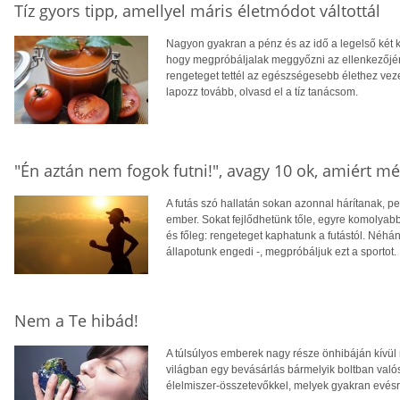
Tíz gyors tipp, amellyel máris életmódot váltottál
Nagyon gyakran a pénz és az idő a legelső két 
hogy megpróbáljalak meggyőzni az ellenkezőjérő
rengeteget tettél az egészségesebb élethez vez
lapozz tovább, olvasd el a tíz tanácsom.
"Én aztán nem fogok futni!", avagy 10 ok, amiért mé
A futás szó hallatán sokan azonnal hárítanak, pe
ember. Sokat fejlődhetünk tőle, egyre komolyabb
és főleg: rengeteget kaphatunk a futástól. Néh
állapotunk engedi -, megpróbáljuk ezt a sportot.
Nem a Te hibád!
A túlsúlyos emberek nagy része önhibáján kívül 
világban egy bevásárlás bármelyik boltban va
élelmiszer-összetevőkkel, melyek gyakran evés