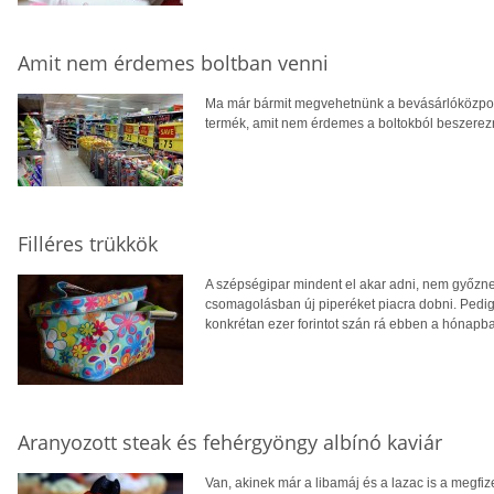
Amit nem érdemes boltban venni
Ma már bármit megvehetnünk a bevásárlóközpo
termék, amit nem érdemes a boltokból beszerezn
Filléres trükkök
A szépségipar mindent el akar adni, nem győzne
csomagolásban új piperéket piacra dobni. Pedig, 
konkrétan ezer forintot szán rá ebben a hónapb
Aranyozott steak és fehérgyöngy albínó kaviár
Van, akinek már a libamáj és a lazac is a megfi