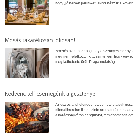
hogy „jó helyen járunk-e”, akkor nézzük a köve
Mosás takarékosan, okosan!
Ismerős az a mondás, hogy a szennyes mennyisé
még nem találkoztunk…. szinte van, hogy egy e
meg kéthetente ürül. Drága mulatság.
Kedvenc téli csemegénk a gesztenye
Az ősz és a tél elengedhetetlen étele a sült ges
ellenállhatatlan illata szinte aromaterápia az a
a karácsonyvárás hangulatát, természetesen egy b