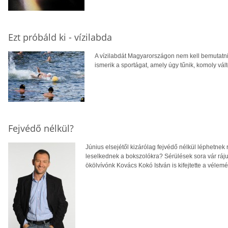
Ezt próbáld ki - vízilabda
A vízilabdát Magyarországon nem kell bemutatn
ismerik a sportágat, amely úgy tűnik, komoly vál
Fejvédő nélkül?
Június elsejétől kizárólag fejvédő nélkül léphetnek
leselkednek a bokszolókra? Sérülések sora vár ráju
ökölvívónk Kovács Kokó István is kifejtette a vélemé