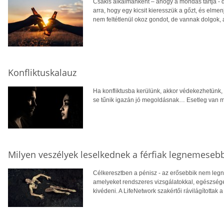
Csakis alkalmanként – ahogy a mondás tartja - 
arra, hogy egy kicsit kieresszük a gőzt, és el
nem feltétlenül okoz gondot, de vannak dolgok,
Konfliktuskalauz
Ha konfliktusba kerülünk, akkor védekezhetünk,
se tűnik igazán jó megoldásnak… Esetleg van
Milyen veszélyek leselkednek a férfiak legnemeseb
Célkeresztben a pénisz - az erősebbik nem leg
amelyeket rendszeres vizsgálatokkal, egészséges
kivédeni. A LifeNetwork szakértői rávilágítottak