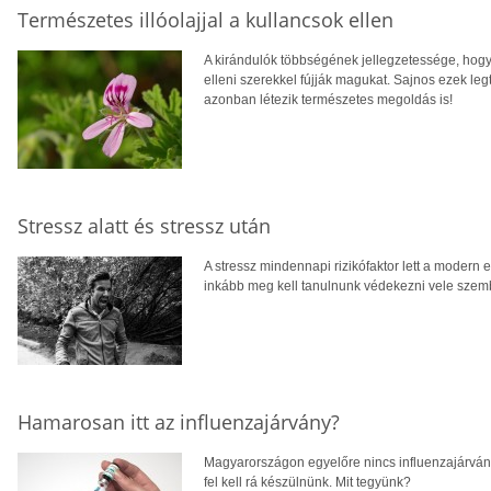
Természetes illóolajjal a kullancsok ellen
A kirándulók többségének jellegzetessége, hogy
elleni szerekkel fújják magukat. Sajnos ezek le
azonban létezik természetes megoldás is!
Stressz alatt és stressz után
A stressz mindennapi rizikófaktor lett a modern
inkább meg kell tanulnunk védekezni vele szem
Hamarosan itt az influenzajárvány?
Magyarországon egyelőre nincs influenzajárvány
fel kell rá készülnünk. Mit tegyünk?