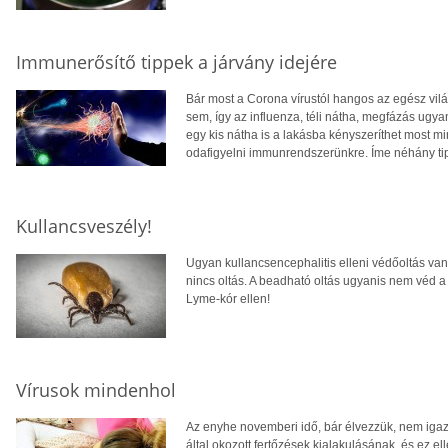
Immunerősítő tippek a járvány idejére
Bár most a Corona vírustól hangos az egész vilá
sem, így az influenza, téli nátha, megfázás ugya
egy kis nátha is a lakásba kényszeríthet most mi
odafigyelni immunrendszerünkre. Íme néhány tipp
Kullancsveszély!
Ugyan kullancsencephalitis elleni védőoltás van,
nincs oltás. A beadható oltás ugyanis nem véd a 
Lyme-kór ellen!
Vírusok mindenhol
Az enyhe novemberi idő, bár élvezzük, nem iga
által okozott fertőzések kialakulásának, és ez e