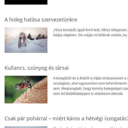
A hideg hatása szervezetünkre
„Húzz kesztyűt, igyál forró teát, öltözz rétegese
listája végtelen. De mégis mi történik velünk, h
Kullancs, szúnyog és társai
A levegőből és a földről is irtják rendszeresen 
országban, ahol egyszerűen nem lehet kimenni a
sem. Megnyugtató, hogy komoly betegséget csak
nem árt többféleképpen is védekezni ellenük.
Csak pár pohárral – miért káros a hétvégi iszogatás