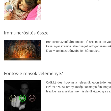
Immunerősítés ősszel
Bár olykor az időjáráson sem látszik meg, de val
kései nyár számos lehetőséget tartogat számunk
jóval vitaminszegényebb téli hónapokra.
Fontos-e mások véleménye?
Örök kérdés, hogy mi a helyes út: vajon érdeme
kizárni azt? Az arany középutat megtalálni nagy
teszik-e, az általában nem is derül ki, pedig ez