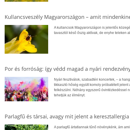
Kullancsveszély Magyarországon – amit mindenkine
A kullancsok Magyarországon is jelentős közeg
tavasztól késő őszig aktívak, de enyhe teleken 
Por és forróság: így védd magad a nyári rendezvén
Nyári fesztiválok, szabadtéri koncertek, – a hangu
tikkasztó hőség együtt komoly próbatételt jelen
felkészülni. Néhány egyszerű óvintézkedéssel
tehetjük az élményt.
Parlagfű és társai, avagy mit jelent a keresztallergia
A parlagfű ártatlannak tűnő növénykénk, ám amik