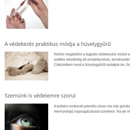
A védekezés praktikus módja a hüvelygyűrű
Nehéz megtalálni a legjobb védekezési módot 
sokféle lehetőség áll rendelkezésre, természet
Cikkünkben most a hüvelygyűrűt mutatjuk be, őszi
Szemünk is védelemre szorul
A tudatos emberek jelentős része ma már gondo
mennyiségű napsugárzással szemben. Na de mi