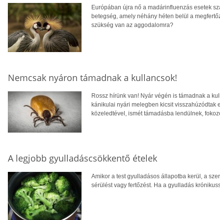
Európában újra nő a madárinfluenzás esetek szám
betegség, amely néhány héten belül a megfertő
szükség van az aggodalomra?
Nemcsak nyáron támadnak a kullancsok!
Rossz hírünk van! Nyár végén is támadnak a kul
kánikulai nyári melegben kicsit visszahúzódtak
közeledtével, ismét támadásba lendülnek, fokoz
A legjobb gyulladáscsökkentő ételek
Amikor a test gyulladásos állapotba kerül, a sz
sérülést vagy fertőzést. Ha a gyulladás krónikus