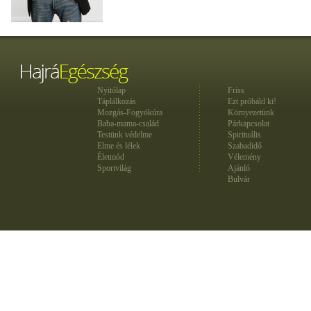
Nyitólap
Friss
Táplálkozás
Ezt próbáld ki!
Mozgás-Fogyókúra
Környezetünk
Baba-mama-család
Párkapcsolat
Testünk védelme
Spirituális
Elme és lélek
Szabadidő
Életmód
Vélemény
Sportvilág
Ajánló
Bulvár