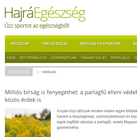
NYITÓLAP
TÁPLÁLKOZÁS
MOZGÁS-FOGYÓKÚRA
B
FRISS
EZT PRÓBÁLD KI!
KÖRNYEZETÜNK
PÁRKAPCSOLAT
SPIRITUÁLIS
S
TALÁLATOK
védekezés
Milliós bírság is fenyegethet: a parlagfű elleni v
közös érdek is
A nyári-őszi időszak minden évben egyre többe
hanem a tüsszögéssel, szemviszketéssel és folya
egyik legfőbb okozója a parlagfű, amely Magyar
gyomnövény.