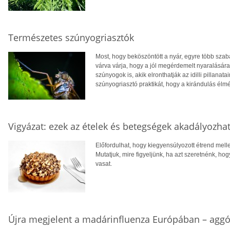
Természetes szúnyogriasztók
Most, hogy beköszöntött a nyár, egyre több sza
várva várja, hogy a jól megérdemelt nyaralásár
szúnyogok is, akik elronthatják az idilli pillana
szúnyogriasztó praktikát, hogy a kirándulás élmé
Vigyázat: ezek az ételek és betegségek akadályozhat
Előfordulhat, hogy kiegyensúlyozott étrend melle
Mutatjuk, mire figyeljünk, ha azt szeretnénk, ho
vasat.
Újra megjelent a madárinfluenza Európában – aggó