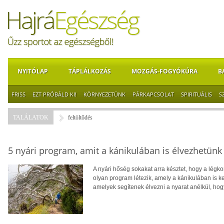
NYITÓLAP
TÁPLÁLKOZÁS
MOZGÁS-FOGYÓKÚRA
B
FRISS
EZT PRÓBÁLD KI!
KÖRNYEZETÜNK
PÁRKAPCSOLAT
SPIRITUÁLIS
S
TALÁLATOK
feltöltődés
5 nyári program, amit a kánikulában is élvezhetünk
A nyári hőség sokakat arra késztet, hogy a lég
olyan program létezik, amely a kánikulában is ke
amelyek segítenek élvezni a nyarat anélkül, hog