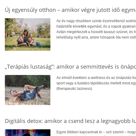
Új egyensúly otthon – amikor végre jutott idő egym
Az év nagy részében szinte észrevétlenül sodród
határidők követték egymást, és a napok gyakran 
Aztán megérkezett a húsvéti tavaszi szünet, és hi
lehetőség nyílt arra, amire hónapok óta nem volt 
„Terápiás lustaság”: amikor a semmittevés is önáp
Az elmúlt években a wellness és az önápolás fog
sport vagy a tudatos táplálkozás mellett most egy
(therapeutic laziness).
Digitális detox: amikor a csend lesz a legnagyobb l
Egyre többen kapcsolnak ki – szó szerint – hogy