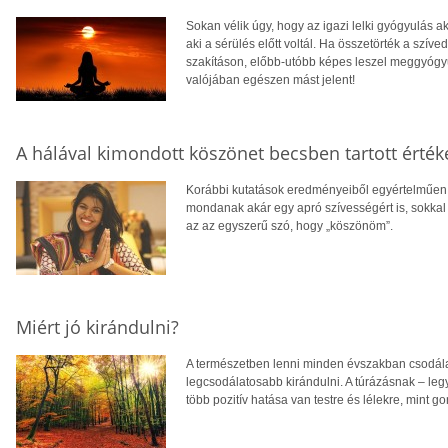
Sokan vélik úgy, hogy az igazi lelki gyógyulás a
aki a sérülés előtt voltál. Ha összetörték a szíve
szakításon, előbb-utóbb képes leszel meggyógyu
valójában egészen mást jelent!
A hálával kimondott köszönet becsben tartott érték
Korábbi kutatások eredményeiből egyértelműen ki
mondanak akár egy apró szívességért is, sokkal
az az egyszerű szó, hogy „köszönöm”.
Miért jó kirándulni?
A természetben lenni minden évszakban csodálat
legcsodálatosabb kirándulni. A túrázásnak – l
több pozitív hatása van testre és lélekre, mint g