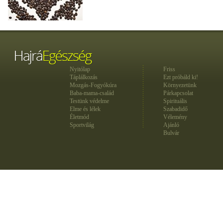
Nyitólap
Friss
Táplálkozás
Ezt próbáld ki!
Mozgás-Fogyókúra
Környezetünk
Baba-mama-család
Párkapcsolat
Testünk védelme
Spirituális
Elme és lélek
Szabadidő
Életmód
Vélemény
Sportvilág
Ajánló
Bulvár