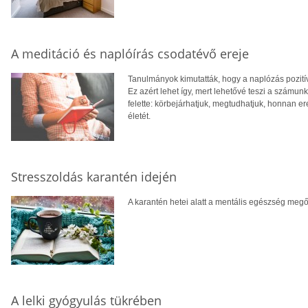
A meditáció és naplóírás csodatévő ereje
Tanulmányok kimutatták, hogy a naplózás pozití
Ez azért lehet így, mert lehetővé teszi a számun
felette: körbejárhatjuk, megtudhatjuk, honnan er
életét.
Stresszoldás karantén idején
A karantén hetei alatt a mentális egészség meg
A lelki gyógyulás tükrében