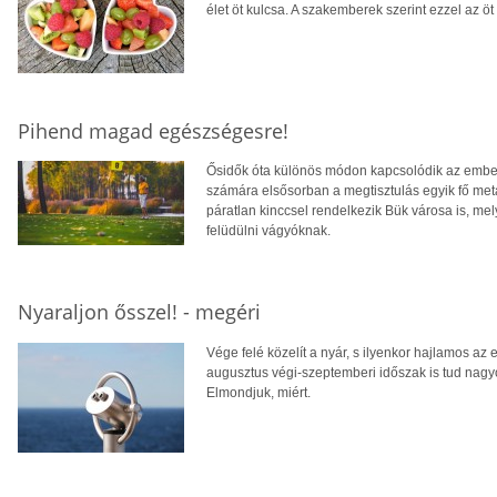
élet öt kulcsa. A szakemberek szerint ezzel az öt 
Pihend magad egészségesre!
Ősidők óta különös módon kapcsolódik az ember
számára elsősorban a megtisztulás egyik fő metaf
páratlan kinccsel rendelkezik Bük városa is, mel
felüdülni vágyóknak.
Nyaraljon ősszel! - megéri
Vége felé közelít a nyár, s ilyenkor hajlamos a
augusztus végi-szeptemberi időszak is tud nagyo
Elmondjuk, miért.