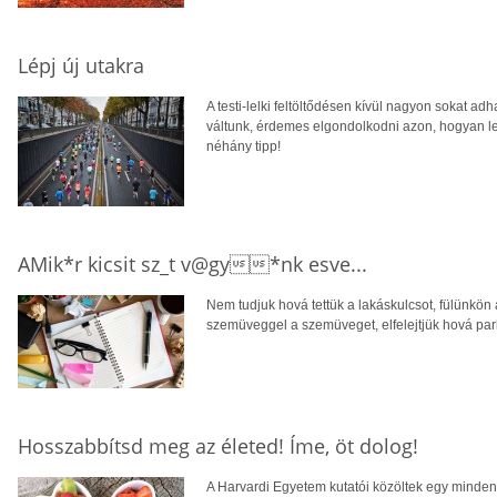
Lépj új utakra
A testi-lelki feltöltődésen kívül nagyon sokat ad
váltunk, érdemes elgondolkodni azon, hogyan le
néhány tipp!
AMik*r kicsit sz_t v@gy*nk esve...
Nem tudjuk hová tettük a lakáskulcsot, fülünkön 
szemüveggel a szemüveget, elfelejtjük hová park
Hosszabbítsd meg az életed! Íme, öt dolog!
A Harvardi Egyetem kutatói közöltek egy mindenr