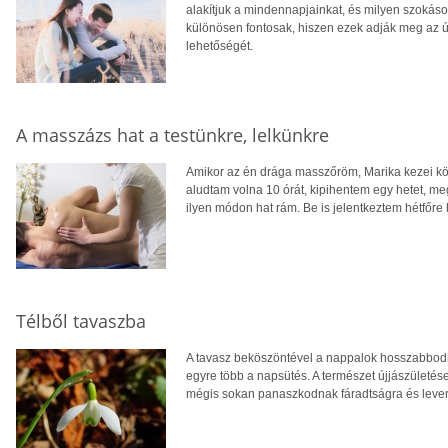
alakítjuk a mindennapjainkat, és milyen szokás
különösen fontosak, hiszen ezek adják meg az új
lehetőségét.
A masszázs hat a testünkre, lelkünkre
Amikor az én drága masszőröm, Marika kezei közé
aludtam volna 10 órát, kipihentem egy hetet, me
ilyen módon hat rám. Be is jelentkeztem hétfőre
Télből tavaszba
A tavasz beköszöntével a nappalok hosszabbod
egyre több a napsütés. A természet újjászületése
mégis sokan panaszkodnak fáradtságra és lever