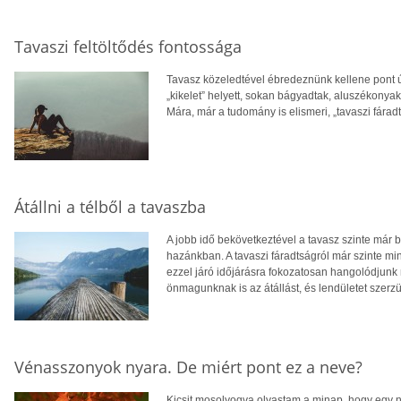
Tavaszi feltöltődés fontossága
Tavasz közeledtével ébredeznünk kellene pont úg
„kikelet” helyett, sokan bágyadtak, aluszékonyak
Mára, már a tudomány is elismeri, „tavaszi fáradt
Átállni a télből a tavaszba
A jobb idő bekövetkeztével a tavasz szinte már 
hazánkban. A tavaszi fáradtságról már szinte min
ezzel járó időjárásra fokozatosan hangolódjunk m
önmagunknak is az átállást, és lendületet szerzü
Vénasszonyok nyara. De miért pont ez a neve?
Kicsit mosolyogva olvastam a minap, hogy egy 