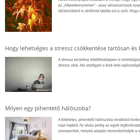
az „Altweibersommer” - azaz vénasszonyok nyara 
időskorúként is sértőnek találta ezt a szót. Hogy 
Hogy lehetséges a stressz csökkentése tartósan és
A stressz kezelése többféleképpen is lehetséges,
stressz okai. Aki odafigyel a testi-lelki egészségé
Milyen egy pihentető hálószoba?
A tökéletes, pihentető hálószoba rendkívül fonto
napi hajtást. Az alvás pedig az egyik legfontos
szempontok, melyek alapján berendezhetjük a sa