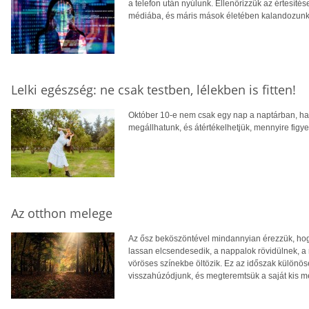
a telefon után nyúlunk. Ellenőrizzük az értesíté
médiába, és máris mások életében kalandozunk, 
Lelki egészség: ne csak testben, lélekben is fitten!
Október 10-e nem csak egy nap a naptárban, han
megállhatunk, és átértékelhetjük, mennyire figyel
Az otthon melege
Az ősz beköszöntével mindannyian érezzük, hog
lassan elcsendesedik, a nappalok rövidülnek, a
vöröses színekbe öltözik. Ez az időszak különöse
visszahúzódjunk, és megteremtsük a saját kis m