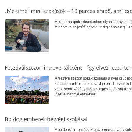
„Me-time” mini szokások – 10 perces énidő, ami cs
A mindennapok rohanásában olyan könnyen elfel
feladatokat teljesítő gépek. Pedig néha elég 10 
Fesztiválszezon introvertáltként – így élvezheted te i
A fesztiválszezon sokak számára a nyár csúcspo
kimerítő, mint feltöltő élményt jelent. Tényleg ki
zajt? Nem! Néhány tudatos lépéssel és saját hatá
igazi élménnyé válhatnak.
Boldog emberek hétvégi szokásai
A boldogság nem (csak) a szerencsén vagy küls