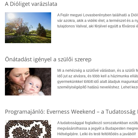
A Dióliget varázslata
A Fejér megyei Lovasberényben található a Diól
vár azokra, akik a vidéki élet, a természet és a n
tulajdonos Valival, aki férjével együtt a fővárosi 
Önátadást igényel a szülői szerep
Mi a nehézség a szülővé válásban, és a szülői
idő jut az alvásra, és több kell a házimunka ellá
gyermekünkkel töltött idő alatt átadjuk magunka
személyiségépítő hatású neveléshez. Lehet keze
Programajánló: Everness Weekend – a Tudatosság 
A tudatossággal foglalkozó sorozatunkban ezútt
megvásárolhassa a jegyét a Budapesten megre
Hétvégéjére. Lelki és testi feltöltődés a javából!