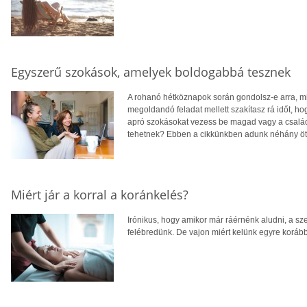
Egyszerű szokások, amelyek boldogabbá tesznek
A rohanó hétköznapok során gondolsz-e arra, m
megoldandó feladat mellett szakítasz rá időt, ho
apró szokásokat vezess be magad vagy a csal
tehetnek? Ebben a cikkünkben adunk néhány ötl
Miért jár a korral a koránkelés?
Irónikus, hogy amikor már ráérnénk aludni, a s
felébredünk. De vajon miért kelünk egyre korá