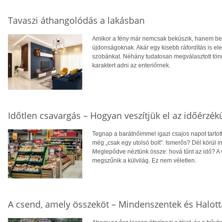
Tavaszi áthangolódás a lakásban
Amikor a fény már nemcsak bekúszik, hanem be is
újdonságoknak. Akár egy kisebb ráfordítás is e
szobánkat. Néhány tudatosan megválasztott tónu
karaktert adni az enteriőrnek.
Időtlen csavargás – Hogyan veszítjük el az időérzé
Tegnap a barátnőimmel igazi csajos napot tartott
még „csak egy utolsó bolt”. Ismerős? Dél körül in
Meglepődve néztünk össze: hová tűnt az idő? A 
megszűnik a külvilág. Ez nem véletlen.
A csend, amely összeköt – Mindenszentek és Halott