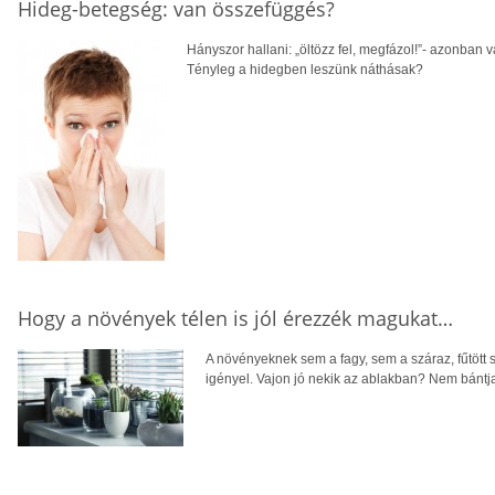
Hideg-betegség: van összefüggés?
Hányszor hallani: „öltözz fel, megfázol!”- azonban
Tényleg a hidegben leszünk náthásak?
Hogy a növények télen is jól érezzék magukat…
A növényeknek sem a fagy, sem a száraz, fűtött 
igényel. Vajon jó nekik az ablakban? Nem bántja 