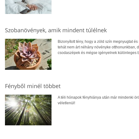
Szobanövények, amik mindent túlélnek
Bizonyított tény, hogy a zöld szín megnyugtat és se
tehát nem árt néhány növényke otthonunkban, 
csodaszépek és mégse igényelnek különleges 
Fényből minél többet
A téli hónapok fényhiánya után már mindenki ö
véletlenül!