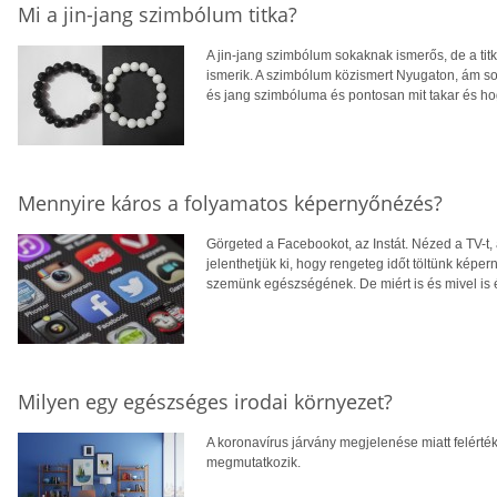
Mi a jin-jang szimbólum titka?
A jin-jang szimbólum sokaknak ismerős, de a titká
ismerik. A szimbólum közismert Nyugaton, ám so
és jang szimbóluma és pontosan mit takar és hog
Mennyire káros a folyamatos képernyőnézés?
Görgeted a Facebookot, az Instát. Nézed a TV-t, 
jelenthetjük ki, hogy rengeteg időt töltünk kép
szemünk egészségének. De miért is és mivel is 
Milyen egy egészséges irodai környezet?
A koronavírus járvány megjelenése miatt felért
megmutatkozik.