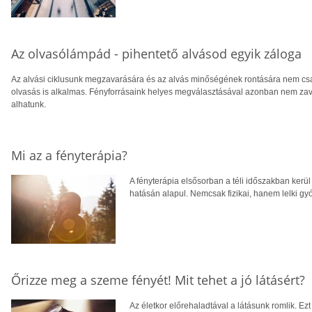
Az olvasólámpád - pihentető alvásod egyik záloga
Az alvási ciklusunk megzavarására és az alvás minőségének rontására nem csa
olvasás is alkalmas. Fényforrásaink helyes megválasztásával azonban nem zava
alhatunk.
Mi az a fényterápia?
A fényterápia elsősorban a téli időszakban kerül 
hatásán alapul. Nemcsak fizikai, hanem lelki gyó
Őrizze meg a szeme fényét! Mit tehet a jó látásért?
Az életkor előrehaladtával a látásunk romlik. Ez