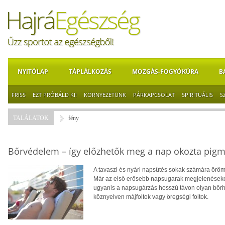
NYITÓLAP
TÁPLÁLKOZÁS
MOZGÁS-FOGYÓKÚRA
B
FRISS
EZT PRÓBÁLD KI!
KÖRNYEZETÜNK
PÁRKAPCSOLAT
SPIRITUÁLIS
S
TALÁLATOK
fény
Bőrvédelem – így előzhetők meg a nap okozta pigm
A tavaszi és nyári napsütés sokak számára örömö
Már az első erősebb napsugarak megjelenéseko
ugyanis a napsugárzás hosszú távon olyan bőrhi
köznyelven májfoltok vagy öregségi foltok.