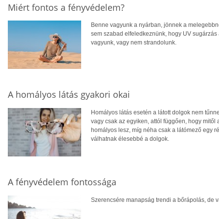
Miért fontos a fényvédelem?
Benne vagyunk a nyárban, jönnek a melegebbné
sem szabad elfeledkeznünk, hogy UV sugárzás a
vagyunk, vagy nem strandolunk.
A homályos látás gyakori okai
Homályos látás esetén a látott dolgok nem tűnn
vagy csak az egyiken, attól függően, hogy mitől al
homályos lesz, míg néha csak a látómező egy ré
válhatnak élesebbé a dolgok.
A fényvédelem fontossága
Szerencsére manapság trendi a bőrápolás, de va