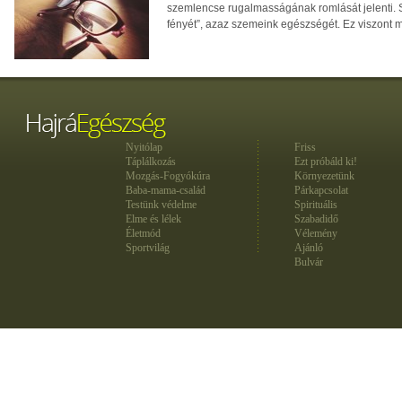
szemlencse rugalmasságának romlását jelenti. 
fényét”, azaz szemeink egészségét. Ez viszont már
Nyitólap
Friss
Táplálkozás
Ezt próbáld ki!
Mozgás-Fogyókúra
Környezetünk
Baba-mama-család
Párkapcsolat
Testünk védelme
Spirituális
Elme és lélek
Szabadidő
Életmód
Vélemény
Sportvilág
Ajánló
Bulvár