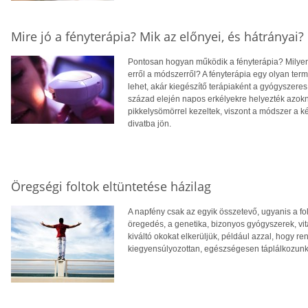
Mire jó a fényterápia? Mik az előnyei, és hátrányai?
Pontosan hogyan működik a fényterápia? Milye
erről a módszerről? A fényterápia egy olyan te
lehet, akár kiegészítő terápiaként a gyógyszere
század elején napos erkélyekre helyezték azokn
pikkelysömörrel kezeltek, viszont a módszer a k
divatba jön.
Öregségi foltok eltüntetése házilag
A napfény csak az egyik összetevő, ugyanis a fo
öregedés, a genetika, bizonyos gyógyszerek, vit
kiváltó okokat elkerüljük, például azzal, hogy
kiegyensúlyozottan, egészségesen táplálkozunk