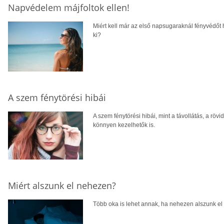
Napvédelem májfoltok ellen!
Miért kell már az első napsugaraknál fényvédőt 
ki?
A szem fénytörési hibái
A szem fénytörési hibái, mint a távollátás, a rö
könnyen kezelhetők is.
Miért alszunk el nehezen?
Több oka is lehet annak, ha nehezen alszunk el 