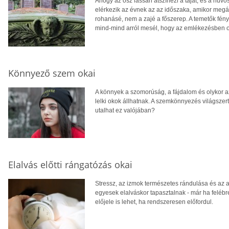
Ahogy az ősz lassan átszínezi a tájat, és a hűvös
elérkezik az évnek az az időszaka, amikor megá
rohanásé, nem a zajé a főszerep. A temetők fény
mind-mind arról mesél, hogy az emlékezésben ot
Könnyező szem okai
A könnyek a szomorúság, a fájdalom és olykor a
lelki okok állhatnak. A szemkönnyezés világszer
utalhat ez valójában?
Elalvás előtti rángatózás okai
Stressz, az izmok természetes rándulása és az a
egyesek elalváskor tapasztalnak - már ha feléb
előjele is lehet, ha rendszeresen előfordul.