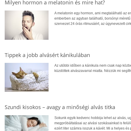
Milyen hormon a melatonin és mire hat?
A melatonin egy hormon, ami megtalálható az e
emberben az agyban található, borsónyi méretű 
szervezet 24 órás ritmusáért, az úgynevezett cirk
Tippek a jobb alvásért kánikulában
Az utóbbi időben a kánikula nem csak nap közb
küzdöttek alvászavarral miatta. Nézzük mi segí
Szundi kisokos – avagy a minőségi alvás titka
Sokunk egyik kedvenc hobbija lehet az alvás, u
megpróbáltatásai az alvási szokásainkat is felü
ezért liter számra isszuk a kávét. Mi a helyes és 