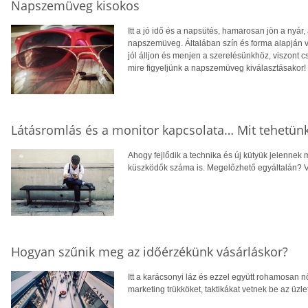
Napszemüveg kisokos
Itt a jó idő és a napsütés, hamarosan jön a nyár
napszemüveg. Általában szín és forma alapján vá
jól álljon és menjen a szerelésünkhöz, viszont 
mire figyeljünk a napszemüveg kiválasztásakor!
Látásromlás és a monitor kapcsolata… Mit tehetün
Ahogy fejlődik a technika és új kütyük jelennek
küszködők száma is. Megelőzhető egyáltalán? V
Hogyan szűnik meg az időérzékünk vásárláskor?
Itt a karácsonyi láz és ezzel együtt rohamosan
marketing trükköket, taktikákat vetnek be az üzle