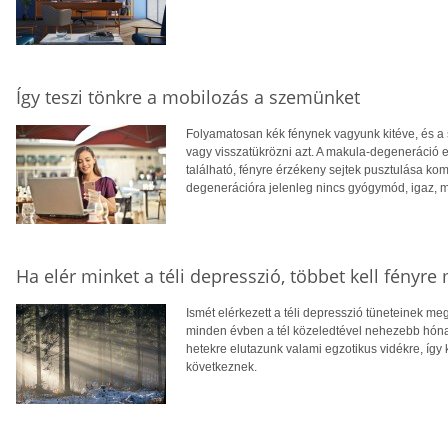
Így teszi tönkre a mobilozás a szemünket
Folyamatosan kék fénynek vagyunk kitéve, és a
vagy visszatükrözni azt. A makula-degeneráció egy
található, fényre érzékeny sejtek pusztulása k
degenerációra jelenleg nincs gyógymód, igaz, me
Ha elér minket a téli depresszió, többet kell fényre
Ismét elérkezett a téli depresszió tüneteinek me
minden évben a tél közeledtével nehezebb hón
hetekre elutazunk valami egzotikus vidékre, így
következnek.