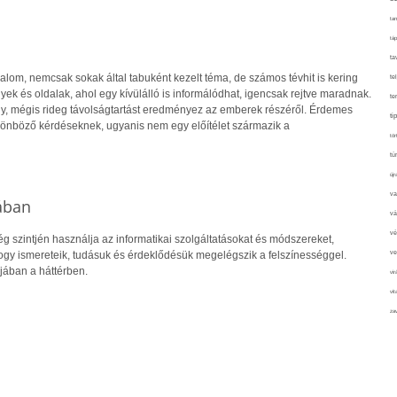
tan
táp
ta
alom, nemcsak sokak által tabuként kezelt téma, de számos tévhit is kering
te
yek és oldalak, ahol egy kívülálló is informálódhat, igencsak rejtve maradnak.
te
ony, mégis rideg távolságtartást eredményez az emberek részéről. Érdemes
ti
lönböző kérdéseknek, ugyanis nem egy előítélet származik a
tör
tú
újr
va
gában
vá
vé
g szintjén használja az informatikai szolgáltatásokat és módszereket,
hogy ismereteik, tudásuk és érdeklődésük megelégszik a felszínességgel.
ve
jában a háttérben.
vir
vit
zav