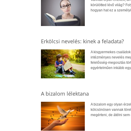
körülötted lévő világ? 
hogyan hat ez a személy
Erkölcsi nevelés: kinek a feladata?
A kisgyermekes családok
intézményes nevelés megj
felelősség-megosztás tör
egyértelműen inkább egy
A bizalom lélektana
A bizalom egy olyan érzel
kölcsönösen vannak törek
megérteni, de átélni sem