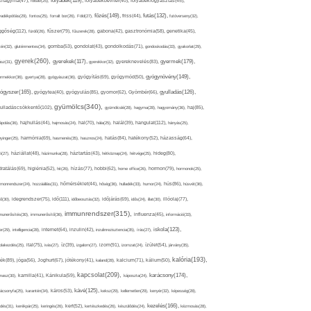
folyadék(119),
khagyma(47),
folsav(25),
folyadékbevitel(40),
folyadékfogyasztás(45),
főzés(149),
futás(132),
yadékpótlás(29),
fontos(25),
forralt bor(26),
Föld(27),
friss(44),
futóverseny(32),
ggőség(112),
fürdő(26),
fűszer(79),
fűszerek(28),
gabona(42),
gasztronómia(58),
genetika(45),
tén(32),
gluténmentes(34),
gomba(53),
gondolat(43),
gondolkodás(71),
gondoskodás(33),
gyakorlat(29),
gyerek(260),
gyermek(179),
gyerekek(117),
ász(31),
gyerekkor(32),
gyereknevelés(83),
gyógynövény(149),
ermekkor(36),
gyertya(28),
gyógyászat(36),
gyógyítás(69),
gyógymód(50),
ógyszer(165),
gyulladás(126),
gyógytea(40),
gyógyulás(85),
gyomor(62),
Gyömbér(66),
gyümölcs(340),
ulladáscsökkentő(102),
gyümölcslé(28),
hagyma(28),
hagyomány(36),
haj(85),
hangulat(112),
ápolás(36),
hajhullás(44),
hajmosás(24),
hal(70),
hála(25),
halál(39),
hányás(25),
yinger(25),
harmónia(69),
hasmenés(35),
hasznos(24),
hatás(84),
hatékony(52),
házasság(64),
i(27),
háziállat(48),
házimunka(28),
háztartás(43),
hétköznap(24),
hétvége(25),
hideg(80),
dratálás(69),
higiénia(52),
hit(26),
hízás(77),
hobbi(62),
home office(26),
hormon(79),
hormonok(25),
rmonrendszer(24),
hozzáállás(31),
hőmérséklet(44),
hőség(36),
hulladék(33),
humor(24),
hús(86),
húsvét(36),
idő(111),
ő(30),
idegrendszer(75),
időbeosztás(32),
időjárás(69),
idős(24),
illat(30),
illóolaj(77),
immunrendszer(315),
munerősítés(30),
immunerősítő(36),
influenza(45),
információ(33),
iskola(123),
er(29),
intelligencia(28),
internet(64),
inzulin(42),
inzulinrezisztencia(35),
írás(27),
olakezdés(25),
ital(75),
ivás(27),
íz(39),
izgalom(27),
izom(91),
izomzat(24),
ízület(54),
járvány(35),
kalória(193),
ték(89),
jóga(56),
Joghurt(67),
jótékony(41),
kaland(28),
kalcium(71),
kálium(50),
kapcsolat(209),
karácsony(174),
masz(30),
kamilla(41),
Kánikula(59),
káposzta(24),
kávé(125),
ácsonyfa(25),
karantén(34),
káros(53),
keksz(29),
kellemetlen(29),
kenyér(32),
képesség(28),
kezelés(166),
dés(31),
kerékpár(25),
keringés(26),
kert(52),
kertészkedés(26),
készülődés(24),
kézmosás(28),