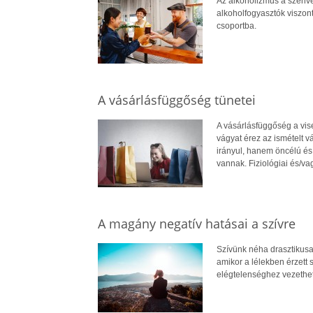
Az alkoholizmus a szenve
alkoholfogyasztók viszont
csoportba.
A vásárlásfüggőség tünetei
A vásárlásfüggőség a vise
vágyat érez az ismételt v
irányul, hanem öncélú és 
vannak. Fiziológiai és/va
A magány negatív hatásai a szívre
Szívünk néha drasztikusan
amikor a lélekben érzett s
elégtelenséghez vezethet