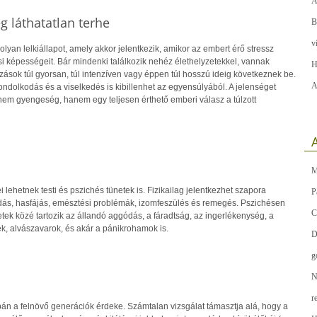
A
g láthatatlan terhe
B
v
lyan lelkiállapot, amely akkor jelentkezik, amikor az embert érő stressz
képességeit. Bár mindenki találkozik nehéz élethelyzetekkel, vannak
H
zások túl gyorsan, túl intenzíven vagy éppen túl hosszú ideig következnek be.
A
ondolkodás és a viselkedés is kibillenhet az egyensúlyából. A jelenséget
 nem gyengeség, hanem egy teljesen érthető emberi válasz a túlzott
A
M
 lehetnek testi és pszichés tünetek is. Fizikailag jelentkezhet szapora
P
adás, hasfájás, emésztési problémák, izomfeszülés és remegés. Pszichésen
C
ek közé tartozik az állandó aggódás, a fáradtság, az ingerlékenység, a
, alvászavarok, és akár a pánikrohamok is.
D
g
N
r
án a felnövő generációk érdeke. Számtalan vizsgálat támasztja alá, hogy a