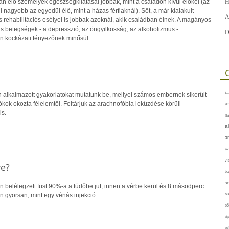
 élő személyek egészségkilátásai jobbak, mint a családon kívül élőkéi (az
H
l nagyobb az egyedül élő, mint a házas férfiaknál). Sőt, a már kialakult
A
 rehabilitációs esélyei is jobbak azoknál, akik családban élnek. A magányos
s betegségek - a depresszió, az öngyilkosság, az alkoholizmus -
D
en kockázati tényezőnek minősül.
n alkalmazott gyakorlatokat mutatunk be, mellyel számos embernek sikerült
A-v
ok okozta félelemtől. Feltárjuk az arachnofóbia leküzdése körüli
akt
s.
áll
a
a
arc
vi
re?
ba
bet
án belélegzett füst 90%-a a tüdőbe jut, innen a vérbe kerül és 8 másodperc
an gyorsan, mint egy vénás injekció.
bi
bő
cig
csí