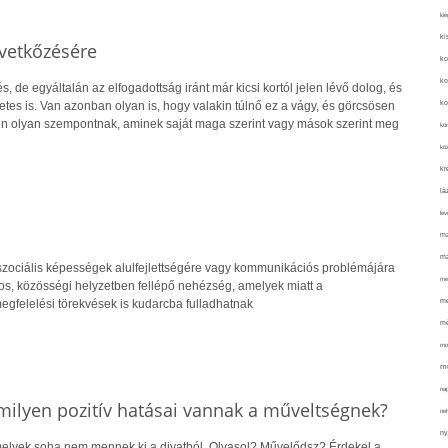
kié
ki
vetkőzésére
ko
ko
, de egyáltalán az elfogadottság iránt már kicsi kortól jelen lévő dolog, és
ko
tes is. Van azonban olyan is, hogy valakin túlnő ez a vágy, és görcsösen
en olyan szempontnak, aminek saját maga szerint vagy mások szerint meg
kör
köz
kr
lá
lev
ma
ma
 szociális képességek alulfejlettségére vagy kommunikációs problémájára
me
tos, közösségi helyzetben fellépő nehézség, amelyek miatt a
me
gfelelési törekvések is kudarcba fulladhatnak
mé
mo
mu
na
 milyen pozitív hatásai vannak a műveltségnek?
ne
ny
elyek soha nem mennek ki a divatból. Olvasol? Művelődsz? Érdekel a