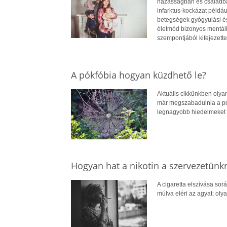
házasságban és családban
infarktus-kockázat példáu
betegségek gyógyulási és
életmód bizonyos mentáli
szempontjából kifejezett
A pókfóbia hogyan küzdhető le?
Aktuális cikkünkben olya
már megszabadulnia a pók
legnagyobb hiedelmeket i
Hogyan hat a nikotin a szervezetünk
A cigaretta elszívása sor
múlva eléri az agyat; oly