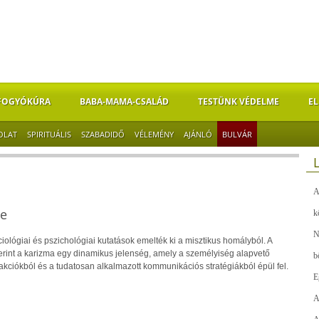
FOGYÓKÚRA
BABA-MAMA-CSALÁD
TESTÜNK VÉDELME
EL
OLAT
SPIRITUÁLIS
SZABADIDŐ
VÉLEMÉNY
AJÁNLÓ
BULVÁR
A
se
k
N
iológiai és pszichológiai kutatások emelték ki a misztikus homályból. A
rint a karizma egy dinamikus jelenség, amely a személyiség alapvető
b
rakciókból és a tudatosan alkalmazott kommunikációs stratégiákból épül fel.
E
A