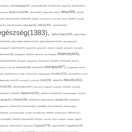
cukorbetegség(137),
orbeteg(25),
cukormentes(69),
D-vitamin(53),
daganat(36),
dekoráció(41),
diéta(395),
depresszió(199),
mencia(34),
desszert(67),
diagnózis(28),
diák(24),
dió(50),
dohányzás(92),
at(38),
döntés(58),
drága(26),
duzzanat(27),
E-vitamin(25),
eb(26),
ebéd(57),
ecet(38),
edzés(267),
édesség(141),
es(42),
édesítőszer(43),
edzőterem(42),
egészség(1383),
egészséges(246),
egészséges
etmód(100),
egészséges táplálkozás(45),
egészségmegőrzés(43),
egészségtelen(32),
észségügy(27),
egyensúly(63),
egyetem(30),
egyszerű(31),
éhes(30),
éhség(38),
éjszaka(33),
ekcéma(26),
életmód(444),
elmiszer(142),
élet(114),
elengedés(29),
életkor(30),
életminőség(30),
etmódváltás(109),
elhízás(110),
elme(93),
életvitel(28),
elfogadás(30),
élmény(55),
előny(37),
energia(487),
emésztés(166),
árás(32),
ember(38),
empátia(43),
Energiaital(29),
eper(30),
érzelem(211),
ő(36),
eredmény(47),
erő(36),
érrendszer(36),
érzékenység(36),
érzelmek(42),
érzelmi
étkezés(411),
étel(228),
elligencia(28),
érzés(39),
esemény(27),
eszköz(28),
ételek(39),
trend(194),
evés(92),
étrendkiegészítő(47),
étterem(24),
étvágy(34),
Európa(28),
évszak(28),
fájdalom(308),
cebook(42),
fahéj(43),
fájdalomcsillapító(39),
fáradékonyság(30),
fáradt(28),
fehérje(198),
radtság(117),
fejfájás(93),
fejlődés(142),
fejlesztés(44),
feladat(46),
félelem(115),
dolgozás(24),
felelősség(62),
felnőtt(66),
felszívódás(56),
féltékenység(26),
fertőzés(101),
töltődés(29),
fenntarthatóság(29),
fény(36),
fényvédelem(28),
férfi(86),
fertőtlenítés(31),
film(111),
szültség(82),
fiatal(39),
figyelem(69),
finom(26),
fitt(34),
fittség(34),
fizikai(25),
fog(51),
fogyás(279),
fogyókúra(178),
gadalom(25),
fogmosás(41),
fogorvos(24),
fogyasztás(67),