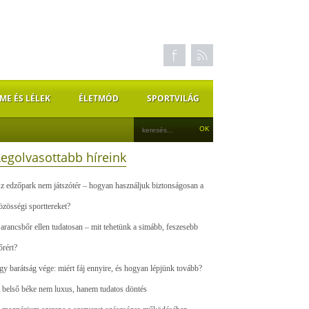
ME ÉS LÉLEK
ÉLETMÓD
SPORTVILÁG
Legolvasottabb híreink
z edzőpark nem játszótér – hogyan használjuk biztonságosan a
özösségi sporttereket?
arancsbőr ellen tudatosan – mit tehetünk a simább, feszesebb
őrért?
gy barátság vége: miért fáj ennyire, és hogyan lépjünk tovább?
 belső béke nem luxus, hanem tudatos döntés