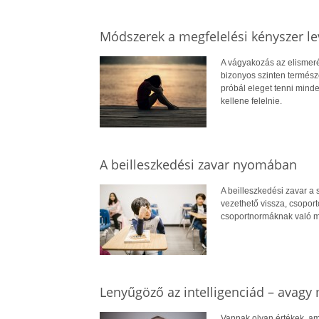
Módszerek a megfelelési kényszer le
A vágyakozás az elismerés
bizonyos szinten természe
próbál eleget tenni mind
kellene felelnie.
A beilleszkedési zavar nyomában
A beilleszkedési zavar a
vezethető vissza, csopor
csoportnormáknak való me
Lenyűgöző az intelligenciád – avagy
Vannak olyan értékek, am