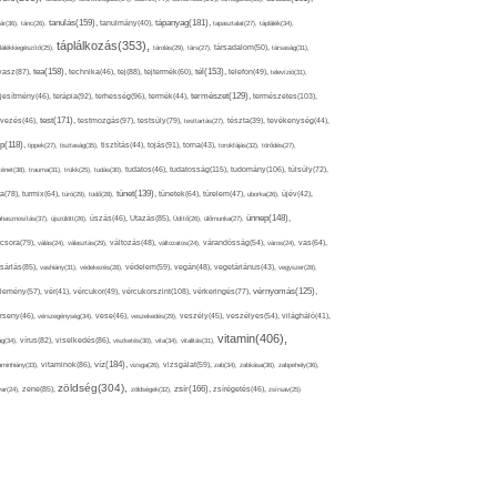
tápanyag(181),
tanulás(159),
ár(36),
tánc(26),
tanulmány(40),
tapasztalat(27),
táplálék(34),
táplálkozás(353),
lálékkiegészítő(25),
tárolás(29),
társ(27),
társadalom(50),
társaság(31),
tea(158),
tél(153),
vasz(87),
technika(46),
tej(88),
tejtermék(60),
telefon(49),
televízió(31),
terápia(92),
terhesség(96),
természet(129),
természetes(103),
ljesítmény(46),
termék(44),
test(171),
testmozgás(97),
rvezés(46),
testsúly(79),
testtartás(27),
tészta(39),
tevékenység(44),
pp(118),
tippek(27),
tisztaság(35),
tisztítás(44),
tojás(91),
torna(43),
torokfájás(32),
törődés(27),
tudatosság(115),
tudomány(106),
ténet(38),
trauma(31),
trükk(25),
tudás(30),
tudatos(46),
túlsúly(72),
tünet(139),
ra(78),
turmix(64),
túró(29),
tüdő(28),
tünetek(64),
türelem(47),
uborka(26),
újév(42),
ünnep(148),
ahasznosítás(37),
újszülött(26),
úszás(46),
Utazás(85),
Üdítő(26),
ülőmunka(27),
csora(79),
válás(24),
választás(29),
változás(48),
változatos(24),
várandósság(54),
város(24),
vas(64),
sárlás(85),
vashiány(31),
védekezés(28),
védelem(59),
vegán(48),
vegetáriánus(43),
vegyszer(28),
vércukorszint(108),
vérnyomás(125),
lemény(57),
vér(41),
vércukor(49),
vérkeringés(77),
rseny(46),
vérszegénység(34),
vese(46),
veszekedés(29),
veszély(45),
veszélyes(54),
világháló(41),
vitamin(406),
ág(34),
vírus(82),
viselkedés(86),
viszketés(30),
vita(34),
vitalitás(31),
víz(184),
aminhiány(33),
vitaminok(86),
vizsga(26),
vizsgálat(59),
zab(34),
zabkása(36),
zabpehely(36),
zöldség(304),
zsír(166),
ar(24),
zene(85),
zöldségek(32),
zsírégetés(46),
zsírsav(25)