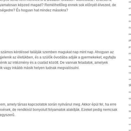
od
Folyamatosan képzed magad? Remélhetőleg ennek sok előnyét élvezed, de
ol
iségedre? És hogyan hat mindez másokra?
ot
ön
ős
pa
p
pr
 számos kérdéssel találják szemben magukat nap mint nap. Ahogyan az
ps
elenik az életükben, és a szülők óvodába adják a gyermekeket, egyfajta
re
ténik az intézmény és a család között. De vannak feladatok, amelyek
re
ik vagy inkább másik helyen tudnak megvalósulni.
sa
sor
s
sü
sz
em, amely társas kapcsolatok során nyilvánul meg. Akkor épül fel, ha erre
sz
vések, de rendkívül bonyolult folyamatok alakítják. Ezeket pedig nemcsak
s
 egyszerű.
szí
sz
s