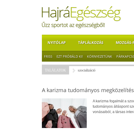
NYITÓLAP
TÁPLÁLKOZÁS
MOZGÁS-
FRISS
EZT PRÓBÁLD KI!
KÖRNYEZETÜNK
PÁRKAPCS
TALÁLATOK
szocializáció
A karizma tudományos megközelíté
A karizma fogalmát a szoc
tudományos álláspont sze
vonásaiból, a társas inte