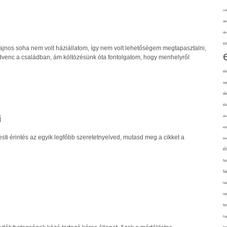
cuk
de
div
éd
sajnos soha nem volt háziállatom, így nem volt lehetőségem megtapasztalni,
dvenc a családban, ám költözésünk óta fontolgatom, hogy menhelyről
él
eg
él
él
i
elv
erd
testi érintés az egyik legfőbb szeretetnyelved, mutasd meg a cikket a
int
é
fa
fá
fel
fel
fe
fo