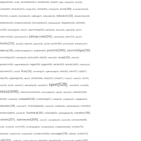
afigyelés(52),
ok(36),
okostelefon(57),
oktatás(40),
olaj(50),
olajos magvak(34),
olcsó(33),
olvasás(101),
orvos(164),
ívaolaj(42),
omega-3(31),
online(52),
orrfolyás(24),
orvostudomány(26),
thon(111),
önbizalom(122),
óvoda(26),
öltözködés(35),
önállóság(27),
önbecsülés(36),
önbizalomhiány(28),
önismeret(113),
értékelés(44),
önfejlesztés(59),
önkifejezés(26),
öregedés(46),
öröm(69),
z(109),
őszinteség(34),
ötlet(37),
pajzsmirigy(53),
pakolás(30),
panasz(25),
paprika(28),
pár(27),
párkapcsolat(241),
radicsom(52),
páratartalom(27),
pattanás(30),
pénz(74),
piac(27),
ihenés(210),
pizza(25),
pollen(32),
popcorn(35),
por(26),
pozitív(83),
prevenció(25),
probiotikum(37),
psziché(290),
pszichológia(230),
obléma(142),
problémamegoldás(27),
program(60),
recept(131),
zichológus(67),
puffadás(34),
pulzus(45),
rák(69),
reakció(33),
reflux(31),
generáció(46),
regenerálódás(28),
reggel(39),
reggeli(89),
reklám(39),
relaxáció(81),
rendszer(24),
Rost(131),
ndszeres(41),
rizs(34),
rozmaring(24),
rugalmasság(24),
ruha(42),
rutin(47),
sajt(67),
segítség(100),
séta(107),
láta(78),
sejt(27),
sérülés(58),
siker(67),
sírás(27),
smink(37),
só(70),
sport(528),
ozat(33),
sör(26),
spenót(27),
spiritualitás(28),
spórolás(37),
sportoló(31),
strand(35),
tressz(446),
sütemény(94),
stresszkezelés(53),
stresszoldás(34),
súly(25),
súlyzó(24),
szabadidő(142),
tés(91),
sütőtök(25),
szabadság(47),
szabály(25),
szabályok(24),
szájhigiénia(24),
akember(140),
szakítás(27),
Számítógép(46),
száraz(24),
szédülés(35),
székrekedés(25),
Szem(54),
Szénhidrát(181),
emélyiség(94),
szerelem(156),
szemét(32),
szépség(52),
szépségápolás(26),
szervezet(306),
zeretet(207),
szex(27),
szexualitás(25),
szezon(34),
szilveszter(48),
szív(109),
n(28),
színek(36),
szívbetegség(32),
szocializáció(30),
szódabikarbóna(35),
szokás(79),
szorongás(178),
okások(33),
szolárium(24),
szoptatás(33),
szórakozás(45),
szőlő(25),
szülés(70),
zülő(203),
tanács(161),
szülők(25),
szűrővizsgálat(34),
tablet(44),
takarítás(50),
támogatás(36),