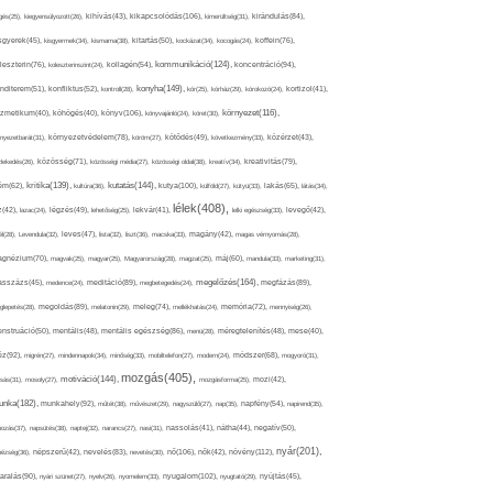
kikapcsolódás(106),
gés(25),
kiegyensúlyozott(26),
kihívás(43),
kimerültség(31),
kirándulás(84),
sgyerek(45),
kisgyermek(34),
kismama(38),
kitartás(50),
kockázat(34),
kocogás(24),
koffein(76),
kommunikáció(124),
koncentráció(94),
leszterin(76),
koleszterinszint(24),
kollagén(54),
konyha(149),
nditerem(51),
konfliktus(52),
kontroll(28),
kór(25),
kórház(29),
kórokozó(24),
kortizol(41),
könyv(106),
környezet(116),
zmetikum(40),
köhögés(40),
könyvajánló(24),
köret(30),
nyezetbarát(31),
környezetvédelem(78),
köröm(27),
kötődés(49),
következmény(33),
közérzet(43),
lekedés(26),
közösség(71),
közösségi média(27),
közösségi oldal(38),
kreatív(34),
kreativitás(79),
kritika(139),
kutatás(144),
kutya(100),
ém(62),
kultúra(36),
külföld(27),
kütyü(33),
lakás(65),
látás(34),
lélek(408),
z(42),
lazac(24),
légzés(49),
lehetőség(25),
lekvár(41),
lelki egészség(33),
levegő(42),
él(28),
Levendula(32),
leves(47),
lista(32),
liszt(36),
macska(33),
magány(42),
magas vérnyomás(28),
gnézium(70),
magvak(25),
magyar(25),
Magyarország(28),
magzat(25),
máj(60),
mandula(33),
marketing(31),
megelőzés(164),
sszázs(45),
medence(24),
meditáció(89),
megbetegedés(24),
megfázás(89),
glepetés(28),
megoldás(89),
melatonin(29),
meleg(74),
mellékhatás(24),
memória(72),
mennyiség(26),
nstruáció(50),
mentális(48),
mentális egészség(86),
menü(28),
méregtelenítés(48),
mese(40),
z(92),
migrén(27),
mindennapok(34),
minőség(33),
mobiltelefon(27),
modern(24),
módszer(68),
mogyoró(31),
mozgás(405),
motiváció(144),
sás(31),
mosoly(27),
mozgásforma(25),
mozi(42),
nka(182),
munkahely(92),
műtét(38),
művészet(29),
nagyszülő(27),
nap(35),
napfény(54),
napirend(35),
pozás(37),
napsütés(38),
naptej(32),
narancs(27),
nasi(31),
nassolás(41),
nátha(44),
negatív(50),
nyár(201),
nő(106),
növény(112),
hézség(36),
népszerű(42),
nevelés(83),
nevetés(30),
nők(42),
nyugalom(102),
aralás(90),
nyári szünet(27),
nyelv(26),
nyomelem(33),
nyugtató(29),
nyújtás(45),