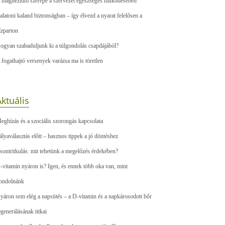
 magnézium szerepe a szervezet egészséges működésében
alatoni kaland biztonságban – így élvezd a nyarat felelősen a
ízparton
ogyan szabaduljunk ki a túlgondolás csapdájából?
 fogathajtó versenyek varázsa ma is töretlen
ktuális
eghízás és a szociális szorongás kapcsolata
ályaválasztás előtt – hasznos tippek a jó döntéshez
sontritkulás: mit tehetünk a megelőzés érdekében?
-vitamin nyáron is? Igen, és ennek több oka van, mint
ondolnánk
yáron sem elég a napsütés – a D-vitamin és a napkárosodott bőr
egenerálásának titkai