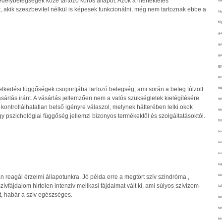
délybetegségek közé tartozó kóros állapot. Azok a mértékletes
fo
, akik szeszbevitel nélkül is képesek funkcionálni, még nem tartoznak ebbe a
fol
fü
glu
gy
gy
gy
gy
haj
lkedési függőségek csoportjába tartozó betegség, ami során a beteg túlzott
ásárlás iránt. A vásárlás jellemzően nem a valós szükségletek kielégítésére
hán
kontrollálhatatlan belső igényre válaszol, melynek hátterében lelki okok
ház
gy pszichológiai függőség jellemzi bizonyos termékektől és szolgáltatásoktól.
hi
ho
hűt
im
ing
isk
 reagál érzelmi állapotunkra. Jó példa erre a megtört szív szindróma ,
zívfájdalom hirtelen intenzív mellkasi fájdalmat vált ki, ami súlyos szívizom-
já
, habár a szív egészséges.
ka
kar
kér