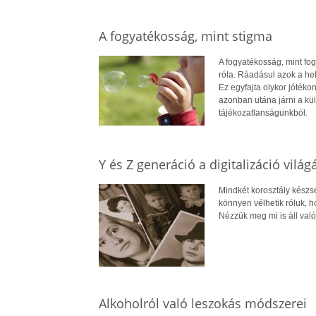
A fogyatékosság, mint stigma
A fogyatékosság, mint fog
róla. Ráadásul azok a hel
Ez egyfajta olykor jóték
azonban utána járni a kü
tájékozatlanságunkból.
Y és Z generáció a digitalizáció vilá
Mindkét korosztály készsé
könnyen vélhetik róluk, 
Nézzük meg mi is áll való
Alkoholról való leszokás módszerei