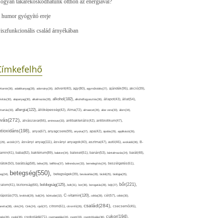
ogyan takarékoskodhatunk otthon az energiával?
 humor gyógyító ereje
iszfunkcionális család árnyékában
Címkefelhő
ajándék(95),
itamin(36),
adalékanyag(28),
adomány(26),
advent(40),
agy(80),
agyműködés(27),
akció(39),
alkohol(182),
ivitás(30),
alapanyag(30),
alkalmazás(28),
alkoholfogyasztás(36),
állapot(43),
állat(54),
allergia(122),
attartás(33),
állóképesség(42),
Alma(72),
almaecet(26),
aloe vera(33),
álom(34),
lvás(272),
alvászavar(66),
aminosav(33),
antibakteriális(42),
antibiotikum(47),
ntioxidáns(198),
anyagcsere(99),
anya(67),
anyuka(27),
apa(42),
ápolás(29),
applikáció(26),
ásványi anyag(111),
(29),
arcbőr(27),
ásványi anyagok(40),
asztma(47),
autó(46),
avokádó(36),
B-
tamin(41),
baba(82),
baktérium(89),
balaton(34),
baleset(51),
banán(53),
bántalmazás(24),
barát(48),
rátok(50),
barátság(58),
béke(29),
bélflóra(37),
bélrendszer(33),
bemelegítés(24),
beszélgetés(61),
betegség(550),
eg(34),
betegségek(39),
bevásárlás(28),
bicikli(25),
biológia(25),
bőr(221),
boldogság(125),
zalom(41),
biztonság(66),
bolt(31),
bor(36),
borogatás(28),
böjt(27),
C-vitamin(120),
rápolás(70),
brokkoli(29),
buli(24),
bűntudat(32),
cékla(28),
cél(57),
célok(30),
család(284),
aretta(38),
cikk(24),
Cink(24),
cipő(37),
citrom(61),
citromfű(26),
csecsemő(45),
cukor(194),
pés(26),
csoki(35),
csokoládé(71),
csomagolás(24),
csont(33),
csontritkulás(36),