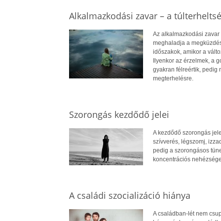
Alkalmazkodási zavar – a túlterheltsé
Az alkalmazkodási zavar o
meghaladja a megküzdési 
időszakok, amikor a válto
Ilyenkor az érzelmek, a g
gyakran félreértik, pedig
megterhelésre.
Szorongás kezdődő jelei
A kezdődő szorongás jelei
szívverés, légszomj, izz
pedig a szorongásos tünet
koncentrációs nehézségek
A családi szocializáció hiánya
A családban-lét nem csup