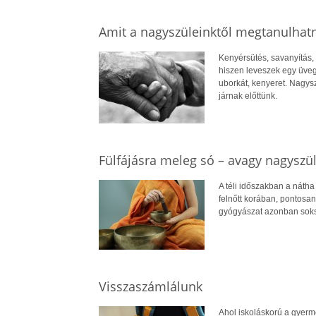
Amit a nagyszüleinktől megtanulhat
Kenyérsütés, savanyítás,
hiszen leveszek egy üveg
uborkát, kenyeret. Nagys
járnak előttünk.
Fülfájásra meleg só – avagy nagyszül
A téli időszakban a nátha 
felnőtt korában, pontosan
gyógyászat azonban soksz
Visszaszámlálunk
Ahol iskoláskorú a gyerm