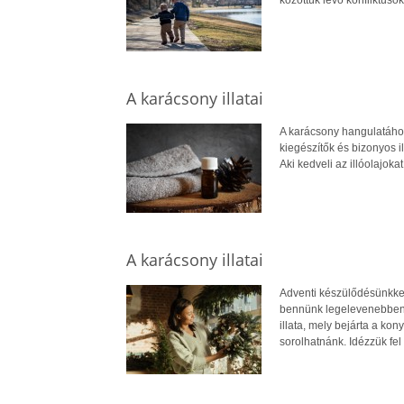
A karácsony illatai
A karácsony hangulatáho
kiegészítők és bizonyos i
Aki kedveli az illóolajoka
A karácsony illatai
Adventi készülődésünkkel 
bennünk legelevenebben
illata, mely bejárta a kon
sorolhatnánk. Idézzük fel 