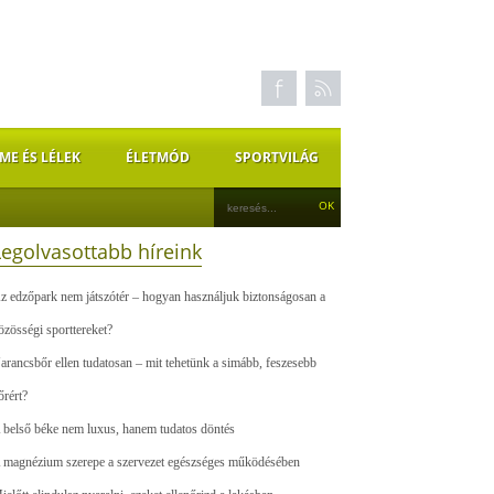
ME ÉS LÉLEK
ÉLETMÓD
SPORTVILÁG
Legolvasottabb híreink
z edzőpark nem játszótér – hogyan használjuk biztonságosan a
özösségi sporttereket?
arancsbőr ellen tudatosan – mit tehetünk a simább, feszesebb
őrért?
 belső béke nem luxus, hanem tudatos döntés
 magnézium szerepe a szervezet egészséges működésében