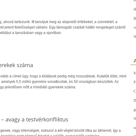
M
H
B
 ahová tartozunk. Itt tanuljuk meg az alapvető értékeket, a szeretetet, a
it jelent felelősséget vállalni. Egy támogató családi háttér rengeteget számít
v
, például a tanulásban vagy a sportban.
N
A
yerekek száma
M
ovább a címet úgy, hogy a kilátások pedig még rosszabbak. Kutatók több, mint
 amelyek 5,5 millió gyerekre vonatkoztak, és 50 országban készültek. Az
P
gy jelentősen nőtt a rövidlátó gyerekek száma.
C
D
g
– avagy a testvérkonfliktus
N
r
gesek, vagy ellenségek, sokszor a két véglet között ritka az átmenet, így a
ok kezelése nem könnyű feladat a szülők, nagyszülők számára.