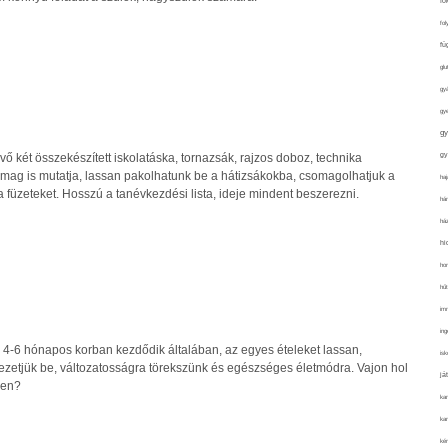
fo
fol
fü
glu
gy
gy
gy
gy
 két összekészített iskolatáska, tornazsák, rajzos doboz, technika
somag is mutatja, lassan pakolhatunk be a hátizsákokba, csomagolhatjuk a
haj
 füzeteket. Hosszú a tanévkezdési lista, ideje mindent beszerezni.
hán
ház
hi
ho
hűt
im
ing
 4-6 hónapos korban kezdődik általában, az egyes ételeket lassan,
isk
ezetjük be, változatosságra törekszünk és egészséges életmódra. Vajon hol
já
ben?
ka
kar
kér