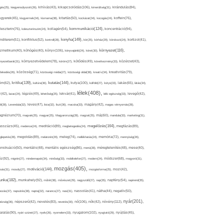
kikapcsolódás(106),
gés(25),
kiegyensúlyozott(26),
kihívás(43),
kimerültség(31),
kirándulás(84),
sgyerek(45),
kisgyermek(34),
kismama(38),
kitartás(50),
kockázat(34),
kocogás(24),
koffein(76),
kommunikáció(124),
koncentráció(94),
leszterin(76),
koleszterinszint(24),
kollagén(54),
konyha(149),
nditerem(51),
konfliktus(52),
kontroll(28),
kór(25),
kórház(29),
kórokozó(24),
kortizol(41),
könyv(106),
környezet(116),
zmetikum(40),
köhögés(40),
könyvajánló(24),
köret(30),
nyezetbarát(31),
környezetvédelem(78),
köröm(27),
kötődés(49),
következmény(33),
közérzet(43),
lekedés(26),
közösség(71),
közösségi média(27),
közösségi oldal(38),
kreatív(34),
kreativitás(79),
kritika(139),
kutatás(144),
kutya(100),
ém(62),
kultúra(36),
külföld(27),
kütyü(33),
lakás(65),
látás(34),
lélek(408),
z(42),
lazac(24),
légzés(49),
lehetőség(25),
lekvár(41),
lelki egészség(33),
levegő(42),
él(28),
Levendula(32),
leves(47),
lista(32),
liszt(36),
macska(33),
magány(42),
magas vérnyomás(28),
gnézium(70),
magvak(25),
magyar(25),
Magyarország(28),
magzat(25),
máj(60),
mandula(33),
marketing(31),
megelőzés(164),
sszázs(45),
medence(24),
meditáció(89),
megbetegedés(24),
megfázás(89),
glepetés(28),
megoldás(89),
melatonin(29),
meleg(74),
mellékhatás(24),
memória(72),
mennyiség(26),
nstruáció(50),
mentális(48),
mentális egészség(86),
menü(28),
méregtelenítés(48),
mese(40),
z(92),
migrén(27),
mindennapok(34),
minőség(33),
mobiltelefon(27),
modern(24),
módszer(68),
mogyoró(31),
mozgás(405),
motiváció(144),
sás(31),
mosoly(27),
mozgásforma(25),
mozi(42),
nka(182),
munkahely(92),
műtét(38),
művészet(29),
nagyszülő(27),
nap(35),
napfény(54),
napirend(35),
pozás(37),
napsütés(38),
naptej(32),
narancs(27),
nasi(31),
nassolás(41),
nátha(44),
negatív(50),
nyár(201),
nő(106),
növény(112),
hézség(36),
népszerű(42),
nevelés(83),
nevetés(30),
nők(42),
nyugalom(102),
aralás(90),
nyári szünet(27),
nyelv(26),
nyomelem(33),
nyugtató(29),
nyújtás(45),