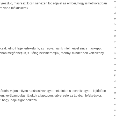
od
yrészt jó, másrészt kicsit nehezen fogadja el az ember, hogy ismét korábban
jra vár a mókuskerék.
ol
ot
ön
ős
pa
p
pr
ps
sak felnőtt fejjel értékelünk, ez nagyanyáink intelmeivel sincs másképp,
jobban megérthetjük, s utólag beismerhetjük, mennyi mindenben volt bizony
re
re
sa
sor
s
sü
sz
 kérdés, vajon milyen hatással van gyermekeinkre a technika gyors fejlődése.
sz
, tévébambulás, játékok a laptopon, tablet este az ágyban lefekvéskor:
s
k, hogy ideje elgondolkozni!
szí
sz
s