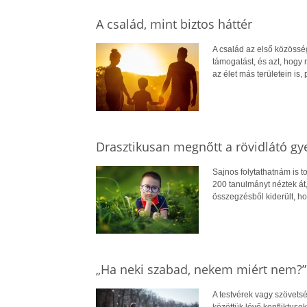
A család, mint biztos háttér
A család az első közösség,
támogatást, és azt, hogy m
az élet más területein is
Drasztikusan megnőtt a rövidlátó g
Sajnos folytathatnám is t
200 tanulmányt néztek át,
összegzésből kiderült, ho
„Ha neki szabad, nekem miért nem?” 
A testvérek vagy szövetsé
közöttük lévő konfliktus