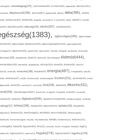
cukorbetegség(137),
orbeteg(25),
cukormentes(69),
D-vitamin(53),
daganat(36),
dekoráció(41),
diéta(395),
depresszió(199),
mencia(34),
desszert(67),
diagnózis(28),
diák(24),
dió(50),
dohányzás(92),
at(38),
döntés(58),
drága(26),
duzzanat(27),
E-vitamin(25),
eb(26),
ebéd(57),
ecet(38),
edzés(267),
édesség(141),
es(42),
édesítőszer(43),
edzőterem(42),
egészség(1383),
egészséges(246),
egészséges
etmód(100),
egészséges táplálkozás(45),
egészségmegőrzés(43),
egészségtelen(32),
észségügy(27),
egyensúly(63),
egyetem(30),
egyszerű(31),
éhes(30),
éhség(38),
éjszaka(33),
ekcéma(26),
életmód(444),
elmiszer(142),
élet(114),
elengedés(29),
életkor(30),
életminőség(30),
etmódváltás(109),
elhízás(110),
elme(93),
életvitel(28),
elfogadás(30),
élmény(55),
előny(37),
energia(487),
emésztés(166),
árás(32),
ember(38),
empátia(43),
Energiaital(29),
eper(30),
érzelem(211),
ő(36),
eredmény(47),
erő(36),
érrendszer(36),
érzékenység(36),
érzelmek(42),
érzelmi
étkezés(411),
étel(228),
elligencia(28),
érzés(39),
esemény(27),
eszköz(28),
ételek(39),
trend(194),
evés(92),
étrendkiegészítő(47),
étterem(24),
étvágy(34),
Európa(28),
évszak(28),
fájdalom(308),
cebook(42),
fahéj(43),
fájdalomcsillapító(39),
fáradékonyság(30),
fáradt(28),
fehérje(198),
radtság(117),
fejfájás(93),
fejlődés(142),
fejlesztés(44),
feladat(46),
félelem(115),
dolgozás(24),
felelősség(62),
felnőtt(66),
felszívódás(56),
féltékenység(26),
fertőzés(101),
töltődés(29),
fenntarthatóság(29),
fény(36),
fényvédelem(28),
férfi(86),
fertőtlenítés(31),
film(111),
szültség(82),
fiatal(39),
figyelem(69),
finom(26),
fitt(34),
fittség(34),
fizikai(25),
fog(51),
fogyás(279),
fogyókúra(178),
gadalom(25),
fogmosás(41),
fogorvos(24),
fogyasztás(67),