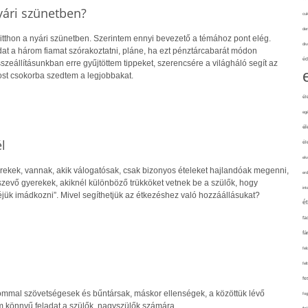
yári szünetben?
cuk
de
tthon a nyári szünetben. Szerintem ennyi bevezető a témához pont elég.
div
at a három fiamat szórakoztatni, pláne, ha ezt pénztárcabarát módon
éd
eállításunkban erre gyűjtöttem tippeket, szerencsére a világháló segít az
ost csokorba szedtem a legjobbakat.
él
eg
él
l
él
elv
rekek, vannak, akik válogatósak, csak bizonyos ételeket hajlandóak megenni,
erd
szevő gyerekek, akiknél különböző trükköket vetnek be a szülők, hogy
int
eléjük imádkozni”. Mivel segíthetjük az étkezéshez való hozzáállásukat?
é
fa
fá
fel
fel
fe
ommal szövetségesek és bűntársak, máskor ellenségek, a közöttük lévő
fo
m könnyű feladat a szülők, nagyszülők számára.