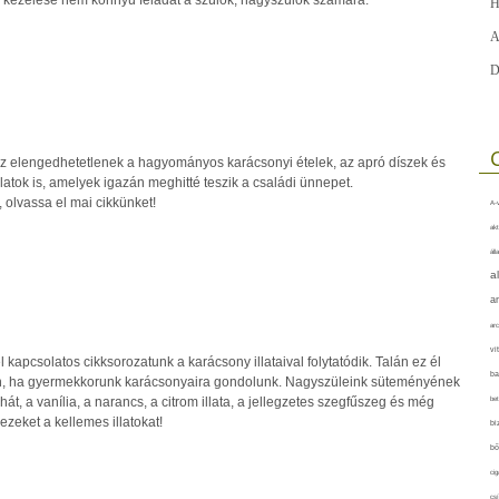
H
A
D
z elengedhetetlenek a hagyományos karácsonyi ételek, az apró díszek és
llatok is, amelyek igazán meghitté teszik a családi ünnepet.
t, olvassa el mai cikkünket!
A-v
akt
áll
a
a
arc
vi
kapcsolatos cikksorozatunk a karácsony illataival folytatódik. Talán ez él
ba
, ha gyermekkorunk karácsonyaira gondolunk. Nagyszüleink süteményének
yhát, a vanília, a narancs, a citrom illata, a jellegzetes szegfűszeg és még
bet
ezeket a kellemes illatokat!
bi
bő
cig
csí