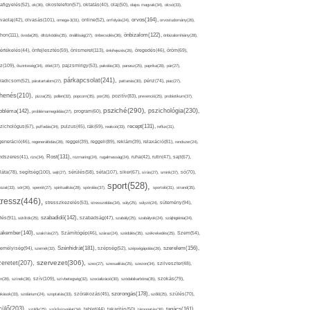
afigyelés(52),
ok(36),
okostelefon(57),
oktatás(40),
olaj(50),
olajos magvak(34),
olcsó(33),
olvasás(101),
orvos(164),
ívaolaj(42),
omega-3(31),
online(52),
orrfolyás(24),
orvostudomány(26),
thon(111),
önbizalom(122),
óvoda(26),
öltözködés(35),
önállóság(27),
önbecsülés(36),
önbizalomhiány(28),
önismeret(113),
értékelés(44),
önfejlesztés(59),
önkifejezés(26),
öregedés(46),
öröm(69),
z(109),
őszinteség(34),
ötlet(37),
pajzsmirigy(53),
pakolás(30),
panasz(25),
paprika(28),
pár(27),
párkapcsolat(241),
radicsom(52),
páratartalom(27),
pattanás(30),
pénz(74),
piac(27),
ihenés(210),
pizza(25),
pollen(32),
popcorn(35),
por(26),
pozitív(83),
prevenció(25),
probiotikum(37),
psziché(290),
pszichológia(230),
obléma(142),
problémamegoldás(27),
program(60),
recept(131),
zichológus(67),
puffadás(34),
pulzus(45),
rák(69),
reakció(33),
reflux(31),
generáció(46),
regenerálódás(28),
reggel(39),
reggeli(89),
reklám(39),
relaxáció(81),
rendszer(24),
Rost(131),
ndszeres(41),
rizs(34),
rozmaring(24),
rugalmasság(24),
ruha(42),
rutin(47),
sajt(67),
segítség(100),
séta(107),
láta(78),
sejt(27),
sérülés(58),
siker(67),
sírás(27),
smink(37),
só(70),
sport(528),
ozat(33),
sör(26),
spenót(27),
spiritualitás(28),
spórolás(37),
sportoló(31),
strand(35),
tressz(446),
sütemény(94),
stresszkezelés(53),
stresszoldás(34),
súly(25),
súlyzó(24),
szabadidő(142),
tés(91),
sütőtök(25),
szabadság(47),
szabály(25),
szabályok(24),
szájhigiénia(24),
akember(140),
szakítás(27),
Számítógép(46),
száraz(24),
szédülés(35),
székrekedés(25),
Szem(54),
Szénhidrát(181),
emélyiség(94),
szerelem(156),
szemét(32),
szépség(52),
szépségápolás(26),
szervezet(306),
zeretet(207),
szex(27),
szexualitás(25),
szezon(34),
szilveszter(48),
szív(109),
n(28),
színek(36),
szívbetegség(32),
szocializáció(30),
szódabikarbóna(35),
szokás(79),
szorongás(178),
okások(33),
szolárium(24),
szoptatás(33),
szórakozás(45),
szőlő(25),
szülés(70),
zülő(203),
tanács(161),
szülők(25),
szűrővizsgálat(34),
tablet(44),
takarítás(50),
támogatás(36),