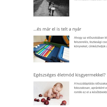
…és már el is telt a nyár
Ahogy az előszobában lévő
felszerelés, tisztasági c
könyveket, címkézhetjük a
Egészséges életmód kisgyermekkel?
A hozzátáplálás időszaka
fokozatosan, apránként v
romlik ez el a későbbiek