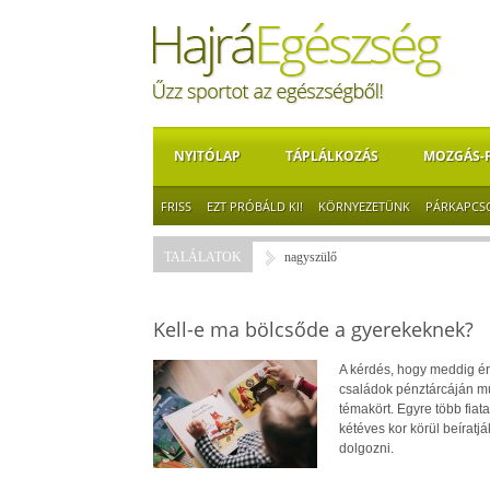
NYITÓLAP
TÁPLÁLKOZÁS
MOZGÁS-
FRISS
EZT PRÓBÁLD KI!
KÖRNYEZETÜNK
PÁRKAPCS
TALÁLATOK
nagyszülő
Kell-e ma bölcsőde a gyerekeknek?
A kérdés, hogy meddig é
családok pénztárcáján múli
témakört. Egyre több fiat
kétéves kor körül beírat
dolgozni.