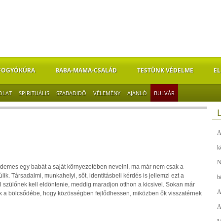
FOGYÓKÚRA
BABA-MAMA-CSALÁD
TESTÜNK VÉDELME
EL
OLAT
SPIRITUÁLIS
SZABADIDŐ
VÉLEMÉNY
AJÁNLÓ
BULVÁR
A
k
N
rdemes egy babát a saját környezetében nevelni, ma már nem csak a
k. Társadalmi, munkahelyi, sőt, identitásbeli kérdés is jellemzi ezt a
b
al szülőnek kell eldöntenie, meddig maradjon otthon a kicsivel. Sokan már
A
ják a bölcsődébe, hogy közösségben fejlődhessen, miközben ők visszatérnek
A