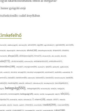
ogyan takarékoskodhatunk otthon az energiával?
 humor gyógyító ereje
iszfunkcionális család árnyékában
Címkefelhő
ajándék(95),
itamin(36),
adalékanyag(28),
adomány(26),
advent(40),
agy(80),
agyműködés(27),
akció(39),
alkohol(182),
ivitás(30),
alapanyag(30),
alkalmazás(28),
alkoholfogyasztás(36),
állapot(43),
állat(54),
allergia(122),
attartás(33),
állóképesség(42),
Alma(72),
almaecet(26),
aloe vera(33),
álom(34),
lvás(272),
alvászavar(66),
aminosav(33),
antibakteriális(42),
antibiotikum(47),
ntioxidáns(198),
anyagcsere(99),
anya(67),
anyuka(27),
apa(42),
ápolás(29),
applikáció(26),
ásványi anyag(111),
(29),
arcbőr(27),
ásványi anyagok(40),
asztma(47),
autó(46),
avokádó(36),
B-
tamin(41),
baba(82),
baktérium(89),
balaton(34),
baleset(51),
banán(53),
bántalmazás(24),
barát(48),
rátok(50),
barátság(58),
béke(29),
bélflóra(37),
bélrendszer(33),
bemelegítés(24),
beszélgetés(61),
betegség(550),
eg(34),
betegségek(39),
bevásárlás(28),
bicikli(25),
biológia(25),
bőr(221),
boldogság(125),
zalom(41),
biztonság(66),
bolt(31),
bor(36),
borogatás(28),
böjt(27),
C-vitamin(120),
rápolás(70),
brokkoli(29),
buli(24),
bűntudat(32),
cékla(28),
cél(57),
célok(30),
család(284),
aretta(38),
cikk(24),
Cink(24),
cipő(37),
citrom(61),
citromfű(26),
csecsemő(45),
cukor(194),
pés(26),
csoki(35),
csokoládé(71),
csomagolás(24),
csont(33),
csontritkulás(36),