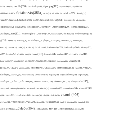
tápanyag(181),
tanulás(159),
ár(36),
tánc(26),
tanulmány(40),
tapasztalat(27),
táplálék(34),
táplálkozás(353),
lálékkiegészítő(25),
tárolás(29),
társ(27),
társadalom(50),
társaság(31),
tea(158),
tél(153),
vasz(87),
technika(46),
tej(88),
tejtermék(60),
telefon(49),
televízió(31),
terápia(92),
terhesség(96),
természet(129),
természetes(103),
ljesítmény(46),
termék(44),
test(171),
testmozgás(97),
rvezés(46),
testsúly(79),
testtartás(27),
tészta(39),
tevékenység(44),
pp(118),
tippek(27),
tisztaság(35),
tisztítás(44),
tojás(91),
torna(43),
torokfájás(32),
törődés(27),
tudatosság(115),
tudomány(106),
ténet(38),
trauma(31),
trükk(25),
tudás(30),
tudatos(46),
túlsúly(72),
tünet(139),
ra(78),
turmix(64),
túró(29),
tüdő(28),
tünetek(64),
türelem(47),
uborka(26),
újév(42),
ünnep(148),
ahasznosítás(37),
újszülött(26),
úszás(46),
Utazás(85),
Üdítő(26),
ülőmunka(27),
csora(79),
válás(24),
választás(29),
változás(48),
változatos(24),
várandósság(54),
város(24),
vas(64),
sárlás(85),
vashiány(31),
védekezés(28),
védelem(59),
vegán(48),
vegetáriánus(43),
vegyszer(28),
vércukorszint(108),
vérnyomás(125),
lemény(57),
vér(41),
vércukor(49),
vérkeringés(77),
rseny(46),
vérszegénység(34),
vese(46),
veszekedés(29),
veszély(45),
veszélyes(54),
világháló(41),
vitamin(406),
ág(34),
vírus(82),
viselkedés(86),
viszketés(30),
vita(34),
vitalitás(31),
víz(184),
aminhiány(33),
vitaminok(86),
vizsga(26),
vizsgálat(59),
zab(34),
zabkása(36),
zabpehely(36),
zöldség(304),
zsír(166),
ar(24),
zene(85),
zöldségek(32),
zsírégetés(46),
zsírsav(25)