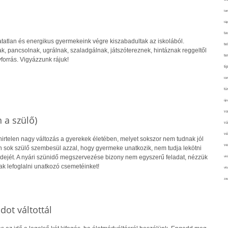
tan
táp
ta
hatatlan és energikus gyermekeink végre kiszabadultak az iskolából.
te
k, pancsolnak, ugrálnak, szaladgálnak, játszótereznek, hintáznak reggeltől
te
forrás. Vigyázzunk rájuk!
ti
tör
tú
újr
va
 a szülő)
vá
vé
 hirtelen nagy változás a gyerekek életében, melyet sokszor nem tudnak jól
ve
n sok szülő szembesül azzal, hogy gyermeke unatkozik, nem tudja lekötni
dejét. A nyári szünidő megszervezése bizony nem egyszerű feladat, nézzük
vir
k lefoglalni unatkozó csemetéinket!
vit
zav
dot váltottál