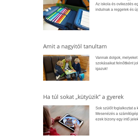
Az iskola és ovikezdés eg
indulnak a reggelek és ú
Amit a nagyitól tanultam
Vannak dolgok, melyeket c
szokásaikat felnőttként 
igazuk!
Ha túl sokat „kütyüzik” a gyerek
Sok szülőt foglalkoztat a
Mesenézés a számítógépen
ezek bizony egy intő jele