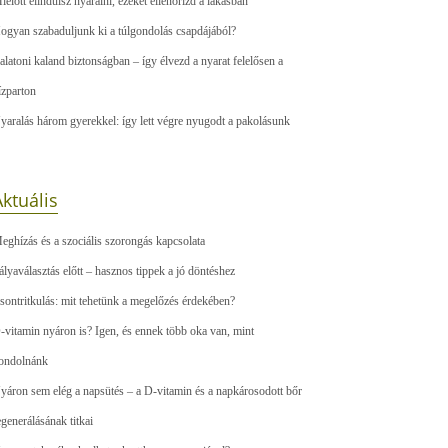
ielőtt elindulsz nyaralni, ezeket ellenőrizd a lakásban
ogyan szabaduljunk ki a túlgondolás csapdájából?
alatoni kaland biztonságban – így élvezd a nyarat felelősen a
ízparton
yaralás három gyerekkel: így lett végre nyugodt a pakolásunk
ktuális
eghízás és a szociális szorongás kapcsolata
ályaválasztás előtt – hasznos tippek a jó döntéshez
sontritkulás: mit tehetünk a megelőzés érdekében?
-vitamin nyáron is? Igen, és ennek több oka van, mint
ondolnánk
yáron sem elég a napsütés – a D-vitamin és a napkárosodott bőr
egenerálásának titkai