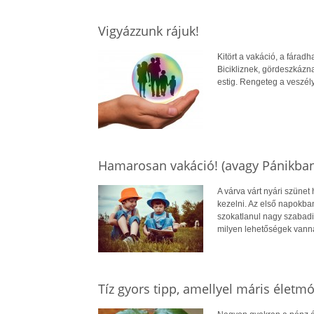
Vigyázzunk rájuk!
Kitört a vakáció, a fárad
Bicikliznek, gördeszkázna
estig. Rengeteg a veszély
Hamarosan vakáció! (avagy Pánikban
A várva várt nyári szünet
kezelni. Az első napokba
szokatlanul nagy szabadi
milyen lehetőségek vanna
Tíz gyors tipp, amellyel máris életmó