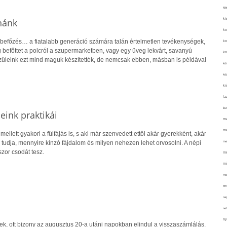
kié
ki
nánk
ko
 befőzés… a fiatalabb generáció számára talán értelmetlen tevékenységek,
ko
 befőttet a polcról a szupermarketben, vagy egy üveg lekvárt, savanyú
ko
züleink ezt mind maguk készítették, de nemcsak ebben, másban is példával
kör
köz
kr
lá
lev
eink praktikái
ma
ma
mellett gyakori a fülfájás is, s aki már szenvedett ettől akár gyerekként, akár
me
 tudja, mennyire kínzó fájdalom és milyen nehezen lehet orvosolni. A népi
or csodát tesz.
me
mé
mo
mu
na
ne
ny
ek, ott bizony az augusztus 20-a utáni napokban elindul a visszaszámlálás.