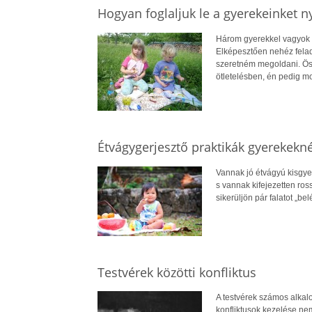
Hogyan foglaljuk le a gyerekeinket n
Három gyerekkel vagyok i
Elképesztően nehéz felad
szeretném megoldani. Össz
ötletelésben, én pedig m
Étvágygerjesztő praktikák gyerekekné
Vannak jó étvágyú kisgye
s vannak kifejezetten ros
sikerüljön pár falatot „b
Testvérek közötti konfliktus
A testvérek számos alkal
konfliktusok kezelése ne