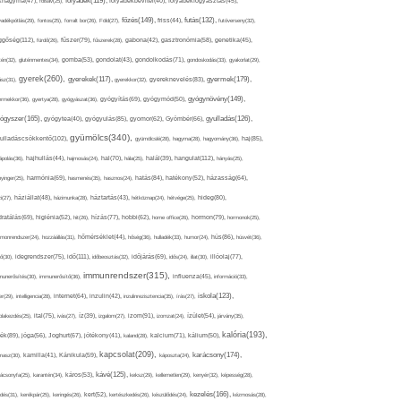
folyadék(119),
khagyma(47),
folsav(25),
folyadékbevitel(40),
folyadékfogyasztás(45),
főzés(149),
futás(132),
yadékpótlás(29),
fontos(25),
forralt bor(26),
Föld(27),
friss(44),
futóverseny(32),
ggőség(112),
fürdő(26),
fűszer(79),
fűszerek(28),
gabona(42),
gasztronómia(58),
genetika(45),
tén(32),
gluténmentes(34),
gomba(53),
gondolat(43),
gondolkodás(71),
gondoskodás(33),
gyakorlat(29),
gyerek(260),
gyermek(179),
gyerekek(117),
ász(31),
gyerekkor(32),
gyereknevelés(83),
gyógynövény(149),
ermekkor(36),
gyertya(28),
gyógyászat(36),
gyógyítás(69),
gyógymód(50),
ógyszer(165),
gyulladás(126),
gyógytea(40),
gyógyulás(85),
gyomor(62),
Gyömbér(66),
gyümölcs(340),
ulladáscsökkentő(102),
gyümölcslé(28),
hagyma(28),
hagyomány(36),
haj(85),
hangulat(112),
ápolás(36),
hajhullás(44),
hajmosás(24),
hal(70),
hála(25),
halál(39),
hányás(25),
yinger(25),
harmónia(69),
hasmenés(35),
hasznos(24),
hatás(84),
hatékony(52),
házasság(64),
i(27),
háziállat(48),
házimunka(28),
háztartás(43),
hétköznap(24),
hétvége(25),
hideg(80),
dratálás(69),
higiénia(52),
hit(26),
hízás(77),
hobbi(62),
home office(26),
hormon(79),
hormonok(25),
rmonrendszer(24),
hozzáállás(31),
hőmérséklet(44),
hőség(36),
hulladék(33),
humor(24),
hús(86),
húsvét(36),
idő(111),
ő(30),
idegrendszer(75),
időbeosztás(32),
időjárás(69),
idős(24),
illat(30),
illóolaj(77),
immunrendszer(315),
munerősítés(30),
immunerősítő(36),
influenza(45),
információ(33),
iskola(123),
er(29),
intelligencia(28),
internet(64),
inzulin(42),
inzulinrezisztencia(35),
írás(27),
olakezdés(25),
ital(75),
ivás(27),
íz(39),
izgalom(27),
izom(91),
izomzat(24),
ízület(54),
járvány(35),
kalória(193),
ték(89),
jóga(56),
Joghurt(67),
jótékony(41),
kaland(28),
kalcium(71),
kálium(50),
kapcsolat(209),
karácsony(174),
masz(30),
kamilla(41),
Kánikula(59),
káposzta(24),
kávé(125),
ácsonyfa(25),
karantén(34),
káros(53),
keksz(29),
kellemetlen(29),
kenyér(32),
képesség(28),
kezelés(166),
dés(31),
kerékpár(25),
keringés(26),
kert(52),
kertészkedés(26),
készülődés(24),
kézmosás(28),