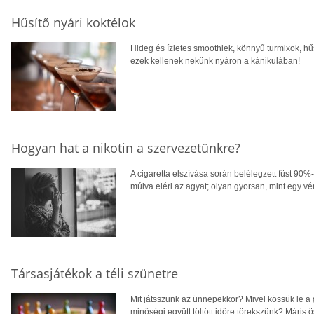
Hűsítő nyári koktélok
Hideg és ízletes smoothiek, könnyű turmixok, hű
ezek kellenek nekünk nyáron a kánikulában!
Hogyan hat a nikotin a szervezetünkre?
A cigaretta elszívása során belélegzett füst 90%
múlva eléri az agyat; olyan gyorsan, mint egy vé
Társasjátékok a téli szünetre
Mit játsszunk az ünnepekkor? Mivel kössük le a
minőségi együtt töltött időre törekszünk? Máris 