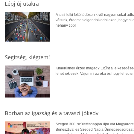
Lépj új utakra
A testi-lelki feltöltődésen kívül nagyon sokat ad
váltunk, érdemes elgondolkodni azon, hogyan le
néhány tipp!
Segítség, kiégtem!
Kimerültnek érzed magad? Eltűnt a lelkesedésed,
lehetnek ezek. Vajon mi az oka és hogy lehet te
Borban az igazság és a tavaszi jókedv
Szeged 300. születésnapján újra vár Magyarors
Borfesztivál és Szeged Napja Ünnepségsorozat -