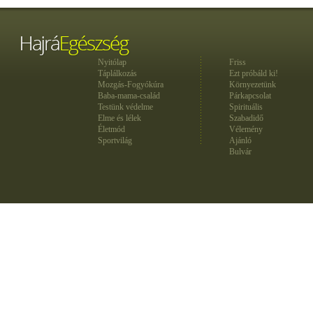
Nyitólap
Friss
Táplálkozás
Ezt próbáld ki!
Mozgás-Fogyókúra
Környezetünk
Baba-mama-család
Párkapcsolat
Testünk védelme
Spirituális
Elme és lélek
Szabadidő
Életmód
Vélemény
Sportvilág
Ajánló
Bulvár