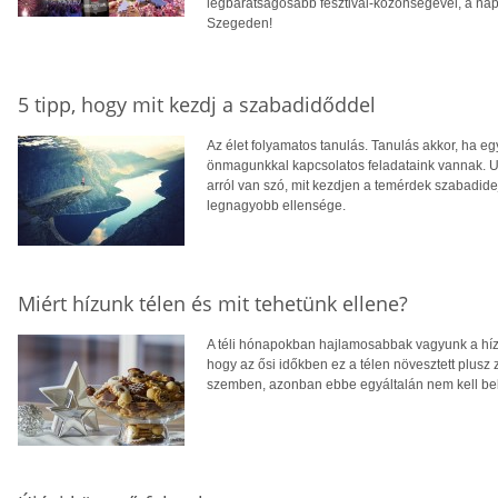
legbarátságosabb fesztivál-közönségével, a nap
Szegeden!
5 tipp, hogy mit kezdj a szabadidőddel
Az élet folyamatos tanulás. Tanulás akkor, ha eg
önmagunkkal kapcsolatos feladataink vannak. 
arról van szó, mit kezdjen a temérdek szabadi
legnagyobb ellensége.
Miért hízunk télen és mit tehetünk ellene?
A téli hónapokban hajlamosabbak vagyunk a híz
hogy az ősi időkben ez a télen növesztett plusz z
szemben, azonban ebbe egyáltalán nem kell bele