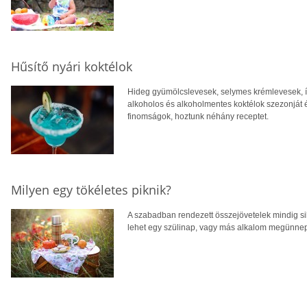
Hűsítő nyári koktélok
Hideg gyümölcslevesek, selymes krémlevesek, íz
alkoholos és alkoholmentes koktélok szezonját é
finomságok, hoztunk néhány receptet.
Milyen egy tökéletes piknik?
A szabadban rendezett összejövetelek mindig sik
lehet egy szülinap, vagy más alkalom megünneplé