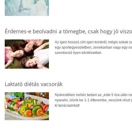
Érdemes-e beolvadni a tömegbe, csak hogy jó viszo
Az igen hosszú cím igen konkrét, mégis sokak s
egy sportegyesületben, zenekarban vagy egy os
szembesül ilyen kérdésekkel.
Laktató diétás vacsorák
Nyárestéken nehéz tartani az „este 5 óra után n
nyaralni, ülünk be 1-1 étterembe, veszünk részt gr
ki tanácsainkat!