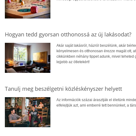
Hogyan tedd gyorsan otthonossá az új lakásodat?
Akár saját lakásról, házról beszélünk, akár bér
kényelmesen és otthonosan érezze magát ott, 
cikkünkben néhány tippet adunk, mivel teheted 
lejjebb az ötletekért!
Tanulj meg beszélgetni közléskényszer helyett
Az információk százai árasztják el életünk mind
elfelejtjük azt, ami emberré tett bennünket, a t