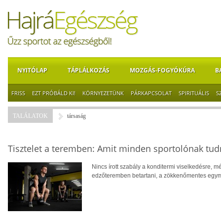
NYITÓLAP
TÁPLÁLKOZÁS
MOZGÁS-FOGYÓKÚRA
B
FRISS
EZT PRÓBÁLD KI!
KÖRNYEZETÜNK
PÁRKAPCSOLAT
SPIRITUÁLIS
S
TALÁLATOK
társaság
Tisztelet a teremben: Amit minden sportolónak tudn
Nincs írott szabály a konditermi viselkedésre, még
edzőteremben betartani, a zökkenőmentes egym