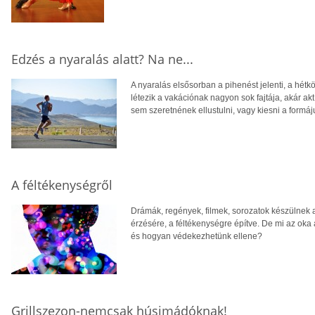
Edzés a nyaralás alatt? Na ne...
A nyaralás elsősorban a pihenést jelenti, a hé
létezik a vakációnak nagyon sok fajtája, akár ak
sem szeretnének ellustulni, vagy kiesni a formáj
A féltékenységről
Drámák, regények, filmek, sorozatok készülnek 
érzésére, a féltékenységre építve. De mi az oka
és hogyan védekezhetünk ellene?
Grillszezon-nemcsak húsimádóknak!