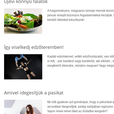
Újévi könnyű falatok
A hagyományos, magyaros ünnepi menük bizony 
január elsejét bizonyos fogadalmakkal kezdjük.
kímélő ételeket készítsünk!
Így viselkedj edzőteremben!
Kaptál edzéstervet, vettél edzőruházatot, van idő
is lett, - pár barátod vagy barátnőd, aki elkísér-
megfelelő étrendre, minden megvan! Vagy mé
Amivel idegesítjük a pasikat
Mi nők gyakran azt gondoljuk, hogy a párunkat a
arcunkkal idegesítjük, pedig valójában egészen 
Vajon mivel lehet őket az őrületbe kergetni?