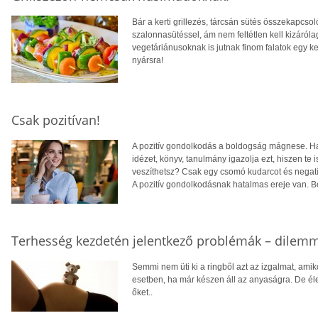
Bár a kerti grillezés, tárcsán sütés összekapcs
szalonnasütéssel, ám nem feltétlen kell kizáró
vegetáriánusoknak is jutnak finom falatok egy ke
nyársra!
Csak pozitívan!
A pozitív gondolkodás a boldogság mágnese. Ha
idézet, könyv, tanulmány igazolja ezt, hiszen te i
veszíthetsz? Csak egy csomó kudarcot és negat
A pozitív gondolkodásnak hatalmas ereje van. Be
Terhesség kezdetén jelentkező problémák – dilem
Semmi nem üti ki a ringből azt az izgalmat, amiko
esetben, ha már készen áll az anyaságra. De éle
őket..