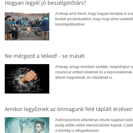
Hogyan legyél jó beszélgetőtárs?
A minap arról írtunk, hogy hogyan kerüljük el a
tovább gondolásaként, hogy hogy lehet valakiből
beszélgetőpartner.
Ne mérgezd a lelked! - se másét
A harag, ahogy mondani szokták, megmérgezi a 
rosszat az emberi léleknek és a kapcsolatoknak
ártunk magunknak, és másoknak is.
Amikor legyőznek az önmagunk felé táplált érzései
A környezetünk véleménye rólunk nagyban befoly
pedig előbb-utóbb interiorizálódni fognak. Csa
a külvilág is elfogadhasson.