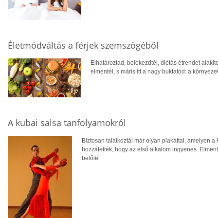
Életmódváltás a férjek szemszögéből
Elhatároztad, belekezdtél, diétás étrendet alakítot
elmentél, s máris itt a nagy buktatód: a környeze
A kubai salsa tanfolyamokról
Biztosan találkoztál már olyan plakáttal, amelyen a 
hozzátették, hogy az első alkalom ingyenes. Elmenté
belőle