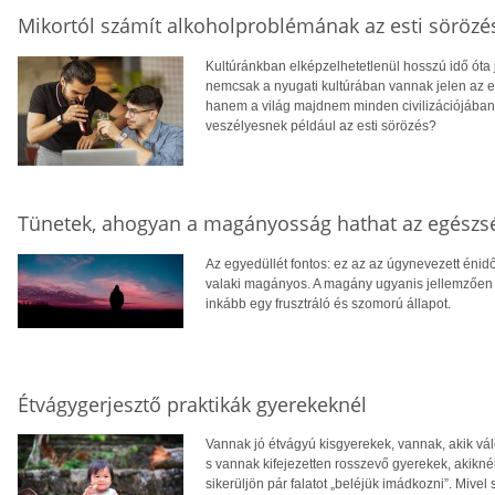
Mikortól számít alkoholproblémának az esti sörözé
Kultúránkban elképzelhetetlenül hosszú idő óta
nemcsak a nyugati kultúrában vannak jelen az els
hanem a világ majdnem minden civilizációjában 
veszélyesnek például az esti sörözés?
Tünetek, ahogyan a magányosság hathat az egészs
Az egyedüllét fontos: ez az az úgynevezett énidő
valaki magányos. A magány ugyanis jellemzően ne
inkább egy frusztráló és szomorú állapot.
Étvágygerjesztő praktikák gyerekeknél
Vannak jó étvágyú kisgyerekek, vannak, akik vá
s vannak kifejezetten rosszevő gyerekek, akikné
sikerüljön pár falatot „beléjük imádkozni”. Mive