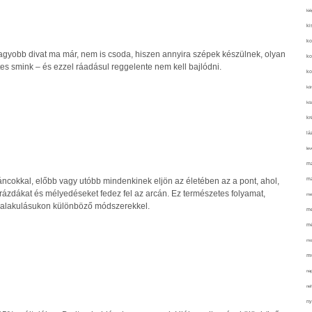
kié
ki
ko
agyobb divat ma már, nem is csoda, hiszen annyira szépek készülnek, olyan
ko
tes smink – és ezzel ráadásul reggelente nem kell bajlódni.
ko
kör
köz
kr
lá
lev
ma
ma
cokkal, előbb vagy utóbb mindenkinek eljön az életében az a pont, ahol,
rázdákat és mélyedéseket fedez fel az arcán. Ez természetes folyamat,
me
kialakulásukon különböző módszerekkel.
me
mé
mo
mu
na
ne
ny