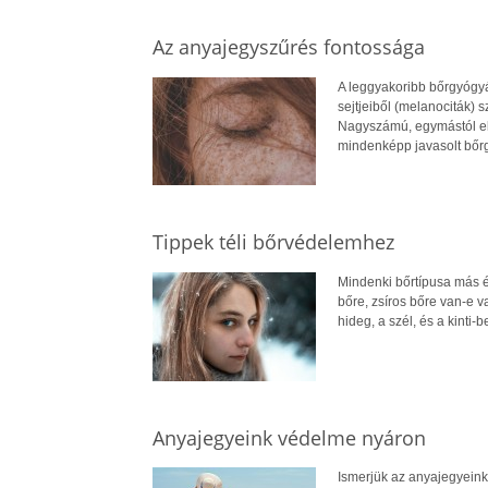
Az anyajegyszűrés fontossága
A leggyakoribb bőrgyógyá
sejtjeiből (melanociták) 
Nagyszámú, egymástól el
mindenképp javasolt bőr
Tippek téli bőrvédelemhez
Mindenki bőrtípusa más é
bőre, zsíros bőre van-e v
hideg, a szél, és a kinti
Anyajegyeink védelme nyáron
Ismerjük az anyajegyeink