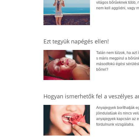
világos bőrűeknek több, n
nem kell aggódni, vagy m
Ezt tegyük napégés ellen!
Talán nem túlzok, ha azt 
s máris megpirul a bőrünk
másodfokú égési sérülésk
bőrrel?
Hogyan ismerhetők fel a veszélyes a
Anyajegyek boríthatják e
jóindulatúak és nincs ve
anyajegyek kapcsán az e
fordulnunk vizsgálatra.