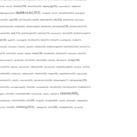
tápanyag(181),
tanulás(159),
ár(36),
tánc(26),
tanulmány(40),
tapasztalat(27),
táplálék(34),
táplálkozás(353),
lálékkiegészítő(25),
tárolás(29),
társ(27),
társadalom(50),
társaság(31),
tea(158),
tél(153),
vasz(87),
technika(46),
tej(88),
tejtermék(60),
telefon(49),
televízió(31),
terápia(92),
terhesség(96),
természet(129),
természetes(103),
ljesítmény(46),
termék(44),
test(171),
testmozgás(97),
rvezés(46),
testsúly(79),
testtartás(27),
tészta(39),
tevékenység(44),
pp(118),
tippek(27),
tisztaság(35),
tisztítás(44),
tojás(91),
torna(43),
torokfájás(32),
törődés(27),
tudatosság(115),
tudomány(106),
ténet(38),
trauma(31),
trükk(25),
tudás(30),
tudatos(46),
túlsúly(71),
tünet(139),
ra(78),
turmix(64),
túró(29),
tüdő(28),
tünetek(64),
türelem(47),
uborka(26),
újév(42),
ünnep(148),
ahasznosítás(37),
újszülött(26),
úszás(46),
Utazás(85),
Üdítő(26),
ülőmunka(27),
csora(79),
válás(24),
választás(29),
változás(48),
változatos(24),
várandósság(54),
város(24),
vas(64),
sárlás(85),
vashiány(31),
védekezés(28),
védelem(59),
vegán(48),
vegetáriánus(43),
vegyszer(28),
vércukorszint(108),
vérnyomás(125),
lemény(57),
vér(41),
vércukor(49),
vérkeringés(77),
rseny(46),
vérszegénység(34),
vese(46),
veszekedés(29),
veszély(45),
veszélyes(54),
világháló(41),
vitamin(406),
ág(34),
vírus(82),
viselkedés(86),
viszketés(30),
vita(34),
vitalitás(31),
víz(184),
aminhiány(33),
vitaminok(85),
vizsga(26),
vizsgálat(59),
zab(34),
zabkása(36),
zabpehely(36),
zöldség(304),
zsír(166),
ar(24),
zene(85),
zöldségek(32),
zsírégetés(46),
zsírsav(25)