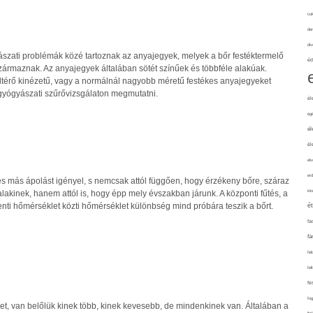
cuk
de
div
szati problémák közé tartoznak az anyajegyek, melyek a bőr festéktermelő
éd
származnak. Az anyajegyek általában sötét színűek és többféle alakúak.
térő kinézetű, vagy a normálnál nagyobb méretű festékes anyajegyeket
gyógyászati szűrővizsgálaton megmutatni.
él
eg
él
él
elv
erd
s más ápolást igényel, s nemcsak attól függően, hogy érzékeny bőre, száraz
int
alakinek, hanem attól is, hogy épp mely évszakban járunk. A központi fűtés, a
-benti hőmérséklet közti hőmérséklet különbség mind próbára teszik a bőrt.
é
fa
fá
fel
fel
fe
fo
et, van belőlük kinek több, kinek kevesebb, de mindenkinek van. Általában a