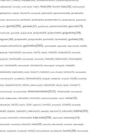
folyadék(119),
khagyma(47),
folsav(25),
folyadékbevitel(40),
folyadékfogyasztás(45),
főzés(149),
futás(132),
yadékpótlás(29),
fontos(25),
forralt bor(26),
Föld(27),
friss(44),
futóverseny(32),
ggőség(112),
fürdő(26),
fűszer(79),
fűszerek(28),
gabona(42),
gasztronómia(58),
genetika(45),
tén(32),
gluténmentes(34),
gomba(53),
gondolat(43),
gondolkodás(71),
gondoskodás(33),
gyakorlat(29),
gyerek(260),
gyermek(179),
gyerekek(117),
ász(31),
gyerekkor(32),
gyereknevelés(83),
gyógynövény(149),
ermekkor(36),
gyertya(28),
gyógyászat(36),
gyógyítás(69),
gyógymód(50),
ógyszer(165),
gyulladás(126),
gyógytea(40),
gyógyulás(85),
gyomor(62),
Gyömbér(66),
gyümölcs(340),
ulladáscsökkentő(102),
gyümölcslé(28),
hagyma(28),
hagyomány(36),
haj(85),
hangulat(112),
ápolás(36),
hajhullás(44),
hajmosás(24),
hal(70),
hála(25),
halál(39),
hányás(25),
yinger(25),
harmónia(69),
hasmenés(35),
hasznos(24),
hatás(84),
hatékony(52),
házasság(64),
i(27),
háziállat(48),
házimunka(28),
háztartás(43),
hétköznap(24),
hétvége(25),
hideg(80),
dratálás(69),
higiénia(52),
hit(26),
hízás(77),
hobbi(62),
home office(26),
hormon(79),
hormonok(25),
rmonrendszer(24),
hozzáállás(31),
hőmérséklet(44),
hőség(36),
hulladék(33),
humor(24),
hús(86),
húsvét(36),
idő(111),
ő(30),
idegrendszer(75),
időbeosztás(32),
időjárás(69),
idős(24),
illat(30),
illóolaj(77),
immunrendszer(315),
munerősítés(30),
immunerősítő(36),
influenza(45),
információ(33),
iskola(123),
er(29),
intelligencia(28),
internet(64),
inzulin(42),
inzulinrezisztencia(35),
írás(27),
olakezdés(25),
ital(75),
ivás(27),
íz(39),
izgalom(27),
izom(91),
izomzat(24),
ízület(54),
járvány(35),
kalória(193),
ték(89),
jóga(56),
Joghurt(67),
jótékony(41),
kaland(28),
kalcium(71),
kálium(50),
kapcsolat(209),
karácsony(174),
masz(30),
kamilla(41),
Kánikula(59),
káposzta(24),
kávé(125),
ácsonyfa(25),
karantén(34),
káros(53),
keksz(29),
kellemetlen(29),
kenyér(32),
képesség(28),
kezelés(166),
dés(31),
kerékpár(25),
keringés(26),
kert(52),
kertészkedés(26),
készülődés(24),
kézmosás(28),