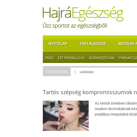
NYITÓLAP
TÁPLÁLKOZÁS
MOZGÁS-
FRISS
EZT PRÓBÁLD KI!
KÖRNYEZETÜNK
PÁRKAPCS
TALÁLATOK
szolárium
Tartós szépség kompromisszumok nél
Az elmúlt években látván
modern technikáknak kösz
praktikus megoldást kíná