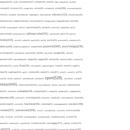
afigyelés(52),
ok(36),
okostelefon(57),
oktatás(40),
olaj(50),
olajos magvak(34),
olcsó(33),
olvasás(101),
orvos(164),
ívaolaj(42),
omega-3(31),
online(52),
orrfolyás(24),
orvostudomány(26),
thon(111),
önbizalom(121),
óvoda(26),
öltözködés(35),
önállóság(27),
önbecsülés(36),
önbizalomhiány(28),
önismeret(112),
értékelés(43),
önfejlesztés(59),
önkifejezés(26),
öregedés(46),
öröm(69),
z(109),
őszinteség(34),
ötlet(37),
pajzsmirigy(53),
pakolás(30),
panasz(25),
paprika(28),
pár(27),
párkapcsolat(241),
radicsom(52),
páratartalom(27),
pattanás(30),
pénz(74),
piac(27),
ihenés(210),
pizza(25),
pollen(32),
popcorn(35),
por(26),
pozitív(83),
prevenció(25),
probiotikum(37),
psziché(290),
pszichológia(230),
obléma(142),
problémamegoldás(27),
program(60),
recept(131),
zichológus(67),
puffadás(34),
pulzus(45),
rák(69),
reakció(33),
reflux(31),
generáció(46),
regenerálódás(28),
reggel(39),
reggeli(89),
reklám(39),
relaxáció(81),
rendszer(24),
Rost(131),
ndszeres(41),
rizs(34),
rozmaring(24),
rugalmasság(24),
ruha(42),
rutin(47),
sajt(67),
segítség(100),
séta(107),
láta(78),
sejt(27),
sérülés(58),
siker(67),
sírás(27),
smink(37),
só(70),
sport(528),
ozat(33),
sör(26),
spenót(27),
spiritualitás(28),
spórolás(37),
sportoló(31),
strand(35),
tressz(445),
sütemény(94),
stresszkezelés(53),
stresszoldás(34),
súly(25),
súlyzó(24),
szabadidő(142),
tés(91),
sütőtök(25),
szabadság(47),
szabály(25),
szabályok(24),
szájhigiénia(24),
akember(140),
szakítás(27),
Számítógép(46),
száraz(24),
szédülés(35),
székrekedés(25),
Szem(54),
Szénhidrát(181),
emélyiség(94),
szerelem(156),
szemét(32),
szépség(52),
szépségápolás(26),
szervezet(306),
zeretet(207),
szex(27),
szexualitás(25),
szezon(34),
szilveszter(48),
szív(109),
n(28),
színek(36),
szívbetegség(32),
szocializáció(30),
szódabikarbóna(35),
szokás(79),
szorongás(177),
okások(33),
szolárium(24),
szoptatás(33),
szórakozás(45),
szőlő(25),
szülés(70),
zülő(203),
tanács(161),
szülők(25),
szűrővizsgálat(34),
tablet(44),
takarítás(50),
támogatás(36),