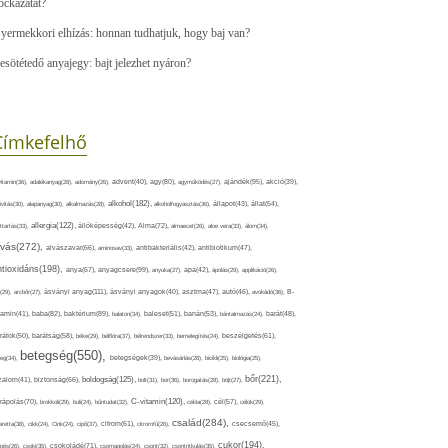
ockázatát?
yermekkori elhízás: honnan tudhatjuk, hogy baj van?
esötétedő anyajegy: bajt jelezhet nyáron?
Címkefelhő
ajándék(95),
itamin(36),
adalékanyag(28),
adomány(26),
advent(40),
agy(80),
agyműködés(27),
akció(39),
alkohol(182),
ivitás(30),
alapanyag(30),
alkalmazás(28),
alkoholfogyasztás(36),
állapot(43),
állat(54),
allergia(122),
attartás(33),
állóképesség(42),
Alma(72),
almaecet(26),
aloe vera(33),
álom(34),
lvás(272),
alvászavar(66),
aminosav(33),
antibakteriális(42),
antibiotikum(47),
ntioxidáns(198),
anyagcsere(99),
anya(67),
anyuka(27),
apa(42),
ápolás(29),
applikáció(26),
ásványi anyag(111),
(29),
arcbőr(27),
ásványi anyagok(40),
asztma(47),
autó(46),
avokádó(36),
B-
tamin(41),
baba(82),
baktérium(89),
balaton(34),
baleset(51),
banán(53),
bántalmazás(24),
barát(48),
rátok(50),
barátság(58),
béke(29),
bélflóra(37),
bélrendszer(33),
bemelegítés(24),
beszélgetés(61),
betegség(550),
eg(34),
betegségek(39),
bevásárlás(28),
bicikli(25),
biológia(25),
bőr(221),
boldogság(125),
zalom(41),
biztonság(66),
bolt(31),
bor(36),
borogatás(28),
böjt(27),
C-vitamin(120),
rápolás(70),
brokkoli(29),
buli(24),
bűntudat(32),
cékla(28),
cél(57),
célok(29),
család(284),
aretta(38),
cikk(24),
Cink(24),
cipő(37),
citrom(61),
citromfű(26),
csecsemő(45),
cukor(194),
pés(26),
csoki(35),
csokoládé(71),
csomagolás(24),
csont(32),
csontritkulás(35),