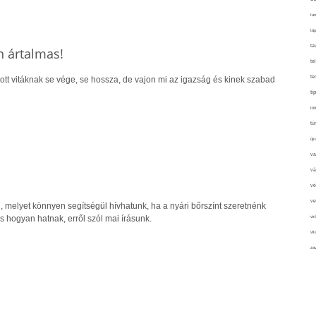
tan
táp
ta
n ártalmas!
te
te
tott vitáknak se vége, se hossza, de vajon mi az igazság és kinek szabad
ti
tör
tú
újr
va
vá
vé
ve
, melyet könnyen segítségül hívhatunk, ha a nyári bőrszínt szeretnénk
 hogyan hatnak, erről szól mai írásunk.
vir
vit
zav