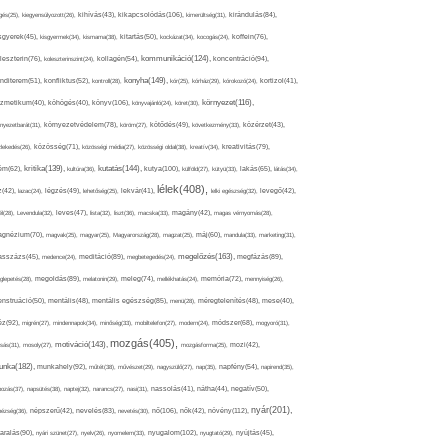
kikapcsolódás(106),
gés(25),
kiegyensúlyozott(26),
kihívás(43),
kimerültség(31),
kirándulás(84),
sgyerek(45),
kisgyermek(34),
kismama(38),
kitartás(50),
kockázat(34),
kocogás(24),
koffein(76),
kommunikáció(124),
koncentráció(94),
leszterin(76),
koleszterinszint(24),
kollagén(54),
konyha(149),
nditerem(51),
konfliktus(52),
kontroll(28),
kór(25),
kórház(29),
kórokozó(24),
kortizol(41),
könyv(106),
környezet(116),
zmetikum(40),
köhögés(40),
könyvajánló(24),
köret(30),
nyezetbarát(31),
környezetvédelem(78),
köröm(27),
kötődés(49),
következmény(33),
közérzet(43),
lekedés(26),
közösség(71),
közösségi média(27),
közösségi oldal(38),
kreatív(34),
kreativitás(79),
kritika(139),
kutatás(144),
kutya(100),
ém(62),
kultúra(36),
külföld(27),
kütyü(33),
lakás(65),
látás(34),
lélek(408),
z(42),
lazac(24),
légzés(49),
lehetőség(25),
lekvár(41),
lelki egészség(32),
levegő(42),
él(28),
Levendula(32),
leves(47),
lista(32),
liszt(36),
macska(33),
magány(42),
magas vérnyomás(28),
gnézium(70),
magvak(25),
magyar(25),
Magyarország(28),
magzat(25),
máj(60),
mandula(33),
marketing(31),
megelőzés(163),
sszázs(45),
medence(24),
meditáció(89),
megbetegedés(24),
megfázás(89),
glepetés(28),
megoldás(89),
melatonin(29),
meleg(74),
mellékhatás(24),
memória(72),
mennyiség(26),
nstruáció(50),
mentális(48),
mentális egészség(85),
menü(28),
méregtelenítés(48),
mese(40),
z(92),
migrén(27),
mindennapok(34),
minőség(33),
mobiltelefon(27),
modern(24),
módszer(68),
mogyoró(31),
mozgás(405),
motiváció(143),
sás(31),
mosoly(27),
mozgásforma(25),
mozi(42),
nka(182),
munkahely(92),
műtét(38),
művészet(29),
nagyszülő(27),
nap(35),
napfény(54),
napirend(35),
pozás(37),
napsütés(38),
naptej(32),
narancs(27),
nasi(31),
nassolás(41),
nátha(44),
negatív(50),
nyár(201),
nő(106),
növény(112),
hézség(36),
népszerű(42),
nevelés(83),
nevetés(30),
nők(42),
nyugalom(102),
aralás(90),
nyári szünet(27),
nyelv(26),
nyomelem(33),
nyugtató(29),
nyújtás(45),