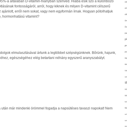
95%-a általában D-vitamin-hiányban szenved. Hiába esik szó a különböző
od
lásának fontosságáról, arról, hogy kiknek és milyen D-vitamint célszerű
ol
 ajánlott, erről nem sokat, vagy nem egyformán írnak. Hogyan pótolhatjuk
ot
ó, hormonhatású vitamint?
ön
ős
pa
p
pr
dolgok elmulasztásával ártunk a legtöbbet szépségünknek. Bőrünk, hajunk,
ps
éhez, egészségéhez elég betartani néhány egyszerű aranyszabályt.
re
re
sa
sor
s
sü
sz
sz
a után már mindenki örömmel fogadja a napsütéses tavaszi napokat! Nem
s
szí
sz
s