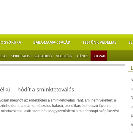
FOGYÓKÚRA
BABA-MAMA-CSALÁD
TESTÜNK VÉDELME
EL
OLAT
SPIRITUÁLIS
SZABADIDŐ
VÉLEMÉNY
AJÁNLÓ
BULVÁR
A
kül – hódít a sminktetoválás
k
N
yosan megnőtt az érdeklődés a sminktetoválás iránt, ami nem véletlen: a
önhetően ma már természetes hatású, esztétikus és hosszú távon is
b
l mindazoknak, akik szeretnék leegyszerűsíteni a mindennapi szépítkezést.
E
A