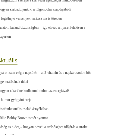
 magnézium szerepe a szervezet egészséges működésében
ogyan szabaduljunk ki a túlgondolás csapdájából?
 fogathajtó versenyek varázsa ma is töretlen
alatoni kaland biztonságban – így élvezd a nyarat felelősen a
ízparton
ktuális
yáron sem elég a napsütés – a D-vitamin és a napkárosodott bőr
egenerálásának titkai
ogyan takarékoskodhatunk otthon az energiával?
 humor gyógyító ereje
iszfunkcionális család árnyékában
illie Bobby Brown ismét nyomoz
őség és hideg – hogyan növeli a szélsőséges időjárás a stroke