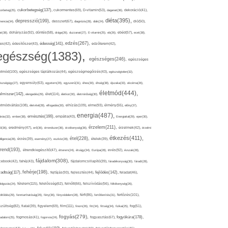
cukorbetegség(137),
orbeteg(25),
cukormentes(69),
D-vitamin(53),
daganat(36),
dekoráció(41),
diéta(395),
depresszió(199),
mencia(34),
desszert(67),
diagnózis(28),
diák(24),
dió(50),
dohányzás(92),
at(38),
döntés(58),
drága(26),
duzzanat(27),
E-vitamin(25),
eb(26),
ebéd(57),
ecet(38),
edzés(267),
édesség(141),
es(42),
édesítőszer(43),
edzőterem(42),
egészség(1383),
egészséges(246),
egészséges
etmód(100),
egészséges táplálkozás(44),
egészségmegőrzés(43),
egészségtelen(32),
észségügy(27),
egyensúly(63),
egyetem(29),
egyszerű(31),
éhes(30),
éhség(38),
éjszaka(33),
ekcéma(26),
életmód(444),
elmiszer(142),
élet(114),
elengedés(29),
életkor(30),
életminőség(30),
etmódváltás(108),
elhízás(109),
elme(93),
életvitel(28),
elfogadás(30),
élmény(55),
előny(37),
energia(487),
emésztés(166),
árás(32),
ember(38),
empátia(43),
Energiaital(29),
eper(30),
érzelem(211),
ő(36),
eredmény(47),
erő(36),
érrendszer(36),
érzékenység(36),
érzelmek(42),
érzelmi
étkezés(411),
étel(228),
elligencia(28),
érzés(39),
esemény(27),
eszköz(28),
ételek(39),
trend(193),
evés(92),
étrendkiegészítő(47),
étterem(24),
étvágy(34),
Európa(28),
évszak(28),
fájdalom(308),
cebook(42),
fahéj(43),
fájdalomcsillapító(39),
fáradékonyság(30),
fáradt(28),
fehérje(198),
radtság(117),
fejfájás(93),
fejlődés(142),
fejlesztés(44),
feladat(46),
félelem(115),
dolgozás(24),
felelősség(62),
felnőtt(66),
felszívódás(56),
féltékenység(26),
fertőzés(101),
töltődés(29),
fenntarthatóság(29),
fény(36),
fényvédelem(28),
férfi(86),
fertőtlenítés(31),
film(111),
szültség(82),
fiatal(39),
figyelem(69),
finom(26),
fitt(34),
fittség(34),
fizikai(25),
fog(51),
fogyás(279),
fogyókúra(178),
gadalom(25),
fogmosás(41),
fogorvos(24),
fogyasztás(67),