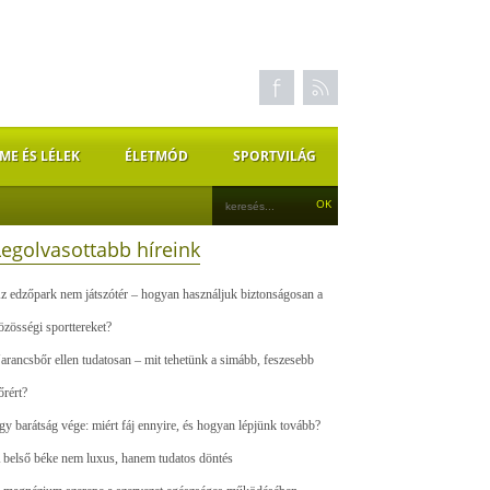
ME ÉS LÉLEK
ÉLETMÓD
SPORTVILÁG
Legolvasottabb híreink
z edzőpark nem játszótér – hogyan használjuk biztonságosan a
özösségi sporttereket?
arancsbőr ellen tudatosan – mit tehetünk a simább, feszesebb
őrért?
gy barátság vége: miért fáj ennyire, és hogyan lépjünk tovább?
 belső béke nem luxus, hanem tudatos döntés