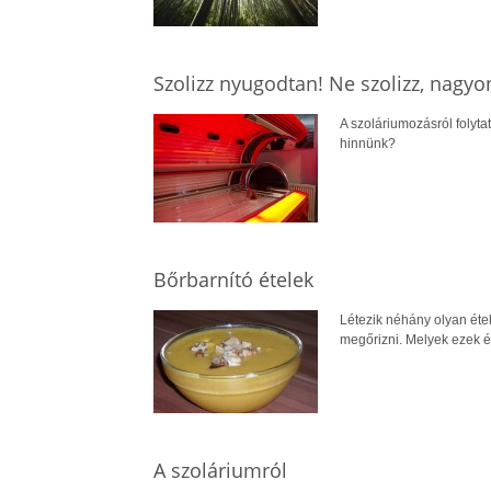
Szolizz nyugodtan! Ne szolizz, nagyo
A szoláriumozásról folyta
hinnünk?
Bőrbarnító ételek
Létezik néhány olyan étel
megőrizni. Melyek ezek és
A szoláriumról