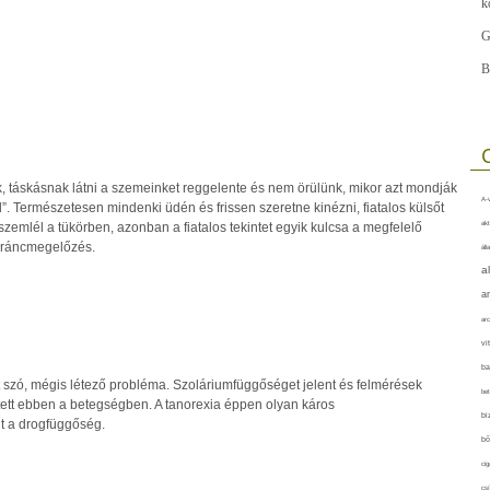
k
G
B
, táskásnak látni a szemeinket reggelente és nem örülünk, mikor azt mondják
A-v
”. Természetesen mindenki üdén és frissen szeretne kinézni, fiatalos külsőt
akt
szemlél a tükörben, azonban a fiatalos tekintet egyik kulcsa a megfelelő
 ráncmegelőzés.
áll
a
a
arc
vi
ba
t szó, mégis létező probléma. Szoláriumfüggőséget jelent és felmérések
bet
ntett ebben a betegségben. A tanorexia éppen olyan káros
bi
t a drogfüggőség.
bő
cig
csí