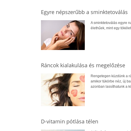
Egyre népszerűbb a sminktetoválás
A sminktetoválás egyre n
élethűek, mint egy tökéle
Ráncok kialakulása és megelőzése
Rengetegen küzdünk a rán
amikor tükörbe néz, új ba
azonban lassíthatunk a 
D-vitamin pótlása télen