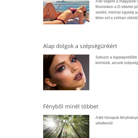
A tél végére a magyarok 
fórumokon a D-vitamin pót
szedni, mennyi egység az
télen ezt a zsírban oldód
Alap dolgok a szépségünkért
Sokszor a legalapvetőbb 
körmünk, arcunk szépség
Fényből minél többet
A téli hónapok fényhiány
véletlenül!