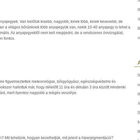
A
H
A
nyajegyek. Van belőlük kisebb, nagyobb, kinek több, kinek kevesebb, de
an a világos bőrűeknek több anyajegyük van, nekik 10-40 anyajegy is lehet a
B
mális. Az anyajegyektől nem kell megijedni, de a rendszeres önvizsgálat,
v
n fontos.
A
N
re figyelmeztettek meteorológiai, bőrgyógyász, egészségvédelmi és
r
Sokszor hallottuk már, hogy délelőtt 11 óra és délután 3 óra között mindenki
ást, mert ilyenkor nagyobb a leégés veszélye.
H
A
D
M
H
n? Mit tehetünk, hogyan kezelhetjük, mit jelent a hiperpigmentáció?