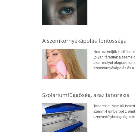
A szemkörnyékápolás fontossága
Nem szeretjük karikásnak
„olyan fáradtak a szemeid
akar, melyet elégedetten 
szemkörnyékápolás és a
Szoláriumfüggőség, azaz tanorexia
Tanorexia. Nem túl ismer
szerint 4 emberből 1 éri
szenvedélybetegség, min