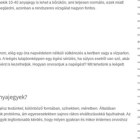
fo
ekik 10-40 anyajegy is lehet a bőrükön, ami teljesen normális, ezek miatt
fol
egijedni, azonban a rendszeres vizsgálat nagyon fontos.
fü
glu
gy
gy
gy
gy
írom, elég egy óra napvédelem nélküli sütkérezés a kertben vagy a vízparton,
haj
. A leégés tulajdonképpen egy égési sérülés, ha súlyos esetről van szó, akár
hán
ént is kezelhetjük. Hogyan orvosoljuk a napégést? Mit tehetünk a leégett
ház
hi
ho
hűt
nyajegyek?
im
ing
gész testünket, különböző formában, színekben, méretben. Általában
isk
lük probléma, ám egyesesetekben sajnos rákos elváltozásokká fajulhatnak. Az
já
gyik legfontosabb kérdés, hogy milyen gyakran és mikor érdemes orvoshoz
ka
kar
kér