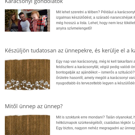
Karácsonyi gondolatok
Mit lehet szeretni a télben? Például a karácsonyt.
izgalmas készülődést, a száradó narancshéjak ill
még hosszú a lista. Lehet, hogy nem lesz tökéle
anyira szívmelengető!
Készüljön tudatosan az ünnepekre, és kerülje el a k
Egy nap van karácsonyig, még ki kell takarítani 
feldíszíteni a karácsonyfát, végül pedig valódi
bontogatják az ajándékot – ismerős a szituáció
őrületre hasonlít, amely megöli a karácsonyi va
nyugodtabb és tervezettebb legyen a készülődé
Mitől ünnep az ünnep?
Mit is szoktunk erre mondani? Talán olyanokat,
hétköznapok szürkeségéből, családias légkör. L
Egy biztos, nagyon nehéz megragadni az ünnep v