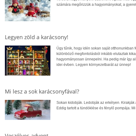
számára megőrizzük a hagyományokat, a gyerek
Legyen zöld a karácsony!
Úgy tűnik, hogy idén sokan saját otthonunkban 
különböző megfontolásból inkább elutaztak kikapc
hagyományosan ünnepelni. Ha pedig már így ala
idei évben. Legyen környezetbarát az ünnep!
Mi lesz a sok karácsonyfával?
Sokan kidobják. Ledobják az erkélyen. Kirakják
Eddig tartott a tündöklése és fénylő pompája. Mi
Veszélyes advent