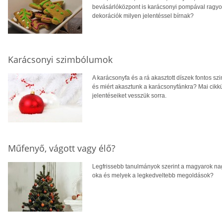
bevásárlóközpont is karácsonyi pompával ragyog
dekorációk milyen jelentéssel bírnak?
Karácsonyi szimbólumok
A karácsonyfa és a rá akasztott díszek fontos sz
és miért akasztunk a karácsonyfánkra? Mai cik
jelentéseiket vesszük sorra.
Műfenyő, vágott vagy élő?
Legfrissebb tanulmányok szerint a magyarok nag
oka és melyek a legkedveltebb megoldások?