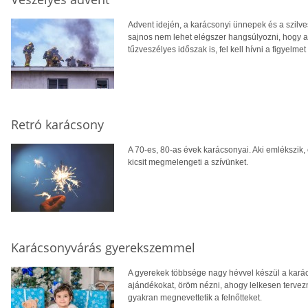
Advent idején, a karácsonyi ünnepek és a szilve
sajnos nem lehet elégszer hangsúlyozni, hogy a
tűzveszélyes időszak is, fel kell hívni a figyelme
Retró karácsony
A 70-es, 80-as évek karácsonyai. Aki emlékszik
kicsit megmelengeti a szívünket.
Karácsonyvárás gyerekszemmel
A gyerekek többsége nagy hévvel készül a karácson
ajándékokat, öröm nézni, ahogy lelkesen tervez
gyakran megnevettetik a felnőtteket.