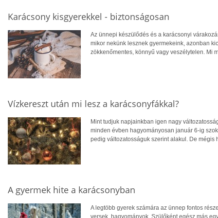
Karácsony kisgyerekkel - biztonságosan
Az ünnepi készülődés és a karácsonyi várakozás 
mikor nekünk lesznek gyermekeink, azonban kic
zökkenőmentes, könnyű vagy veszélytelen. Mi m
Vízkereszt után mi lesz a karácsonyfákkal?
Mint tudjuk napjainkban igen nagy változatosság
minden évben hagyományosan január 6-ig szoktuk
pedig változatosságuk szerint alakul. De mégis
A gyermek hite a karácsonyban
A legtöbb gyerek számára az ünnep fontos része
versek, hagyományok. Szülőként egész más egy 