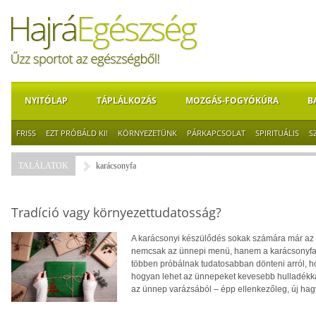
NYITÓLAP
TÁPLÁLKOZÁS
MOZGÁS-FOGYÓKÚRA
B
FRISS
EZT PRÓBÁLD KI!
KÖRNYEZETÜNK
PÁRKAPCSOLAT
SPIRITUÁLIS
S
TALÁLATOK
karácsonyfa
Tradíció vagy környezettudatosság?
A karácsonyi készülődés sokak számára már az a
nemcsak az ünnepi menü, hanem a karácsonyfa é
többen próbálnak tudatosabban dönteni arról, h
hogyan lehet az ünnepeket kevesebb hulladékk
az ünnep varázsából – épp ellenkezőleg, új h