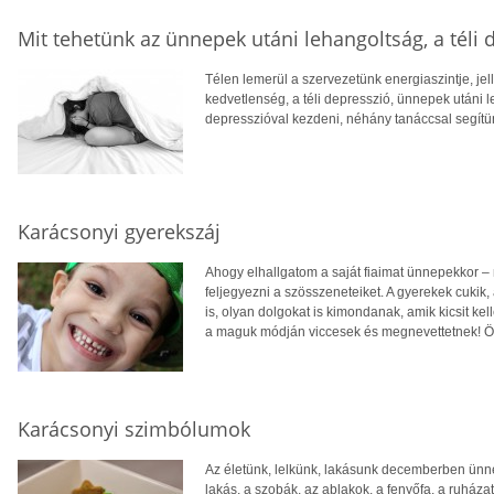
Mit tehetünk az ünnepek utáni lehangoltság, a téli 
Télen lemerül a szervezetünk energiaszintje, je
kedvetlenség, a téli depresszió, ünnepek utáni l
depresszióval kezdeni, néhány tanáccsal segítün
Karácsonyi gyerekszáj
Ahogy elhallgatom a saját fiaimat ünnepekkor 
feljegyezni a szösszeneteiket. A gyerekek cukik,
is, olyan dolgokat is kimondanak, amik kicsit k
a maguk módján viccesek és megnevettetnek! Ös
Karácsonyi szimbólumok
Az életünk, lelkünk, lakásunk decemberben ünnep
lakás, a szobák, az ablakok, a fenyőfa, a ruháza