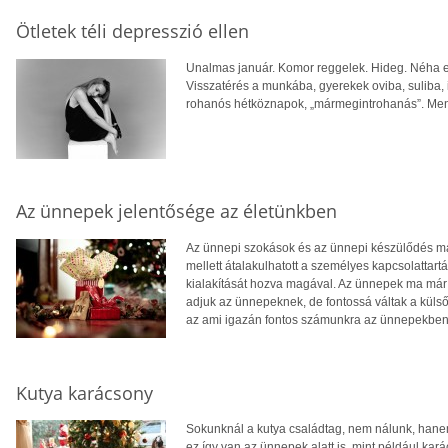
Ötletek téli depresszió ellen
Unalmas január. Komor reggelek. Hideg. Néha es
Visszatérés a munkába, gyerekek oviba, suliba,
rohanós hétköznapok, „mármegintrohanás”. Men
Az ünnepek jelentősége az életünkben
Az ünnepi szokások és az ünnepi készülődés már
mellett átalakulhatott a személyes kapcsolattartás
kialakítását hozva magával. Az ünnepek ma már k
adjuk az ünnepeknek, de fontossá váltak a külső
az ami igazán fontos számunkra az ünnepekbe
Kutya karácsony
Sokunknál a kutya családtag, nem nálunk, hanem 
ez így van az ünnepek alatt is, mint például kar