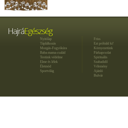
Nyitólap
Friss
Táplálkozás
Ezt próbáld ki!
Mozgás-Fogyókúra
Környezetünk
Baba-mama-család
Párkapcsolat
Testünk védelme
Spirituális
Elme és lélek
Szabadidő
Életmód
Vélemény
Sportvilág
Ajánló
Bulvár