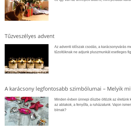
Tűzveszélyes advent
Az adventi időszak csodás, a karácsonyvárás me
tűzoltóknak ne adjunk pluszmunkát esetleges fi
A karácsony legfontosabb szimbólumai – Melyik mit
Minden évben ünnepi díszbe öltözik az életünk ka
az ablakok, a fenyőfa, a ruházatunk. Vajon isme
bírnak?