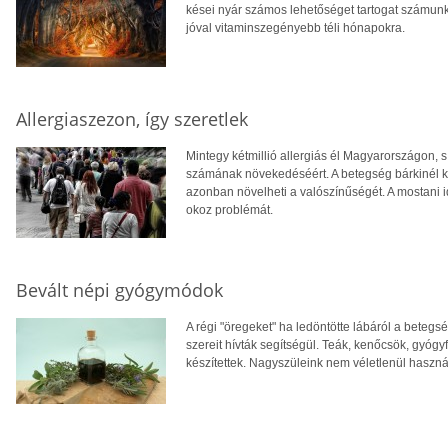
kései nyár számos lehetőséget tartogat számunk
jóval vitaminszegényebb téli hónapokra.
Allergiaszezon, így szeretlek
Mintegy kétmillió allergiás él Magyarországon, s
számának növekedéséért. A betegség bárkinél ki
azonban növelheti a valószínűségét. A mostani id
okoz problémát.
Bevált népi gyógymódok
A régi "öregeket" ha ledöntötte lábáról a betegs
szereit hívták segítségül. Teák, kenőcsök, gyóg
készítettek. Nagyszüleink nem véletlenül haszná