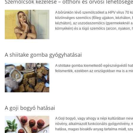
Szemölcsök kezelése – otthoni és orvosi lehetőség
A bőrünkön lévő szemölcsöket a HPV vírus 70 kü
közönséges szemölcs (főleg ujjakon, kézháton, t
kézháton), az uszodaszemölcs (gyermekeknél a t
környékén) és a lógó szemölcs (arcon, nyakon, h
A shiitake gomba gyógyhatásai
A shiitake gomba kiemelkedő egészségvédő hatá
felismerték, ezekben az országokban ma is a mi
A goji bogyó hatásai
A Goji bogyó, vagy ahogy a népi kultúrában neve
növény, alkalmazott funkcionális gyógynövény, 
hatása, magas bioaktív anyag tartalma miatt, s