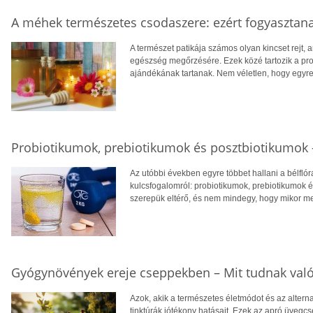
A méhek természetes csodaszere: ezért fogyasztana
A természet patikája számos olyan kincset rejt
egészség megőrzésére. Ezek közé tartozik a pro
ajándékának tartanak. Nem véletlen, hogy egyr
Probiotikumok, prebiotikumok és posztbiotikumok 
Az utóbbi években egyre többet hallani a bélfló
kulcsfogalomról: probiotikumok, prebiotikumok és
szerepük eltérő, és nem mindegy, hogy mikor me
Gyógynövények ereje cseppekben – Mit tudnak való
Azok, akik a természetes életmódot és az alterna
tinktúrák jótékony hatásait. Ezek az apró üvegc