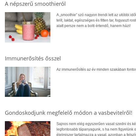
A népszerű smoothieról
A „smoothie” szó nagyon trendi lett az utóbbi id
telít, laktat, egészséges és fitten tar, fogyaszt 
alatt persze nem a bolti értendő, hanem házi!
Immunerősítés ősszel
Az immunerősítés az év minden szakában fontos
Gondoskodjunk megfelelő módon a vasbevitelről!
Sajnos nem elég egyszerűen vasat szedni és kész
legfontosabb tápanyagunk, s ha nem figyelünk 
élelmiszer tartalmazza a vasat, azonban a felszí