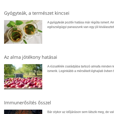
Gyógyteák, a természet kincsei
A gyógyteák pozitív hatása már régóta ismert. 
egészségügyi panaszunk van egy jól kiválasztott 
Az alma jótékony hatásai
A rózsafélék családjába tartozó almafa minden k
ismerik. Leginkább a mérsékelt éghajlati övben 
Immunerősítés ősszel
Bár olykor az időjáráson sem látszik meg, de val