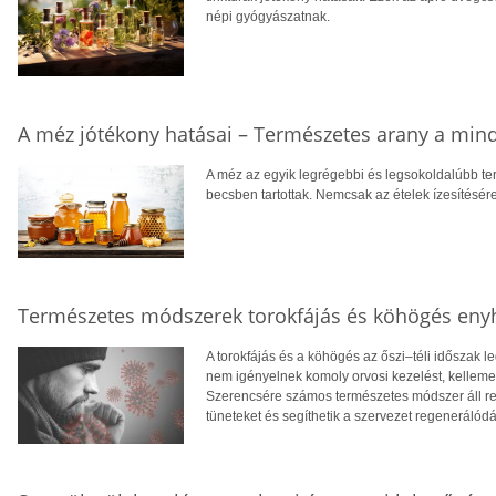
népi gyógyászatnak.
A méz jótékony hatásai – Természetes arany a mi
A méz az egyik legrégebbi és legsokoldalúbb t
becsben tartottak. Nemcsak az ételek ízesítésére
Természetes módszerek torokfájás és köhögés enyhí
A torokfájás és a köhögés az őszi–téli időszak 
nem igényelnek komoly orvosi kezelést, kelle
Szerencsére számos természetes módszer áll re
tüneteket és segíthetik a szervezet regenerálódá