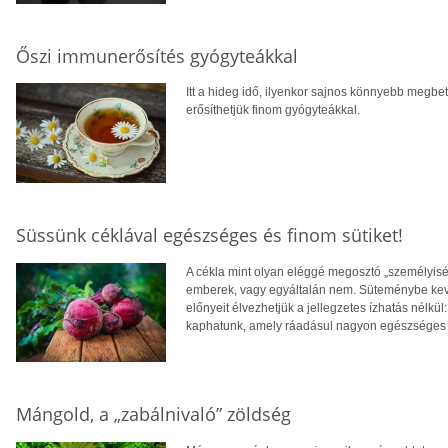
Őszi immunerősítés gyógyteákkal
Itt a hideg idő, ilyenkor sajnos könnyebb megb
erősíthetjük finom gyógyteákkal.
Süssünk céklával egészséges és finom sütiket!
A cékla mint olyan eléggé megosztó „személyisé
emberek, vagy egyáltalán nem. Süteménybe kev
előnyeit élvezhetjük a jellegzetes ízhatás nélkül
kaphatunk, amely ráadásul nagyon egészséges 
Mángold, a „zabálnivaló” zöldség