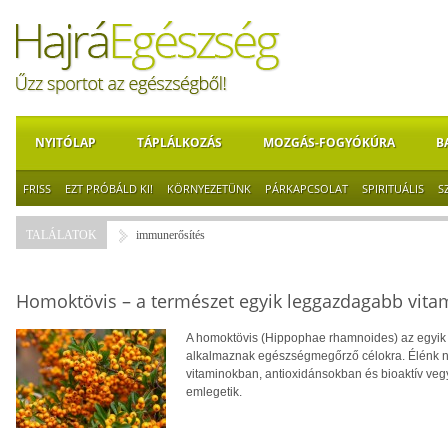
NYITÓLAP
TÁPLÁLKOZÁS
MOZGÁS-FOGYÓKÚRA
B
FRISS
EZT PRÓBÁLD KI!
KÖRNYEZETÜNK
PÁRKAPCSOLAT
SPIRITUÁLIS
S
TALÁLATOK
immunerősítés
Homoktövis – a természet egyik leggazdagabb vita
A homoktövis (Hippophae rhamnoides) az egyik
alkalmaznak egészségmegőrző célokra. Élénk n
vitaminokban, antioxidánsokban és bioaktív veg
emlegetik.