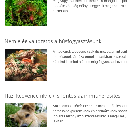
Még vagy már kevesen ismerik a mángoldot, ped
többféle zöldség előnyeit egyesíti magában, vi
esztétikus is.
Nem elég változatos a húsfogyasztásunk
A magyarok többsége csak disznó, valamint csir
lehetőségek tárháza ennél hazánkban is sokkal 
húsokat és miért ajánlott még fogyasztani ezeken
Házi kedvenceinknek is fontos az immunerősítés
Sokat olvasni télvíz idején az immunerősítés fo
nemcsak a gyerekeknek és a felnőtteknek haszno
időjárás bizony az ő szervezetüket is megviseli, 
laknak.