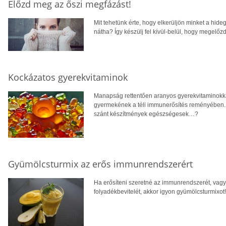
Előzd meg az őszi megfázást!
Mit tehetünk érte, hogy elkerüljön minket a hi
nátha? Így készülj fel kívül-belül, hogy megelő
Kockázatos gyerekvitaminok
Manapság rettentően aranyos gyerekvitaminokkal
gyermekének a téli immunerősítés reményében. 
szánt készítmények egészségesek…?
Gyümölcsturmix az erős immunrendszerért
Ha erősíteni szeretné az immunrendszerét, vagy
folyadékbevitelét, akkor igyon gyümölcsturmixot