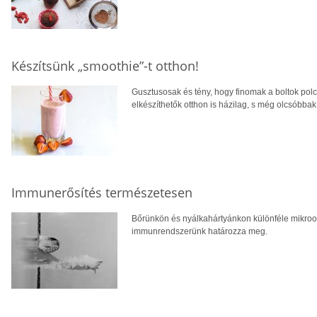
Készítsünk „smoothie”-t otthon!
Gusztusosak és tény, hogy finomak a boltok polca
elkészíthetők otthon is házilag, s még olcsóbbak,
Immunerősítés természetesen
Bőrünkön és nyálkahártyánkon különféle mikroo
immunrendszerünk határozza meg.