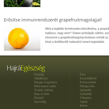
Erősítse immunrendszerét grapefruitmagolajjal!
Mint a legtöbb természetes készítmény, a grapefr
hatásos, vagy sem? Sokan próbálják cáfolni, azo
miszerint a grapefruitmagolaj kiválóan erősíti az
kívül a fertőtlenítő hatásáról ismert leginkább.
Nyitólap
Friss
Táplálkozás
Ezt próbáld ki!
Mozgás-Fogyókúra
Környezetünk
Baba-mama-család
Párkapcsolat
Testünk védelme
Spirituális
Elme és lélek
Szabadidő
Életmód
Vélemény
Sportvilág
Ajánló
Bulvár