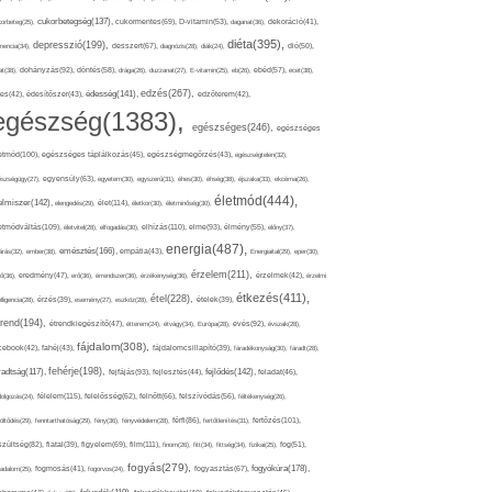
cukorbetegség(137),
orbeteg(25),
cukormentes(69),
D-vitamin(53),
daganat(36),
dekoráció(41),
diéta(395),
depresszió(199),
mencia(34),
desszert(67),
diagnózis(28),
diák(24),
dió(50),
dohányzás(92),
at(38),
döntés(58),
drága(26),
duzzanat(27),
E-vitamin(25),
eb(26),
ebéd(57),
ecet(38),
edzés(267),
édesség(141),
es(42),
édesítőszer(43),
edzőterem(42),
egészség(1383),
egészséges(246),
egészséges
etmód(100),
egészséges táplálkozás(45),
egészségmegőrzés(43),
egészségtelen(32),
észségügy(27),
egyensúly(63),
egyetem(30),
egyszerű(31),
éhes(30),
éhség(38),
éjszaka(33),
ekcéma(26),
életmód(444),
elmiszer(142),
élet(114),
elengedés(29),
életkor(30),
életminőség(30),
etmódváltás(109),
elhízás(110),
elme(93),
életvitel(28),
elfogadás(30),
élmény(55),
előny(37),
energia(487),
emésztés(166),
árás(32),
ember(38),
empátia(43),
Energiaital(29),
eper(30),
érzelem(211),
ő(36),
eredmény(47),
erő(36),
érrendszer(36),
érzékenység(36),
érzelmek(42),
érzelmi
étkezés(411),
étel(228),
elligencia(28),
érzés(39),
esemény(27),
eszköz(28),
ételek(39),
trend(194),
evés(92),
étrendkiegészítő(47),
étterem(24),
étvágy(34),
Európa(28),
évszak(28),
fájdalom(308),
cebook(42),
fahéj(43),
fájdalomcsillapító(39),
fáradékonyság(30),
fáradt(28),
fehérje(198),
radtság(117),
fejfájás(93),
fejlődés(142),
fejlesztés(44),
feladat(46),
félelem(115),
dolgozás(24),
felelősség(62),
felnőtt(66),
felszívódás(56),
féltékenység(26),
fertőzés(101),
töltődés(29),
fenntarthatóság(29),
fény(36),
fényvédelem(28),
férfi(86),
fertőtlenítés(31),
film(111),
szültség(82),
fiatal(39),
figyelem(69),
finom(26),
fitt(34),
fittség(34),
fizikai(25),
fog(51),
fogyás(279),
fogyókúra(178),
gadalom(25),
fogmosás(41),
fogorvos(24),
fogyasztás(67),