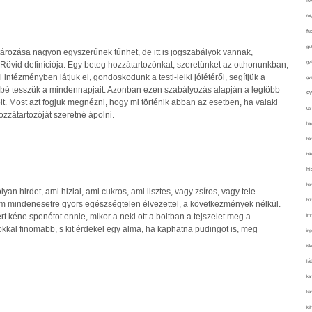
fo
fol
fü
glu
ározása nagyon egyszerűnek tűnhet, de itt is jogszabályok vannak,
gy
. Rövid definíciója: Egy beteg hozzátartozónkat, szeretünket az otthonunkban,
ntézményben látjuk el, gondoskodunk a testi-lelki jólétéről, segítjük a
gy
bbé tesszük a mindennapjait. Azonban ezen szabályozás alapján a legtöbb
gy
t. Most azt fogjuk megnézni, hogy mi történik abban az esetben, ha valaki
gy
ozzátartozóját szeretné ápolni.
haj
hán
ház
hi
ho
yan hirdet, ami hizlal, ami cukros, ami lisztes, vagy zsíros, vagy tele
hűt
ám mindenesetre gyors egészségtelen élvezettel, a következmények nélkül.
rt kéne spenótot ennie, mikor a neki ott a boltban a tejszelet meg a
im
kal finomabb, s kit érdekel egy alma, ha kaphatna pudingot is, meg
ing
isk
já
ka
kar
kér