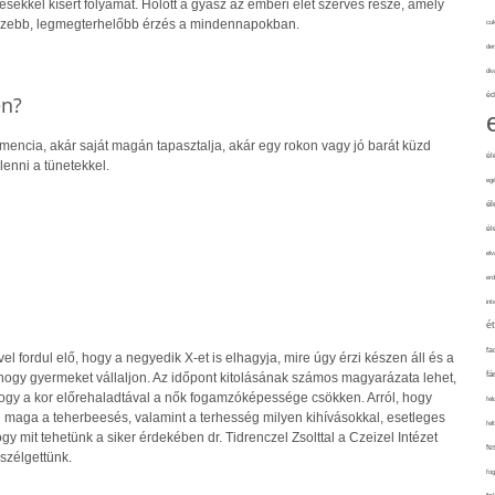
ekkel kísért folyamat. Holott a gyász az emberi élet szerves része, amely
ezebb, legmegterhelőbb érzés a mindennapokban.
cuk
de
div
éd
én?
mencia, akár saját magán tapasztalja, akár egy rokon vagy jó barát küzd
él
lenni a tünetekkel.
eg
él
él
elv
erd
int
é
fa
 fordul elő, hogy a negyedik X-et is elhagyja, mire úgy érzi készen áll és a
fá
a, hogy gyermeket vállaljon. Az időpont kitolásának számos magyarázata lehet,
hogy a kor előrehaladtával a nők fogamzóképessége csökken. Arról, hogy
fel
maga a teherbeesés, valamint a terhesség milyen kihívásokkal, esetleges
fel
gy mit tehetünk a siker érdekében dr. Tidrenczel Zsolttal a Czeizel Intézet
fe
szélgettünk.
fo