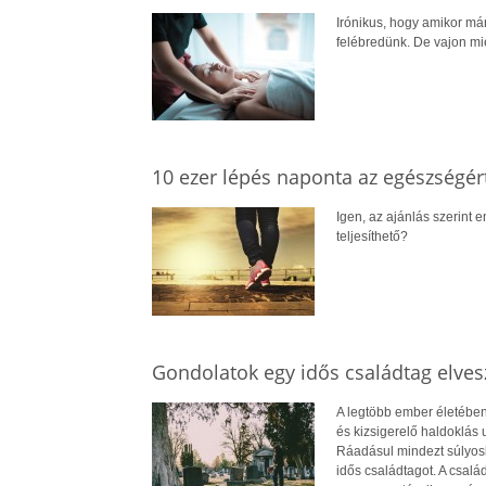
Irónikus, hogy amikor má
felébredünk. De vajon mi
10 ezer lépés naponta az egészségért
Igen, az ajánlás szerint 
teljesíthető?
Gondolatok egy idős családtag elves
A legtöbb ember életében 
és kizsigerelő haldoklás 
Ráadásul mindezt súlyosbít
idős családtagot. A csalá