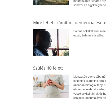
megmozgató, viharos érzés
sokszor az egyik legneh
Mire lehet számítani demencia eset
Sajnos sokakat érint a de
ezzel, érdemes tisztában 
Szülés 40 felett
Manapság egyre több nővel
feltételek is adottak arr
azonban biológiai tény, 
ebben az életszakaszban 
veszélyekkel járhat, és ho
szakmai igazgatójával be