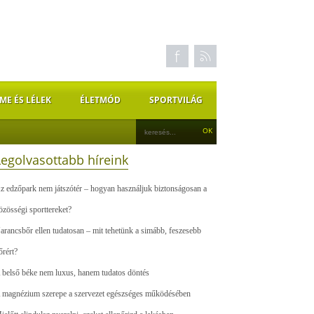
ME ÉS LÉLEK
ÉLETMÓD
SPORTVILÁG
Legolvasottabb híreink
z edzőpark nem játszótér – hogyan használjuk biztonságosan a
özösségi sporttereket?
arancsbőr ellen tudatosan – mit tehetünk a simább, feszesebb
őrért?
 belső béke nem luxus, hanem tudatos döntés
 magnézium szerepe a szervezet egészséges működésében