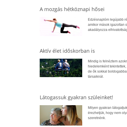
A mozgás hétköznapi hősei
Edzésnaplóm legújabb rés
amikor mások igazoltan 
akadályozza elhivatottsá
Aktív élet időskorban is
Mindig is felnéztem azok
hiedelemként tekintettek,
de ők sokkal boldogabbak 
társaiknál.
Látogassuk gyakran szüleinket!
Milyen gyakran látogatjuk
érezhetjük, hogy nem oly
szeretnénk.