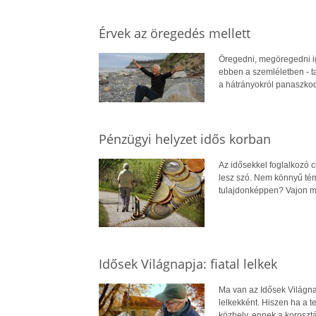
Érvek az öregedés mellett
Öregedni, megöregedni igen
ebben a szemléletben - ta
a hátrányokról panaszkodj
Pénzügyi helyzet idős korban
Az idősekkel foglalkozó c
lesz szó. Nem könnyű tém
tulajdonképpen? Vajon mi
Idősek Világnapja: fiatal lelkek
Ma van az Idősek Világnap
lelkekként. Hiszen ha a t
közhely, ennek a korosztá