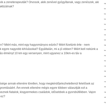
 kik a zeneterapeuták? Orvosok, akik zenével gyógyítanak, vagy zenészek, aki
kié
aktizálnak?
ki
ko
ko
ko
kör
köz
kr
en? Miért más, mint egy hagyományos edzés? Miért fizetünk érte - nem
lá
unk egyre nagyobb kihívásokat? Egyáltalán, mi a jó ebben? Miért kell nekünk a
lev
ás élményt 10 km egy versenyen, mint ugyanez a 10km-es táv a
ma
ma
me
me
mé
mo
sége annak ellenére töretlen, hogy megkérdőjelezhetetlenül felelősek az
mu
romlásáért. Ám ennek ellenére mégis egyre többen választják ezt a
keznek fiatalok, kisgyermekes családok, idősebbek a gyorsbüfékben. Vajon
na
 ez?
ne
ny