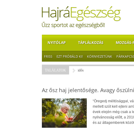
NYITÓLAP
TÁPLÁLKOZÁS
MOZGÁS-
FRISS
EZT PRÓBÁLD KI!
KÖRNYEZETÜNK
PÁRKAPCS
TALÁLATOK
idős
Az ősz haj jelentősége. Avagy őszül
“Öregedj méltósággal, vál
mellett szót kell ejteni a
évek elején még csak a le
nyilvánosság előtt, a 201
és az átlagemberek között