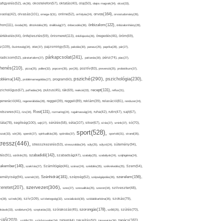
afigyelés(52),
ok(36),
okostelefon(57),
oktatás(40),
olaj(50),
olajos magvak(34),
olcsó(33),
olvasás(101),
orvos(164),
ívaolaj(42),
omega-3(31),
online(52),
orrfolyás(24),
orvostudomány(26),
thon(111),
önbizalom(122),
óvoda(26),
öltözködés(35),
önállóság(27),
önbecsülés(36),
önbizalomhiány(28),
önismeret(113),
értékelés(44),
önfejlesztés(59),
önkifejezés(26),
öregedés(46),
öröm(69),
z(109),
őszinteség(34),
ötlet(37),
pajzsmirigy(53),
pakolás(30),
panasz(25),
paprika(28),
pár(27),
párkapcsolat(241),
radicsom(52),
páratartalom(27),
pattanás(30),
pénz(74),
piac(27),
ihenés(210),
pizza(25),
pollen(32),
popcorn(35),
por(26),
pozitív(83),
prevenció(25),
probiotikum(37),
psziché(290),
pszichológia(230),
obléma(142),
problémamegoldás(27),
program(60),
recept(131),
zichológus(67),
puffadás(34),
pulzus(45),
rák(69),
reakció(33),
reflux(31),
generáció(46),
regenerálódás(28),
reggel(39),
reggeli(89),
reklám(39),
relaxáció(81),
rendszer(24),
Rost(131),
ndszeres(41),
rizs(34),
rozmaring(24),
rugalmasság(24),
ruha(42),
rutin(47),
sajt(67),
segítség(100),
séta(107),
láta(78),
sejt(27),
sérülés(58),
siker(67),
sírás(27),
smink(37),
só(70),
sport(528),
ozat(33),
sör(26),
spenót(27),
spiritualitás(28),
spórolás(37),
sportoló(31),
strand(35),
tressz(446),
sütemény(94),
stresszkezelés(53),
stresszoldás(34),
súly(25),
súlyzó(24),
szabadidő(142),
tés(91),
sütőtök(25),
szabadság(47),
szabály(25),
szabályok(24),
szájhigiénia(24),
akember(140),
szakítás(27),
Számítógép(46),
száraz(24),
szédülés(35),
székrekedés(25),
Szem(54),
Szénhidrát(181),
emélyiség(94),
szerelem(156),
szemét(32),
szépség(52),
szépségápolás(26),
szervezet(306),
zeretet(207),
szex(27),
szexualitás(25),
szezon(34),
szilveszter(48),
szív(109),
n(28),
színek(36),
szívbetegség(32),
szocializáció(30),
szódabikarbóna(35),
szokás(79),
szorongás(178),
okások(33),
szolárium(24),
szoptatás(33),
szórakozás(45),
szőlő(25),
szülés(70),
zülő(203),
tanács(161),
szülők(25),
szűrővizsgálat(34),
tablet(44),
takarítás(50),
támogatás(36),