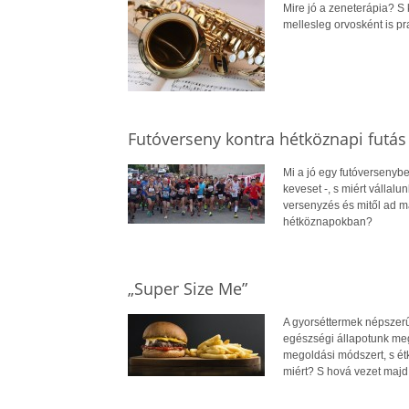
Mire jó a zeneterápia? S
mellesleg orvosként is pr
Futóverseny kontra hétköznapi futás
Mi a jó egy futóversenyb
keveset -, s miért vállal
versenyzés és mitől ad m
hétköznapokban?
„Super Size Me”
A gyorséttermek népszerű
egészségi állapotunk meg
megoldási módszert, s ét
miért? S hová vezet majd