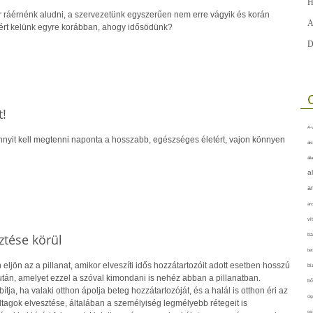
H
r ráérnénk aludni, a szervezetünk egyszerűen nem erre vágyik és korán
A
ért kelünk egyre korábban, ahogy idősödünk?
D
!
A-v
ennyit kell megtenni naponta a hosszabb, egészséges életért, vajon könnyen
akt
áll
a
a
arc
vi
ztése körül
ba
bet
eljön az a pillanat, amikor elveszíti idős hozzátartozóit adott esetben hosszú
bi
után, amelyet ezzel a szóval kimondani is nehéz abban a pillanatban.
bő
ja, ha valaki otthon ápolja beteg hozzátartozóját, és a halál is otthon éri az
cig
dtagok elvesztése, általában a személyiség legmélyebb rétegeit is
csí