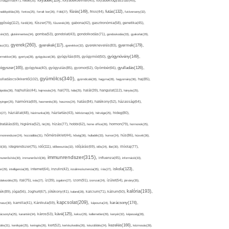
folyadék(119),
khagyma(47),
folsav(25),
folyadékbevitel(40),
folyadékfogyasztás(45),
főzés(149),
futás(132),
yadékpótlás(29),
fontos(25),
forralt bor(26),
Föld(27),
friss(44),
futóverseny(32),
ggőség(112),
fürdő(26),
fűszer(79),
fűszerek(28),
gabona(42),
gasztronómia(58),
genetika(45),
tén(32),
gluténmentes(34),
gomba(53),
gondolat(43),
gondolkodás(71),
gondoskodás(33),
gyakorlat(29),
gyerek(260),
gyermek(179),
gyerekek(117),
ász(31),
gyerekkor(32),
gyereknevelés(83),
gyógynövény(149),
ermekkor(36),
gyertya(28),
gyógyászat(36),
gyógyítás(69),
gyógymód(50),
ógyszer(165),
gyulladás(126),
gyógytea(40),
gyógyulás(85),
gyomor(62),
Gyömbér(66),
gyümölcs(340),
ulladáscsökkentő(102),
gyümölcslé(28),
hagyma(28),
hagyomány(36),
haj(85),
hangulat(112),
ápolás(36),
hajhullás(44),
hajmosás(24),
hal(70),
hála(25),
halál(39),
hányás(25),
yinger(25),
harmónia(69),
hasmenés(35),
hasznos(24),
hatás(84),
hatékony(52),
házasság(64),
i(27),
háziállat(48),
házimunka(28),
háztartás(43),
hétköznap(24),
hétvége(25),
hideg(80),
dratálás(69),
higiénia(52),
hit(26),
hízás(77),
hobbi(62),
home office(26),
hormon(79),
hormonok(25),
rmonrendszer(24),
hozzáállás(31),
hőmérséklet(44),
hőség(36),
hulladék(33),
humor(24),
hús(86),
húsvét(36),
idő(111),
ő(30),
idegrendszer(75),
időbeosztás(32),
időjárás(69),
idős(24),
illat(30),
illóolaj(77),
immunrendszer(315),
munerősítés(30),
immunerősítő(36),
influenza(45),
információ(33),
iskola(123),
er(29),
intelligencia(28),
internet(64),
inzulin(42),
inzulinrezisztencia(35),
írás(27),
olakezdés(25),
ital(75),
ivás(27),
íz(39),
izgalom(27),
izom(91),
izomzat(24),
ízület(54),
járvány(35),
kalória(193),
ték(89),
jóga(56),
Joghurt(67),
jótékony(41),
kaland(28),
kalcium(71),
kálium(50),
kapcsolat(209),
karácsony(174),
masz(30),
kamilla(41),
Kánikula(59),
káposzta(24),
kávé(125),
ácsonyfa(25),
karantén(34),
káros(53),
keksz(29),
kellemetlen(29),
kenyér(32),
képesség(28),
kezelés(166),
dés(31),
kerékpár(25),
keringés(26),
kert(52),
kertészkedés(26),
készülődés(24),
kézmosás(28),