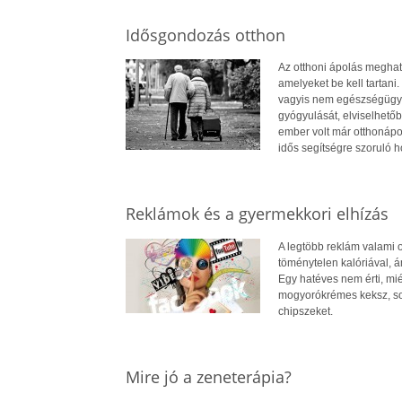
Idősgondozás otthon
Az otthoni ápolás meghat
amelyeket be kell tartani
vagyis nem egészségügyi i
gyógyulását, elviselhető
ember volt már otthonápol
idős segítségre szoruló h
Reklámok és a gyermekkori elhízás
A legtöbb reklám valami ol
töménytelen kalóriával, 
Egy hatéves nem érti, mié
mogyorókrémes keksz, sok
chipszeket.
Mire jó a zeneterápia?