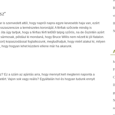
M
B
sz”
v
ar is szenvedett attól, hogy napról napra egyre kevesebb haja van, ezért
H
isszaszerezze a természetes koronáját. A férfiak szőrzete mindig is
N
 úgy tartjuk, hogy a férfias férfi tetőtől talpig szőrös, na de őszintén azért
k sármosak, például ki mondaná, hogy Bruce Willis nem nézett ki jól fiatalon.
kori) kopaszodással foglalkozunk, megtudhatjuk, hogy miért alakul ki, milyen
s, hogy hogyan lehet küzdeni ellene már ha akarunk.
A
M
P
az? Ez a szám az ajánlás arra, hogy mennyit kell megtenni naponta a
C
tért. Vajon sok vagy reális? Egyáltalán hol és hogyan tudunk ennyit
D
g
N
r