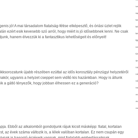
tan
táp
ta
is jó! A mai társadalom fiatalság-fétise elképesztő, és óriási üzlet rejlik
te
lán ezért esik kevesebb szó arról, hogy miért is jó idősebbnek lenni. Ne csak
te
unk, hanem élvezzük ki a fantasztikus lehetőségeit és előnyeit!
ti
tör
tú
újr
va
ikksorozatunk újabb részében ezúttal az idős korosztály pénzügyi helyzetéről
vá
akör, ugyanis a helyzet cseppet sem vidító kis hazánkban. Hogy is állunk
vé
k a gátló tényezők, hogy jobban élhessen ez a generáció?
ve
vir
vit
zav
ja. Ebből az alkalomból gondoljunk rájuk kicsit másképp: fiatal, kortalan
est, az évek száma változik is, a lélek valóban kortalan. Ez nem csupán egy
lynak is hasonló érzéseik vannak, mint fiatalabb embertársaiknak.