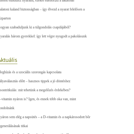
ielőtt elindulsz nyaralni, ezeket ellenőrizd a lakásban
alatoni kaland biztonságban – így élvezd a nyarat felelősen a
ízparton
ogyan szabaduljunk ki a túlgondolás csapdájából?
yaralás három gyerekkel: így lett végre nyugodt a pakolásunk
ktuális
eghízás és a szociális szorongás kapcsolata
ályaválasztás előtt – hasznos tippek a jó döntéshez
sontritkulás: mit tehetünk a megelőzés érdekében?
-vitamin nyáron is? Igen, és ennek több oka van, mint
ondolnánk
yáron sem elég a napsütés – a D-vitamin és a napkárosodott bőr
egenerálásának titkai