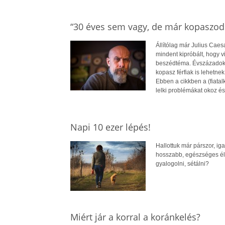
“30 éves sem vagy, de már kopaszod
Állítólag már Julius Caes
mindent kipróbált, hogy v
beszédtéma. Évszázadok óta
kopasz férfiak is lehetne
Ebben a cikkben a (fiatal
lelki problémákat okoz é
Napi 10 ezer lépés!
Hallottuk már párszor, ig
hosszabb, egészséges éle
gyalogolni, sétálni?
Miért jár a korral a koránkelés?