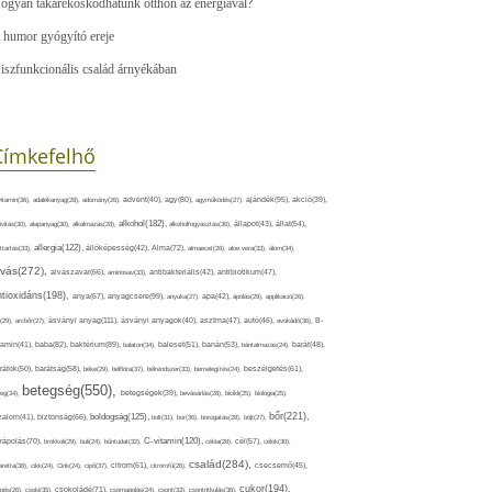
ogyan takarékoskodhatunk otthon az energiával?
 humor gyógyító ereje
iszfunkcionális család árnyékában
Címkefelhő
ajándék(95),
itamin(36),
adalékanyag(28),
adomány(26),
advent(40),
agy(80),
agyműködés(27),
akció(39),
alkohol(182),
ivitás(30),
alapanyag(30),
alkalmazás(28),
alkoholfogyasztás(36),
állapot(43),
állat(54),
allergia(122),
attartás(33),
állóképesség(42),
Alma(72),
almaecet(26),
aloe vera(33),
álom(34),
lvás(272),
alvászavar(66),
aminosav(33),
antibakteriális(42),
antibiotikum(47),
ntioxidáns(198),
anyagcsere(99),
anya(67),
anyuka(27),
apa(42),
ápolás(29),
applikáció(26),
ásványi anyag(111),
(29),
arcbőr(27),
ásványi anyagok(40),
asztma(47),
autó(46),
avokádó(36),
B-
tamin(41),
baba(82),
baktérium(89),
balaton(34),
baleset(51),
banán(53),
bántalmazás(24),
barát(48),
rátok(50),
barátság(58),
béke(29),
bélflóra(37),
bélrendszer(33),
bemelegítés(24),
beszélgetés(61),
betegség(550),
eg(34),
betegségek(39),
bevásárlás(28),
bicikli(25),
biológia(25),
bőr(221),
boldogság(125),
zalom(41),
biztonság(66),
bolt(31),
bor(36),
borogatás(28),
böjt(27),
C-vitamin(120),
rápolás(70),
brokkoli(29),
buli(24),
bűntudat(32),
cékla(28),
cél(57),
célok(30),
család(284),
aretta(38),
cikk(24),
Cink(24),
cipő(37),
citrom(61),
citromfű(26),
csecsemő(45),
cukor(194),
pés(26),
csoki(35),
csokoládé(71),
csomagolás(24),
csont(33),
csontritkulás(36),