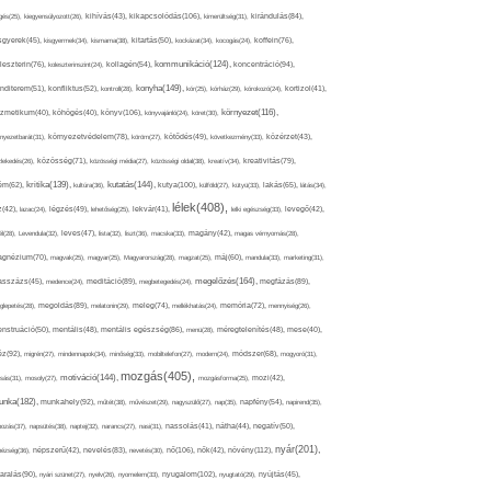
kikapcsolódás(106),
gés(25),
kiegyensúlyozott(26),
kihívás(43),
kimerültség(31),
kirándulás(84),
sgyerek(45),
kisgyermek(34),
kismama(38),
kitartás(50),
kockázat(34),
kocogás(24),
koffein(76),
kommunikáció(124),
koncentráció(94),
leszterin(76),
koleszterinszint(24),
kollagén(54),
konyha(149),
nditerem(51),
konfliktus(52),
kontroll(28),
kór(25),
kórház(29),
kórokozó(24),
kortizol(41),
könyv(106),
környezet(116),
zmetikum(40),
köhögés(40),
könyvajánló(24),
köret(30),
nyezetbarát(31),
környezetvédelem(78),
köröm(27),
kötődés(49),
következmény(33),
közérzet(43),
lekedés(26),
közösség(71),
közösségi média(27),
közösségi oldal(38),
kreatív(34),
kreativitás(79),
kritika(139),
kutatás(144),
kutya(100),
ém(62),
kultúra(36),
külföld(27),
kütyü(33),
lakás(65),
látás(34),
lélek(408),
z(42),
lazac(24),
légzés(49),
lehetőség(25),
lekvár(41),
lelki egészség(33),
levegő(42),
él(28),
Levendula(32),
leves(47),
lista(32),
liszt(36),
macska(33),
magány(42),
magas vérnyomás(28),
gnézium(70),
magvak(25),
magyar(25),
Magyarország(28),
magzat(25),
máj(60),
mandula(33),
marketing(31),
megelőzés(164),
sszázs(45),
medence(24),
meditáció(89),
megbetegedés(24),
megfázás(89),
glepetés(28),
megoldás(89),
melatonin(29),
meleg(74),
mellékhatás(24),
memória(72),
mennyiség(26),
nstruáció(50),
mentális(48),
mentális egészség(86),
menü(28),
méregtelenítés(48),
mese(40),
z(92),
migrén(27),
mindennapok(34),
minőség(33),
mobiltelefon(27),
modern(24),
módszer(68),
mogyoró(31),
mozgás(405),
motiváció(144),
sás(31),
mosoly(27),
mozgásforma(25),
mozi(42),
nka(182),
munkahely(92),
műtét(38),
művészet(29),
nagyszülő(27),
nap(35),
napfény(54),
napirend(35),
pozás(37),
napsütés(38),
naptej(32),
narancs(27),
nasi(31),
nassolás(41),
nátha(44),
negatív(50),
nyár(201),
nő(106),
növény(112),
hézség(36),
népszerű(42),
nevelés(83),
nevetés(30),
nők(42),
nyugalom(102),
aralás(90),
nyári szünet(27),
nyelv(26),
nyomelem(33),
nyugtató(29),
nyújtás(45),