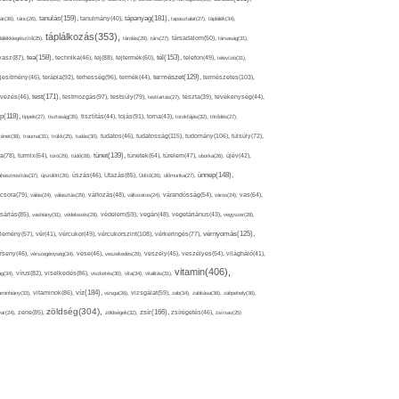
tápanyag(181),
tanulás(159),
ár(36),
tánc(26),
tanulmány(40),
tapasztalat(27),
táplálék(34),
táplálkozás(353),
lálékkiegészítő(25),
tárolás(29),
társ(27),
társadalom(50),
társaság(31),
tea(158),
tél(153),
vasz(87),
technika(46),
tej(88),
tejtermék(60),
telefon(49),
televízió(31),
terápia(92),
terhesség(96),
természet(129),
természetes(103),
ljesítmény(46),
termék(44),
test(171),
testmozgás(97),
rvezés(46),
testsúly(79),
testtartás(27),
tészta(39),
tevékenység(44),
pp(118),
tippek(27),
tisztaság(35),
tisztítás(44),
tojás(91),
torna(43),
torokfájás(32),
törődés(27),
tudatosság(115),
tudomány(106),
ténet(38),
trauma(31),
trükk(25),
tudás(30),
tudatos(46),
túlsúly(72),
tünet(139),
ra(78),
turmix(64),
túró(29),
tüdő(28),
tünetek(64),
türelem(47),
uborka(26),
újév(42),
ünnep(148),
ahasznosítás(37),
újszülött(26),
úszás(46),
Utazás(85),
Üdítő(26),
ülőmunka(27),
csora(79),
válás(24),
választás(29),
változás(48),
változatos(24),
várandósság(54),
város(24),
vas(64),
sárlás(85),
vashiány(31),
védekezés(28),
védelem(59),
vegán(48),
vegetáriánus(43),
vegyszer(28),
vércukorszint(108),
vérnyomás(125),
lemény(57),
vér(41),
vércukor(49),
vérkeringés(77),
rseny(46),
vérszegénység(34),
vese(46),
veszekedés(29),
veszély(45),
veszélyes(54),
világháló(41),
vitamin(406),
ág(34),
vírus(82),
viselkedés(86),
viszketés(30),
vita(34),
vitalitás(31),
víz(184),
aminhiány(33),
vitaminok(86),
vizsga(26),
vizsgálat(59),
zab(34),
zabkása(36),
zabpehely(36),
zöldség(304),
zsír(166),
ar(24),
zene(85),
zöldségek(32),
zsírégetés(46),
zsírsav(25)