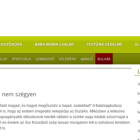
FOGYÓKÚRA
BABA-MAMA-CSALÁD
TESTÜNK VÉDELME
EL
OLAT
SPIRITUÁLIS
SZABADIDŐ
VÉLEMÉNY
AJÁNLÓ
BULVÁR
A
ni nem szégyen
k
N
lald magad, és hagyd megőszülni a hajad, szakállad!” A fiatalságkultusz
rról is, hogy az emberi öregedés velejárója az őszülés. Miközben a kétezres
b
gvagányabb stílusikonok merték vállalni a szürke vagy inkább ezüst hajat a
A
0-es évekre az ősz frizurából szép lassan mozgalom lett a nyilvános terekben
 is.
A