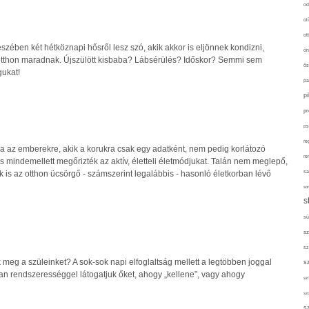
od
ol
ot
zében két hétköznapi hősről lesz szó, akik akkor is eljönnek kondizni,
ön
otthon maradnak. Újszülött kisbaba? Lábsérülés? Időskor? Semmi sem
ős
gukat!
pa
p
pr
ps
re
ra az emberekre, akik a korukra csak egy adatként, nem pedig korlátozó
re
 s mindemellett megőrizték az aktív, életteli életmódjukat. Talán nem meglepő,
is az otthon ücsörgő - számszerint legalábbis - hasonló életkorban lévő
sa
sor
s
sü
sz
sz
 meg a szüleinket? A sok-sok napi elfoglaltság mellett a legtöbben joggal
s
an rendszerességgel látogatjuk őket, ahogy „kellene”, vagy ahogy
szí
sz
s