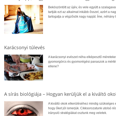
Beköszöntött az újév, és vele együtt a szalagav
tartják ezt az alkalmat inkább ősszel, azért a na
tartogatja a végzősök nagy napját. Íme, néhány t
Karácsonyi túlevés
A karácsonyi evészet néha elképesztő méreteket
gyomorgörcs és gyomorégési panaszok a mértékt
ellene?
A sírás biológiája – Hogyan kerüljük el a kiváltó okok
A kiváltó okok elkerüléséhez mindig szükséges 
hogy őket jól ismerjük. Cikksorozatunk utolsó r
irányuló stratégiákat osztunk meg veletek.