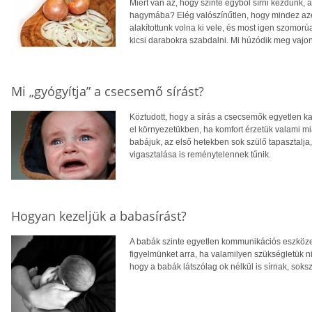
Miért van az, hogy szinte egyből sírni kezdünk,
hagymába? Elég valószínűtlen, hogy mindez azér
alakítottunk volna ki vele, és most igen szomor
kicsi darabokra szabdalni. Mi húzódik meg vajo
Mi „gyógyítja” a csecsemő sírást?
Köztudott, hogy a sírás a csecsemők egyetlen k
el környezetükben, ha komfort érzetük valami miat
babájuk, az első hetekben sok szülő tapasztalja,
vigasztalása is reménytelennek tűnik.
Hogyan kezeljük a babasírást?
A babák szinte egyetlen kommunikációs eszköze a 
figyelmünket arra, ha valamilyen szükségletük n
hogy a babák látszólag ok nélkül is sírnak, soks