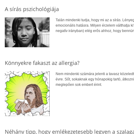
A sírás pszichológiája
Talán mindenki tudja, hogy mi az a sírás. Lén
emocionális hatásra. Milyen érzelem válthatja ki?
negatív irányban) elég erős ahhoz, hogy bennün
Könnyekre fakaszt az allergia?
Nem mindenki számára jelenti a tavasz közeledte 
évre. Sőt, sokaknak egy hónapokig tartó, átkozni
meglepően sok embert érint.
Néhány tipp, hogy emlékezetesebb legyen a szalag