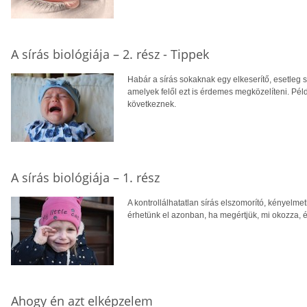
A sírás biológiája – 2. rész - Tippek
Habár a sírás sokaknak egy elkeserítő, esetleg 
amelyek felől ezt is érdemes megközelíteni. Pél
következnek.
A sírás biológiája – 1. rész
A kontrollálhatatlan sírás elszomorító, kényelme
érhetünk el azonban, ha megértjük, mi okozza, é
Ahogy én azt elképzelem