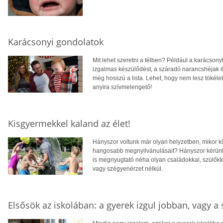
Karácsonyi gondolatok
Mit lehet szeretni a télben? Például a karácsonyt.
izgalmas készülődést, a száradó narancshéjak ill
még hosszú a lista. Lehet, hogy nem lesz tökéle
anyira szívmelengető!
Kisgyermekkel kaland az élet!
Hányszor voltunk már olyan helyzetben, mikor k
hangosabb megnyilvánulásait? Hányszor kérünk 
is megnyugtató néha olyan családokkal, szülőkke
vagy szégyenérzet nélkül.
Elsősök az iskolában: a gyerek izgul jobban, vagy a 