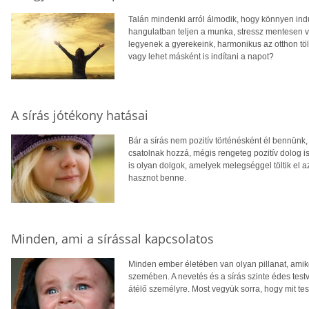
Talán mindenki arról álmodik, hogy könnyen ind
hangulatban teljen a munka, stressz mentesen v
legyenek a gyerekeink, harmonikus az otthon tölt
vagy lehet másként is indítani a napot?
A sírás jótékony hatásai
Bár a sírás nem pozitív történésként él bennünk
csatolnak hozzá, mégis rengeteg pozitív dolog 
is olyan dolgok, amelyek melegséggel töltik el a
hasznot benne.
Minden, ami a sírással kapcsolatos
Minden ember életében van olyan pillanat, ami
szemében. A nevetés és a sírás szinte édes testv
átélő személyre. Most vegyük sorra, hogy mit tes