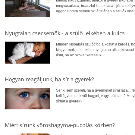
Mindig nagy izgalom, amikor a gyerek iskolába m
megvásárlása, íróasztal kialakítása - jön a mélyvíz
aggodalomra semmi ok: általában a szülők visel
Nyugtalan csecsemők - a szülő lelkében a kulcs
Minden kisbabás szülőt foglalkoztat a kérdés, h
kisgyermek jellemzően nyugtalan alkat, keveset 
ásni, ha az okokat keressük.
Hogyan reagáljunk, ha sír a gyerek?
Senki sem szereti, ha a gyermekét sírni látja... 
kell figyelmen kívül hagyni, vagy leállítani? Me
sírhat a gyerek?
Miért sírunk vöröshagyma-pucolás közben?