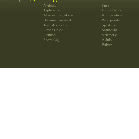
Nyitólap
Friss
Táplálkozás
Ezt próbáld ki!
Mozgás-Fogyókúra
Környezetünk
Baba-mama-család
Párkapcsolat
Testünk védelme
Spirituális
Elme és lélek
Szabadidő
Életmód
Vélemény
Sportvilág
Ajánló
Bulvár