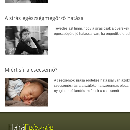
A sírás egészségmegőrző hatása
Tévedés azt hinni, hogy a sírás csak a gyerekek 
egészségére jó hatással van, ha engedik elered
Miért sír a csecsemő?
A csecsemők sírása erőteljes hatással van azokra,
csecsemősírásra a szülőkön a szorongás élettan
nyugtalanító kérdés: miért sír a csecsemő.