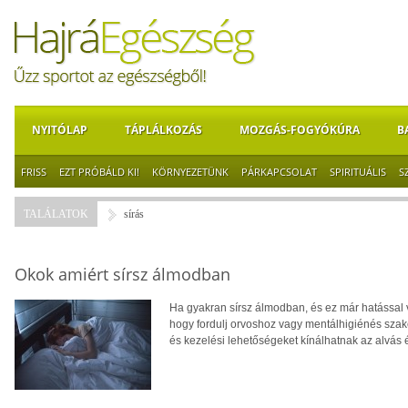
NYITÓLAP
TÁPLÁLKOZÁS
MOZGÁS-FOGYÓKÚRA
B
FRISS
EZT PRÓBÁLD KI!
KÖRNYEZETÜNK
PÁRKAPCSOLAT
SPIRITUÁLIS
S
TALÁLATOK
sírás
Okok amiért sírsz álmodban
Ha gyakran sírsz álmodban, és ez már hatással v
hogy fordulj orvoshoz vagy mentálhigiénés szake
és kezelési lehetőségeket kínálhatnak az alvás é