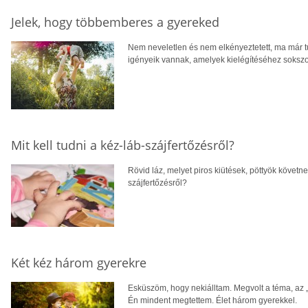
Jelek, hogy többemberes a gyereked
Nem neveletlen és nem elkényeztetett, ma már 
igényeik vannak, amelyek kielégítéséhez soksz
Mit kell tudni a kéz-láb-szájfertőzésről?
Rövid láz, melyet piros kiütések, pöttyök követnek
szájfertőzésről?
Két kéz három gyerekre
Esküszöm, hogy nekiálltam. Megvolt a téma, az „i
Én mindent megtettem. Élet három gyerekkel.