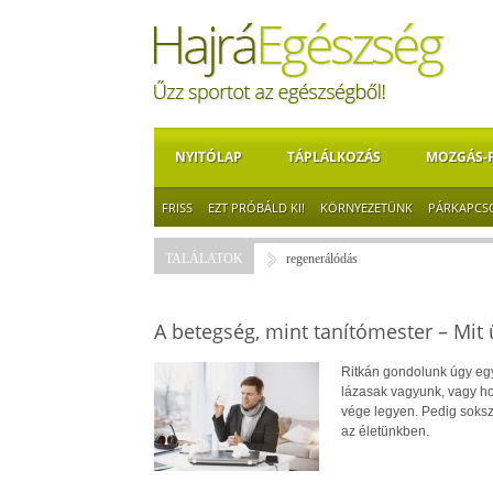
NYITÓLAP
TÁPLÁLKOZÁS
MOZGÁS-
FRISS
EZT PRÓBÁLD KI!
KÖRNYEZETÜNK
PÁRKAPCS
TALÁLATOK
regenerálódás
A betegség, mint tanítómester – Mit 
Ritkán gondolunk úgy egy 
lázasak vagyunk, vagy h
vége legyen. Pedig soksz
az életünkben.