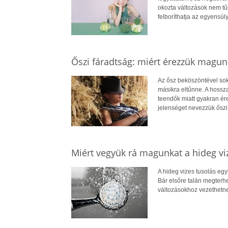
okozta változások nem tű
felboríthatja az egyensúly
Őszi fáradtság: miért érezzük magun
Az ősz beköszöntével soka
másikra eltűnne. A hossz
teendők miatt gyakran ére
jelenséget nevezzük őszi
Miért vegyük rá magunkat a hideg vi
A hideg vizes tusolás eg
Bár elsőre talán megterh
változásokhoz vezethetne