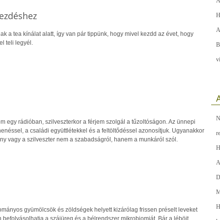
A
kezdéshez
H
A
k a tea kínálat alatt, így van pár tippünk, hogy mivel kezdd az évet, hogy
 teli legyél.
B
v
A
N
 egy rádióban, szilveszterkor a férjem szolgál a tűzoltóságon. Az ünnepi
enéssel, a családi együttlétekkel és a feltöltődéssel azonosítjuk. Ugyanakkor
r
y vagy a szilveszter nem a szabadságról, hanem a munkáról szól.
H
A
D
M
H
ányos gyümölcsök és zöldségek helyett kizárólag frissen préselt leveket
 befolyásolhatja a szájüreg és a bélrendszer mikrobiomját. Bár a léböjt