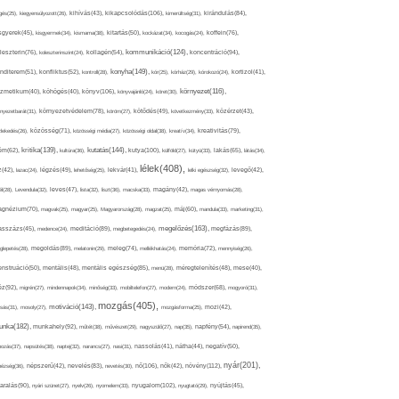
kikapcsolódás(106),
gés(25),
kiegyensúlyozott(26),
kihívás(43),
kimerültség(31),
kirándulás(84),
sgyerek(45),
kisgyermek(34),
kismama(38),
kitartás(50),
kockázat(34),
kocogás(24),
koffein(76),
kommunikáció(124),
koncentráció(94),
leszterin(76),
koleszterinszint(24),
kollagén(54),
konyha(149),
nditerem(51),
konfliktus(52),
kontroll(28),
kór(25),
kórház(29),
kórokozó(24),
kortizol(41),
könyv(106),
környezet(116),
zmetikum(40),
köhögés(40),
könyvajánló(24),
köret(30),
nyezetbarát(31),
környezetvédelem(78),
köröm(27),
kötődés(49),
következmény(33),
közérzet(43),
lekedés(26),
közösség(71),
közösségi média(27),
közösségi oldal(38),
kreatív(34),
kreativitás(79),
kritika(139),
kutatás(144),
kutya(100),
ém(62),
kultúra(36),
külföld(27),
kütyü(33),
lakás(65),
látás(34),
lélek(408),
z(42),
lazac(24),
légzés(49),
lehetőség(25),
lekvár(41),
lelki egészség(32),
levegő(42),
él(28),
Levendula(32),
leves(47),
lista(32),
liszt(36),
macska(33),
magány(42),
magas vérnyomás(28),
gnézium(70),
magvak(25),
magyar(25),
Magyarország(28),
magzat(25),
máj(60),
mandula(33),
marketing(31),
megelőzés(163),
sszázs(45),
medence(24),
meditáció(89),
megbetegedés(24),
megfázás(89),
glepetés(28),
megoldás(89),
melatonin(29),
meleg(74),
mellékhatás(24),
memória(72),
mennyiség(26),
nstruáció(50),
mentális(48),
mentális egészség(85),
menü(28),
méregtelenítés(48),
mese(40),
z(92),
migrén(27),
mindennapok(34),
minőség(33),
mobiltelefon(27),
modern(24),
módszer(68),
mogyoró(31),
mozgás(405),
motiváció(143),
sás(31),
mosoly(27),
mozgásforma(25),
mozi(42),
nka(182),
munkahely(92),
műtét(38),
művészet(29),
nagyszülő(27),
nap(35),
napfény(54),
napirend(35),
pozás(37),
napsütés(38),
naptej(32),
narancs(27),
nasi(31),
nassolás(41),
nátha(44),
negatív(50),
nyár(201),
nő(106),
növény(112),
hézség(36),
népszerű(42),
nevelés(83),
nevetés(30),
nők(42),
nyugalom(102),
aralás(90),
nyári szünet(27),
nyelv(26),
nyomelem(33),
nyugtató(29),
nyújtás(45),