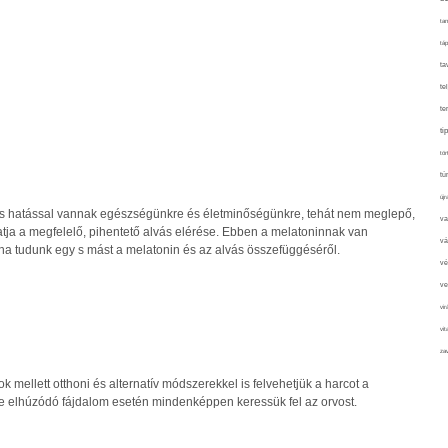
tan
táp
ta
te
te
ti
tör
tú
újr
ős hatással vannak egészségünkre és életminőségünkre, tehát nem meglepő,
va
atja a megfelelő, pihentető alvás elérése. Ebben a melatoninnak van
vá
, ha tudunk egy s mást a melatonin és az alvás összefüggéséről.
vé
ve
vir
vit
zav
mellett otthoni és alternatív módszerekkel is felvehetjük a harcot a
 de elhúzódó fájdalom esetén mindenképpen keressük fel az orvost.