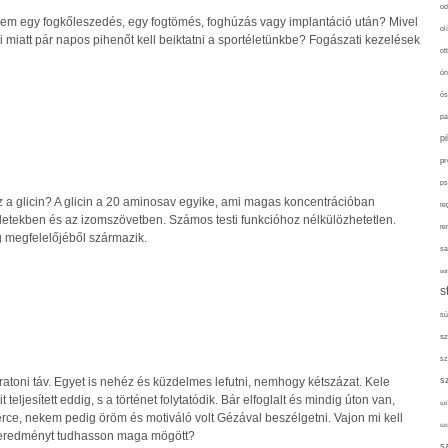
od
nem egy fogkőleszedés, egy fogtömés, foghúzás vagy implantáció után? Mivel
ol
i miatt pár napos pihenőt kell beiktatni a sportéletünkbe? Fogászati kezelések
ot
ön
ős
pa
p
pr
ps
az a glicin? A glicin a 20 aminosav egyike, ami magas koncentrációban
re
ületekben és az izomszövetben. Számos testi funkcióhoz nélkülözhetetlen.
re
 megfelelőjéből származik.
sa
sor
s
sü
sz
sz
atoni táv. Egyet is nehéz és küzdelmes lefutni, nemhogy kétszázat. Kele
s
eljesített eddig, s a történet folytatódik. Bár elfoglalt és mindig úton van,
szí
rce, nekem pedig öröm és motiváló volt Gézával beszélgetni. Vajon mi kell
sz
n eredményt tudhasson maga mögött?
s