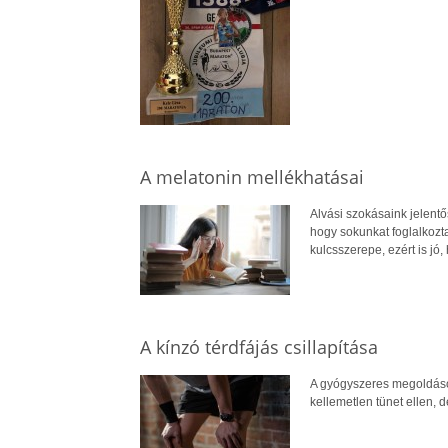
A melatonin mellékhatásai
Alvási szokásaink jelent
hogy sokunkat foglalkozt
kulcsszerepe, ezért is jó
A kínzó térdfájás csillapítása
A gyógyszeres megoldások 
kellemetlen tünet ellen,