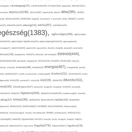
cukorbetegség(137),
orbeteg(25),
cukormentes(69),
D-vitamin(53),
daganat(36),
dekoráció(41),
diéta(395),
depresszió(199),
mencia(34),
desszert(67),
diagnózis(28),
diák(24),
dió(50),
dohányzás(92),
at(38),
döntés(58),
drága(26),
duzzanat(27),
E-vitamin(25),
eb(26),
ebéd(57),
ecet(38),
edzés(267),
édesség(141),
es(42),
édesítőszer(43),
edzőterem(42),
egészség(1383),
egészséges(246),
egészséges
etmód(100),
egészséges táplálkozás(44),
egészségmegőrzés(43),
egészségtelen(32),
észségügy(27),
egyensúly(63),
egyetem(29),
egyszerű(31),
éhes(30),
éhség(38),
éjszaka(33),
ekcéma(26),
életmód(444),
elmiszer(142),
élet(114),
elengedés(29),
életkor(30),
életminőség(30),
etmódváltás(108),
elhízás(109),
elme(93),
életvitel(28),
elfogadás(30),
élmény(55),
előny(37),
energia(487),
emésztés(166),
árás(32),
ember(38),
empátia(43),
Energiaital(29),
eper(30),
érzelem(211),
ő(36),
eredmény(47),
erő(36),
érrendszer(36),
érzékenység(36),
érzelmek(42),
érzelmi
étkezés(411),
étel(228),
elligencia(28),
érzés(39),
esemény(27),
eszköz(28),
ételek(39),
trend(193),
evés(92),
étrendkiegészítő(47),
étterem(24),
étvágy(34),
Európa(28),
évszak(28),
fájdalom(308),
cebook(42),
fahéj(43),
fájdalomcsillapító(39),
fáradékonyság(30),
fáradt(28),
fehérje(198),
radtság(117),
fejfájás(93),
fejlődés(142),
fejlesztés(44),
feladat(46),
félelem(115),
dolgozás(24),
felelősség(62),
felnőtt(66),
felszívódás(56),
féltékenység(26),
fertőzés(101),
töltődés(29),
fenntarthatóság(29),
fény(36),
fényvédelem(28),
férfi(86),
fertőtlenítés(31),
film(111),
szültség(82),
fiatal(39),
figyelem(69),
finom(26),
fitt(34),
fittség(34),
fizikai(25),
fog(51),
fogyás(279),
fogyókúra(178),
gadalom(25),
fogmosás(41),
fogorvos(24),
fogyasztás(67),