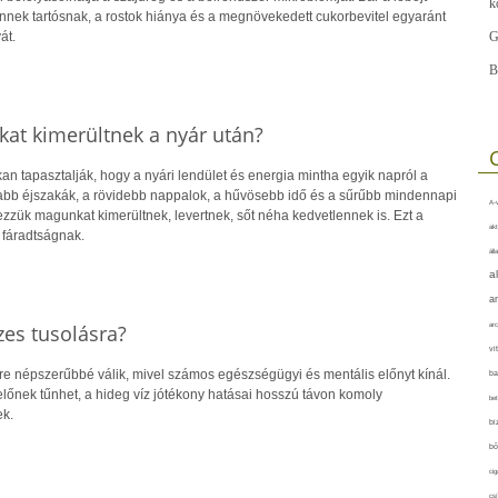
k
nnek tartósnak, a rostok hiánya és a megnövekedett cukorbevitel egyaránt
át.
G
B
kat kimerültnek a nyár után?
n tapasztalják, hogy a nyári lendület és energia mintha egyik napról a
abb éjszakák, a rövidebb nappalok, a hűvösebb idő és a sűrűbb mindennapi
A-v
zzük magunkat kimerültnek, levertnek, sőt néha kedvetlennek is. Ezt a
akt
 fáradtságnak.
áll
a
a
zes tusolásra?
arc
vi
yre népszerűbbé válik, mivel számos egészségügyi és mentális előnyt kínál.
ba
előnek tűnhet, a hideg víz jótékony hatásai hosszú távon komoly
bet
k.
bi
bő
cig
csí