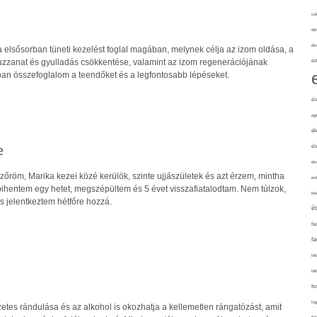
cuk
de
div
 elsősorban tüneti kezelést foglal magában, melynek célja az izom oldása, a
 duzzanat és gyulladás csökkentése, valamint az izom regenerációjának
éd
an összefoglalom a teendőket és a legfontosabb lépéseket.
él
eg
él
e
él
elv
őröm, Marika kezei közé kerülök, szinte ujjászületek és azt érzem, mintha
erd
pihentem egy hetet, megszépültem és 5 évet visszafiatalodtam. Nem túlzok,
int
s jelentkeztem hétfőre hozzá.
é
fa
fá
fel
fel
fe
fo
etes rándulása és az alkohol is okozhatja a kellemetlen rángatózást, amit