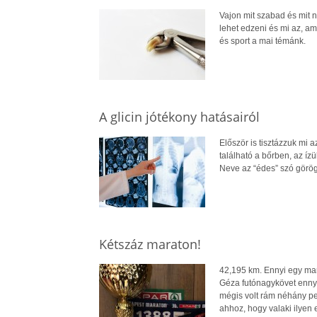
Vajon mit szabad és mit 
lehet edzeni és mi az, am
és sport a mai témánk.
A glicin jótékony hatásairól
Először is tisztázzuk mi 
található a bőrben, az íz
Neve az “édes” szó görög
Kétszáz maraton!
42,195 km. Ennyi egy mar
Géza futónagykövet ennyit t
mégis volt rám néhány pe
ahhoz, hogy valaki ilye