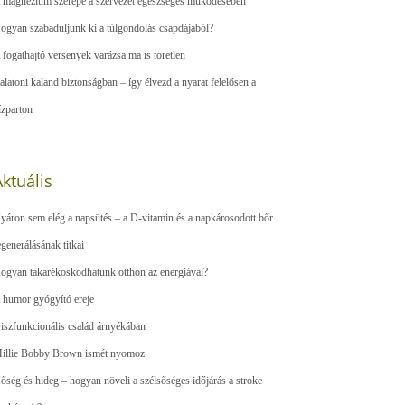
 magnézium szerepe a szervezet egészséges működésében
ogyan szabaduljunk ki a túlgondolás csapdájából?
 fogathajtó versenyek varázsa ma is töretlen
alatoni kaland biztonságban – így élvezd a nyarat felelősen a
ízparton
ktuális
yáron sem elég a napsütés – a D-vitamin és a napkárosodott bőr
egenerálásának titkai
ogyan takarékoskodhatunk otthon az energiával?
 humor gyógyító ereje
iszfunkcionális család árnyékában
illie Bobby Brown ismét nyomoz
őség és hideg – hogyan növeli a szélsőséges időjárás a stroke