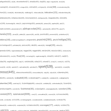
afigyelés(52),
ok(36),
okostelefon(57),
oktatás(40),
olaj(50),
olajos magvak(34),
olcsó(33),
olvasás(101),
orvos(164),
ívaolaj(42),
omega-3(31),
online(52),
orrfolyás(24),
orvostudomány(26),
thon(111),
önbizalom(121),
óvoda(26),
öltözködés(35),
önállóság(27),
önbecsülés(36),
önbizalomhiány(28),
önismeret(112),
értékelés(43),
önfejlesztés(59),
önkifejezés(26),
öregedés(46),
öröm(69),
z(109),
őszinteség(34),
ötlet(37),
pajzsmirigy(53),
pakolás(30),
panasz(25),
paprika(28),
pár(27),
párkapcsolat(241),
radicsom(52),
páratartalom(27),
pattanás(30),
pénz(74),
piac(27),
ihenés(210),
pizza(25),
pollen(32),
popcorn(35),
por(26),
pozitív(83),
prevenció(25),
probiotikum(37),
psziché(290),
pszichológia(230),
obléma(142),
problémamegoldás(27),
program(60),
recept(131),
zichológus(67),
puffadás(34),
pulzus(45),
rák(69),
reakció(33),
reflux(31),
generáció(46),
regenerálódás(28),
reggel(39),
reggeli(89),
reklám(39),
relaxáció(81),
rendszer(24),
Rost(131),
ndszeres(41),
rizs(34),
rozmaring(24),
rugalmasság(24),
ruha(42),
rutin(47),
sajt(67),
segítség(100),
séta(107),
láta(78),
sejt(27),
sérülés(58),
siker(67),
sírás(27),
smink(37),
só(70),
sport(528),
ozat(33),
sör(26),
spenót(27),
spiritualitás(28),
spórolás(37),
sportoló(31),
strand(35),
tressz(445),
sütemény(94),
stresszkezelés(53),
stresszoldás(34),
súly(25),
súlyzó(24),
szabadidő(142),
tés(91),
sütőtök(25),
szabadság(47),
szabály(25),
szabályok(24),
szájhigiénia(24),
akember(140),
szakítás(27),
Számítógép(46),
száraz(24),
szédülés(35),
székrekedés(25),
Szem(54),
Szénhidrát(181),
emélyiség(94),
szerelem(156),
szemét(32),
szépség(52),
szépségápolás(26),
szervezet(306),
zeretet(207),
szex(27),
szexualitás(25),
szezon(34),
szilveszter(48),
szív(109),
n(28),
színek(36),
szívbetegség(32),
szocializáció(30),
szódabikarbóna(35),
szokás(79),
szorongás(177),
okások(33),
szolárium(24),
szoptatás(33),
szórakozás(45),
szőlő(25),
szülés(70),
zülő(203),
tanács(161),
szülők(25),
szűrővizsgálat(34),
tablet(44),
takarítás(50),
támogatás(36),