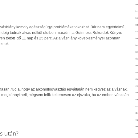
kié
ki
ko
ko
alváshiány komoly egészségügyi problémákat okozhat. Bár nem egyértelmű,
ko
ideig tudnak alvás nélkül életben maradni, a Guinness Rekordok Könyve
ren töltött idő 11 nap és 25 perc. Az alváshiány következményei azonban
kör
eznek.
köz
kr
lá
lev
ma
ma
me
ittasan, tudja, hogy az alkoholfogyasztás egyáltalán nem kedvez az alvásnak.
me
st megkönnyítheti, mégsem telik kellemesen az éjszaka, ha az ember ivás után
mé
mo
mu
na
ne
s után?
ny