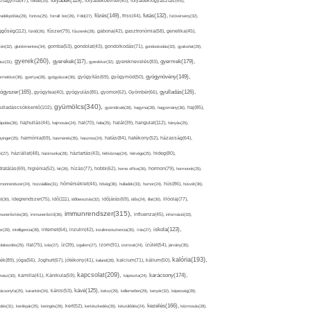
folyadék(119),
khagyma(47),
folsav(25),
folyadékbevitel(40),
folyadékfogyasztás(45),
főzés(149),
futás(132),
yadékpótlás(29),
fontos(25),
forralt bor(26),
Föld(27),
friss(44),
futóverseny(32),
ggőség(112),
fürdő(26),
fűszer(79),
fűszerek(28),
gabona(42),
gasztronómia(58),
genetika(45),
tén(32),
gluténmentes(34),
gomba(53),
gondolat(43),
gondolkodás(71),
gondoskodás(33),
gyakorlat(29),
gyerek(260),
gyermek(179),
gyerekek(117),
ász(31),
gyerekkor(32),
gyereknevelés(83),
gyógynövény(149),
ermekkor(36),
gyertya(28),
gyógyászat(36),
gyógyítás(69),
gyógymód(50),
ógyszer(165),
gyulladás(126),
gyógytea(40),
gyógyulás(85),
gyomor(62),
Gyömbér(66),
gyümölcs(340),
ulladáscsökkentő(102),
gyümölcslé(28),
hagyma(28),
hagyomány(36),
haj(85),
hangulat(112),
ápolás(36),
hajhullás(44),
hajmosás(24),
hal(70),
hála(25),
halál(39),
hányás(25),
yinger(25),
harmónia(69),
hasmenés(35),
hasznos(24),
hatás(84),
hatékony(52),
házasság(64),
i(27),
háziállat(48),
házimunka(28),
háztartás(43),
hétköznap(24),
hétvége(25),
hideg(80),
dratálás(69),
higiénia(52),
hit(26),
hízás(77),
hobbi(62),
home office(26),
hormon(79),
hormonok(25),
rmonrendszer(24),
hozzáállás(31),
hőmérséklet(44),
hőség(36),
hulladék(33),
humor(24),
hús(86),
húsvét(36),
idő(111),
ő(30),
idegrendszer(75),
időbeosztás(32),
időjárás(69),
idős(24),
illat(30),
illóolaj(77),
immunrendszer(315),
munerősítés(30),
immunerősítő(36),
influenza(45),
információ(33),
iskola(123),
er(29),
intelligencia(28),
internet(64),
inzulin(42),
inzulinrezisztencia(35),
írás(27),
olakezdés(25),
ital(75),
ivás(27),
íz(39),
izgalom(27),
izom(91),
izomzat(24),
ízület(54),
járvány(35),
kalória(193),
ték(89),
jóga(56),
Joghurt(67),
jótékony(41),
kaland(28),
kalcium(71),
kálium(50),
kapcsolat(209),
karácsony(174),
masz(30),
kamilla(41),
Kánikula(59),
káposzta(24),
kávé(125),
ácsonyfa(25),
karantén(34),
káros(53),
keksz(29),
kellemetlen(29),
kenyér(32),
képesség(28),
kezelés(166),
dés(31),
kerékpár(25),
keringés(26),
kert(52),
kertészkedés(26),
készülődés(24),
kézmosás(28),