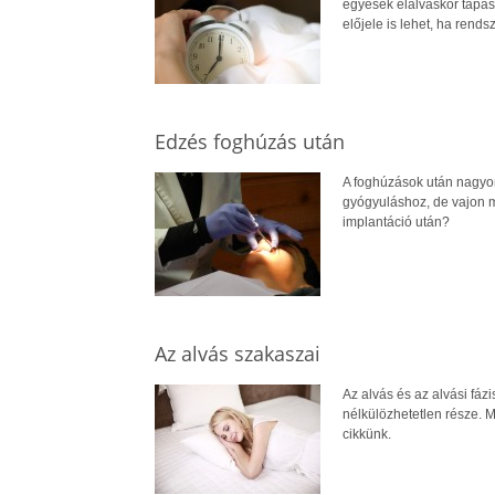
egyesek elalváskor tapas
előjele is lehet, ha rends
Edzés foghúzás után
A foghúzások után nagyo
gyógyuláshoz, de vajon m
implantáció után?
Az alvás szakaszai
Az alvás és az alvási fázi
nélkülözhetetlen része. 
cikkünk.