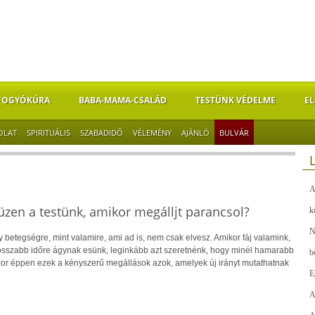
FOGYÓKÚRA
BABA-MAMA-CSALÁD
TESTÜNK VÉDELME
EL
OLAT
SPIRITUÁLIS
SZABADIDŐ
VÉLEMÉNY
AJÁNLÓ
BULVÁR
A
üzen a testünk, amikor megálljt parancsol?
k
N
betegségre, mint valamire, ami ad is, nem csak elvesz. Amikor fáj valamink,
osszabb időre ágynak esünk, leginkább azt szeretnénk, hogy minél hamarabb
b
or éppen ezek a kényszerű megállások azok, amelyek új irányt mutathatnak
E
A