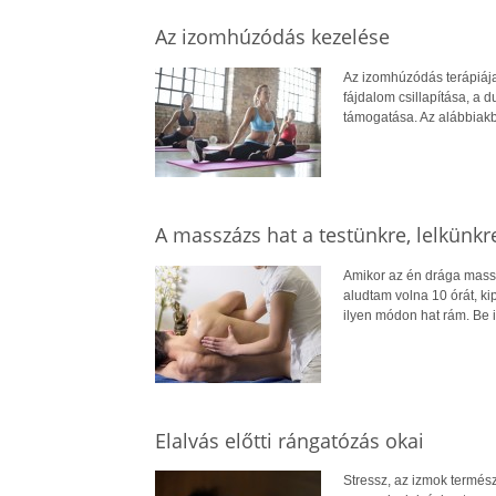
Az izomhúzódás kezelése
Az izomhúzódás terápiája
fájdalom csillapítása, a
támogatása. Az alábbiakb
A masszázs hat a testünkre, lelkünkr
Amikor az én drága massz
aludtam volna 10 órát, ki
ilyen módon hat rám. Be i
Elalvás előtti rángatózás okai
Stressz, az izmok termész