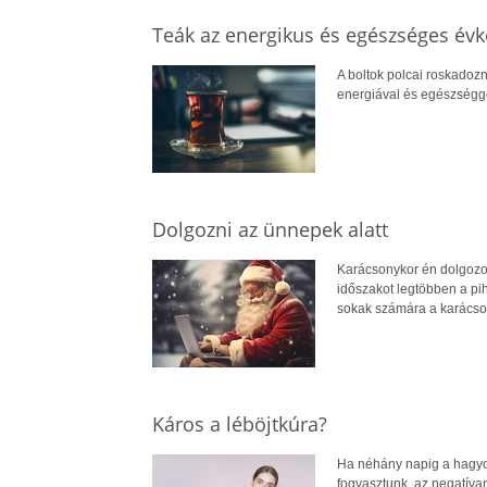
Teák az energikus és egészséges év
A boltok polcai roskadozna
energiával és egészséggel
Dolgozni az ünnepek alatt
Karácsonykor én dolgozom
időszakot legtöbben a pih
sokak számára a karácson
Káros a léböjtkúra?
Ha néhány napig a hagyom
fogyasztunk, az negatívan