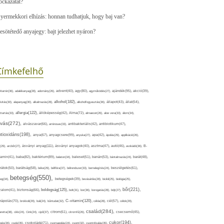
ockázatát?
yermekkori elhízás: honnan tudhatjuk, hogy baj van?
esötétedő anyajegy: bajt jelezhet nyáron?
Címkefelhő
ajándék(95),
itamin(36),
adalékanyag(28),
adomány(26),
advent(40),
agy(80),
agyműködés(27),
akció(39),
alkohol(182),
ivitás(30),
alapanyag(30),
alkalmazás(28),
alkoholfogyasztás(36),
állapot(43),
állat(54),
allergia(122),
attartás(33),
állóképesség(42),
Alma(72),
almaecet(26),
aloe vera(33),
álom(34),
lvás(272),
alvászavar(66),
aminosav(33),
antibakteriális(42),
antibiotikum(47),
ntioxidáns(198),
anyagcsere(99),
anya(67),
anyuka(27),
apa(42),
ápolás(29),
applikáció(26),
ásványi anyag(111),
(29),
arcbőr(27),
ásványi anyagok(40),
asztma(47),
autó(46),
avokádó(36),
B-
tamin(41),
baba(82),
baktérium(89),
balaton(34),
baleset(51),
banán(53),
bántalmazás(24),
barát(48),
rátok(50),
barátság(58),
béke(29),
bélflóra(37),
bélrendszer(33),
bemelegítés(24),
beszélgetés(61),
betegség(550),
eg(34),
betegségek(39),
bevásárlás(28),
bicikli(25),
biológia(25),
bőr(221),
boldogság(125),
zalom(41),
biztonság(66),
bolt(31),
bor(36),
borogatás(28),
böjt(27),
C-vitamin(120),
rápolás(70),
brokkoli(29),
buli(24),
bűntudat(32),
cékla(28),
cél(57),
célok(29),
család(284),
aretta(38),
cikk(24),
Cink(24),
cipő(37),
citrom(61),
citromfű(26),
csecsemő(45),
cukor(194),
pés(26),
csoki(35),
csokoládé(71),
csomagolás(24),
csont(32),
csontritkulás(35),