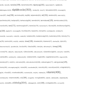
tápanyag(181),
tanulás(159),
ár(36),
tánc(26),
tanulmány(40),
tapasztalat(27),
táplálék(34),
táplálkozás(353),
lálékkiegészítő(25),
tárolás(29),
társ(27),
társadalom(50),
társaság(31),
tea(158),
tél(153),
vasz(87),
technika(46),
tej(88),
tejtermék(60),
telefon(49),
televízió(31),
terápia(92),
terhesség(96),
természet(129),
természetes(103),
ljesítmény(46),
termék(44),
test(171),
testmozgás(97),
rvezés(46),
testsúly(79),
testtartás(27),
tészta(39),
tevékenység(44),
pp(118),
tippek(27),
tisztaság(35),
tisztítás(44),
tojás(91),
torna(43),
torokfájás(32),
törődés(27),
tudatosság(115),
tudomány(106),
ténet(38),
trauma(31),
trükk(25),
tudás(30),
tudatos(46),
túlsúly(71),
tünet(139),
ra(78),
turmix(64),
túró(29),
tüdő(28),
tünetek(64),
türelem(47),
uborka(26),
újév(42),
ünnep(148),
ahasznosítás(37),
újszülött(26),
úszás(46),
Utazás(85),
Üdítő(26),
ülőmunka(27),
csora(79),
válás(24),
választás(29),
változás(48),
változatos(24),
várandósság(54),
város(24),
vas(64),
sárlás(85),
vashiány(31),
védekezés(28),
védelem(59),
vegán(48),
vegetáriánus(43),
vegyszer(28),
vércukorszint(108),
vérnyomás(125),
lemény(57),
vér(41),
vércukor(49),
vérkeringés(77),
rseny(46),
vérszegénység(34),
vese(46),
veszekedés(29),
veszély(45),
veszélyes(54),
világháló(41),
vitamin(406),
ág(34),
vírus(82),
viselkedés(86),
viszketés(30),
vita(34),
vitalitás(31),
víz(184),
aminhiány(33),
vitaminok(85),
vizsga(26),
vizsgálat(59),
zab(34),
zabkása(36),
zabpehely(36),
zöldség(304),
zsír(166),
ar(24),
zene(85),
zöldségek(32),
zsírégetés(46),
zsírsav(25)