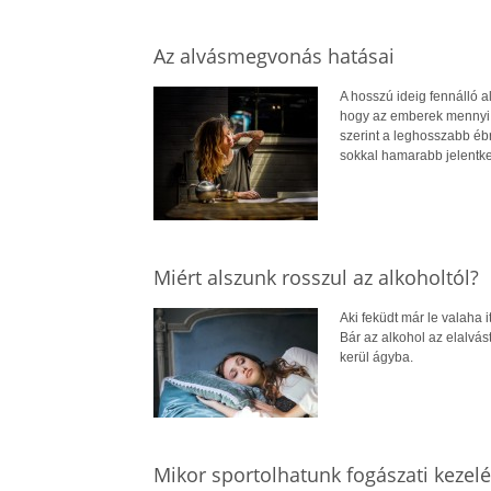
Az alvásmegvonás hatásai
A hosszú ideig fennálló 
hogy az emberek mennyi 
szerint a leghosszabb éb
sokkal hamarabb jelentk
Miért alszunk rosszul az alkoholtól?
Aki feküdt már le valaha 
Bár az alkohol az elalvá
kerül ágyba.
Mikor sportolhatunk fogászati kezelé