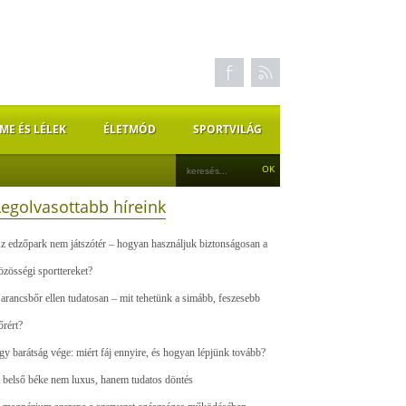
ME ÉS LÉLEK
ÉLETMÓD
SPORTVILÁG
Legolvasottabb híreink
z edzőpark nem játszótér – hogyan használjuk biztonságosan a
özösségi sporttereket?
arancsbőr ellen tudatosan – mit tehetünk a simább, feszesebb
őrért?
gy barátság vége: miért fáj ennyire, és hogyan lépjünk tovább?
 belső béke nem luxus, hanem tudatos döntés