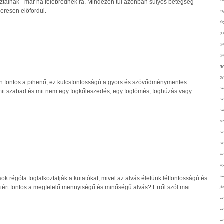
fo
ztalnak - már ha felébrednek rá. Mindezen túl azonban súlyos betegség
zeresen előfordul.
fol
fü
glu
gy
gy
gy
gy
n fontos a pihenő, ez kulcsfontosságú a gyors és szövődménymentes
haj
it szabad és mit nem egy fogkőleszedés, egy fogtömés, foghúzás vagy
hán
ház
hi
ho
hűt
im
ing
isk
sok régóta foglalkoztatják a kutatókat, mivel az alvás életünk létfontosságú és
Miért fontos a megfelelő mennyiségű és minőségű alvás? Erről szól mai
já
ka
kar
kér