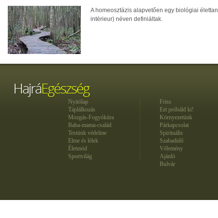
A homeosztázis alapvetően egy biológiai élettani
intérieur) néven definiáltak.
Nyitólap
Friss
Táplálkozás
Ezt próbáld ki!
Mozgás-Fogyókúra
Környezetünk
Baba-mama-család
Párkapcsolat
Testünk védelme
Spirituális
Elme és lélek
Szabadidő
Életmód
Vélemény
Sportvilág
Ajánló
Bulvár