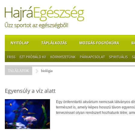
NYITÓLAP
TÁPLÁLKOZÁS
MOZGÁS-FOGYÓKÚRA
B
FRISS
EZT PRÓBÁLD KI!
KÖRNYEZETÜNK
PÁRKAPCSOLAT
SPIRITUÁLIS
S
TALÁLATOK
biológia
Egyensúly a víz alatt
Egy önfenntartó akvárium nemcsak látványos dís
természet is, amely képes hosszú távon egyensú
tervezéssel olyan rendszert hozhatunk létre, a