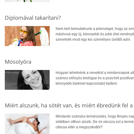
Diplomával takarítani?
Nem kell bemutatnunk a jelenséget, hogy az em
máshová egy új, könnyebb és jobb élet reményéb
szeretnék most egy kis személyes ízelítőt adni.
Mosolyóra
Hogyan tehetnénk a nevetést a mindennapok al
számos előnyös biológiai és a pszichét pozitíva
könnyebb bárkivel kapcsolatot építeni.
Miért alszunk, ha sötét van, és miért ébredünk fel a
Mindenki számára természetes, hogy fényes nappa
sötétben otthon alszik. De mi okozza ezt a term
ciklusa eltér a megszokottól?