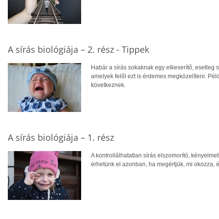
A sírás biológiája – 2. rész - Tippek
Habár a sírás sokaknak egy elkeserítő, esetleg 
amelyek felől ezt is érdemes megközelíteni. Pél
következnek.
A sírás biológiája – 1. rész
A kontrollálhatatlan sírás elszomorító, kényelme
érhetünk el azonban, ha megértjük, mi okozza, é