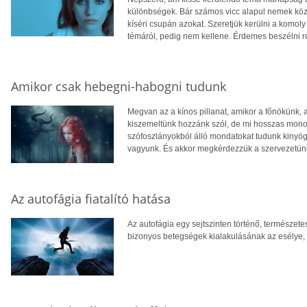
különbségek. Bár számos vicc alapul nemek közö
kíséri csupán azokat. Szeretjük kerülni a komol
témáról, pedig nem kellene. Érdemes beszélni ró
Amikor csak hebegni-habogni tudunk
Megvan az a kínos pillanat, amikor a főnökünk, a
kiszemeltünk hozzánk szól, de mi hosszas monol
szófoszlányokból álló mondatokat tudunk kinyög
vagyunk. És akkor megkérdezzük a szervezetünke
Az autofágia fiatalító hatása
Az autofágia egy sejtszinten történő, természet
bizonyos betegségek kialakulásának az esélye, e