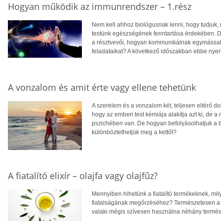
Hogyan működik az immunrendszer – 1.rész
Nem kell ahhoz biológusnak lenni, hogy tudjuk, 
testünk egészségének fenntartása érdekében. De 
a résztvevői, hogyan kommunikálnak egymással,
feladataikat? A következő időszakban ebbe nyer
A vonzalom és amit érte vagy ellene tehetünk
A szerelem és a vonzalom két, teljesen eltérő d
hogy az emberi test kémiája alakítja azt ki, d
pszichében van. De hogyan befolyásolhatjuk a 
különböztethetjük meg a kettőt?
A fiatalító elixír – olajfa vagy olajfűz?
Mennyiben hihetünk a fiatalító termékeknek, m
fiatalságának megőrzéséhez? Természetesen a m
valaki mégis szívesen használna néhány termés