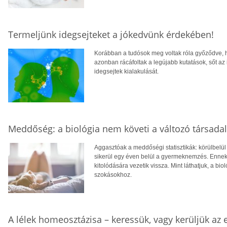
Termeljünk idegsejteket a jókedvünk érdekében!
Korábban a tudósok meg voltak róla győződve, 
azonban rácáfoltak a legújabb kutatások, sőt az i
idegsejtek kialakulását.
Meddőség: a biológia nem követi a változó társada
Aggasztóak a meddőségi statisztikák: körülbe
sikerül egy éven belül a gyermeknemzés. Ennek 
kitolódására vezetik vissza. Mint láthatjuk, a b
szokásokhoz.
A lélek homeosztázisa – keressük, vagy kerüljük az 