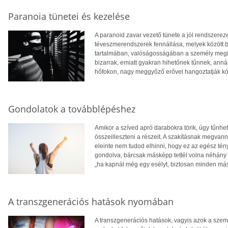
Paranoia tünetei és kezelése
A paranoid zavar vezető tünete a jól rendszereze
téveszmerendszerek fennállása, melyek között b
tartalmában, valóságosságában a személy megi
bizarrak, emiatt gyakran hihetőnek tűnnek, anná
hőfokon, nagy meggyőző erővel hangoztatják kó
Gondolatok a továbblépéshez
Amikor a szíved apró darabokra törik, úgy tűnh
összeilleszteni a részeit. A szakításnak megva
eleinte nem tudod elhinni, hogy ez az egész tén
gondolva, bárcsak másképp tettél volna néhány 
„ha kapnál még egy esélyt, biztosan minden má
A transzgenerációs hatások nyomában
A transzgenerációs hatások, vagyis azok a szem