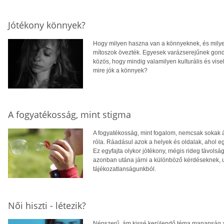
Jótékony könnyek?
Hogy milyen haszna van a könnyeknek, és milye
mítoszok övezték. Egyesek varázserejűnek gondo
közös, hogy mindig valamilyen kulturális és vise
mire jók a könnyek?
A fogyatékosság, mint stigma
A fogyatékosság, mint fogalom, nemcsak sokak ál
róla. Ráadásul azok a helyek és oldalak, ahol eg
Ez egyfajta olykor jótékony, mégis rideg távol
azonban utána járni a különböző kérdéseknek, u
tájékozatlanságunkból.
Női hiszti - létezik?
Népszerű, ám kissé kerülendő téma manapság a n