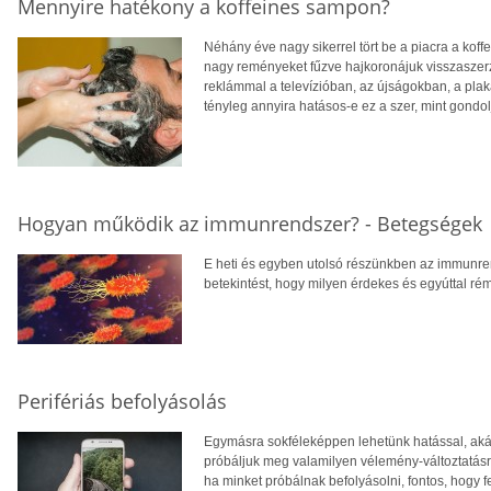
Mennyire hatékony a koffeines sampon?
Néhány éve nagy sikerrel tört be a piacra a koff
nagy reményeket fűzve hajkoronájuk visszaszer
reklámmal a televízióban, az újságokban, a plak
tényleg annyira hatásos-e ez a szer, mint gondo
Hogyan működik az immunrendszer? - Betegségek
E heti és egyben utolsó részünkben az immunre
betekintést, hogy milyen érdekes és egyúttal rémi
Perifériás befolyásolás
Egymásra sokféleképpen lehetünk hatással, aká
próbáljuk meg valamilyen vélemény-változtatásr
ha minket próbálnak befolyásolni, fontos, hogy f