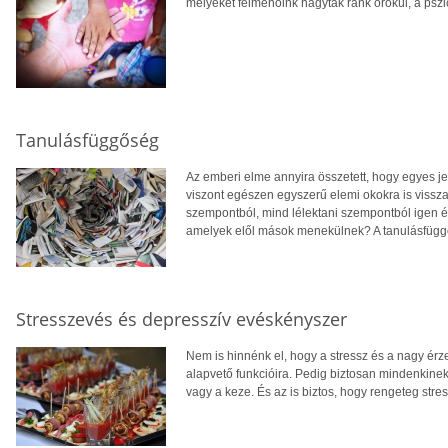
melyeket felmenőink hagytak ránk örökül, a pszic
Tanulásfüggőség
Az emberi elme annyira összetett, hogy egyes 
viszont egészen egyszerű elemi okokra is vissza
szempontból, mind lélektani szempontból igen é
amelyek elől mások menekülnek? A tanulásfüggő
Stresszevés és depresszív evéskényszer
Nem is hinnénk el, hogy a stressz és a nagy érz
alapvető funkcióira. Pedig biztosan mindenkine
vagy a keze. És az is biztos, hogy rengeteg stre