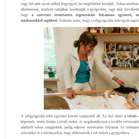
vagy hét alatt nyom nélkül begyógyul, ha megfelelően kezeljük. Sokan azonban
alkalmaznak, amelyek valójában lassíthatják a gyógyulást, vagy akár növelhetik 
hogy
a szervezet természetes regenerációs folyamata egyszerű, t
módszerekkel segíthető
. Érdemes tudni, hogy a sebgyógyulás nem egyik napról 
A sebgyógyulás több egymást követő szakaszból áll. Az első lépés
a vérzés e
képeznek, amely lezárja a sérült ereket, és megakadályozza a további vérvesztést
amelytől sokan megijednek, pedig teljesen természetes folyamat. Az immunrends
szöveteket és a kórokozókat, hogy előkészítsék a seb helyét a gyógyulásra.