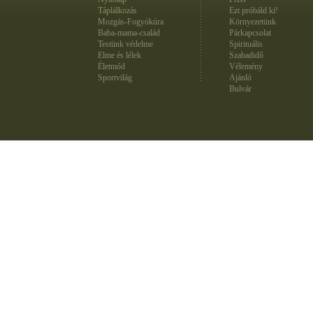
Táplálkozás
Ezt próbáld ki!
Mozgás-Fogyókúra
Környezetünk
Baba-mama-család
Párkapcsolat
Testünk védelme
Spirituális
Elme és lélek
Szabadidő
Életmód
Vélemény
Sportvilág
Ajánló
Bulvár