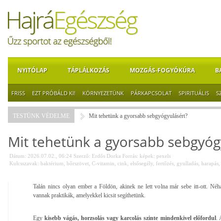
NYITÓLAP
TÁPLÁLKOZÁS
MOZGÁS-FOGYÓKÚRA
B
FRISS
EZT PRÓBÁLD KI!
KÖRNYEZETÜNK
PÁRKAPCSOLAT
SPIRITUÁLIS
S
TESTÜNK VÉDELME
Mit tehetünk a gyorsabb sebgyógyulásért?
Mit tehetünk a gyorsabb sebgyóg
Dátum: 2026.07.02., 06:24
Szerző:
Erdős Dorka
Forrás:
képek: pexels
Kulcsszavak:
baktérium
,
bőrszövet
,
C-vitamin
,
cink
,
elsősegély
,
fertőzés
,
gyulladás
,
harapás
Talán nincs olyan ember a Földön, akinek ne lett volna már sebe itt-ott. Né
vannak praktikák, amelyekkel kicsit segíthetünk.
Egy
kisebb vágás, horzsolás vagy karcolás szinte mindenkivel előfordul
. 