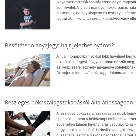
A gyermekkori elhízás világszerte egyre nagyo
sem kivétel. A túlsúly már gyermekkorban is hatá
felismerjük, ha egy kisgyermek testsúlya már 
tudhatjuk, mikortól beszélünk túlsúlyról vagy elh
Besötétedő anyajegy: bajt jelezhet nyáron?
A nyári hónapokban sokkal több figyelmet fordít
elkerülni a leégést, és gyakrabban nézzük meg,
azt veszi észre: egy-egy anyajegye sötétebbnek 
De vajon minden változás aggodalomra ad okot
Részleges bokaszalagszakadásról általànosságban
A részleges bokaszalagszakadás az egyik legg
sportolók, hanem a hétköznapi emberek körében 
egyenetlen talajon történő járás vagy sportolá
hogy a boka stabilitását biztosító szalagok rés
duzzanattal és mozgáskorlátozottsággal járhat, 