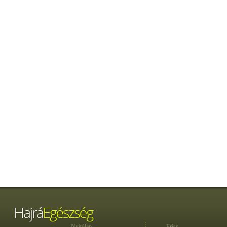
Nyitólap
Friss