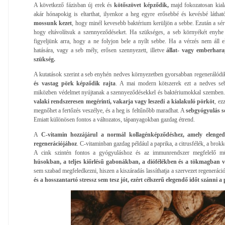
A következő fázisban új erek és
kötőszövet képződik,
majd fokozatosan kiala
akár hónapokig is eltarthat, ilyenkor a heg egyre erősebbé és kevésbé láthat
mossunk kezet
, hogy minél kevesebb baktérium kerüljön a sebbe. Ezután a sérülé
hogy eltávolítsuk a szennyeződéseket. Ha szükséges, a seb környékét enyhe s
figyeljünk arra, hogy a ne folyjon bele a nyílt sebbe. Ha a vérzés nem áll 
hatására, vagy a seb mély, erősen szennyezett, illetve
állat- vagy emberhara
szükség.
A kutatások szerint a seb enyhén nedves környezetben gyorsabban regenerálódi
és vastag pörk képződik rajta
. A mai modern kötszerek ezt a nedves sebk
miközben védelmet nyújtanak a szennyeződésekkel és baktériumokkal szemben.
valaki rendszeresen megérinti, vakarja vagy leszedi a kialakuló pörköt
, ez
megnőhet a fertőzés veszélye, és a heg is feltűnőbb maradhat. A
sebgyógyulás so
Emiatt különösen fontos a változatos, tápanyagokban gazdag étrend.
A
C-vitamin hozzájárul a normál kollagénképződéshez, amely elenged
regenerációjához
. C-vitaminban gazdag például a paprika, a citrusfélék, a brok
A cink szintén fontos a gyógyuláshoz és az immunrendszer megfelelő m
húsokban, a teljes kiőrlésű gabonákban, a diófélékben és a tökmagban v
sem szabad megfeledkezni, hiszen a kiszáradás lassíthatja a szervezet regeneráci
és a hosszantartó stressz sem tesz jót, ezért célszerű elegendő időt szánni a