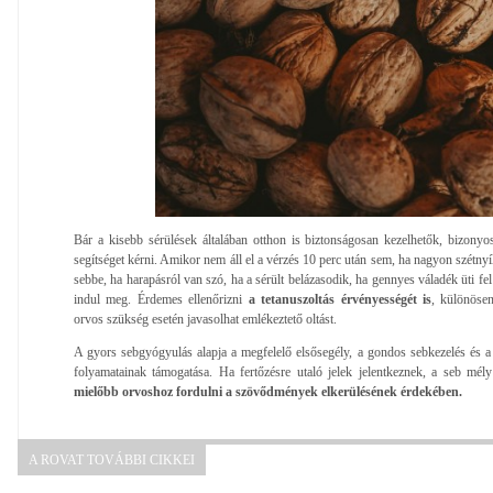
Bár a kisebb sérülések általában otthon is biztonságosan kezelhetők, bizony
segítséget kérni. Amikor nem áll el a vérzés 10 perc után sem, ha nagyon szétnyílt
sebbe, ha harapásról van szó, ha a sérült belázasodik, ha gennyes váladék üti fe
indul meg. Érdemes ellenőrizni
a tetanuszoltás érvényességét is
, különösen
orvos szükség esetén javasolhat emlékeztető oltást.
A gyors sebgyógyulás alapja a megfelelő elsősegély, a gondos sebkezelés és a 
folyamatainak támogatása. Ha fertőzésre utaló jelek jelentkeznek, a seb m
mielőbb orvoshoz fordulni a szövődmények elkerülésének érdekében.
A ROVAT TOVÁBBI CIKKEI