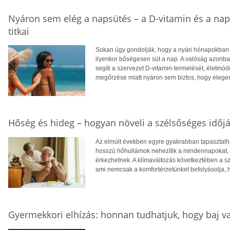
Nyáron sem elég a napsütés – a D-vitamin és a na
titkai
Sokan úgy gondolják, hogy a nyári hónapokban f
ilyenkor bőségesen süt a nap. A valóság azonba
segíti a szervezet D-vitamin-termelését, életm
megőrzése miatt nyáron sem biztos, hogy eleg
Hőség és hideg – hogyan növeli a szélsőséges időjá
Az elmúlt években egyre gyakrabban tapasztalhat
hosszú hőhullámok nehezítik a mindennapokat, té
érkezhetnek. A klímaváltozás következtében a 
ami nemcsak a komfortérzetünket befolyásolja, 
Gyermekkori elhízás: honnan tudhatjuk, hogy baj v