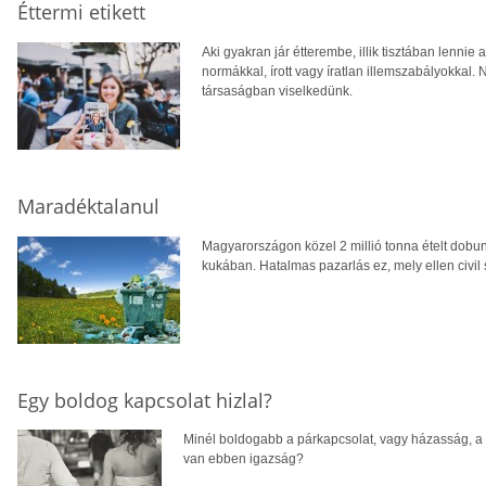
Éttermi etikett
Aki gyakran jár étterembe, illik tisztában lennie a
normákkal, írott vagy íratlan illemszabályokkal
társaságban viselkedünk.
Maradéktalanul
Magyarországon közel 2 millió tonna ételt dobu
kukában. Hatalmas pazarlás ez, mely ellen civil s
Egy boldog kapcsolat hizlal?
Minél boldogabb a párkapcsolat, vagy házasság, a t
van ebben igazság?