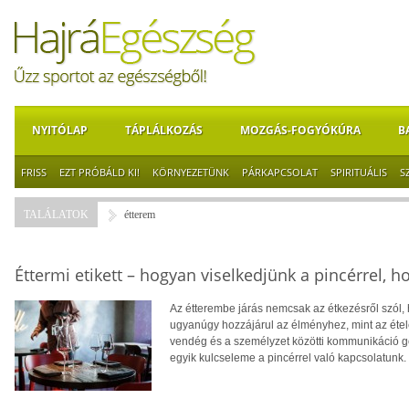
NYITÓLAP
TÁPLÁLKOZÁS
MOZGÁS-FOGYÓKÚRA
B
FRISS
EZT PRÓBÁLD KI!
KÖRNYEZETÜNK
PÁRKAPCSOLAT
SPIRITUÁLIS
S
TALÁLATOK
étterem
Éttermi etikett – hogyan viselkedjünk a pincérrel, 
Az étterembe járás nemcsak az étkezésről szól, 
ugyanúgy hozzájárul az élményhez, mint az étele
vendég és a személyzet közötti kommunikáció gö
egyik kulcseleme a pincérrel való kapcsolatunk.