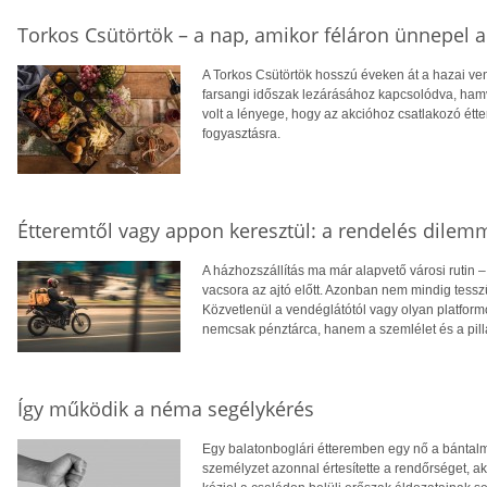
Torkos Csütörtök – a nap, amikor féláron ünnepel 
A Torkos Csütörtök hosszú éveken át a hazai ve
farsangi időszak lezárásához kapcsolódva, ham
volt a lényege, hogy az akcióhoz csatlakozó étt
fogyasztásra.
Étteremtől vagy appon keresztül: a rendelés dilem
A házhozszállítás ma már alapvető városi rutin –
vacsora az ajtó előtt. Azonban nem mindig tessz
Közvetlenül a vendéglátótól vagy olyan platform
nemcsak pénztárca, hanem a szemlélet és a pill
Így működik a néma segélykérés
Egy balatonboglári étteremben egy nő a bántalma
személyzet azonnal értesítette a rendőrséget, akik