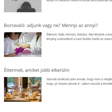
kézjel a családon belüli erőszak áldozatainak s
Borravaló: adjunk vagy ne? Mennyi az annyi?
Étterem, futár, körmös, fodrász. Mai témánk a b
tényleg számottevő a havi fizetés mellé az odacs
Éttermek, amiket jobb elkerülni
Vannak árulkodó jelei annak, hogy nem a megfel
hogy „jó helyen járunk-e”, akkor nézzük a köve