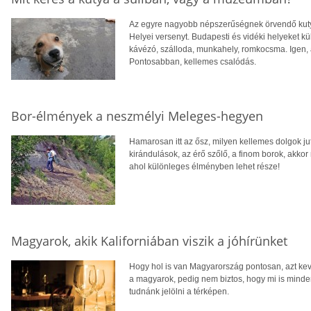
Az egyre nagyobb népszerűségnek örvendő kuty
Helyei versenyt. Budapesti és vidéki helyeket kül
kávézó, szálloda, munkahely, romkocsma. Igen, a
Pontosabban, kellemes csalódás.
Bor-élmények a neszmélyi Meleges-hegyen
Hamarosan itt az ősz, milyen kellemes dolgok ju
kirándulások, az érő szőlő, a finom borok, akk
ahol különleges élményben lehet része!
Magyarok, akik Kaliforniában viszik a jóhírünket
Hogy hol is van Magyarország pontosan, azt kev
a magyarok, pedig nem biztos, hogy mi is min
tudnánk jelölni a térképen.