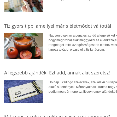
Tíz gyors tipp, amellyel máris életmódot váltottál
Nagyon gyakran a pénz és az idő a legelső két 
hogy megpróbáljalak meggyőzni az ellenkezőjérő
rengeteget tettél az egészségesebb élethez vez
lapozz tovább, olvasd el a tíz tanácsom.
A legszebb ajándék- Ezt add, annak akit szeretsz!
Holnap ...csillogó szívecskék, szív alakú plüssp
alakú sütemények. Néhányaknak. Tudtad hogy 
pedig mégis ünnepelsz, itt egy remek ajándékötl
Mit keres a kutya a suliban, vagy a múzeumban?