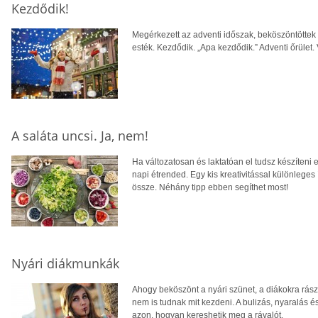
Kezdődik!
Megérkezett az adventi időszak, beköszöntöttek 
esték. Kezdődik. „Apa kezdődik.” Adventi őrüle
A saláta uncsi. Ja, nem!
Ha változatosan és laktatóan el tudsz készíteni 
napi étrended. Egy kis kreativitással különleges í
össze. Néhány tipp ebben segíthet most!
Nyári diákmunkák
Ahogy beköszönt a nyári szünet, a diákokra rász
nem is tudnak mit kezdeni. A bulizás, nyaralás 
azon, hogyan kereshetik meg a rávalót.