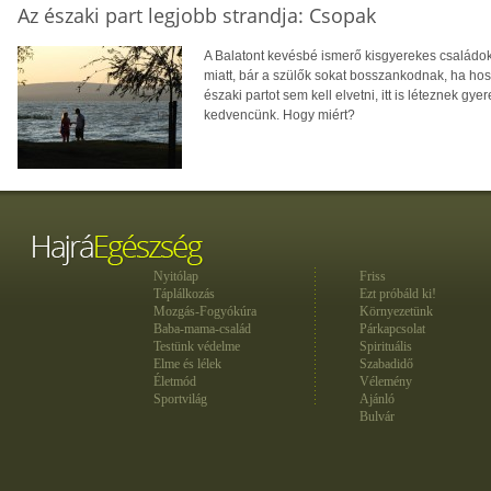
Az északi part legjobb strandja: Csopak
A Balatont kevésbé ismerő kisgyerekes családok i
miatt, bár a szülők sokat bosszankodnak, ha hos
északi partot sem kell elvetni, itt is léteznek g
kedvencünk. Hogy miért?
Nyitólap
Friss
Táplálkozás
Ezt próbáld ki!
Mozgás-Fogyókúra
Környezetünk
Baba-mama-család
Párkapcsolat
Testünk védelme
Spirituális
Elme és lélek
Szabadidő
Életmód
Vélemény
Sportvilág
Ajánló
Bulvár