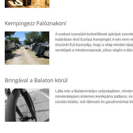
Kempingezz Palóznakon!
A szabad nyaralást kedvelőknek ajánljuk szerete
határában lévő Európa Kempinget. A név nem vé
részünk! Ezt bizonyítja, hogy a világ minden tá
vendégek a mindennaposak, július végén a dán 
Bringával a Balaton körül
Látta már a Balatont teljes szépségében, minden 
mindenképpen érdemes kerékpárra pattanni, és 
csodás kilátás, sok látnivaló és gasztronómiai é