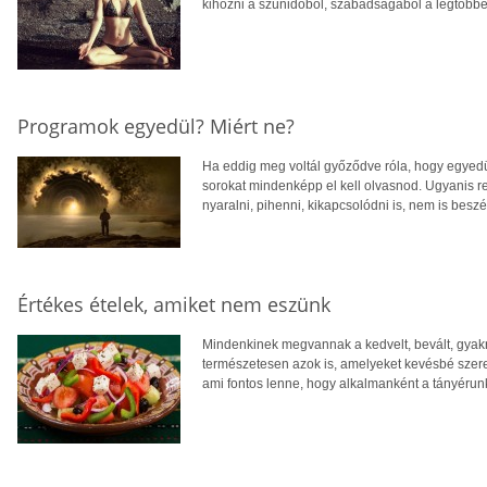
kihozni a szünidőből, szabadságából a legtöbbet
Programok egyedül? Miért ne?
Ha eddig meg voltál győződve róla, hogy egyedül
sorokat mindenképp el kell olvasnod. Ugyanis r
nyaralni, pihenni, kikapcsolódni is, nem is bes
Értékes ételek, amiket nem eszünk
Mindenkinek megvannak a kedvelt, bevált, gyakra
természetesen azok is, amelyeket kevésbé sze
ami fontos lenne, hogy alkalmanként a tányérunk