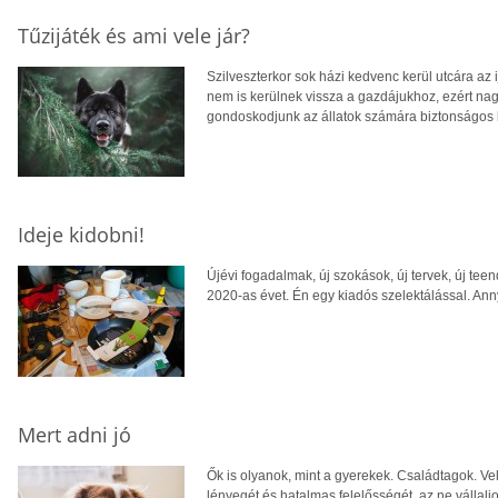
Tűzijáték és ami vele jár?
Szilveszterkor sok házi kedvenc kerül utcára az i
nem is kerülnek vissza a gazdájukhoz, ezért nag
gondoskodjunk az állatok számára biztonságos 
Ideje kidobni!
Újévi fogadalmak, új szokások, új tervek, új tee
2020-as évet. Én egy kiadós szelektálással. Ann
Mert adni jó
Ők is olyanok, mint a gyerekek. Családtagok. Velü
lényegét és hatalmas felelősségét, az ne vállalj