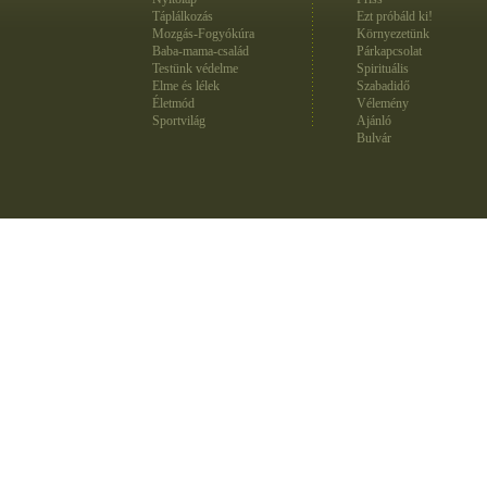
Táplálkozás
Ezt próbáld ki!
Mozgás-Fogyókúra
Környezetünk
Baba-mama-család
Párkapcsolat
Testünk védelme
Spirituális
Elme és lélek
Szabadidő
Életmód
Vélemény
Sportvilág
Ajánló
Bulvár