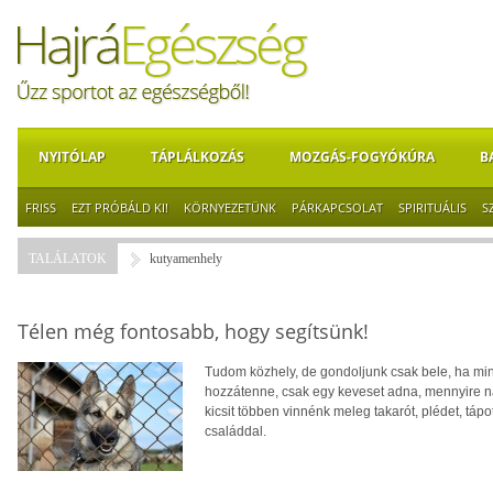
NYITÓLAP
TÁPLÁLKOZÁS
MOZGÁS-FOGYÓKÚRA
B
FRISS
EZT PRÓBÁLD KI!
KÖRNYEZETÜNK
PÁRKAPCSOLAT
SPIRITUÁLIS
S
TALÁLATOK
kutyamenhely
Télen még fontosabb, hogy segítsünk!
Tudom közhely, de gondoljunk csak bele, ha mind
hozzátenne, csak egy keveset adna, mennyire n
kicsit többen vinnénk meleg takarót, plédet, táp
családdal.