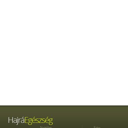
Nyitólap
Friss