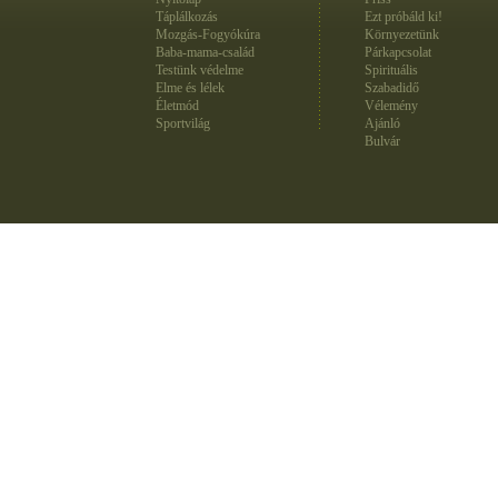
Táplálkozás
Ezt próbáld ki!
Mozgás-Fogyókúra
Környezetünk
Baba-mama-család
Párkapcsolat
Testünk védelme
Spirituális
Elme és lélek
Szabadidő
Életmód
Vélemény
Sportvilág
Ajánló
Bulvár