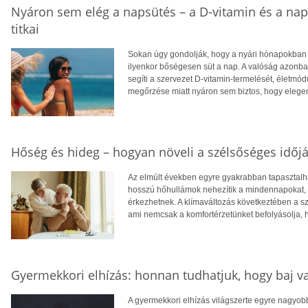
Nyáron sem elég a napsütés – a D-vitamin és a na
titkai
Sokan úgy gondolják, hogy a nyári hónapokban f
ilyenkor bőségesen süt a nap. A valóság azonba
segíti a szervezet D-vitamin-termelését, életm
megőrzése miatt nyáron sem biztos, hogy eleg
Hőség és hideg – hogyan növeli a szélsőséges időjá
Az elmúlt években egyre gyakrabban tapasztalhat
hosszú hőhullámok nehezítik a mindennapokat, té
érkezhetnek. A klímaváltozás következtében a 
ami nemcsak a komfortérzetünket befolyásolja, 
Gyermekkori elhízás: honnan tudhatjuk, hogy baj v
A gyermekkori elhízás világszerte egyre nagyo