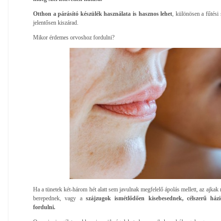
Otthon a párásító készülék használata is hasznos lehet
, különösen a fűtési
jelentősen kiszárad.
Mikor érdemes orvoshoz fordulni?
Ha a tünetek két-három hét alatt sem javulnak megfelelő ápolás mellett, az ajkak
berepednek, vagy a
szájzugok ismétlődően kisebesednek, célszerű há
fordulni.