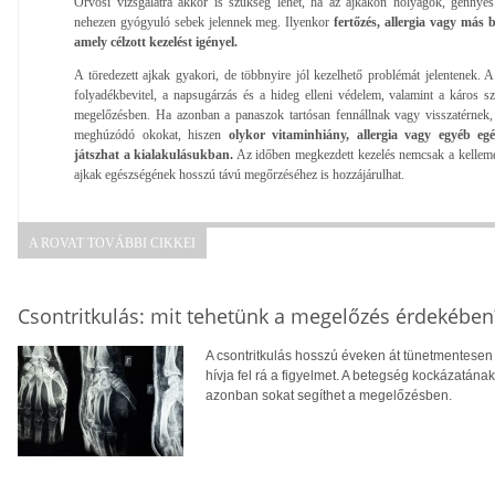
Orvosi vizsgálatra akkor is szükség lehet, ha az ajkakon hólyagok, gennyes
nehezen gyógyuló sebek jelennek meg. Ilyenkor
fertőzés, allergia vagy más 
amely célzott kezelést igényel.
A töredezett ajkak gyakori, de többnyire jól kezelhető problémát jelentenek. A
folyadékbevitel, a napsugárzás és a hideg elleni védelem, valamint a káros s
megelőzésben. Ha azonban a panaszok tartósan fennállnak vagy visszatérnek, 
meghúzódó okokat, hiszen
olykor vitaminhiány, allergia vagy egyéb eg
játszhat a kialakulásukban.
Az időben megkezdett kezelés nemcsak a kellemet
ajkak egészségének hosszú távú megőrzéséhez is hozzájárulhat.
A ROVAT TOVÁBBI CIKKEI
Csontritkulás: mit tehetünk a megelőzés érdekében
A csontritkulás hosszú éveken át tünetmentesen a
hívja fel rá a figyelmet. A betegség kockázatána
azonban sokat segíthet a megelőzésben.