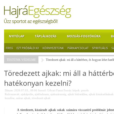
NYITÓLAP
TÁPLÁLKOZÁS
MOZGÁS-FOGYÓKÚRA
B
FRISS
EZT PRÓBÁLD KI!
KÖRNYEZETÜNK
PÁRKAPCSOLAT
SPIRITUÁLIS
S
TESTÜNK VÉDELME
Töredezett ajkak: mi áll a háttérben, és hogyan lehet hat
Töredezett ajkak: mi áll a háttér
hatékonyan kezelni?
Dátum: 2026.07.03., 08:06
Szerző:
Udvari Fanni
Forrás:
képek: pexels
Kulcsszavak:
ajakápolás
,
ajakbalzsam
,
ajakszárazság
,
ajkak hidratálása
,
ajkak kiszáradásának
kezelése
,
száraz ajkak
,
töredezett ajkak
A töredezett, kiszáradt ajkak sokak számára visszatérő problémát jelent