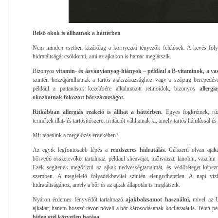
Belső okok is állhatnak a háttérben
Nem minden esetben kizárólag a környezeti tényezők felelősek. A kevés foly
hidratáltságát csökkenti, ami az ajkakon is hamar meglátszik.
Bizonyos
vitamin- és ásványianyag-hiányok – például a B-vitaminok, a va
szintén hozzájárulhatnak a tartós ajakszárazsághoz vagy a szájzug berepedés
például a pattanások kezelésére alkalmazott retinoidok, bizonyos
allergia
okozhatnak fokozott bőrszárazságot.
Ritkábban allergiás reakció is állhat a háttérben.
Egyes fogkrémek, rúz
termékek illat- és tartósítószerei irritációt válthatnak ki, amely tartós hámlással és
Mit tehetünk a megelőzés érdekében?
Az egyik legfontosabb lépés a
rendszeres hidratálás
. Célszerű olyan ajak
bőrvédő összetevőket tartalmaz, például sheavajat, méhviaszt, lanolint, vazelint
Ezek segítenek megőrizni az ajkak nedvességtartalmát, és védőréteget képez
szemben. A megfelelő folyadékbevitel szintén elengedhetetlen. A napi vízf
hidratáltságához, amely a bőr és az ajkak állapotán is meglátszik.
Nyáron érdemes fényvédőt tartalmazó
ajakbalzsamot használni,
mivel az U
ajkakat, hanem hosszú távon növeli a bőr károsodásának kockázatát is. Télen p
hideg szél közvetlen hatása.