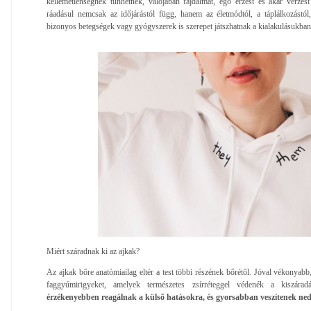
kellemetlenségnek tűnhetnek, valójában fájdalmat, égő érzést és akár vérzés
ráadásul nemcsak az időjárástól függ, hanem az életmódtól, a táplálkozástól,
bizonyos betegségek vagy gyógyszerek is szerepet játszhatnak a kialakulásukban
Miért száradnak ki az ajkak?
Az ajkak bőre anatómiailag eltér a test többi részének bőrétől. Jóval vékonyabb,
faggyúmirigyeket, amelyek természetes zsírréteggel védenék a kiszára
érzékenyebben reagálnak a külső hatásokra, és gyorsabban veszítenek ned