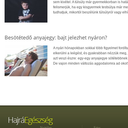
sem kivétel. A túlsúly már gyermekkorban is hatá
felismerjük, ha egy kisgyermek testsúlya már 
tudhatjuk, mikortól beszélünk túlsúlyról vagy elh
Besötétedő anyajegy: bajt jelezhet nyáron?
A nyári hónapokban sokkal több figyelmet fordít
elkerülni a leégést, és gyakrabban nézzük meg,
azt veszi észre: egy-egy anyajegye sötétebbnek 
De vajon minden változás aggodalomra ad okot
Nyitólap
Friss