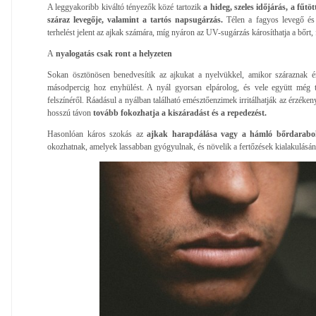
A leggyakoribb kiváltó tényezők közé tartozik
a hideg, szeles időjárás, a fűtö
száraz levegője, valamint a tartós napsugárzás.
Télen a fagyos levegő és a
terhelést jelent az ajkak számára, míg nyáron az UV-sugárzás károsíthatja a bőrt,
A
nyalogatás csak ront a helyzeten
Sokan ösztönösen benedvesítik az ajkukat a nyelvükkel, amikor száraznak é
másodpercig hoz enyhülést. A nyál gyorsan elpárolog, és vele együtt még 
felszínéről. Ráadásul a nyálban található emésztőenzimek irritálhatják az érzéken
hosszú távon
tovább fokozhatja a kiszáradást és a repedezést.
Hasonlóan káros szokás az
ajkak harapdálása vagy a hámló bőrdarabok
okozhatnak, amelyek lassabban gyógyulnak, és növelik a fertőzések kialakulásán