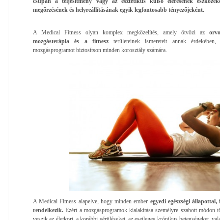
csupán a teljesítmény vagy az esztétikus külső elérésének eszközek
megőrzésének és helyreállításának egyik legfontosabb tényezőjeként.
A Medical Fitness olyan komplex megközelítés, amely ötvözi az
orv
mozgásterápia és a fitnesz
területeinek ismereteit annak érdekében
mozgásprogramot biztosítson minden korosztály számára.
A Medical Fitness alapelve, hogy minden ember
egyedi egészségi állapottal,
rendelkezik.
Ezért a mozgásprogramok kialakítása személyre szabott módon t
veszik az életkort, a korábbi sérüléseket, az esetleges krónikus betegségeket, vala