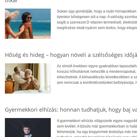
titkai
Sokan úgy gondolják, hogy a nyári hónapokban f
ilyenkor bőségesen süt a nap. A valóság azonba
segíti a szervezet D-vitamin-termelését, életm
megőrzése miatt nyáron sem biztos, hogy eleg
Hőség és hideg – hogyan növeli a szélsőséges időjá
Az elmúlt években egyre gyakrabban tapasztalhat
hosszú hőhullámok nehezítik a mindennapokat, té
érkezhetnek. A klímaváltozás következtében a 
ami nemcsak a komfortérzetünket befolyásolja, 
Gyermekkori elhízás: honnan tudhatjuk, hogy baj v
A gyermekkori elhízás világszerte egyre nagyo
sem kivétel. A túlsúly már gyermekkorban is hatá
felismerjük, ha egy kisgyermek testsúlya már 