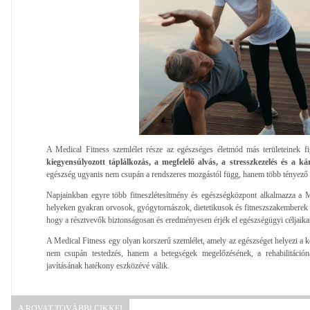
A Medical Fitness szemlélet része az egészséges életmód más területeinek f
kiegyensúlyozott táplálkozás, a megfelelő alvás, a stresszkezelés és a ká
egészség ugyanis nem csupán a rendszeres mozgástól függ, hanem több tényező 
Napjainkban egyre több fitneszlétesítmény és egészségközpont alkalmazza a Me
helyeken gyakran orvosok, gyógytornászok, dietetikusok és fitneszszakemberek
hogy a résztvevők biztonságosan és eredményesen érjék el egészségügyi céljaika
A Medical Fitness egy olyan korszerű szemlélet, amely az egészséget helyezi a 
nem csupán testedzés, hanem a betegségek megelőzésének, a rehabilitáció
javításának hatékony eszközévé válik.
A ROVAT TOVÁBBI CIKKEI