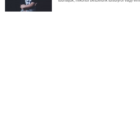
tudhatjuk, mikortól beszélünk túlsúlyról vagy elh