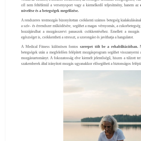
cél nem feltétlenül a versenysport vagy a kiemelkedő teljesítmény, hanem az
e
növelése és a betegségek megelőzése.
A rendszeres testmozgás bizonyítottan csökkenti számos betegség kialakulásána
a szív- és érrendszer működésére, segíthet a magas vérnyomás, a cukorbetegség 
hozzájárulhat a mozgásszervi panaszok csökkentéséhez. Emellett a mozgás p
egészséget is, csökkentheti a stresszt, a szorongást és javíthatja a hangulatot.
A Medical Fitness különösen fontos
szerepet tölt be a rehabilitációban.
M
betegségek után a megfelelően felépített mozgásprogram segíthet visszanyerni az
mozgástartományt. A fokozatosság elve kiemelt jelentőségű, hiszen a túlzott terh
szakemberek által irányított mozgás ugyanakkor elősegítheti a biztonságos felépü