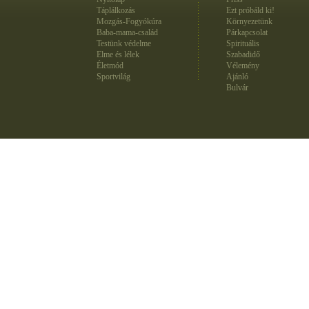
Táplálkozás
Ezt próbáld ki!
Mozgás-Fogyókúra
Környezetünk
Baba-mama-család
Párkapcsolat
Testünk védelme
Spirituális
Elme és lélek
Szabadidő
Életmód
Vélemény
Sportvilág
Ajánló
Bulvár