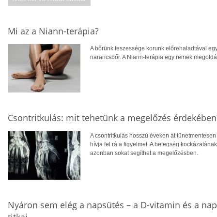
Mi az a Niann-terápia?
A bőrünk feszessége korunk előrehaladtával egy
narancsbőr. A Niann-terápia egy remek megoldás
Csontritkulás: mit tehetünk a megelőzés érdekében
A csontritkulás hosszú éveken át tünetmentesen a
hívja fel rá a figyelmet. A betegség kockázatána
azonban sokat segíthet a megelőzésben.
Nyáron sem elég a napsütés – a D-vitamin és a na