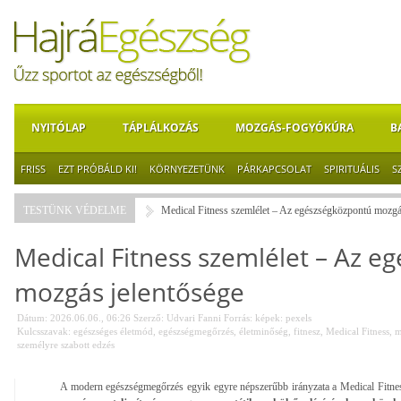
NYITÓLAP
TÁPLÁLKOZÁS
MOZGÁS-FOGYÓKÚRA
B
FRISS
EZT PRÓBÁLD KI!
KÖRNYEZETÜNK
PÁRKAPCSOLAT
SPIRITUÁLIS
S
TESTÜNK VÉDELME
Medical Fitness szemlélet – Az egészségközpontú mozgá
Medical Fitness szemlélet – Az 
mozgás jelentősége
Dátum: 2026.06.06., 06:26
Szerző:
Udvari Fanni
Forrás:
képek: pexels
Kulcsszavak:
egészséges életmód
,
egészségmegőrzés
,
életminőség
,
fitnesz
,
Medical Fitness
,
m
személyre szabott edzés
A modern egészségmegőrzés egyik egyre népszerűbb irányzata a Medical Fitne