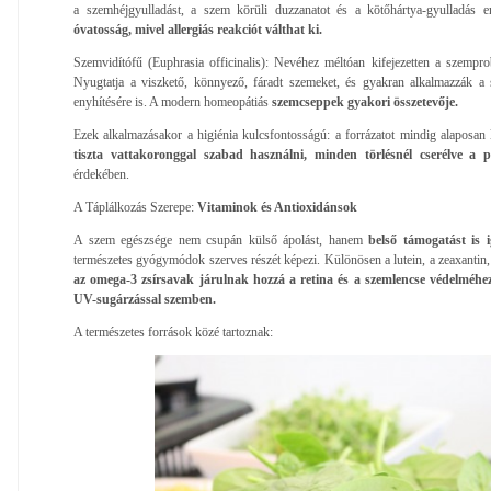
a szemhéjgyulladást, a szem körüli duzzanatot és a kötőhártya-gyulladás e
óvatosság, mivel allergiás reakciót válthat ki.
Szemvidítófű (Euphrasia officinalis): Nevéhez méltóan kifejezetten a szemprob
Nyugtatja a viszkető, könnyező, fáradt szemeket, és gyakran alkalmazzák a
enyhítésére is. A modern homeopátiás
szemcseppek gyakori összetevője.
Ezek alkalmazásakor a higiénia kulcsfontosságú: a forrázatot mindig alaposan le
tiszta vattakoronggal szabad használni, minden törlésnél cserélve a
érdekében.
A Táplálkozás Szerepe:
Vitaminok és Antioxidánsok
A szem egészsége nem csupán külső ápolást, hanem
belső támogatást is i
természetes gyógymódok szerves részét képezi. Különösen a lutein, a zeaxantin,
az omega-3 zsírsavak járulnak hozzá a retina és a szemlencse védelméhez 
UV-sugárzással szemben.
A természetes források közé tartoznak: