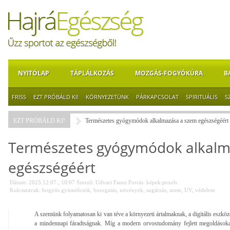
NYITÓLAP
TÁPLÁLKOZÁS
MOZGÁS-FOGYÓKÚRA
B
FRISS
EZT PRÓBÁLD KI!
KÖRNYEZETÜNK
PÁRKAPCSOLAT
SPIRITUÁLIS
S
EZT PRÓBÁLD KI!
Természetes gyógymódok alkalmazása a szem egészségéért
Természetes gyógymódok alkalm
egészségéért
Dátum: 2025.12.07., 10:07
Szerző:
Udvari Fanni
Forrás:
képek:pexels
Kulcsszavak:
bogyós gyümölcsök
,
borogatás
,
növények
,
sugárzás
,
szem
,
UV
,
védelem
A szemünk folyamatosan ki van téve a környezeti ártalmaknak, a digitális eszkö
a mindennapi fáradtságnak. Míg a modern orvostudomány fejlett megoldásokat