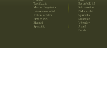
Táplálkozás
Ezt próbáld ki!
Mozgás-Fogyókúra
Környezetünk
Baba-mama-család
Párkapcsolat
Testünk védelme
Spirituális
Elme és lélek
Szabadidő
Életmód
Vélemény
Sportvilág
Ajánló
Bulvár