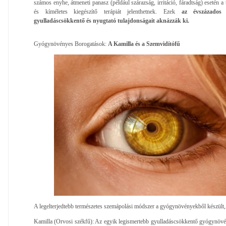
számos enyhe, átmeneti panasz (például szárazság, irritáció, fáradtság) esetén
és kíméletes kiegészítő terápiát jelenthetnek. Ezek
az évszázados
gyulladáscsökkentő és nyugtató tulajdonságait aknázzák ki.
Gyógynövényes Borogatások:
A Kamilla és a Szemvidítófű
A legelterjedtebb természetes szemápolási módszer a gyógynövényekből készült, 
Kamilla (Orvosi székfű): Az egyik legismertebb gyulladáscsökkentő gyógynövény