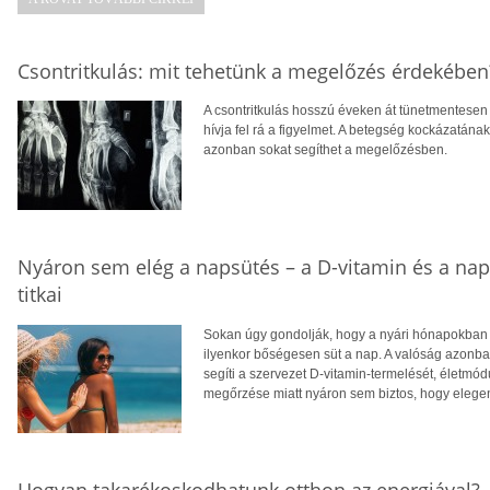
Csontritkulás: mit tehetünk a megelőzés érdekében
A csontritkulás hosszú éveken át tünetmentesen a
hívja fel rá a figyelmet. A betegség kockázatána
azonban sokat segíthet a megelőzésben.
Nyáron sem elég a napsütés – a D-vitamin és a na
titkai
Sokan úgy gondolják, hogy a nyári hónapokban f
ilyenkor bőségesen süt a nap. A valóság azonba
segíti a szervezet D-vitamin-termelését, életm
megőrzése miatt nyáron sem biztos, hogy eleg