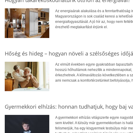
Hogyan takarékoskodhatunk otthon az energiával?
Az energiaárak alakulása és a fenntarthatóság i
Magyarországon is sok család keresi a lehetősé
energiafogyasztását. A jó hír az, hogy nem feltétl
érezhető megtakarítást érjünk el.
Hőség és hideg – hogyan növeli a szélsőséges időjá
Az elmúlt években egyre gyakrabban tapasztalhat
hosszú hőhullámok nehezítik a mindennapokat, té
érkezhetnek. A klímaváltozás következtében a 
ami nemcsak a komfortérzetünket befolyásolja, 
Gyermekkori elhízás: honnan tudhatjuk, hogy baj v
A gyermekkori elhízás világszerte egyre nagyo
sem kivétel. A túlsúly már gyermekkorban is hatá
felismerjük, ha egy kisgyermek testsúlya már 