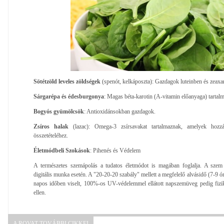
Sötétzöld leveles zöldségek
(spenót, kelkáposzta): Gazdagok luteinben és zeaxa
Sárgarépa és édesburgonya
: Magas béta-karotin (A-vitamin előanyaga) tartal
Bogyós gyümölcsök
: Antioxidánsokban gazdagok.
Zsíros halak
(lazac): Omega-3 zsírsavakat tartalmaznak, amelyek hozzá
összetételéhez.
Életmódbeli Szokások
: Pihenés és Védelem
A természetes szemápolás a tudatos életmódot is magában foglalja. A szem p
digitális munka esetén. A "20-20-20 szabály" mellett a megfelelő alvásidő (7-9 óra
napos időben viselt, 100%-os UV-védelemmel ellátott napszemüveg pedig fizik
ellen.
A ROVAT TOVÁBBI CIKKEI