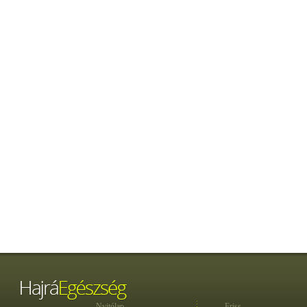
Nyitólap
Friss