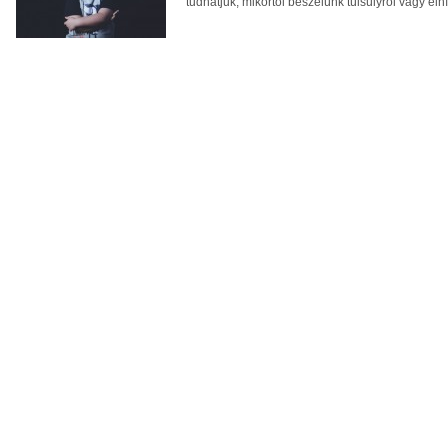
tudhatjuk, mikortól beszélünk túlsúlyról vagy elh