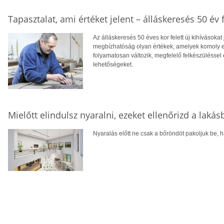
Tapasztalat, ami értéket jelent – álláskeresés 50 év f
Az álláskeresés 50 éves kor felett új kihívásokat
megbízhatóság olyan értékek, amelyek komoly el
folyamatosan változik, megfelelő felkészüléssel 
lehetőségeket.
Mielőtt elindulsz nyaralni, ezeket ellenőrizd a laká
Nyaralás előtt ne csak a bőröndöt pakoljuk be, ha