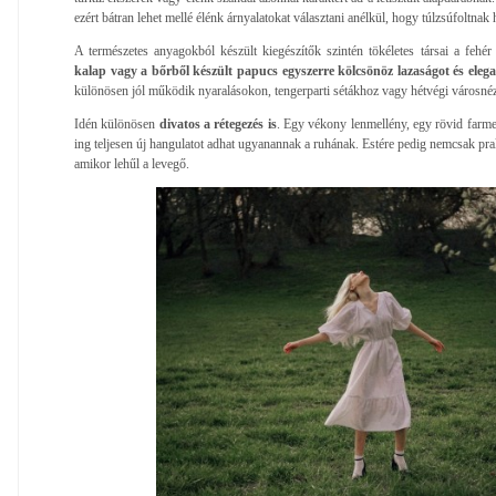
ezért bátran lehet mellé élénk árnyalatokat választani anélkül, hogy túlzsúfoltnak 
A természetes anyagokból készült kiegészítők szintén tökéletes társai a fehé
kalap vagy a bőrből készült papucs egyszerre kölcsönöz lazaságot és elega
különösen jól működik nyaralásokon, tengerparti sétákhoz vagy hétvégi városné
Idén különösen
divatos a rétegezés is
. Egy vékony lenmellény, egy rövid farm
ing teljesen új hangulatot adhat ugyanannak a ruhának. Estére pedig nemcsak pra
amikor lehűl a levegő.