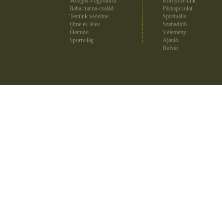
Mozgás-Fogyókúra
Környezetünk
Baba-mama-család
Párkapcsolat
Testünk védelme
Spirituális
Elme és lélek
Szabadidő
Életmód
Vélemény
Sportvilág
Ajánló
Bulvár