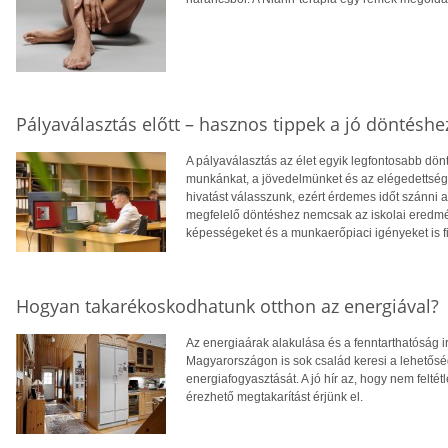
Pályaválasztás előtt – hasznos tippek a jó döntéshe
A pályaválasztás az élet egyik legfontosabb dö
munkánkat, a jövedelmünket és az elégedettség
hivatást válasszunk, ezért érdemes időt szánni
megfelelő döntéshez nemcsak az iskolai eredm
képességeket és a munkaerőpiaci igényeket is f
Hogyan takarékoskodhatunk otthon az energiával?
Az energiaárak alakulása és a fenntarthatóság i
Magyarországon is sok család keresi a lehetősé
energiafogyasztását. A jó hír az, hogy nem feltétl
érezhető megtakarítást érjünk el.