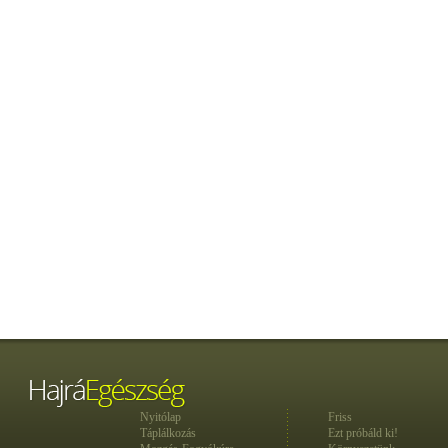
Nyitólap
Friss
Táplálkozás
Ezt próbáld ki!