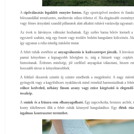
A
cipőválasztás legalább ennyire fontos.
Egy sportcipővel modern és fiatalo
bőrszandállal természetes, mediterrán stílust érhetsz el. Ha elegánsabb esemén
vagy fémes árnyalatú szandál pillanatok alatt alkalmi ruhává varázsolja ugyanazt 
Az övek is látványos változást hozhatnak. Egy széles barna bőröv kiemeli a 
egyszerű szabást, míg egy fonott vagy textilöv bohém hangulatot kölcsönöz. Akár
így ugyanaz a ruha mindig másként mutat.
A fehér ruhák esetében az
anyagválasztás is kulcsszerepet játszik.
A lenvászon
pamut kényelmes a legnagyobb hőségben is, míg a hímzett vagy csipkés r
biztosítanak. Érdemes minőségi, jól szellőző anyagokat választani, hiszen
hosszabb távon is kényelmesebbek.
A feltűnő ékszerek szintén új szintre emelhetik a megjelenést. A nagy méret
gyöngyök vagy a kagylódíszes nyakláncok mind remekül harmonizálnak a fehér
stílust kedveled, néhány finom arany vagy ezüst kiegészítő is elegend
összkép.
A
smink és a frizura sem elhanyagolható.
Egy napcsókolta, bronzos arcbőr, 
konty tökéletesen illik a fehér ruhák könnyed hangulatához. Egy
élénk rú
izgalmas kontrasztot teremthet.