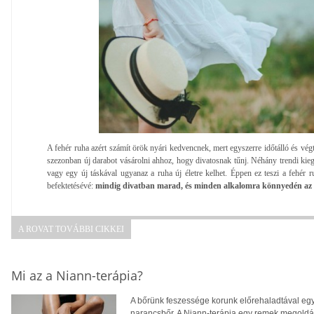
A fehér ruha azért számít örök nyári kedvencnek, mert egyszerre időtálló és vég
szezonban új darabot vásárolni ahhoz, hogy divatosnak tűnj. Néhány trendi kiegé
vagy egy új táskával ugyanaz a ruha új életre kelhet. Éppen ez teszi a fehér r
befektetésévé:
mindig divatban marad, és minden alkalomra könnyedén az ad
A ROVAT TOVÁBBI CIKKEI
Mi az a Niann-terápia?
A bőrünk feszessége korunk előrehaladtával egy
narancsbőr. A Niann-terápia egy remek megoldás