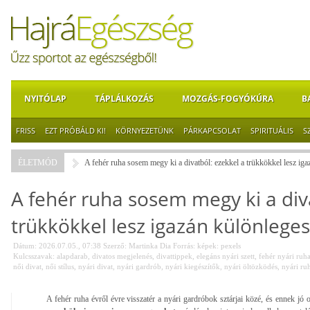
NYITÓLAP
TÁPLÁLKOZÁS
MOZGÁS-FOGYÓKÚRA
B
FRISS
EZT PRÓBÁLD KI!
KÖRNYEZETÜNK
PÁRKAPCSOLAT
SPIRITUÁLIS
S
ÉLETMÓD
A fehér ruha sosem megy ki a divatból: ezekkel a trükkökkel lesz iga
A fehér ruha sosem megy ki a div
trükkökkel lesz igazán különleges
Dátum: 2026.07.05., 07:38
Szerző:
Martinka Dia
Forrás:
képek: pexels
Kulcsszavak:
alapdarab
,
divatos megjelenés
,
divattippek
,
elegáns nyári szett
,
fehér nyári ruh
női divat
,
női stílus
,
nyári divat
,
nyári gardrób
,
nyári kiegészítők
,
nyári öltözködés
,
nyári ru
A fehér ruha évről évre visszatér a nyári gardróbok sztárjai közé, és ennek jó o