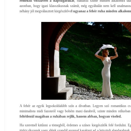
remekül visszaveri a napsugarakat
, ráadásul szinte minden alkalomra talá
azonban, hogy igazi klasszikusnak számít, még egyáltalán nem kell unalmasnak
néhány jól megválasztott kiegészítőve
l ugyanaz a fehér ruha minden alkalomm
A fehér az egyik legsokoldalúbb szín a divatban. Legyen szó romantikus csi
minimalista midi fazonról vagy bohém maxi darabról, szinte minden stílusban 
feltétlenül magában a ruhában rejlik, hanem abban, hogyan viseled.
Ha szeretnél kitűnni a tömegből, érdemes a színes kiegészítők felé fordulni. E
türkiz ékszerek vagy élénk szandál azonnal karaktert ad a letisztult alapdarabnak