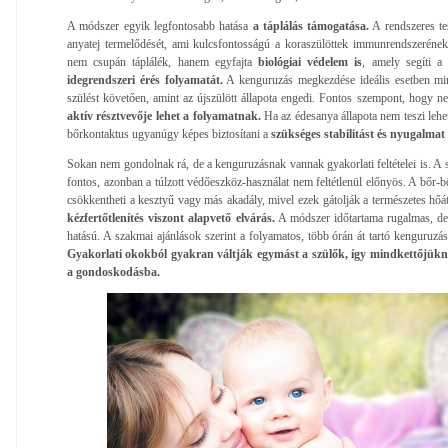
A módszer egyik legfontosabb hatása
a táplálás támogatása.
A rendszeres tes
anyatej termelődését, ami kulcsfontosságú a koraszülöttek immunrendszerének
nem csupán táplálék, hanem egyfajta
biológiai védelem is
, amely segíti a 
idegrendszeri érés folyamatát.
A kenguruzás megkezdése ideális esetben min
szülést követően, amint az újszülött állapota engedi. Fontos szempont, hogy n
aktív résztvevője lehet a folyamatnak.
Ha az édesanya állapota nem teszi lehet
bőrkontaktus ugyanúgy képes biztosítani a
szükséges stabilitást és nyugalma
Sokan nem gondolnak rá, de a kenguruzásnak vannak gyakorlati feltételei is. A 
fontos, azonban a túlzott védőeszköz-használat nem feltétlenül előnyös. A bőr-b
csökkentheti a kesztyű vagy más akadály, mivel ezek gátolják a természetes hőát
kézfertőtlenítés viszont alapvető elvárás.
A módszer időtartama rugalmas, de
hatású. A szakmai ajánlások szerint a folyamatos, több órán át tartó kenguruzás
Gyakorlati okokból gyakran váltják egymást a szülők, így mindkettőjükn
a gondoskodásba.