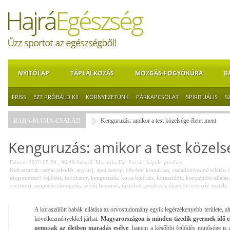
NYITÓLAP
TÁPLÁLKOZÁS
MOZGÁS-FOGYÓKÚRA
B
FRISS
EZT PRÓBÁLD KI!
KÖRNYEZETÜNK
PÁRKAPCSOLAT
SPIRITUÁLIS
S
BABA-MAMA-CSALÁD
Kenguruzás: amikor a test közelsége életet ment
Kenguruzás: amikor a test közels
Dátum: 2026.05.20., 06:49
Szerző:
Martinka Dia
Forrás:
képek: pixabay
Kulcsszavak:
anyai jelenlét
,
anyatej
,
apai szerep
,
bőr-bőr kontaktus
,
családközpontú ellátás
,
idegrendszeri fejlődés
,
inkubátor
,
kenguruzás
,
korai kötődés
,
koraszülött
,
koraszülött-ellátás
centrum)
,
szoptatás támogatás
,
szülői bevonás
,
újszülött gondozás
,
újszülött intenzív osztály
A koraszülött babák ellátása az orvostudomány egyik legérzékenyebb területe, a
következményekkel járhat.
Magyarországon is minden tizedik gyermek idő elő
nemcsak az életben maradás esélye
, hanem a későbbi fejlődés minősége is