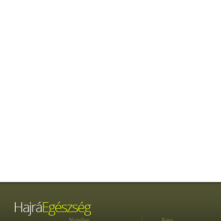
Nyitólap
Friss