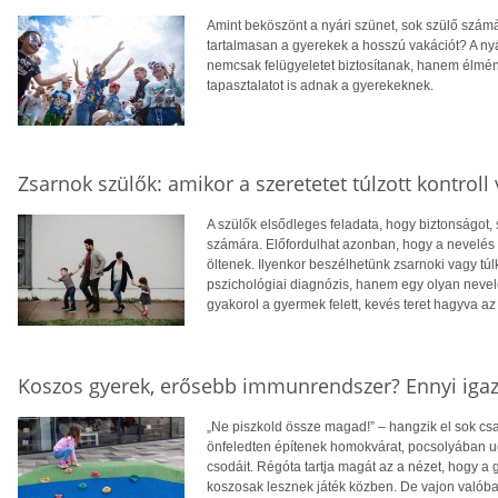
Amint beköszönt a nyári szünet, sok szülő számá
tartalmasan a gyerekek a hosszú vakációt? A ny
nemcsak felügyeletet biztosítanak, hanem élmén
tapasztalatot is adnak a gyerekeknek.
Zsarnok szülők: amikor a szeretetet túlzott kontroll v
A szülők elsődleges feladata, hogy biztonságot,
számára. Előfordulhat azonban, hogy a nevelés s
öltenek. Ilyenkor beszélhetünk zsarnoki vagy túl
pszichológiai diagnózis, hanem egy olyan nevelés
gyakorol a gyermek felett, kevés teret hagyva a
Koszos gyerek, erősebb immunrendszer? Ennyi iga
„Ne piszkold össze magad!” – hangzik el sok c
önfeledten építenek homokvárat, pocsolyában ug
csodáit. Régóta tartja magát az a nézet, hogy a
koszosak lesznek játék közben. De vajon valóba