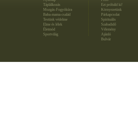
Táplálkozás
Ezt próbáld ki!
Mozgás-Fogyókúra
Környezetünk
Baba-mama-család
Párkapcsolat
Testünk védelme
Spirituális
Elme és lélek
Szabadidő
Életmód
Vélemény
Sportvilág
Ajánló
Bulvár