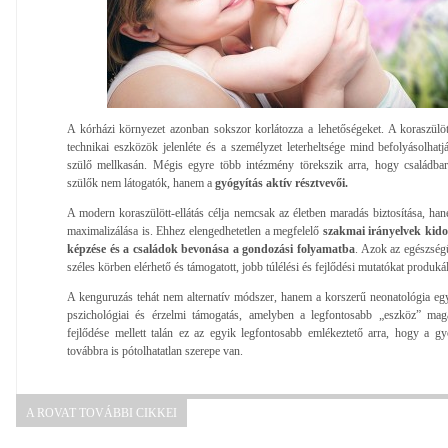
A kórházi környezet azonban sokszor korlátozza a lehetőségeket. A koraszülött
technikai eszközök jelenléte és a személyzet leterheltsége mind befolyásolhatj
szülő mellkasán. Mégis egyre több intézmény törekszik arra, hogy családba
szülők nem látogatók, hanem a
gyógyítás aktív résztvevői.
A modern koraszülött-ellátás célja nemcsak az életben maradás biztosítása, han
maximalizálása is. Ehhez elengedhetetlen a megfelelő
szakmai irányelvek kido
képzése és a családok bevonása a gondozási folyamatba
. Azok az egészség
széles körben elérhető és támogatott, jobb túlélési és fejlődési mutatókat produká
A kenguruzás tehát nem alternatív módszer, hanem a korszerű neonatológia egyik
pszichológiai és érzelmi támogatás, amelyben a legfontosabb „eszköz” maga
fejlődése mellett talán ez az egyik legfontosabb emlékeztető arra, hogy a g
továbbra is pótolhatatlan szerepe van.
A ROVAT TOVÁBBI CIKKEI