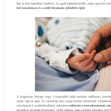
kap az első napokban, hetekben. Az egyik leghatékonyabb, mégis egyszerű mó
bőr kontaktusra és a szülő folyamatos jelenlétére épül.
A kenguruzás lényege, hogy a koraszülött babát meztelen mellkason, közvetle
anyán vagy az apán. Ez a közelség nem csupán érzelmi jelentőségű: a kutatások sz
szívritmusát és testhőmérsékletét, miközben
csökkenti a stresszhormonok szint
hasonlít az anyaméh biztonságos, védett világára, mint a kórházi inkubátor steril