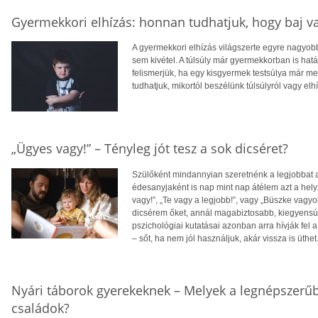
Gyermekkori elhízás: honnan tudhatjuk, hogy baj v
A gyermekkori elhízás világszerte egyre nagyo
sem kivétel. A túlsúly már gyermekkorban is hatá
felismerjük, ha egy kisgyermek testsúlya már 
tudhatjuk, mikortól beszélünk túlsúlyról vagy elh
„Ügyes vagy!” – Tényleg jót tesz a sok dicséret?
Szülőként mindannyian szeretnénk a legjobbat
édesanyjaként is nap mint nap átélem azt a he
vagy!”, „Te vagy a legjobb!”, vagy „Büszke vagy
dicsérem őket, annál magabiztosabb, kiegyensúl
pszichológiai kutatásai azonban arra hívják fel
– sőt, ha nem jól használjuk, akár vissza is üthet
Nyári táborok gyerekeknek – Melyek a legnépszerűb
családok?