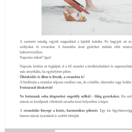
A szemetet mindig vigyük magunkkal a kijelölt kukába. Ne hagyjuk ott az
sirályokat és rovarokat. A homokba ásott gödröket indulás előtt teme
balesetveszélyes.
Napozási etikett? Igen!
Napozás közben ne foglaljuk el a fél strandot a törölközőinkkel és napernyőink
más árnyékába, ha egyhelyben pihen.
Öltözködés és illem is létezik, a strandon is!
A fürdőruha a strandon teljesen rendben van, de a büfébe, étterembe vagy boltb
Fotózásnál diszkréció!
Ne fotózzunk soha idegeneket engedély nélkül – főleg gyerekeket.
Ha szelf
mások ne kerüljenek véletlenül zavarba hozó helyzetben a képre.
A
strandolás lényege a közös, harmonikus pihenés
. Egy kis figyelmességg
hanem mások nyaralását is szebbé tehetjük.