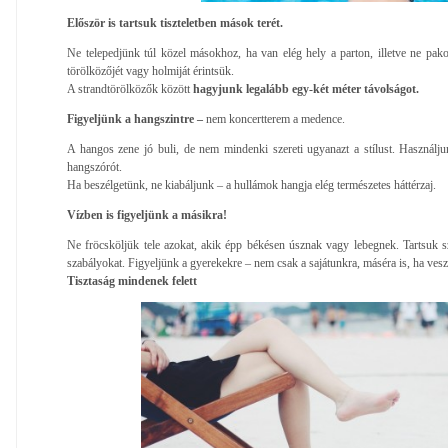
Először is tartsuk tiszteletben mások terét.
Ne telepedjünk túl közel másokhoz, ha van elég hely a parton, illetve ne pak
törölközőjét vagy holmiját érintsük.
A strandtörölközők között
hagyjunk legalább egy-két méter távolságot.
Figyeljünk a hangszintre –
nem koncertterem a medence.
A hangos zene jó buli, de nem mindenki szereti ugyanazt a stílust. Használjun
hangszórót.
Ha beszélgetünk, ne kiabáljunk – a hullámok hangja elég természetes háttérzaj.
Vízben is figyeljünk a másikra!
Ne fröcsköljük tele azokat, akik épp békésen úsznak vagy lebegnek. Tartsuk sz
szabályokat. Figyeljünk a gyerekekre – nem csak a sajátunkra, máséra is, ha vesz
Tisztaság mindenek felett