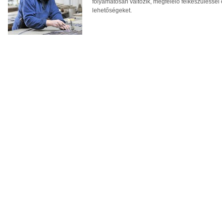
folyamatosan változik, megfelelő felkészüléssel 
lehetőségeket.