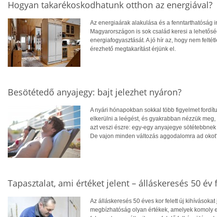
Hogyan takarékoskodhatunk otthon az energiával?
Az energiaárak alakulása és a fenntarthatóság i
Magyarországon is sok család keresi a lehetősé
energiafogyasztását. A jó hír az, hogy nem feltétl
érezhető megtakarítást érjünk el.
Besötétedő anyajegy: bajt jelezhet nyáron?
A nyári hónapokban sokkal több figyelmet fordít
elkerülni a leégést, és gyakrabban nézzük meg,
azt veszi észre: egy-egy anyajegye sötétebbnek 
De vajon minden változás aggodalomra ad okot
Tapasztalat, ami értéket jelent – álláskeresés 50 év f
Az álláskeresés 50 éves kor felett új kihívásokat
megbízhatóság olyan értékek, amelyek komoly el