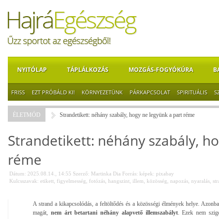
NYITÓLAP
TÁPLÁLKOZÁS
MOZGÁS-FOGYÓKÚRA
B
FRISS
EZT PRÓBÁLD KI!
KÖRNYEZETÜNK
PÁRKAPCSOLAT
SPIRITUÁLIS
S
ÉLETMÓD
Strandetikett: néhány szabály, hogy ne legyünk a part réme
Strandetikett: néhány szabály, ho
réme
Dátum: 2025.08.14., 14:55
Szerző:
Martinka Dia
Forrás:
képek: pixabay
Kulcsszavak:
etikett
,
figyelmesség
,
fotózás
,
hangszint
,
illem
,
közösség
,
napozás
,
nyaralás
,
st
A strand a kikapcsolódás, a feltöltődés és a közösségi élmények helye. Azonb
magát,
nem árt betartani néhány alapvető illemszabályt
. Ezek nem szig