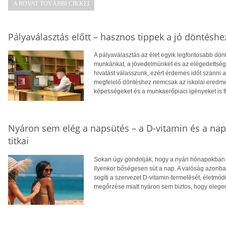
A ROVAT TOVÁBBI CIKKEI
Pályaválasztás előtt – hasznos tippek a jó döntéshe
A pályaválasztás az élet egyik legfontosabb dö
munkánkat, a jövedelmünket és az elégedettség
hivatást válasszunk, ezért érdemes időt szánni
megfelelő döntéshez nemcsak az iskolai eredm
képességeket és a munkaerőpiaci igényeket is f
Nyáron sem elég a napsütés – a D-vitamin és a na
titkai
Sokan úgy gondolják, hogy a nyári hónapokban f
ilyenkor bőségesen süt a nap. A valóság azonba
segíti a szervezet D-vitamin-termelését, életm
megőrzése miatt nyáron sem biztos, hogy eleg