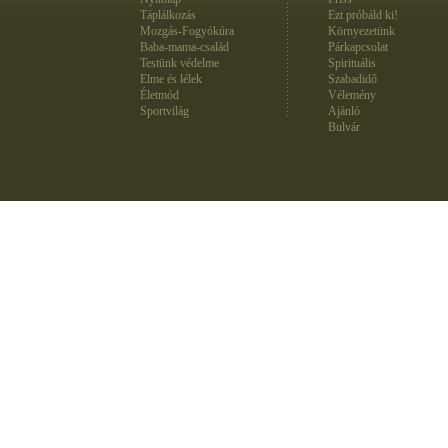
Táplálkozás
Ezt próbáld ki!
Mozgás-Fogyókúra
Környezetünk
Baba-mama-család
Párkapcsolat
Testünk védelme
Spirituális
Elme és lélek
Szabadidő
Életmód
Vélemény
Sportvilág
Ajánló
Bulvár