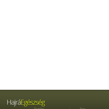
Nyitólap
Friss