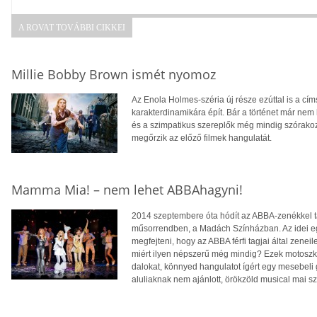
A ROVAT TOVÁBBI CIKKEI
Millie Bobby Brown ismét nyomoz
Az Enola Holmes-széria új része ezúttal is a cí
karakterdinamikára épít. Bár a történet már nem 
és a szimpatikus szereplők még mindig szórakoz
megőrzik az előző filmek hangulatát.
Mamma Mia! – nem lehet ABBAhagyni!
2014 szeptembere óta hódít az ABBA-zenékkel ta
műsorrendben, a Madách Színházban. Az idei egy
megfejteni, hogy az ABBA férfi tagjai által zenei
miért ilyen népszerű még mindig? Ezek motoszk
dalokat, könnyed hangulatot ígért egy mesebeli 
aluliaknak nem ajánlott, örökzöld musical mai 