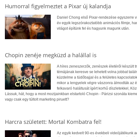
Humorral figyelmeztet a Pixar új kalandja
Daniel Chong első Pixar-rendezése egyszerre v
év egyik legszórakoztatóbb animációs filmje, ha
világot építünk fel és hagyunk magunk után.
Chopin zenéje megküzd a halállal is
A híres zeneszerzők, zenészek életéről készült t
témájának keresve se lehetett volna jobbat találn
küzdelme a tüdőbajjal és a felületes kapcsolato
mikor a lengyelek végre vászonra álmodták az éle
felkavaró haláltusát ígért korhű díszletekkel, 
Lássuk, hát, hogy a most mozijainkban elstartoló Chopin - Párizsi szonáta kieme
vagy csak egy túltolt marketing piruett?
Harcra született: Mortal Kombatra fel!
Az egyik kedvelt 90-es évekbeli videójátékunk a