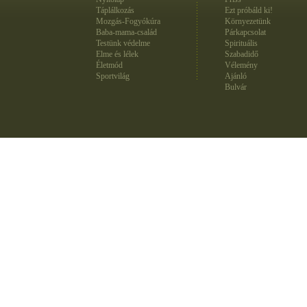
Táplálkozás
Ezt próbáld ki!
Mozgás-Fogyókúra
Környezetünk
Baba-mama-család
Párkapcsolat
Testünk védelme
Spirituális
Elme és lélek
Szabadidő
Életmód
Vélemény
Sportvilág
Ajánló
Bulvár