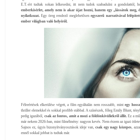
E.T.-ért tudtak sokan lelkesedni, itt nem tudok szabadulni a gondolattól, 
emberkísérlet, amely nem is akar újat hozni, hanem egy „lássátok meg
nyilatkozat.
Egy öreg rendező meglehetősen
egyszerű narratívával felépíte
ember világban való helyéről.
Félreértések elkerülése végett, a film egyáltalán nem rosszabb, mint
egy hossz
thriller elemekkel és sokkal profibb stábbal. A színészek, főleg Emily Blunt, tény
pedig igazából,
csak az fontos, amit a mozi a földönkívüliekről állít.
Ez a mű 
már nekem 2026-ban, mint filmélmény: nagyon kevés. Nem érzem az igazi ötletet, a
Sajnos ez, úgyis bizonyítványosztások ideje van,
csak egy nagy közepes
, azz
ennél sokkal jobbat is tudtak már.