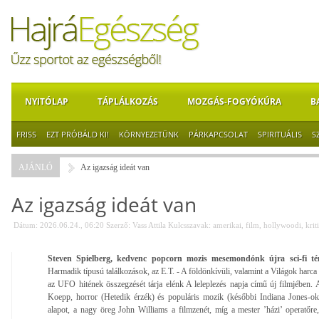
NYITÓLAP
TÁPLÁLKOZÁS
MOZGÁS-FOGYÓKÚRA
B
FRISS
EZT PRÓBÁLD KI!
KÖRNYEZETÜNK
PÁRKAPCSOLAT
SPIRITUÁLIS
S
AJÁNLÓ
Az igazság ideát van
Az igazság ideát van
Dátum: 2026.06.24., 06:20
Szerző:
Vass Attila
Kulcsszavak:
amerikai
,
film
,
hollywoodi
,
krit
Steven Spielberg, kedvenc popcorn mozis mesemondónk újra sci-fi t
Harmadik típusú találkozások, az E.T. - A földönkívüli, valamint a Világok harca 
az UFO hitének összegzését tárja elénk A leleplezés napja című új filmjében
Koepp, horror (Hetedik érzék) és populáris mozik (későbbi Indiana Jones-ok)
alapot, a nagy öreg John Williams a filmzenét, míg a mester ’házi’ operatőr