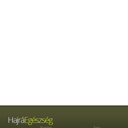
Nyitólap
Friss