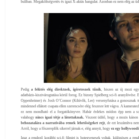
buliban. Megaköltségvetés és igazi X-aktás hangulat. Azonban ez nem elég az ü
Pedig
a felütés elég direktnek, ígéretesnek tűnik
, hiszen az új mozi eg
adatbázis-kiszivárogtatása körül forog. Ez bizony Spielberg sci-fi aranylövése. 
Oppenheimer) és Josh O’Connor (Kihívők, Lee) versenyfutása a gonosznak tű
mindennel ellátott csapata ellen szerencsére elég feszesre lett vágva. A kamerat
ez nem mondható el a forgatókönyvre. Habár érdekes módon épp nem a sci-
valahogy
nincs igazi tétje a látottaknak.
Viszont üdítő, hogy a mozis kánon
behozatalára a narratívába remek lehetőségeket rejt
, de ezt leszámítva ne
Arról, hogy a főszereplők sikerrel járnak-e, elég annyit, hogy
ez egy hollywoodi 
Igaz a rendező korábbi sci-fi filmjei is botegyenesek voltak, különösen a ren