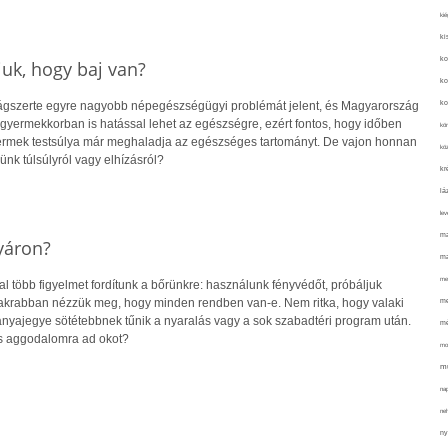
kié
ki
ko
uk, hogy baj van?
ko
ko
lágszerte egyre nagyobb népegészségügyi problémát jelent, és Magyarország
r gyermekkorban is hatással lehet az egészségre, ezért fontos, hogy időben
kör
yermek testsúlya már meghaladja az egészséges tartományt. De vajon honnan
köz
ünk túlsúlyról vagy elhízásról?
kr
lá
lev
ma
yáron?
ma
me
 több figyelmet fordítunk a bőrünkre: használunk fényvédőt, próbáljuk
gyakrabban nézzük meg, hogy minden rendben van-e. Nem ritka, hogy valaki
me
 anyajegye sötétebbnek tűnik a nyaralás vagy a sok szabadtéri program után.
mé
s aggodalomra ad okot?
mo
mu
na
ne
ny