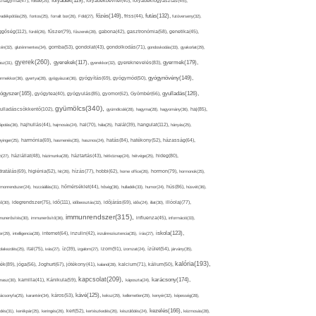
folyadék(119),
khagyma(47),
folsav(25),
folyadékbevitel(40),
folyadékfogyasztás(45),
főzés(149),
futás(132),
yadékpótlás(29),
fontos(25),
forralt bor(26),
Föld(27),
friss(44),
futóverseny(32),
ggőség(112),
fürdő(26),
fűszer(79),
fűszerek(28),
gabona(42),
gasztronómia(58),
genetika(45),
tén(32),
gluténmentes(34),
gomba(53),
gondolat(43),
gondolkodás(71),
gondoskodás(33),
gyakorlat(29),
gyerek(260),
gyermek(179),
gyerekek(117),
ász(31),
gyerekkor(32),
gyereknevelés(83),
gyógynövény(149),
ermekkor(36),
gyertya(28),
gyógyászat(36),
gyógyítás(69),
gyógymód(50),
ógyszer(165),
gyulladás(126),
gyógytea(40),
gyógyulás(85),
gyomor(62),
Gyömbér(66),
gyümölcs(340),
ulladáscsökkentő(102),
gyümölcslé(28),
hagyma(28),
hagyomány(36),
haj(85),
hangulat(112),
ápolás(36),
hajhullás(44),
hajmosás(24),
hal(70),
hála(25),
halál(39),
hányás(25),
yinger(25),
harmónia(69),
hasmenés(35),
hasznos(24),
hatás(84),
hatékony(52),
házasság(64),
i(27),
háziállat(48),
házimunka(28),
háztartás(43),
hétköznap(24),
hétvége(25),
hideg(80),
dratálás(69),
higiénia(52),
hit(26),
hízás(77),
hobbi(62),
home office(26),
hormon(79),
hormonok(25),
rmonrendszer(24),
hozzáállás(31),
hőmérséklet(44),
hőség(36),
hulladék(33),
humor(24),
hús(86),
húsvét(36),
idő(111),
ő(30),
idegrendszer(75),
időbeosztás(32),
időjárás(69),
idős(24),
illat(30),
illóolaj(77),
immunrendszer(315),
munerősítés(30),
immunerősítő(36),
influenza(45),
információ(33),
iskola(123),
er(29),
intelligencia(28),
internet(64),
inzulin(42),
inzulinrezisztencia(35),
írás(27),
olakezdés(25),
ital(75),
ivás(27),
íz(39),
izgalom(27),
izom(91),
izomzat(24),
ízület(54),
járvány(35),
kalória(193),
ték(89),
jóga(56),
Joghurt(67),
jótékony(41),
kaland(28),
kalcium(71),
kálium(50),
kapcsolat(209),
karácsony(174),
masz(30),
kamilla(41),
Kánikula(59),
káposzta(24),
kávé(125),
ácsonyfa(25),
karantén(34),
káros(53),
keksz(29),
kellemetlen(29),
kenyér(32),
képesség(28),
kezelés(166),
dés(31),
kerékpár(25),
keringés(26),
kert(52),
kertészkedés(26),
készülődés(24),
kézmosás(28),