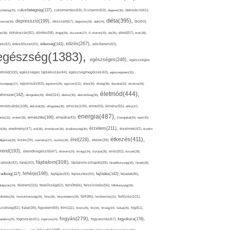
cukorbetegség(137),
orbeteg(25),
cukormentes(69),
D-vitamin(53),
daganat(36),
dekoráció(41),
diéta(395),
depresszió(199),
mencia(34),
desszert(67),
diagnózis(28),
diák(24),
dió(50),
dohányzás(92),
at(38),
döntés(58),
drága(26),
duzzanat(27),
E-vitamin(25),
eb(26),
ebéd(57),
ecet(38),
edzés(267),
édesség(141),
es(42),
édesítőszer(43),
edzőterem(42),
egészség(1383),
egészséges(246),
egészséges
etmód(100),
egészséges táplálkozás(44),
egészségmegőrzés(43),
egészségtelen(32),
észségügy(27),
egyensúly(63),
egyetem(29),
egyszerű(31),
éhes(30),
éhség(38),
éjszaka(33),
ekcéma(26),
életmód(444),
elmiszer(142),
élet(114),
elengedés(29),
életkor(30),
életminőség(30),
etmódváltás(108),
elhízás(109),
elme(93),
életvitel(28),
elfogadás(30),
élmény(55),
előny(37),
energia(487),
emésztés(166),
árás(32),
ember(38),
empátia(43),
Energiaital(29),
eper(30),
érzelem(211),
ő(36),
eredmény(47),
erő(36),
érrendszer(36),
érzékenység(36),
érzelmek(42),
érzelmi
étkezés(411),
étel(228),
elligencia(28),
érzés(39),
esemény(27),
eszköz(28),
ételek(39),
trend(193),
evés(92),
étrendkiegészítő(47),
étterem(24),
étvágy(34),
Európa(28),
évszak(28),
fájdalom(308),
cebook(42),
fahéj(43),
fájdalomcsillapító(39),
fáradékonyság(30),
fáradt(28),
fehérje(198),
radtság(117),
fejfájás(93),
fejlődés(142),
fejlesztés(44),
feladat(46),
félelem(115),
dolgozás(24),
felelősség(62),
felnőtt(66),
felszívódás(56),
féltékenység(26),
fertőzés(101),
töltődés(29),
fenntarthatóság(29),
fény(36),
fényvédelem(28),
férfi(86),
fertőtlenítés(31),
film(111),
szültség(82),
fiatal(39),
figyelem(69),
finom(26),
fitt(34),
fittség(34),
fizikai(25),
fog(51),
fogyás(279),
fogyókúra(178),
gadalom(25),
fogmosás(41),
fogorvos(24),
fogyasztás(67),