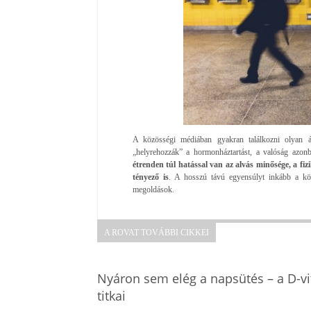
A közösségi médiában gyakran találkozni olyan ál
„helyrehozzák” a hormonháztartást, a valóság azon
étrenden túl hatással van az alvás minősége, a fizi
tényező is
. A hosszú távú egyensúlyt inkább a köv
megoldások.
A ROVAT TOVÁBBI CIKKEI
Nyáron sem elég a napsütés – a D-v
titkai