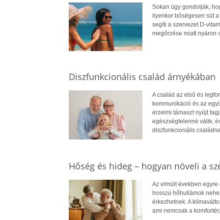
Sokan úgy gondolják, hog
ilyenkor bőségesen süt a
segíti a szervezet D-vit
megőrzése miatt nyáron 
Diszfunkcionális család árnyékában
A család az első és legf
kommunikáció és az együt
érzelmi támaszt nyújt ta
egészségtelenné válik, é
diszfunkcionális családna
Hőség és hideg – hogyan növeli a szé
Az elmúlt években egyre 
hosszú hőhullámok nehezít
érkezhetnek. A klímavált
ami nemcsak a komfortérz