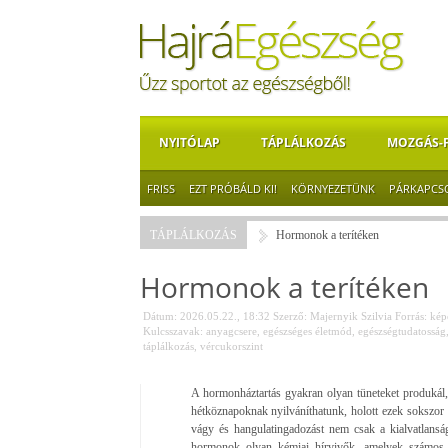
NYITÓLAP
TÁPLÁLKOZÁS
MOZGÁS-
FRISS
EZT PRÓBÁLD KI!
KÖRNYEZETÜNK
PÁRKAPCS
TÁPLÁLKOZÁS
Hormonok a terítéken
Hormonok a terítéken
Dátum: 2026.05.22., 18:32
Szerző:
Majernyik Szilvia
Forrás:
képe
Kulcsszavak:
anyagcsere
,
egészséges életmód
,
egészségtudatosság
táplálkozás
,
vércukorszint
A hormonháztartás gyakran olyan tüneteket produkál
hétköznapoknak nyilváníthatunk, holott ezek sokszor 
vágy és hangulatingadozást nem csak a kialvatlansá
hormonok olyan kémiai hírvivők, amelyek számos f