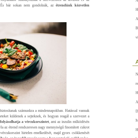
A
. És bár sokan nem gondolnák, az
étrendünk közvetlen
H
A
B
v
A
N
r
H
A
t biztosítanak számunkra a mindennapokban. Hatással vannak
D
eket küldenek a sejteknek, és hogyan reagál a szervezet a
M
folyásolhatja a vércukorszintet
, ami az inzulin működésén
t. Ha az étrend rendszeresen nagy mennyiségű finomított cukrot
H
 vércukorszint hirtelen emelkedését, majd gyors csökkenését