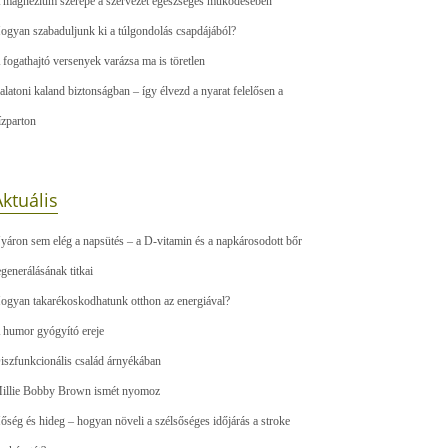
 magnézium szerepe a szervezet egészséges működésében
ogyan szabaduljunk ki a túlgondolás csapdájából?
 fogathajtó versenyek varázsa ma is töretlen
alatoni kaland biztonságban – így élvezd a nyarat felelősen a
ízparton
ktuális
yáron sem elég a napsütés – a D-vitamin és a napkárosodott bőr
egenerálásának titkai
ogyan takarékoskodhatunk otthon az energiával?
 humor gyógyító ereje
iszfunkcionális család árnyékában
illie Bobby Brown ismét nyomoz
őség és hideg – hogyan növeli a szélsőséges időjárás a stroke