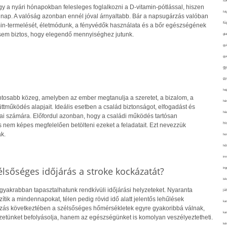
fo
y a nyári hónapokban felesleges foglalkozni a D-vitamin-pótlással, hiszen
fol
 nap. A valóság azonban ennél jóval árnyaltabb. Bár a napsugárzás valóban
fü
amin-termelését, életmódunk, a fényvédők használata és a bőr egészségének
sem biztos, hogy elegendő mennyiséghez jutunk.
glu
gy
gy
gy
gy
haj
ontosabb közeg, amelyben az ember megtanulja a szeretet, a bizalom, a
hán
tműködés alapjait. Ideális esetben a család biztonságot, elfogadást és
ház
gjai számára. Előfordul azonban, hogy a családi működés tartósan
hi
s nem képes megfelelően betölteni ezeket a feladatait. Ezt nevezzük
k.
ho
hűt
im
lsőséges időjárás a stroke kockázatát?
ing
isk
gyakrabban tapasztalhatunk rendkívüli időjárási helyzeteket. Nyaranta
já
ik a mindennapokat, télen pedig rövid idő alatt jelentős lehűlések
ka
ozás következtében a szélsőséges hőmérsékletek egyre gyakoribbá válnak,
kar
etünket befolyásolja, hanem az egészségünket is komolyan veszélyeztetheti.
kér