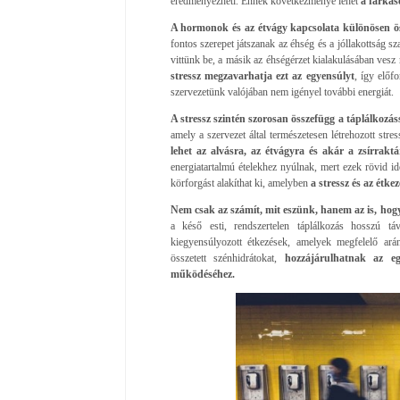
eredményezheti. Ennek következménye lehet
a farkasé
A hormonok és az étvágy kapcsolata különösen ös
fontos szerepet játszanak az éhség és a jóllakottság s
vittünk be, a másik az éhségérzet kialakulásában vesz 
stressz megzavarhatja ezt az egyensúlyt
, így előf
szervezetünk valójában nem igényel további energiát.
A stressz szintén szorosan összefügg a táplálkozás
amely a szervezet által természetesen létrehozott st
lehet az alvásra, az étvágyra és akár a zsírraktá
energiatartalmú ételekhez nyúlnak, mert ezek rövid 
körforgást alakíthat ki, amelyben
a stressz és az étke
Nem csak az számít, mit eszünk, hanem az is, ho
a késő esti, rendszertelen táplálkozás hosszú t
kiegyensúlyozott étkezések, amelyek megfelelő arán
összetett szénhidrátokat,
hozzájárulhatnak az eg
működéséhez.