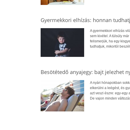
Gyermekkori elhízás: honnan tudhatj
A gyermekkori elhízás vi
sem kivétel. A túlsúly má
felismerjük, ha egy kisg
tudhatjuk, mikortól beszél
Besötétedő anyajegy: bajt jelezhet n
A nyári hónapokban sokkal
elkerülni a leégést, és 
azt veszi észre: egy-egy
De vajon minden változá