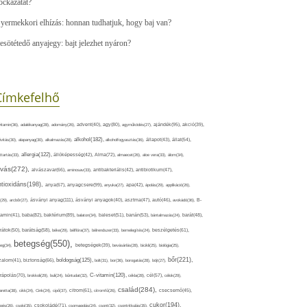
ockázatát?
yermekkori elhízás: honnan tudhatjuk, hogy baj van?
esötétedő anyajegy: bajt jelezhet nyáron?
Címkefelhő
ajándék(95),
itamin(36),
adalékanyag(28),
adomány(26),
advent(40),
agy(80),
agyműködés(27),
akció(39),
alkohol(182),
ivitás(30),
alapanyag(30),
alkalmazás(28),
alkoholfogyasztás(36),
állapot(43),
állat(54),
allergia(122),
attartás(33),
állóképesség(42),
Alma(72),
almaecet(26),
aloe vera(33),
álom(34),
lvás(272),
alvászavar(66),
aminosav(33),
antibakteriális(42),
antibiotikum(47),
ntioxidáns(198),
anyagcsere(99),
anya(67),
anyuka(27),
apa(42),
ápolás(29),
applikáció(26),
ásványi anyag(111),
(29),
arcbőr(27),
ásványi anyagok(40),
asztma(47),
autó(46),
avokádó(36),
B-
tamin(41),
baba(82),
baktérium(89),
balaton(34),
baleset(51),
banán(53),
bántalmazás(24),
barát(48),
rátok(50),
barátság(58),
béke(29),
bélflóra(37),
bélrendszer(33),
bemelegítés(24),
beszélgetés(61),
betegség(550),
eg(34),
betegségek(39),
bevásárlás(28),
bicikli(25),
biológia(25),
bőr(221),
boldogság(125),
zalom(41),
biztonság(66),
bolt(31),
bor(36),
borogatás(28),
böjt(27),
C-vitamin(120),
rápolás(70),
brokkoli(29),
buli(24),
bűntudat(32),
cékla(28),
cél(57),
célok(29),
család(284),
aretta(38),
cikk(24),
Cink(24),
cipő(37),
citrom(61),
citromfű(26),
csecsemő(45),
cukor(194),
pés(26),
csoki(35),
csokoládé(71),
csomagolás(24),
csont(32),
csontritkulás(35),