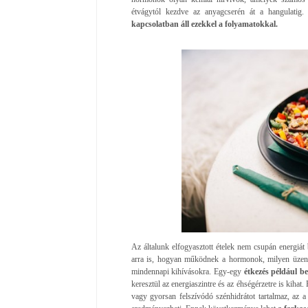
étvágytól kezdve az anyagcserén át a hangulatig
kapcsolatban áll ezekkel a folyamatokkal.
Az általunk elfogyasztott ételek nem csupán energiá
arra is, hogyan működnek a hormonok, milyen üzenet
mindennapi kihívásokra. Egy-egy
étkezés például be
keresztül az energiaszintre és az éhségérzetre is kiha
vagy gyorsan felszívódó szénhidrátot tartalmaz, az a