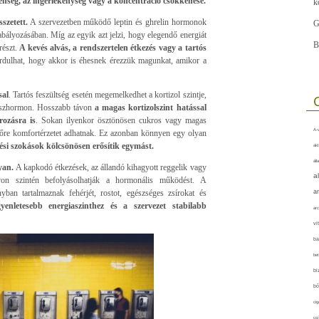
hség, az ingerlékenység vagy a koncentráció csökkenése.
k
szetett.
A szervezetben működő leptin és ghrelin hormonok
G
zabályozásában. Míg az egyik azt jelzi, hogy elegendő energiát
B
részt.
A kevés alvás, a rendszertelen étkezés vagy a tartós
ordulhat, hogy akkor is éhesnek érezzük magunkat, amikor a
sal
. Tartós feszültség esetén megemelkedhet a kortizol szintje,
resszhormon. Hosszabb távon
a magas kortizolszint hatással
rozásra is
. Sokan ilyenkor ösztönösen cukros vagy magas
A-v
időre komfortérzetet adhatnak. Ez azonban könnyen egy olyan
zési szokások kölcsönösen erősítik egymást.
akt
áll
gyan.
A kapkodó étkezések, az állandó kihagyott reggelik vagy
a
ávon szintén befolyásolhatják a hormonális működést. A
yban tartalmaznak fehérjét, rostot, egészséges zsírokat és
a
yenletesebb energiaszinthez és a szervezet stabilabb
arc
vi
ba
bet
bi
bő
cig
csí