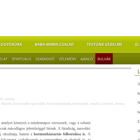
FOGYÓKÚRA
BABA-MAMA-CSALÁD
TESTÜNK VÉDELME
EL
OLAT
SPIRITUÁLIS
SZABADIDŐ
VÉLEMÉNY
AJÁNLÓ
BULVÁR
A
k
k: pexels
N
,
étkezés
,
hormonális egyensúly
,
hormonháztartás
,
hormonok
,
inzulin
,
kortizol
,
stressz
,
b
E
, amelyet könnyen a mindennapos stressznek, vagy a rohanó
csak másodlagos jelentőséggel bírnak. A fáradtság, nassolási
A
g okozhatja, hanem a
hormonháztartás felborulása is.
A
olyamatot szabályoznak a szervezetben az alvástól és az