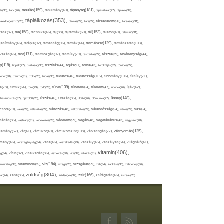
tápanyag(181),
tanulás(159),
ár(36),
tánc(26),
tanulmány(40),
tapasztalat(27),
táplálék(34),
táplálkozás(353),
lálékkiegészítő(25),
tárolás(29),
társ(27),
társadalom(50),
társaság(31),
tea(158),
tél(153),
vasz(87),
technika(46),
tej(88),
tejtermék(60),
telefon(49),
televízió(31),
terápia(92),
terhesség(96),
természet(129),
természetes(103),
ljesítmény(46),
termék(44),
test(171),
testmozgás(97),
rvezés(46),
testsúly(79),
testtartás(27),
tészta(39),
tevékenység(44),
pp(118),
tippek(27),
tisztaság(35),
tisztítás(44),
tojás(91),
torna(43),
torokfájás(32),
törődés(27),
tudatosság(115),
tudomány(106),
ténet(38),
trauma(31),
trükk(25),
tudás(30),
tudatos(46),
túlsúly(71),
tünet(139),
ra(78),
turmix(64),
túró(29),
tüdő(28),
tünetek(64),
türelem(47),
uborka(26),
újév(42),
ünnep(148),
ahasznosítás(37),
újszülött(26),
úszás(46),
Utazás(85),
Üdítő(26),
ülőmunka(27),
csora(79),
válás(24),
választás(29),
változás(48),
változatos(24),
várandósság(54),
város(24),
vas(64),
sárlás(85),
vashiány(31),
védekezés(28),
védelem(59),
vegán(48),
vegetáriánus(43),
vegyszer(28),
vércukorszint(108),
vérnyomás(125),
lemény(57),
vér(41),
vércukor(49),
vérkeringés(77),
rseny(46),
vérszegénység(34),
vese(46),
veszekedés(29),
veszély(45),
veszélyes(54),
világháló(41),
vitamin(406),
ág(34),
vírus(82),
viselkedés(86),
viszketés(30),
vita(34),
vitalitás(31),
víz(184),
aminhiány(33),
vitaminok(85),
vizsga(26),
vizsgálat(59),
zab(34),
zabkása(36),
zabpehely(36),
zöldség(304),
zsír(166),
ar(24),
zene(85),
zöldségek(32),
zsírégetés(46),
zsírsav(25)