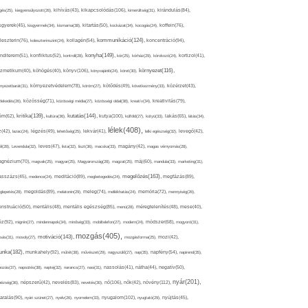
kikapcsolódás(106),
gés(25),
kiegyensúlyozott(26),
kihívás(43),
kimerültség(31),
kirándulás(84),
sgyerek(45),
kisgyermek(34),
kismama(38),
kitartás(50),
kockázat(34),
kocogás(24),
koffein(76),
kommunikáció(124),
koncentráció(94),
leszterin(76),
koleszterinszint(24),
kollagén(54),
konyha(149),
nditerem(51),
konfliktus(52),
kontroll(28),
kór(25),
kórház(29),
kórokozó(24),
kortizol(41),
könyv(106),
környezet(116),
zmetikum(40),
köhögés(40),
könyvajánló(24),
köret(30),
nyezetbarát(31),
környezetvédelem(78),
köröm(27),
kötődés(49),
következmény(33),
közérzet(43),
lekedés(26),
közösség(71),
közösségi média(27),
közösségi oldal(38),
kreatív(34),
kreativitás(79),
kritika(139),
kutatás(144),
kutya(100),
ém(62),
kultúra(36),
külföld(27),
kütyü(33),
lakás(65),
látás(34),
lélek(408),
z(42),
lazac(24),
légzés(49),
lehetőség(25),
lekvár(41),
lelki egészség(32),
levegő(42),
él(28),
Levendula(32),
leves(47),
lista(32),
liszt(36),
macska(33),
magány(42),
magas vérnyomás(28),
gnézium(70),
magvak(25),
magyar(25),
Magyarország(28),
magzat(25),
máj(60),
mandula(33),
marketing(31),
megelőzés(163),
sszázs(45),
medence(24),
meditáció(89),
megbetegedés(24),
megfázás(89),
glepetés(28),
megoldás(89),
melatonin(29),
meleg(74),
mellékhatás(24),
memória(72),
mennyiség(26),
nstruáció(50),
mentális(48),
mentális egészség(85),
menü(28),
méregtelenítés(48),
mese(40),
z(92),
migrén(27),
mindennapok(34),
minőség(33),
mobiltelefon(27),
modern(24),
módszer(68),
mogyoró(31),
mozgás(405),
motiváció(143),
sás(31),
mosoly(27),
mozgásforma(25),
mozi(42),
nka(182),
munkahely(92),
műtét(38),
művészet(29),
nagyszülő(27),
nap(35),
napfény(54),
napirend(35),
pozás(37),
napsütés(38),
naptej(32),
narancs(27),
nasi(31),
nassolás(41),
nátha(44),
negatív(50),
nyár(201),
nő(106),
növény(112),
hézség(36),
népszerű(42),
nevelés(83),
nevetés(30),
nők(42),
nyugalom(102),
aralás(90),
nyári szünet(27),
nyelv(26),
nyomelem(33),
nyugtató(29),
nyújtás(45),