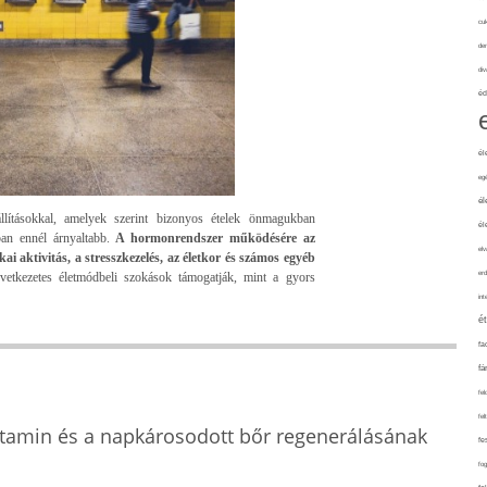
cuk
de
div
éd
él
eg
él
lításokkal, amelyek szerint bizonyos ételek önmagukban
él
ban ennél árnyaltabb.
A hormonrendszer működésére az
elv
kai aktivitás, a stresszkezelés, az életkor és számos egyéb
erd
etkezetes életmódbeli szokások támogatják, mint a gyors
int
é
fa
fá
fel
fel
itamin és a napkárosodott bőr regenerálásának
fe
fo