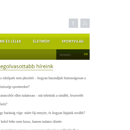
ME ÉS LÉLEK
ÉLETMÓD
SPORTVILÁG
Legolvasottabb híreink
z edzőpark nem játszótér – hogyan használjuk biztonságosan a
özösségi sporttereket?
arancsbőr ellen tudatosan – mit tehetünk a simább, feszesebb
őrért?
gy barátság vége: miért fáj ennyire, és hogyan lépjünk tovább?
 belső béke nem luxus, hanem tudatos döntés