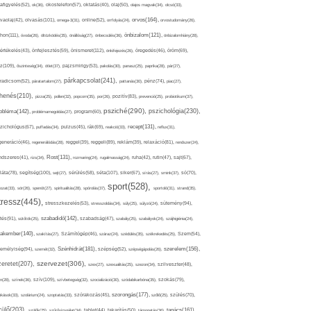
afigyelés(52),
ok(36),
okostelefon(57),
oktatás(40),
olaj(50),
olajos magvak(34),
olcsó(33),
olvasás(101),
orvos(164),
ívaolaj(42),
omega-3(31),
online(52),
orrfolyás(24),
orvostudomány(26),
thon(111),
önbizalom(121),
óvoda(26),
öltözködés(35),
önállóság(27),
önbecsülés(36),
önbizalomhiány(28),
önismeret(112),
értékelés(43),
önfejlesztés(59),
önkifejezés(26),
öregedés(46),
öröm(69),
z(109),
őszinteség(34),
ötlet(37),
pajzsmirigy(53),
pakolás(30),
panasz(25),
paprika(28),
pár(27),
párkapcsolat(241),
radicsom(52),
páratartalom(27),
pattanás(30),
pénz(74),
piac(27),
ihenés(210),
pizza(25),
pollen(32),
popcorn(35),
por(26),
pozitív(83),
prevenció(25),
probiotikum(37),
psziché(290),
pszichológia(230),
obléma(142),
problémamegoldás(27),
program(60),
recept(131),
zichológus(67),
puffadás(34),
pulzus(45),
rák(69),
reakció(33),
reflux(31),
generáció(46),
regenerálódás(28),
reggel(39),
reggeli(89),
reklám(39),
relaxáció(81),
rendszer(24),
Rost(131),
ndszeres(41),
rizs(34),
rozmaring(24),
rugalmasság(24),
ruha(42),
rutin(47),
sajt(67),
segítség(100),
séta(107),
láta(78),
sejt(27),
sérülés(58),
siker(67),
sírás(27),
smink(37),
só(70),
sport(528),
ozat(33),
sör(26),
spenót(27),
spiritualitás(28),
spórolás(37),
sportoló(31),
strand(35),
tressz(445),
sütemény(94),
stresszkezelés(53),
stresszoldás(34),
súly(25),
súlyzó(24),
szabadidő(142),
tés(91),
sütőtök(25),
szabadság(47),
szabály(25),
szabályok(24),
szájhigiénia(24),
akember(140),
szakítás(27),
Számítógép(46),
száraz(24),
szédülés(35),
székrekedés(25),
Szem(54),
Szénhidrát(181),
emélyiség(94),
szerelem(156),
szemét(32),
szépség(52),
szépségápolás(26),
szervezet(306),
zeretet(207),
szex(27),
szexualitás(25),
szezon(34),
szilveszter(48),
szív(109),
n(28),
színek(36),
szívbetegség(32),
szocializáció(30),
szódabikarbóna(35),
szokás(79),
szorongás(177),
okások(33),
szolárium(24),
szoptatás(33),
szórakozás(45),
szőlő(25),
szülés(70),
zülő(203),
tanács(161),
szülők(25),
szűrővizsgálat(34),
tablet(44),
takarítás(50),
támogatás(36),