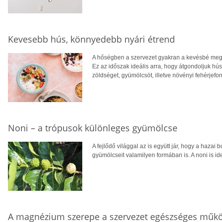
Kevesebb hús, könnyedebb nyári étrend
A hőségben a szervezet gyakran a kevésbé megte
Ez az időszak ideális arra, hogy átgondoljuk hú
zöldséget, gyümölcsöt, illetve növényi fehérjefo
Noni – a trópusok különleges gyümölcse
A fejlődő világgal az is együtt jár, hogy a hazai 
gyümölcseit valamilyen formában is. A noni is ide
A magnézium szerepe a szervezet egészséges műk