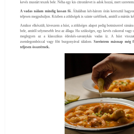
kevés mustárt teszek bele. Néha egy kis citromlevet is adok hozzá, mert szerete
A vadas nálam mindig lassan fő.
Általában két-három órán keresztül hagyo
teljesen megpuhuljon. Közben a zöldségek is szinte szétfőnek, amitől a mártás 
Amikor elkészült, kiveszem a húst, a zöldséges alapot pedig botmixerrel simára
bele, amitől selymesebb lesz az állaga. Ha szükséges, egy kevés cukorral vagy c
meglegyen az a klasszikus édeskés-savanykás vadas íz. A húst visszat
zsemlegombóccal vagy főtt burgonyával tálalom.
Szerintem másnap még f
teljesen összeérnek.