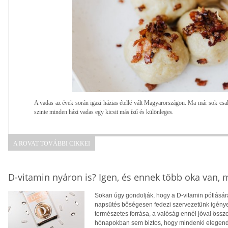
A vadas az évek során igazi házias étellé vált Magyarországon. Ma már sok család
szinte minden házi vadas egy kicsit más ízű és különleges.
A ROVAT TOVÁBBI CIKKEI
D-vitamin nyáron is? Igen, és ennek több oka van,
Sokan úgy gondolják, hogy a D-vitamin pótlására
napsütés bőségesen fedezi szervezetünk igényei
természetes forrása, a valóság ennél jóval öss
hónapokban sem biztos, hogy mindenki elegendő