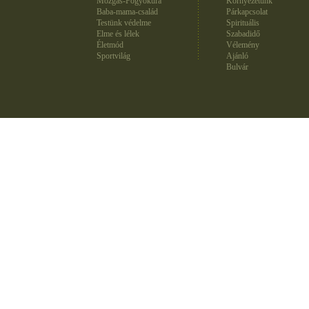
Mozgás-Fogyókúra
Környezetünk
Baba-mama-család
Párkapcsolat
Testünk védelme
Spirituális
Elme és lélek
Szabadidő
Életmód
Vélemény
Sportvilág
Ajánló
Bulvár