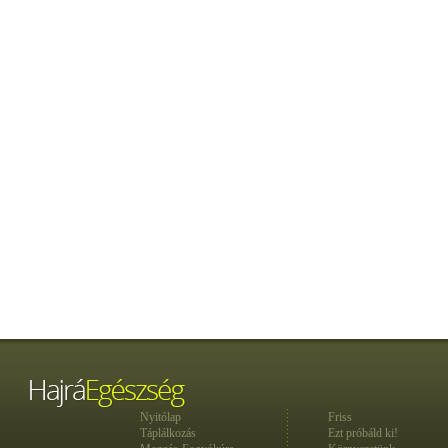
Nyitólap
Friss
Táplálkozás
Ezt próbáld ki!