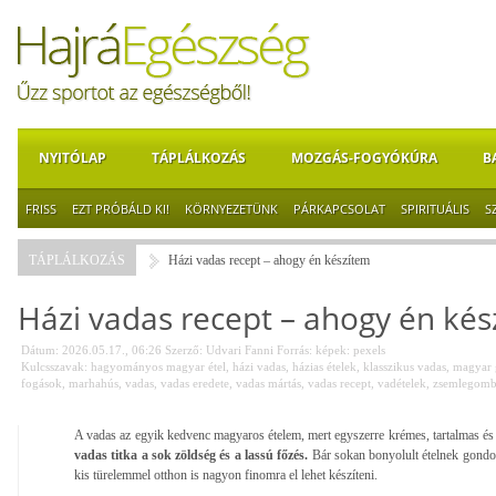
NYITÓLAP
TÁPLÁLKOZÁS
MOZGÁS-FOGYÓKÚRA
B
FRISS
EZT PRÓBÁLD KI!
KÖRNYEZETÜNK
PÁRKAPCSOLAT
SPIRITUÁLIS
S
TÁPLÁLKOZÁS
Házi vadas recept – ahogy én készítem
Házi vadas recept – ahogy én ké
Dátum: 2026.05.17., 06:26
Szerző:
Udvari Fanni
Forrás:
képek: pexels
Kulcsszavak:
hagyományos magyar étel
,
házi vadas
,
házias ételek
,
klasszikus vadas
,
magyar 
fogások
,
marhahús
,
vadas
,
vadas eredete
,
vadas mártás
,
vadas recept
,
vadételek
,
zsemlegom
A vadas az egyik kedvenc magyaros ételem, mert egyszerre krémes, tartalmas és
vadas titka a sok zöldség és a lassú főzés.
Bár sokan bonyolult ételnek gondol
kis türelemmel otthon is nagyon finomra el lehet készíteni.