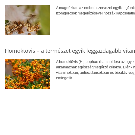
A magnézium az emberi szervezet egyik legfont
izomgörcsök megelőzésével hozzák kapcsolatba, v
Homoktövis – a természet egyik leggazdagabb vita
A homoktövis (Hippophae rhamnoides) az egyik
alkalmaznak egészségmegőrző célokra. Élénk n
vitaminokban, antioxidánsokban és bioaktív veg
emlegetik.