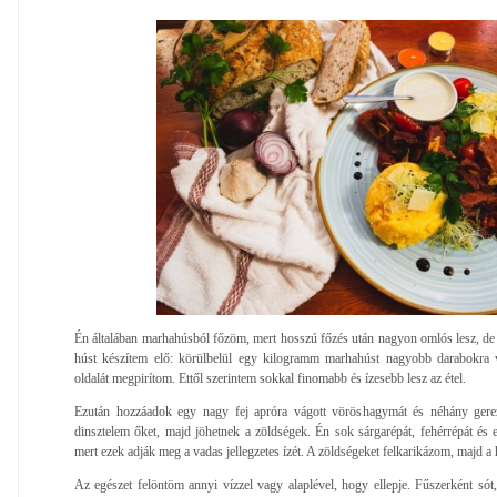
Én általában marhahúsból főzöm, mert hosszú főzés után nagyon omlós lesz, de 
húst készítem elő: körülbelül egy kilogramm marhahúst nagyobb darabokra
oldalát megpirítom. Ettől szerintem sokkal finomabb és ízesebb lesz az étel.
Ezután hozzáadok egy nagy fej apróra vágott vöröshagymát és néhány gere
dinsztelem őket, majd jöhetnek a zöldségek. Én sok sárgarépát, fehérrépát és e
mert ezek adják meg a vadas jellegzetes ízét. A zöldségeket felkarikázom, majd 
Az egészet felöntöm annyi vízzel vagy alaplével, hogy ellepje. Fűszerként sót,