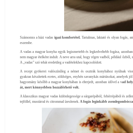
Számomra a házi vadas
igazi komfortétel.
Tartalmas, laktató és olyan fogás, am
eszembe.
A vadas a magyar konyha egyik legismertebb és legkedveltebb fogása, azonban
nem magyar ételként indult. A neve arra utal, hogy régen vadból, például őzből, 
A „vadas” szó tehát eredetileg a vadételekhez kapcsolódott.
A recept gyökerei valószínűleg a német és osztrák konyhához nyúlnak viss
gyakran készítettek ecetes, zöldséges, enyhén savanykás mártásokat, amelyek jól 
hagyomány később a magyar konyhában is elterjedt, azonban idővel a v
ad hel
át, mert könnyebben hozzáférhető volt.
A klasszikus magyar vadas különlegessége a sárgarépából, fehérrépából és zelle
tejföllel, mustárral és citrommal ízesítenek.
A fogás leginkább zsemlegombóccal 