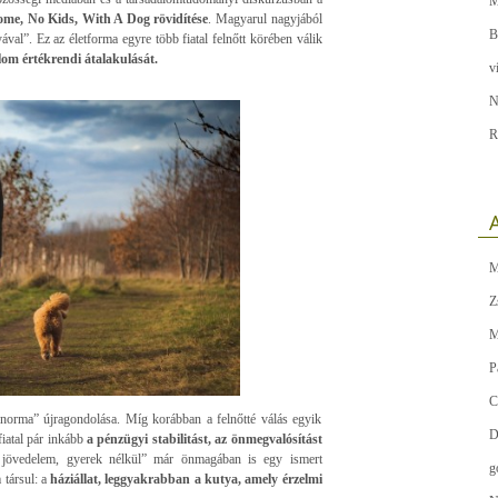
M
ome, No Kids, With A Dog rövidítése
. Magyarul nagyjából
B
ával”. Ez az életforma egyre több fiatal felnőtt körében válik
lom értékrendi átalakulását.
v
N
R
A
M
Z
M
P
C
orma” újragondolása. Míg korábban a felnőtté válás egyik
D
iatal pár inkább
a pénzügyi stabilitást, az önmegvalósítást
jövedelem, gyerek nélkül” már önmagában is egy ismert
g
 társul: a
háziállat, leggyakrabban a kutya, amely érzelmi