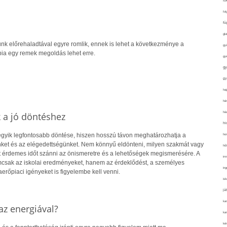
fo
fol
fü
glu
nk előrehaladtával egyre romlik, ennek is lehet a következménye a
gy
pia egy remek megoldás lehet erre.
gy
gy
gy
haj
hán
ház
k a jó döntéshez
hi
 egyik legfontosabb döntése, hiszen hosszú távon meghatározhatja a
ho
ket és az elégedettségünket. Nem könnyű eldönteni, milyen szakmát vagy
hűt
rt érdemes időt szánni az önismeretre és a lehetőségek megismerésére. A
im
csak az iskolai eredményeket, hanem az érdeklődést, a személyes
ing
rőpiaci igényeket is figyelembe kell venni.
isk
já
ka
z energiával?
kar
kér