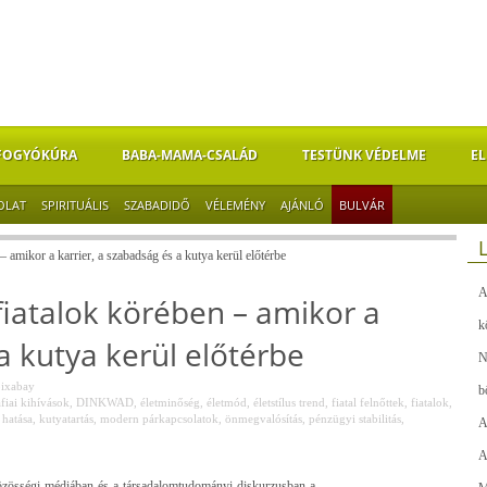
FOGYÓKÚRA
BABA-MAMA-CSALÁD
TESTÜNK VÉDELME
EL
OLAT
SPIRITUÁLIS
SZABADIDŐ
VÉLEMÉNY
AJÁNLÓ
BULVÁR
mikor a karrier, a szabadság és a kutya kerül előtérbe
A
iatalok körében – amikor a
k
a kutya kerül előtérbe
N
ixabay
b
iai kihívások
,
DINKWAD
,
életminőség
,
életmód
,
életstílus trend
,
fiatal felnőttek
,
fiatalok
,
 hatása
,
kutyatartás
,
modern párkapcsolatok
,
önmegvalósítás
,
pénzügyi stabilitás
,
A
A
özösségi médiában és a társadalomtudományi diskurzusban a