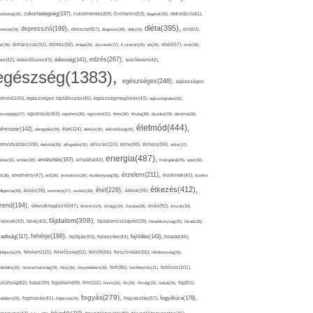
cukorbetegség(137),
orbeteg(25),
cukormentes(69),
D-vitamin(53),
daganat(36),
dekoráció(41),
diéta(395),
depresszió(199),
mencia(34),
desszert(67),
diagnózis(28),
diák(24),
dió(50),
dohányzás(92),
at(38),
döntés(58),
drága(26),
duzzanat(27),
E-vitamin(25),
eb(26),
ebéd(57),
ecet(38),
edzés(267),
édesség(141),
es(42),
édesítőszer(43),
edzőterem(42),
egészség(1383),
egészséges(246),
egészséges
etmód(100),
egészséges táplálkozás(45),
egészségmegőrzés(43),
egészségtelen(32),
észségügy(27),
egyensúly(63),
egyetem(30),
egyszerű(31),
éhes(30),
éhség(38),
éjszaka(33),
ekcéma(26),
életmód(444),
elmiszer(142),
élet(114),
elengedés(29),
életkor(30),
életminőség(30),
etmódváltás(109),
elhízás(110),
elme(93),
életvitel(28),
elfogadás(30),
élmény(55),
előny(37),
energia(487),
emésztés(167),
árás(32),
ember(38),
empátia(43),
Energiaital(29),
eper(30),
érzelem(211),
ő(36),
eredmény(47),
erő(36),
érrendszer(36),
érzékenység(36),
érzelmek(42),
érzelmi
étkezés(412),
étel(228),
elligencia(28),
érzés(39),
esemény(27),
eszköz(28),
ételek(39),
trend(194),
evés(92),
étrendkiegészítő(47),
étterem(24),
étvágy(34),
Európa(28),
évszak(28),
fájdalom(308),
cebook(42),
fahéj(43),
fájdalomcsillapító(39),
fáradékonyság(30),
fáradt(28),
fehérje(198),
radtság(117),
fejfájás(93),
fejlődés(143),
fejlesztés(44),
feladat(46),
félelem(115),
dolgozás(24),
felelősség(62),
felnőtt(66),
felszívódás(56),
féltékenység(26),
fertőzés(101),
töltődés(29),
fenntarthatóság(29),
fény(36),
fényvédelem(28),
férfi(86),
fertőtlenítés(31),
film(111),
szültség(82),
fiatal(39),
figyelem(69),
finom(26),
fitt(34),
fittség(34),
fizikai(25),
fog(51),
fogyás(279),
fogyókúra(178),
gadalom(25),
fogmosás(41),
fogorvos(24),
fogyasztás(67),