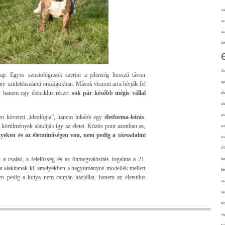
cuk
de
div
éd
él
. Egyes szociológusok szerint a jelenség hosszú távon
eg
ony születésszámú országokban. Mások viszont arra hívják fel
, hanem egy életciklus része:
sok pár később mégis vállal
él
él
elv
 követett „ideológia”, hanem inkább egy
életforma-leírás
.
 körülmények alakítják így az életet. Közös pont azonban az,
erd
nyeken és az életminőségen van, nem pedig a társadalmi
int
é
a család, a felelősség és az önmegvalósítás fogalma a 21.
fa
ákat alakítanak ki, amelyekben a hagyományos modellek mellett
fá
en pedig a kutya nem csupán háziállat, hanem az életstílus
fel
fel
fe
fo