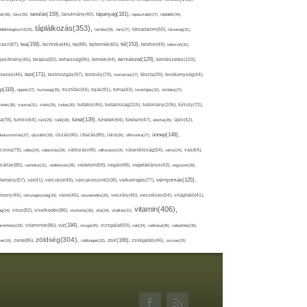
tápanyag(181),
tanulás(159),
ár(36),
tánc(26),
tanulmány(40),
tapasztalat(27),
táplálék(34),
táplálkozás(353),
lálékkiegészítő(25),
tárolás(29),
társ(27),
társadalom(50),
társaság(31),
tea(158),
tél(153),
vasz(87),
technika(46),
tej(88),
tejtermék(60),
telefon(49),
televízió(31),
terápia(92),
terhesség(96),
természet(129),
természetes(103),
ljesítmény(46),
termék(44),
test(171),
testmozgás(97),
rvezés(46),
testsúly(79),
testtartás(27),
tészta(39),
tevékenység(44),
pp(118),
tippek(27),
tisztaság(35),
tisztítás(44),
tojás(91),
torna(43),
torokfájás(32),
törődés(27),
tudatosság(115),
tudomány(106),
ténet(38),
trauma(31),
trükk(25),
tudás(30),
tudatos(46),
túlsúly(72),
tünet(139),
ra(78),
turmix(64),
túró(29),
tüdő(28),
tünetek(64),
türelem(47),
uborka(26),
újév(42),
ünnep(148),
ahasznosítás(37),
újszülött(26),
úszás(46),
Utazás(85),
Üdítő(26),
ülőmunka(27),
csora(79),
válás(24),
választás(29),
változás(48),
változatos(24),
várandósság(54),
város(24),
vas(64),
sárlás(85),
vashiány(31),
védekezés(28),
védelem(59),
vegán(48),
vegetáriánus(43),
vegyszer(28),
vércukorszint(108),
vérnyomás(125),
lemény(57),
vér(41),
vércukor(49),
vérkeringés(77),
rseny(46),
vérszegénység(34),
vese(46),
veszekedés(29),
veszély(45),
veszélyes(54),
világháló(41),
vitamin(406),
ág(34),
vírus(82),
viselkedés(86),
viszketés(30),
vita(34),
vitalitás(31),
víz(184),
aminhiány(33),
vitaminok(86),
vizsga(26),
vizsgálat(59),
zab(34),
zabkása(36),
zabpehely(36),
zöldség(304),
zsír(166),
ar(24),
zene(85),
zöldségek(32),
zsírégetés(46),
zsírsav(25)