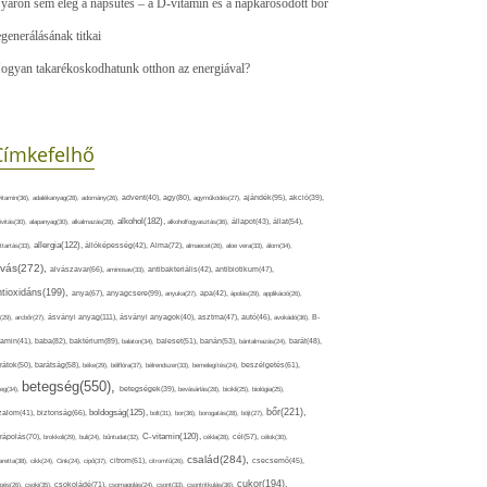
yáron sem elég a napsütés – a D-vitamin és a napkárosodott bőr
egenerálásának titkai
ogyan takarékoskodhatunk otthon az energiával?
Címkefelhő
ajándék(95),
itamin(36),
adalékanyag(28),
adomány(26),
advent(40),
agy(80),
agyműködés(27),
akció(39),
alkohol(182),
ivitás(30),
alapanyag(30),
alkalmazás(28),
alkoholfogyasztás(36),
állapot(43),
állat(54),
allergia(122),
attartás(33),
állóképesség(42),
Alma(72),
almaecet(26),
aloe vera(33),
álom(34),
lvás(272),
alvászavar(66),
aminosav(33),
antibakteriális(42),
antibiotikum(47),
ntioxidáns(199),
anyagcsere(99),
anya(67),
anyuka(27),
apa(42),
ápolás(29),
applikáció(26),
ásványi anyag(111),
(29),
arcbőr(27),
ásványi anyagok(40),
asztma(47),
autó(46),
avokádó(36),
B-
tamin(41),
baba(82),
baktérium(89),
balaton(34),
baleset(51),
banán(53),
bántalmazás(24),
barát(48),
rátok(50),
barátság(58),
béke(29),
bélflóra(37),
bélrendszer(33),
bemelegítés(24),
beszélgetés(61),
betegség(550),
eg(34),
betegségek(39),
bevásárlás(28),
bicikli(25),
biológia(25),
bőr(221),
boldogság(125),
zalom(41),
biztonság(66),
bolt(31),
bor(36),
borogatás(28),
böjt(27),
C-vitamin(120),
rápolás(70),
brokkoli(29),
buli(24),
bűntudat(32),
cékla(28),
cél(57),
célok(30),
család(284),
aretta(38),
cikk(24),
Cink(24),
cipő(37),
citrom(61),
citromfű(26),
csecsemő(45),
cukor(194),
pés(26),
csoki(35),
csokoládé(71),
csomagolás(24),
csont(33),
csontritkulás(36),