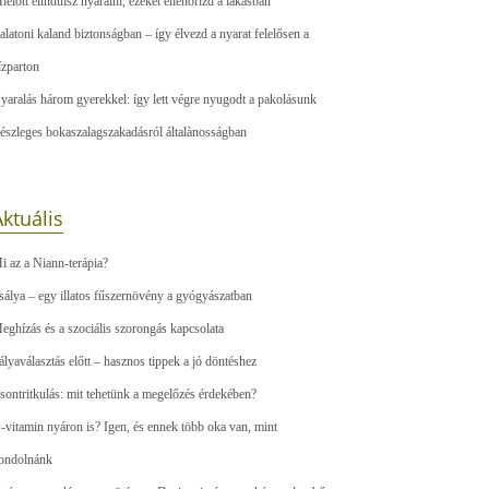
ielőtt elindulsz nyaralni, ezeket ellenőrizd a lakásban
alatoni kaland biztonságban – így élvezd a nyarat felelősen a
ízparton
yaralás három gyerekkel: így lett végre nyugodt a pakolásunk
észleges bokaszalagszakadásról általànosságban
ktuális
i az a Niann-terápia?
sálya – egy illatos fűszernövény a gyógyászatban
eghízás és a szociális szorongás kapcsolata
ályaválasztás előtt – hasznos tippek a jó döntéshez
sontritkulás: mit tehetünk a megelőzés érdekében?
-vitamin nyáron is? Igen, és ennek több oka van, mint
ondolnánk