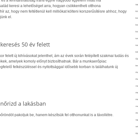
 és a fenntarthatóság iránti egyre nagyobb figyelem miatt ma
kié
alád keresi a lehetőséget arra, hogyan csökkentheti otthona
hír az, hogy nem feltétlenül kell milliókat költeni korszerűsítésre ahhoz, hogy
ki
jünk el.
ko
ko
ko
kör
skeresés 50 év felett
köz
kr
r felett új kihívásokat jelenthet, ám az évek során felépített szakmai tudás és
lá
kek, amelyek komoly előnyt biztosíthatnak. Bár a munkaerőpiac
lev
gfelelő felkészüléssel és nyitottsággal idősebb korban is találhatunk új
ma
ma
me
me
mé
lenőrizd a lakásban
mo
mu
őröndöt pakoljuk be, hanem készítsük fel otthonunkat is a távollétre.
na
ne
ny