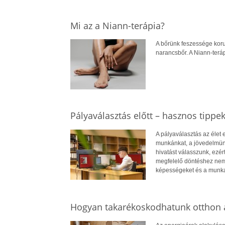
Mi az a Niann-terápia?
A bőrünk feszessége koru
narancsbőr. A Niann-terá
Pályaválasztás előtt – hasznos tippe
A pályaválasztás az élet
munkánkat, a jövedelmün
hivatást válasszunk, ezé
megfelelő döntéshez nem
képességeket és a munkae
Hogyan takarékoskodhatunk otthon a