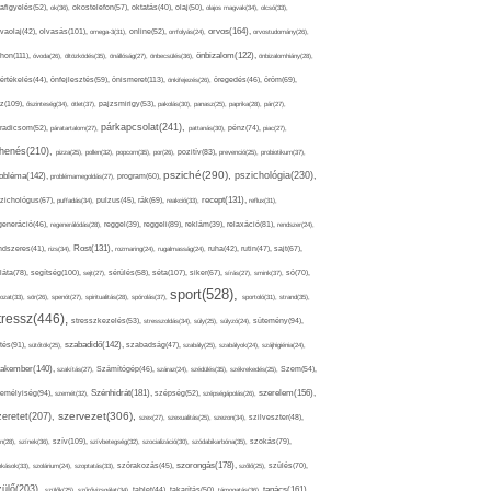
afigyelés(52),
ok(36),
okostelefon(57),
oktatás(40),
olaj(50),
olajos magvak(34),
olcsó(33),
olvasás(101),
orvos(164),
ívaolaj(42),
omega-3(31),
online(52),
orrfolyás(24),
orvostudomány(26),
thon(111),
önbizalom(122),
óvoda(26),
öltözködés(35),
önállóság(27),
önbecsülés(36),
önbizalomhiány(28),
önismeret(113),
értékelés(44),
önfejlesztés(59),
önkifejezés(26),
öregedés(46),
öröm(69),
z(109),
őszinteség(34),
ötlet(37),
pajzsmirigy(53),
pakolás(30),
panasz(25),
paprika(28),
pár(27),
párkapcsolat(241),
radicsom(52),
páratartalom(27),
pattanás(30),
pénz(74),
piac(27),
ihenés(210),
pizza(25),
pollen(32),
popcorn(35),
por(26),
pozitív(83),
prevenció(25),
probiotikum(37),
psziché(290),
pszichológia(230),
obléma(142),
problémamegoldás(27),
program(60),
recept(131),
zichológus(67),
puffadás(34),
pulzus(45),
rák(69),
reakció(33),
reflux(31),
generáció(46),
regenerálódás(28),
reggel(39),
reggeli(89),
reklám(39),
relaxáció(81),
rendszer(24),
Rost(131),
ndszeres(41),
rizs(34),
rozmaring(24),
rugalmasság(24),
ruha(42),
rutin(47),
sajt(67),
segítség(100),
séta(107),
láta(78),
sejt(27),
sérülés(58),
siker(67),
sírás(27),
smink(37),
só(70),
sport(528),
ozat(33),
sör(26),
spenót(27),
spiritualitás(28),
spórolás(37),
sportoló(31),
strand(35),
tressz(446),
sütemény(94),
stresszkezelés(53),
stresszoldás(34),
súly(25),
súlyzó(24),
szabadidő(142),
tés(91),
sütőtök(25),
szabadság(47),
szabály(25),
szabályok(24),
szájhigiénia(24),
akember(140),
szakítás(27),
Számítógép(46),
száraz(24),
szédülés(35),
székrekedés(25),
Szem(54),
Szénhidrát(181),
emélyiség(94),
szerelem(156),
szemét(32),
szépség(52),
szépségápolás(26),
szervezet(306),
zeretet(207),
szex(27),
szexualitás(25),
szezon(34),
szilveszter(48),
szív(109),
n(28),
színek(36),
szívbetegség(32),
szocializáció(30),
szódabikarbóna(35),
szokás(79),
szorongás(178),
okások(33),
szolárium(24),
szoptatás(33),
szórakozás(45),
szőlő(25),
szülés(70),
zülő(203),
tanács(161),
szülők(25),
szűrővizsgálat(34),
tablet(44),
takarítás(50),
támogatás(36),