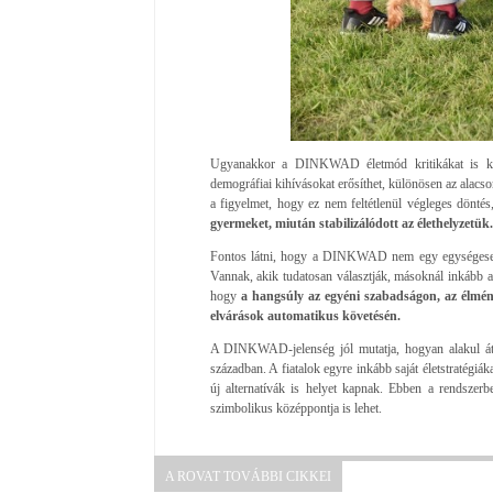
Ugyanakkor a DINKWAD életmód kritikákat is kap
demográfiai kihívásokat erősíthet, különösen az alacs
a figyelmet, hogy ez nem feltétlenül végleges döntés
gyermeket, miután stabilizálódott az élethelyzetük.
Fontos látni, hogy a DINKWAD nem egy egységesen
Vannak, akik tudatosan választják, másoknál inkább a
hogy
a hangsúly az egyéni szabadságon, az élmé
elvárások automatikus követésén.
A DINKWAD-jelenség jól mutatja, hogyan alakul át 
században. A fiatalok egyre inkább saját életstratégi
új alternatívák is helyet kapnak. Ebben a rendszerb
szimbolikus középpontja is lehet.
A ROVAT TOVÁBBI CIKKEI