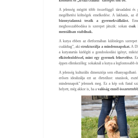
kötődést és „kvázi családi” szerepet tölt be.
A jelenség mögött több összefüggő társadalmi és 
megélhetési költségek emelkedése. A lakhatás, az él
bizonytalanná teszik a gyermekvállalást.
Emell
meghosszabbodása is szerepet játszik: sokan
csak h
mentálisan stabilnak.
A kutya ebben az életformában különleges szerepet
családtag”, aki
strukturálja a mindennapokat.
A DI
a kutyatartás kielégíti a gondoskodási igényt, mik
elköteleződéssel, mint egy gyermek felnevelése.
Ez 
éppen ellenkezőleg: sokaknál a kutya a legfontosabb é
A jelenség kulturális dimenziója sem elhanyagolható
erősen idealizálja ezt az életstílust: utazások, es
mindennapok” jelennek meg. Ez a kép sok fiatal sz
helyett, még akkor is, ha a
valóság ennél összetettebb 