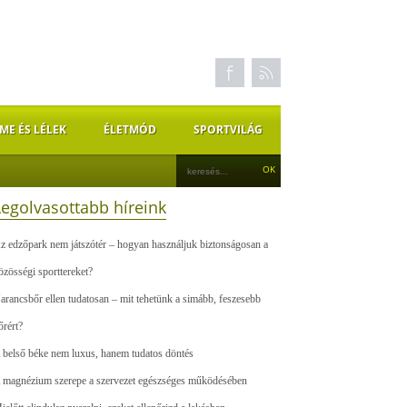
ME ÉS LÉLEK
ÉLETMÓD
SPORTVILÁG
Legolvasottabb híreink
z edzőpark nem játszótér – hogyan használjuk biztonságosan a
özösségi sporttereket?
arancsbőr ellen tudatosan – mit tehetünk a simább, feszesebb
őrért?
 belső béke nem luxus, hanem tudatos döntés
 magnézium szerepe a szervezet egészséges működésében