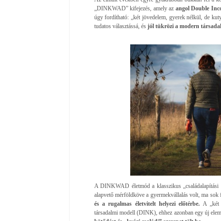
„DINKWAD” kifejezés, amely az
angol Double Inc
úgy fordítható: „két jövedelem, gyerek nélkül, de kuty
tudatos választássá, és
jól tükrözi a modern társada
A DINKWAD életmód a klasszikus „családalapítási n
alapvető mérföldköve a gyermekvállalás volt, ma sok f
és a rugalmas életvitelt helyezi előtérbe.
A „két 
társadalmi modell (DINK), ehhez azonban egy új elem