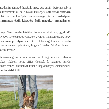
N
gazdasági tényező húzódik meg. Az egyik legfontosabb a
r
elmiszerárak és az oktatási költségek
sok fiatal számára
H
ett a munkaerőpiac rugalmassága és a karrierépítés
armincas éveik közepére érzik magukat anyagilag és
 kap. Nem csupán háziállat, hanem érzelmi társ, „gyakorló
NKWAD életmódot választók gyakran hangsúlyozzák, hogy
özben
nem jár olyan mértékű felelősséggel és életre szóló
A-v
azonban nem jelenti azt, hogy a kötődés felszínes lenne –
rzelmi támasz.
akt
áll
. A közösségi média – különösen az Instagram és a TikTok –
a
ztétikus lakások, home office életérzés és „aranyos kutyás
ámára vonzó alternatívát kínál a hagyományos családmodell
a
és kevésbé idilli.
arc
vi
ba
bet
bi
bő
cig
csí