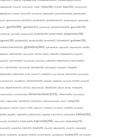
folyadék(119),
khagyma(47),
folsav(25),
folyadékbevitel(40),
folyadékfogyasztás(45),
főzés(149),
futás(132),
yadékpótlás(29),
fontos(25),
forralt bor(26),
Föld(27),
friss(44),
futóverseny(32),
ggőség(112),
fürdő(26),
fűszer(79),
fűszerek(28),
gabona(42),
gasztronómia(58),
genetika(45),
tén(32),
gluténmentes(34),
gomba(53),
gondolat(43),
gondolkodás(71),
gondoskodás(33),
gyakorlat(29),
gyerek(260),
gyermek(179),
gyerekek(117),
ász(31),
gyerekkor(32),
gyereknevelés(83),
gyógynövény(150),
ermekkor(36),
gyertya(28),
gyógyászat(36),
gyógyítás(69),
gyógymód(50),
ógyszer(165),
gyulladás(126),
gyógytea(40),
gyógyulás(85),
gyomor(62),
Gyömbér(66),
gyümölcs(340),
ulladáscsökkentő(103),
gyümölcslé(28),
hagyma(28),
hagyomány(36),
haj(85),
hangulat(112),
ápolás(36),
hajhullás(44),
hajmosás(24),
hal(70),
hála(25),
halál(39),
hányás(25),
yinger(25),
harmónia(69),
hasmenés(35),
hasznos(24),
hatás(84),
hatékony(52),
házasság(64),
i(27),
háziállat(48),
házimunka(28),
háztartás(43),
hétköznap(24),
hétvége(25),
hideg(80),
dratálás(69),
higiénia(52),
hit(26),
hízás(77),
hobbi(62),
home office(26),
hormon(79),
hormonok(25),
rmonrendszer(24),
hozzáállás(31),
hőmérséklet(44),
hőség(36),
hulladék(33),
humor(24),
hús(86),
húsvét(36),
idő(111),
ő(30),
idegrendszer(75),
időbeosztás(32),
időjárás(69),
idős(24),
illat(30),
illóolaj(78),
immunrendszer(315),
munerősítés(30),
immunerősítő(36),
influenza(45),
információ(33),
iskola(123),
er(29),
intelligencia(28),
internet(64),
inzulin(42),
inzulinrezisztencia(35),
írás(27),
olakezdés(25),
ital(75),
ivás(27),
íz(39),
izgalom(27),
izom(91),
izomzat(24),
ízület(54),
járvány(35),
kalória(193),
ték(89),
jóga(56),
Joghurt(67),
jótékony(41),
kaland(28),
kalcium(71),
kálium(50),
kapcsolat(209),
karácsony(174),
masz(30),
kamilla(41),
Kánikula(59),
káposzta(24),
kávé(125),
ácsonyfa(25),
karantén(34),
káros(53),
keksz(29),
kellemetlen(29),
kenyér(32),
képesség(28),
kezelés(167),
dés(31),
kerékpár(25),
keringés(26),
kert(52),
kertészkedés(26),
készülődés(24),
kézmosás(28),