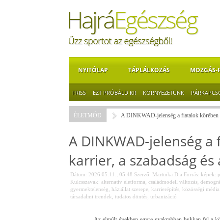
NYITÓLAP
TÁPLÁLKOZÁS
MOZGÁS-
FRISS
EZT PRÓBÁLD KI!
KÖRNYEZETÜNK
PÁRKAPCS
ÉLETMÓD
A DINKWAD-jelenség a fiatalok körében – a
A DINKWAD-jelenség a f
karrier, a szabadság és 
Dátum: 2026.05.11., 05:48
Szerző:
Martinka Dia
Forrás:
képek: p
Kulcsszavak:
alternatív életforma
,
családmodell változás
,
demográf
gyermektelenség
,
háziállat szerepe
,
karrierépítés
,
közösségi média
társadalmi trendek
,
tudatos döntés
,
urbanizáció
Az elmúlt években egyre gyakrabban bukkan fel a k