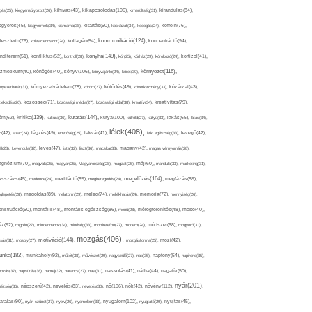
kikapcsolódás(106),
gés(25),
kiegyensúlyozott(26),
kihívás(43),
kimerültség(31),
kirándulás(84),
sgyerek(45),
kisgyermek(34),
kismama(38),
kitartás(50),
kockázat(34),
kocogás(24),
koffein(76),
kommunikáció(124),
koncentráció(94),
leszterin(76),
koleszterinszint(24),
kollagén(54),
konyha(149),
nditerem(51),
konfliktus(52),
kontroll(28),
kór(25),
kórház(29),
kórokozó(24),
kortizol(41),
könyv(106),
környezet(116),
zmetikum(40),
köhögés(40),
könyvajánló(24),
köret(30),
nyezetbarát(31),
környezetvédelem(78),
köröm(27),
kötődés(49),
következmény(33),
közérzet(43),
lekedés(26),
közösség(71),
közösségi média(27),
közösségi oldal(38),
kreatív(34),
kreativitás(79),
kritika(139),
kutatás(144),
kutya(100),
ém(62),
kultúra(36),
külföld(27),
kütyü(33),
lakás(65),
látás(34),
lélek(408),
z(42),
lazac(24),
légzés(49),
lehetőség(25),
lekvár(41),
lelki egészség(33),
levegő(42),
él(28),
Levendula(32),
leves(47),
lista(32),
liszt(36),
macska(33),
magány(42),
magas vérnyomás(28),
gnézium(70),
magvak(25),
magyar(25),
Magyarország(28),
magzat(25),
máj(60),
mandula(33),
marketing(31),
megelőzés(164),
sszázs(45),
medence(24),
meditáció(89),
megbetegedés(24),
megfázás(89),
glepetés(28),
megoldás(89),
melatonin(29),
meleg(74),
mellékhatás(24),
memória(72),
mennyiség(26),
nstruáció(50),
mentális(48),
mentális egészség(86),
menü(28),
méregtelenítés(48),
mese(40),
z(92),
migrén(27),
mindennapok(34),
minőség(33),
mobiltelefon(27),
modern(24),
módszer(68),
mogyoró(31),
mozgás(406),
motiváció(144),
sás(31),
mosoly(27),
mozgásforma(25),
mozi(42),
nka(182),
munkahely(92),
műtét(38),
művészet(29),
nagyszülő(27),
nap(35),
napfény(54),
napirend(35),
pozás(37),
napsütés(38),
naptej(32),
narancs(27),
nasi(31),
nassolás(41),
nátha(44),
negatív(50),
nyár(201),
nő(106),
növény(112),
hézség(36),
népszerű(42),
nevelés(83),
nevetés(30),
nők(42),
nyugalom(102),
aralás(90),
nyári szünet(27),
nyelv(26),
nyomelem(33),
nyugtató(29),
nyújtás(45),