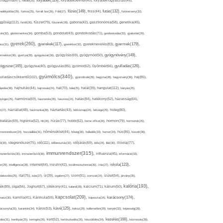
folyadék(119),
khagyma(47),
folsav(25),
folyadékbevitel(40),
folyadékfogyasztás(45),
főzés(149),
futás(132),
yadékpótlás(29),
fontos(25),
forralt bor(26),
Föld(27),
friss(44),
futóverseny(32),
ggőség(112),
fürdő(26),
fűszer(79),
fűszerek(28),
gabona(42),
gasztronómia(58),
genetika(45),
tén(32),
gluténmentes(34),
gomba(53),
gondolat(43),
gondolkodás(71),
gondoskodás(33),
gyakorlat(29),
gyerek(260),
gyermek(179),
gyerekek(117),
ász(31),
gyerekkor(32),
gyereknevelés(83),
gyógynövény(149),
ermekkor(36),
gyertya(28),
gyógyászat(36),
gyógyítás(69),
gyógymód(50),
ógyszer(165),
gyulladás(126),
gyógytea(40),
gyógyulás(85),
gyomor(62),
Gyömbér(66),
gyümölcs(340),
ulladáscsökkentő(102),
gyümölcslé(28),
hagyma(28),
hagyomány(36),
haj(85),
hangulat(112),
ápolás(36),
hajhullás(44),
hajmosás(24),
hal(70),
hála(25),
halál(39),
hányás(25),
yinger(25),
harmónia(69),
hasmenés(35),
hasznos(24),
hatás(84),
hatékony(52),
házasság(64),
i(27),
háziállat(48),
házimunka(28),
háztartás(43),
hétköznap(24),
hétvége(25),
hideg(80),
dratálás(69),
higiénia(52),
hit(26),
hízás(77),
hobbi(62),
home office(26),
hormon(79),
hormonok(25),
rmonrendszer(24),
hozzáállás(31),
hőmérséklet(44),
hőség(36),
hulladék(33),
humor(24),
hús(86),
húsvét(36),
idő(111),
ő(30),
idegrendszer(75),
időbeosztás(32),
időjárás(69),
idős(24),
illat(30),
illóolaj(77),
immunrendszer(315),
munerősítés(30),
immunerősítő(36),
influenza(45),
információ(33),
iskola(123),
er(29),
intelligencia(28),
internet(64),
inzulin(42),
inzulinrezisztencia(35),
írás(27),
olakezdés(25),
ital(75),
ivás(27),
íz(39),
izgalom(27),
izom(91),
izomzat(24),
ízület(54),
járvány(35),
kalória(193),
ték(89),
jóga(56),
Joghurt(67),
jótékony(41),
kaland(28),
kalcium(71),
kálium(50),
kapcsolat(209),
karácsony(174),
masz(30),
kamilla(41),
Kánikula(59),
káposzta(24),
kávé(125),
ácsonyfa(25),
karantén(34),
káros(53),
keksz(29),
kellemetlen(29),
kenyér(32),
képesség(28),
kezelés(166),
dés(31),
kerékpár(25),
keringés(26),
kert(52),
kertészkedés(26),
készülődés(24),
kézmosás(28),