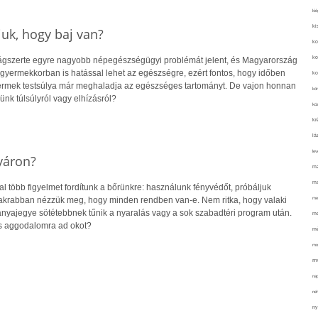
kié
ki
uk, hogy baj van?
ko
ko
lágszerte egyre nagyobb népegészségügyi problémát jelent, és Magyarország
r gyermekkorban is hatással lehet az egészségre, ezért fontos, hogy időben
ko
yermek testsúlya már meghaladja az egészséges tartományt. De vajon honnan
kör
ünk túlsúlyról vagy elhízásról?
köz
kr
lá
lev
yáron?
ma
ma
 több figyelmet fordítunk a bőrünkre: használunk fényvédőt, próbáljuk
me
gyakrabban nézzük meg, hogy minden rendben van-e. Nem ritka, hogy valaki
 anyajegye sötétebbnek tűnik a nyaralás vagy a sok szabadtéri program után.
me
s aggodalomra ad okot?
mé
mo
mu
na
ne
ny