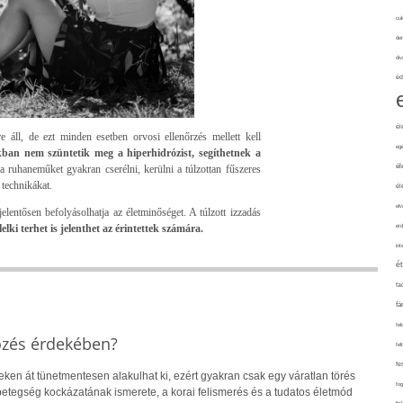
cuk
de
div
éd
él
 áll, de ezt minden esetben orvosi ellenőrzés mellett kell
eg
ban nem szüntetik meg a hiperhidrózist, segíthetnek a
él
a ruhaneműket gyakran cserélni, kerülni a túlzottan fűszeres
 technikákat.
él
elv
jelentősen befolyásolhatja az életminőséget. A túlzott izzadás
lelki terhet is jelenthet az érintettek számára.
erd
int
é
fa
fá
fel
őzés érdekében?
fel
fe
eken át tünetmentesen alakulhat ki, ezért gyakran csak egy váratlan törés
fo
 A betegség kockázatának ismerete, a korai felismerés és a tudatos életmód