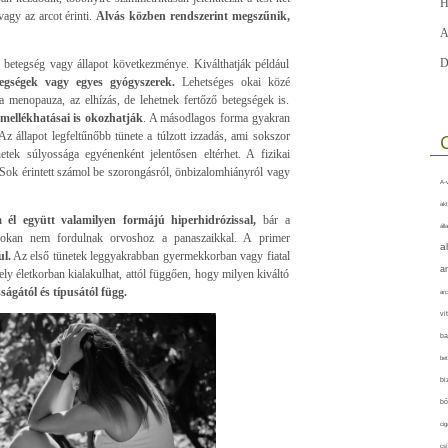
H
vagy az arcot érinti.
Alvás közben rendszerint megszűnik,
A
D
 betegség vagy állapot következménye. Kiválthatják például
etegségek vagy egyes gyógyszerek.
Lehetséges okai közé
a menopauza, az elhízás, de lehetnek fertőző betegségek is.
mellékhatásai is okozhatják
. A másodlagos forma gyakran
. Az állapot legfeltűnőbb tünete a túlzott izzadás, ami sokszor
etek súlyossága egyénenként jelentősen eltérhet. A fizikai
Sok érintett számol be szorongásról, önbizalomhiányról vagy
A-v
akt
 él együtt valamilyen formájú hiperhidrózissal,
bár a
áll
sokan nem fordulnak orvoshoz a panaszaikkal. A primer
a
ul.
Az első tünetek leggyakrabban gyermekkorban vagy fiatal
a
y életkorban kialakulhat, attól függően, hogy milyen kiváltó
ságától és típusától függ.
arc
vi
ba
bet
bi
bő
cig
csí