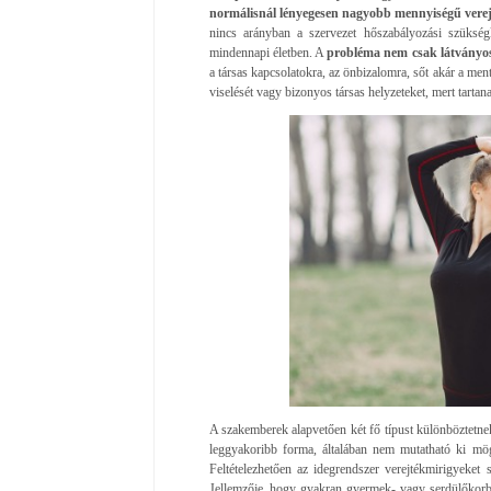
normálisnál lényegesen nagyobb mennyiségű verej
nincs arányban a szervezet hőszabályozási szükség
mindennapi életben. A
probléma nem csak látványos
a társas kapcsolatokra, az önbizalomra, sőt akár a ment
viselését vagy bizonyos társas helyzeteket, mert tartan
A szakemberek alapvetően két fő típust különböztetn
leggyakoribb forma, általában nem mutatható ki mö
Feltételezhetően az idegrendszer verejtékmirigyeket 
Jellemzője, hogy gyakran gyermek- vagy serdülőkorba