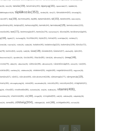
tápanyag(181),
tanulás(159),
ár(36),
tánc(26),
tanulmány(40),
tapasztalat(27),
táplálék(34),
táplálkozás(353),
lálékkiegészítő(25),
tárolás(29),
társ(27),
társadalom(50),
társaság(31),
tea(158),
tél(153),
vasz(87),
technika(46),
tej(88),
tejtermék(60),
telefon(49),
televízió(31),
terápia(92),
terhesség(96),
természet(129),
természetes(103),
ljesítmény(46),
termék(44),
test(171),
testmozgás(97),
rvezés(46),
testsúly(79),
testtartás(27),
tészta(39),
tevékenység(44),
pp(118),
tippek(27),
tisztaság(35),
tisztítás(44),
tojás(91),
torna(43),
torokfájás(32),
törődés(27),
tudatosság(115),
tudomány(106),
ténet(38),
trauma(31),
trükk(25),
tudás(30),
tudatos(46),
túlsúly(72),
tünet(139),
ra(78),
turmix(64),
túró(29),
tüdő(28),
tünetek(64),
türelem(47),
uborka(26),
újév(42),
ünnep(148),
ahasznosítás(37),
újszülött(26),
úszás(46),
Utazás(85),
Üdítő(26),
ülőmunka(27),
csora(79),
válás(24),
választás(29),
változás(48),
változatos(24),
várandósság(54),
város(24),
vas(64),
sárlás(85),
vashiány(31),
védekezés(28),
védelem(59),
vegán(48),
vegetáriánus(43),
vegyszer(28),
vércukorszint(108),
vérnyomás(125),
lemény(57),
vér(41),
vércukor(49),
vérkeringés(77),
rseny(46),
vérszegénység(34),
vese(46),
veszekedés(29),
veszély(45),
veszélyes(54),
világháló(41),
vitamin(406),
ág(34),
vírus(82),
viselkedés(86),
viszketés(30),
vita(34),
vitalitás(31),
víz(184),
aminhiány(33),
vitaminok(86),
vizsga(26),
vizsgálat(59),
zab(34),
zabkása(36),
zabpehely(36),
zöldség(304),
zsír(166),
ar(24),
zene(85),
zöldségek(32),
zsírégetés(46),
zsírsav(25)