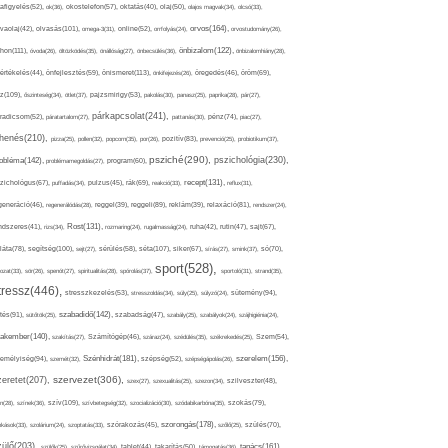
afigyelés(52),
ok(36),
okostelefon(57),
oktatás(40),
olaj(50),
olajos magvak(34),
olcsó(33),
olvasás(101),
orvos(164),
ívaolaj(42),
omega-3(31),
online(52),
orrfolyás(24),
orvostudomány(26),
thon(111),
önbizalom(122),
óvoda(26),
öltözködés(35),
önállóság(27),
önbecsülés(36),
önbizalomhiány(28),
önismeret(113),
értékelés(44),
önfejlesztés(59),
önkifejezés(26),
öregedés(46),
öröm(69),
z(109),
őszinteség(34),
ötlet(37),
pajzsmirigy(53),
pakolás(30),
panasz(25),
paprika(28),
pár(27),
párkapcsolat(241),
radicsom(52),
páratartalom(27),
pattanás(30),
pénz(74),
piac(27),
ihenés(210),
pizza(25),
pollen(32),
popcorn(35),
por(26),
pozitív(83),
prevenció(25),
probiotikum(37),
psziché(290),
pszichológia(230),
obléma(142),
problémamegoldás(27),
program(60),
recept(131),
zichológus(67),
puffadás(34),
pulzus(45),
rák(69),
reakció(33),
reflux(31),
generáció(46),
regenerálódás(28),
reggel(39),
reggeli(89),
reklám(39),
relaxáció(81),
rendszer(24),
Rost(131),
ndszeres(41),
rizs(34),
rozmaring(24),
rugalmasság(24),
ruha(42),
rutin(47),
sajt(67),
segítség(100),
séta(107),
láta(78),
sejt(27),
sérülés(58),
siker(67),
sírás(27),
smink(37),
só(70),
sport(528),
ozat(33),
sör(26),
spenót(27),
spiritualitás(28),
spórolás(37),
sportoló(31),
strand(35),
tressz(446),
sütemény(94),
stresszkezelés(53),
stresszoldás(34),
súly(25),
súlyzó(24),
szabadidő(142),
tés(91),
sütőtök(25),
szabadság(47),
szabály(25),
szabályok(24),
szájhigiénia(24),
akember(140),
szakítás(27),
Számítógép(46),
száraz(24),
szédülés(35),
székrekedés(25),
Szem(54),
Szénhidrát(181),
emélyiség(94),
szerelem(156),
szemét(32),
szépség(52),
szépségápolás(26),
szervezet(306),
zeretet(207),
szex(27),
szexualitás(25),
szezon(34),
szilveszter(48),
szív(109),
n(28),
színek(36),
szívbetegség(32),
szocializáció(30),
szódabikarbóna(35),
szokás(79),
szorongás(178),
okások(33),
szolárium(24),
szoptatás(33),
szórakozás(45),
szőlő(25),
szülés(70),
zülő(203),
tanács(161),
szülők(25),
szűrővizsgálat(34),
tablet(44),
takarítás(50),
támogatás(36),