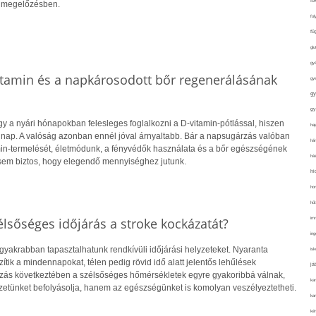
fo
a megelőzésben.
fol
fü
glu
gy
itamin és a napkárosodott bőr regenerálásának
gy
gy
gy
y a nyári hónapokban felesleges foglalkozni a D-vitamin-pótlással, hiszen
haj
 nap. A valóság azonban ennél jóval árnyaltabb. Bár a napsugárzás valóban
hán
amin-termelését, életmódunk, a fényvédők használata és a bőr egészségének
ház
sem biztos, hogy elegendő mennyiséghez jutunk.
hi
ho
hűt
im
lsőséges időjárás a stroke kockázatát?
ing
gyakrabban tapasztalhatunk rendkívüli időjárási helyzeteket. Nyaranta
isk
ik a mindennapokat, télen pedig rövid idő alatt jelentős lehűlések
já
ozás következtében a szélsőséges hőmérsékletek egyre gyakoribbá válnak,
ka
etünket befolyásolja, hanem az egészségünket is komolyan veszélyeztetheti.
kar
kér