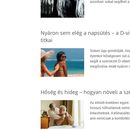
azonban sokat segíthet 
Nyáron sem elég a napsütés – a D-v
titkai
Sokan úgy gondolják, hog
ilyenkor bőségesen süt a
segíti a szervezet D-vit
megőrzése miatt nyáron 
Hőség és hideg – hogyan növeli a szé
Az elmúlt években egyre 
hosszú hőhullámok nehezít
érkezhetnek. A klímavált
ami nemcsak a komfortérz