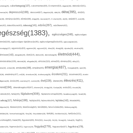
cukorbetegség(137),
orbeteg(25),
cukormentes(69),
D-vitamin(53),
daganat(36),
dekoráció(41),
diéta(395),
depresszió(199),
mencia(34),
desszert(67),
diagnózis(28),
diák(24),
dió(50),
dohányzás(92),
at(38),
döntés(58),
drága(26),
duzzanat(27),
E-vitamin(25),
eb(26),
ebéd(57),
ecet(38),
edzés(267),
édesség(141),
es(42),
édesítőszer(43),
edzőterem(42),
egészség(1383),
egészséges(246),
egészséges
etmód(100),
egészséges táplálkozás(45),
egészségmegőrzés(43),
egészségtelen(32),
észségügy(27),
egyensúly(63),
egyetem(30),
egyszerű(31),
éhes(30),
éhség(38),
éjszaka(33),
ekcéma(26),
életmód(444),
elmiszer(142),
élet(114),
elengedés(29),
életkor(30),
életminőség(30),
etmódváltás(109),
elhízás(110),
elme(93),
életvitel(28),
elfogadás(30),
élmény(55),
előny(37),
energia(487),
emésztés(166),
árás(32),
ember(38),
empátia(43),
Energiaital(29),
eper(30),
érzelem(211),
ő(36),
eredmény(47),
erő(36),
érrendszer(36),
érzékenység(36),
érzelmek(42),
érzelmi
étkezés(411),
étel(228),
elligencia(28),
érzés(39),
esemény(27),
eszköz(28),
ételek(39),
trend(194),
evés(92),
étrendkiegészítő(47),
étterem(24),
étvágy(34),
Európa(28),
évszak(28),
fájdalom(308),
cebook(42),
fahéj(43),
fájdalomcsillapító(39),
fáradékonyság(30),
fáradt(28),
fehérje(198),
radtság(117),
fejfájás(93),
fejlődés(142),
fejlesztés(44),
feladat(46),
félelem(115),
dolgozás(24),
felelősség(62),
felnőtt(66),
felszívódás(56),
féltékenység(26),
fertőzés(101),
töltődés(29),
fenntarthatóság(29),
fény(36),
fényvédelem(28),
férfi(86),
fertőtlenítés(31),
film(111),
szültség(82),
fiatal(39),
figyelem(69),
finom(26),
fitt(34),
fittség(34),
fizikai(25),
fog(51),
fogyás(279),
fogyókúra(178),
gadalom(25),
fogmosás(41),
fogorvos(24),
fogyasztás(67),