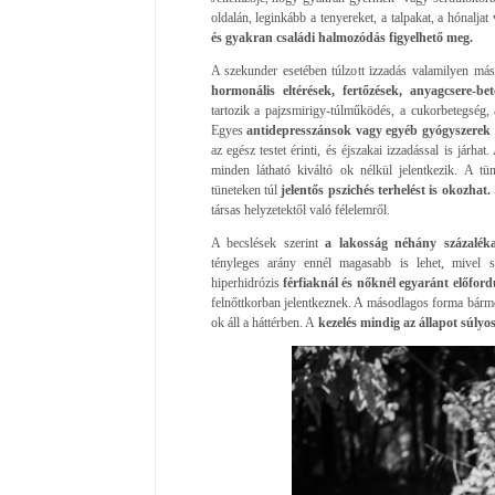
oldalán, leginkább a tenyereket, a talpakat, a hónaljat 
és gyakran családi halmozódás figyelhető meg.
A szekunder esetében túlzott izzadás valamilyen más
hormonális eltérések, fertőzések, anyagcsere-b
tartozik a pajzsmirigy-túlműködés, a cukorbetegség, 
Egyes
antidepresszánsok vagy egyéb gyógyszerek 
az egész testet érinti, és éjszakai izzadással is járhat
minden látható kiváltó ok nélkül jelentkezik. A tün
tüneteken túl
jelentős pszichés terhelést is okozhat.
társas helyzetektől való félelemről.
A becslések szerint
a lakosság néhány százaléka
tényleges arány ennél magasabb is lehet, mivel 
hiperhidrózis
férfiaknál és nőknél egyaránt előford
felnőttkorban jelentkeznek. A másodlagos forma bármel
ok áll a háttérben. A
kezelés mindig az állapot súlyos