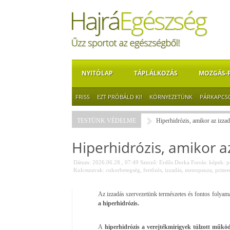
NYITÓLAP
TÁPLÁLKOZÁS
MOZGÁS-
FRISS
EZT PRÓBÁLD KI!
KÖRNYEZETÜNK
PÁRKAPCS
TESTÜNK VÉDELME
Hiperhidrózis, amikor az izza
Hiperhidrózis, amikor 
Dátum: 2026.06.28., 07:49
Szerző:
Erdős Dorka
Forrás:
képek: p
Kulcsszavak:
cukorbetegség
,
fertőzés
,
izzadás
,
menopauza
,
primer
Az izzadás szervezetünk természetes és fontos folyama
a hiperhidrózis.
A
hiperhidrózis a verejtékmirigyek túlzott működé