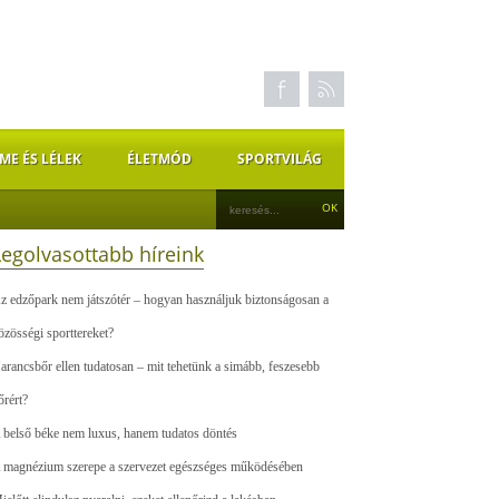
ME ÉS LÉLEK
ÉLETMÓD
SPORTVILÁG
Legolvasottabb híreink
z edzőpark nem játszótér – hogyan használjuk biztonságosan a
özösségi sporttereket?
arancsbőr ellen tudatosan – mit tehetünk a simább, feszesebb
őrért?
 belső béke nem luxus, hanem tudatos döntés
 magnézium szerepe a szervezet egészséges működésében