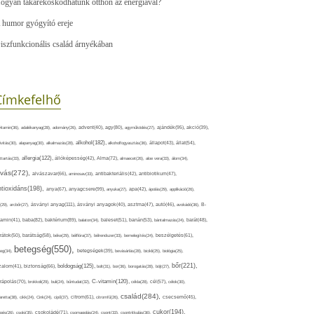
ogyan takarékoskodhatunk otthon az energiával?
 humor gyógyító ereje
iszfunkcionális család árnyékában
Címkefelhő
ajándék(95),
itamin(36),
adalékanyag(28),
adomány(26),
advent(40),
agy(80),
agyműködés(27),
akció(39),
alkohol(182),
ivitás(30),
alapanyag(30),
alkalmazás(28),
alkoholfogyasztás(36),
állapot(43),
állat(54),
allergia(122),
attartás(33),
állóképesség(42),
Alma(72),
almaecet(26),
aloe vera(33),
álom(34),
lvás(272),
alvászavar(66),
aminosav(33),
antibakteriális(42),
antibiotikum(47),
ntioxidáns(198),
anyagcsere(99),
anya(67),
anyuka(27),
apa(42),
ápolás(29),
applikáció(26),
ásványi anyag(111),
(29),
arcbőr(27),
ásványi anyagok(40),
asztma(47),
autó(46),
avokádó(36),
B-
tamin(41),
baba(82),
baktérium(89),
balaton(34),
baleset(51),
banán(53),
bántalmazás(24),
barát(48),
rátok(50),
barátság(58),
béke(29),
bélflóra(37),
bélrendszer(33),
bemelegítés(24),
beszélgetés(61),
betegség(550),
eg(34),
betegségek(39),
bevásárlás(28),
bicikli(25),
biológia(25),
bőr(221),
boldogság(125),
zalom(41),
biztonság(66),
bolt(31),
bor(36),
borogatás(28),
böjt(27),
C-vitamin(120),
rápolás(70),
brokkoli(29),
buli(24),
bűntudat(32),
cékla(28),
cél(57),
célok(30),
család(284),
aretta(38),
cikk(24),
Cink(24),
cipő(37),
citrom(61),
citromfű(26),
csecsemő(45),
cukor(194),
pés(26),
csoki(35),
csokoládé(71),
csomagolás(24),
csont(33),
csontritkulás(36),