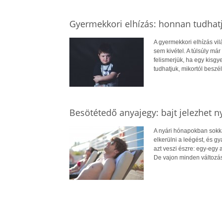
Gyermekkori elhízás: honnan tudhatj
A gyermekkori elhízás vi
sem kivétel. A túlsúly má
felismerjük, ha egy kisg
tudhatjuk, mikortól beszél
Besötétedő anyajegy: bajt jelezhet n
A nyári hónapokban sokkal
elkerülni a leégést, és 
azt veszi észre: egy-egy
De vajon minden változá