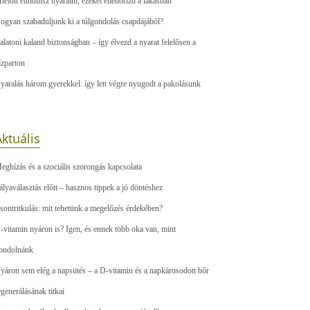
ielőtt elindulsz nyaralni, ezeket ellenőrizd a lakásban
ogyan szabaduljunk ki a túlgondolás csapdájából?
alatoni kaland biztonságban – így élvezd a nyarat felelősen a
ízparton
yaralás három gyerekkel: így lett végre nyugodt a pakolásunk
ktuális
eghízás és a szociális szorongás kapcsolata
ályaválasztás előtt – hasznos tippek a jó döntéshez
sontritkulás: mit tehetünk a megelőzés érdekében?
-vitamin nyáron is? Igen, és ennek több oka van, mint
ondolnánk
yáron sem elég a napsütés – a D-vitamin és a napkárosodott bőr
egenerálásának titkai