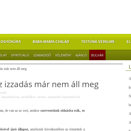
FOGYÓKÚRA
BABA-MAMA-CSALÁD
TESTÜNK VÉDELME
EL
OLAT
SPIRITUÁLIS
SZABADIDŐ
VÉLEMÉNY
AJÁNLÓ
BULVÁR
dás már nem áll meg
A
az izzadás már nem áll meg
k
exels
N
 hiperhidrózis
,
serdülőkor
,
stressz
,
szekunder hiperhidrózis
b
ta, de van az az eset, amikor
szervezetünk túlzásba esik, ez
A
A
sével járó állapot,
amelynek következtében az érintettek a