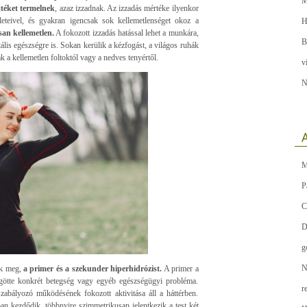
M
téket termelnek
, azaz izzadnak. Az izzadás mértéke ilyenkor
leteivel, és gyakran igencsak sok kellemetlenséget okoz a
H
an kellemetlen.
A fokozott izzadás hatással lehet a munkára,
B
ális egészségre is. Sokan kerülik a kézfogást, a világos ruhák
ak a kellemetlen foltoktól vagy a nedves tenyértől.
v
N
A
M
P
C
D
g
N
ek meg,
a primer és a szekunder hiperhidrózist.
A primer a
götte konkrét betegség vagy egyéb egészségügyi probléma.
r
szabályozó működésének fokozott aktivitása áll a háttérben.
n kezdődik, többnyire szimmetrikusan jelentkezik a test két