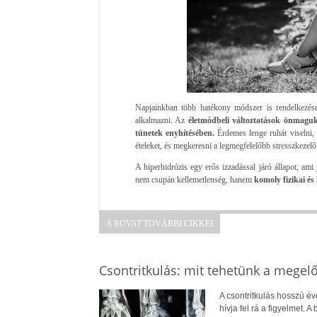
Napjainkban több hatékony módszer is rendelkezésre
alkalmazni. Az
életmódbeli változtatások önmaguk
tünetek enyhítésében.
Érdemes lenge ruhát viselni, 
ételeket, és megkeresni a legmegfelelőbb stresszkezelő
A hiperhidrózis egy erős izzadással járó állapot, ami 
nem csupán kellemetlenség, hanem
komoly fizikai és 
A ROVAT TOVÁBBI CIKKEI
Csontritkulás: mit tehetünk a megel
A csontritkulás hosszú év
hívja fel rá a figyelmet.