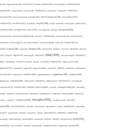
kikapcsolódás(106),
gés(25),
kiegyensúlyozott(26),
kihívás(43),
kimerültség(31),
kirándulás(84),
sgyerek(45),
kisgyermek(34),
kismama(38),
kitartás(50),
kockázat(34),
kocogás(24),
koffein(76),
kommunikáció(124),
koncentráció(94),
leszterin(76),
koleszterinszint(24),
kollagén(54),
konyha(149),
nditerem(51),
konfliktus(52),
kontroll(28),
kór(25),
kórház(29),
kórokozó(24),
kortizol(41),
könyv(106),
környezet(116),
zmetikum(40),
köhögés(40),
könyvajánló(24),
köret(30),
nyezetbarát(31),
környezetvédelem(78),
köröm(27),
kötődés(49),
következmény(33),
közérzet(43),
lekedés(26),
közösség(71),
közösségi média(27),
közösségi oldal(38),
kreatív(34),
kreativitás(79),
kritika(139),
kutatás(144),
kutya(100),
ém(62),
kultúra(36),
külföld(27),
kütyü(33),
lakás(65),
látás(34),
lélek(408),
z(42),
lazac(24),
légzés(49),
lehetőség(25),
lekvár(41),
lelki egészség(33),
levegő(42),
él(28),
Levendula(32),
leves(47),
lista(32),
liszt(36),
macska(33),
magány(42),
magas vérnyomás(28),
gnézium(70),
magvak(25),
magyar(25),
Magyarország(28),
magzat(25),
máj(60),
mandula(33),
marketing(31),
megelőzés(164),
sszázs(45),
medence(24),
meditáció(89),
megbetegedés(24),
megfázás(89),
glepetés(28),
megoldás(89),
melatonin(29),
meleg(74),
mellékhatás(24),
memória(72),
mennyiség(26),
nstruáció(50),
mentális(48),
mentális egészség(86),
menü(28),
méregtelenítés(48),
mese(40),
z(92),
migrén(27),
mindennapok(34),
minőség(33),
mobiltelefon(27),
modern(24),
módszer(68),
mogyoró(31),
mozgás(405),
motiváció(144),
sás(31),
mosoly(27),
mozgásforma(25),
mozi(42),
nka(182),
munkahely(92),
műtét(38),
művészet(29),
nagyszülő(27),
nap(35),
napfény(54),
napirend(35),
pozás(37),
napsütés(38),
naptej(32),
narancs(27),
nasi(31),
nassolás(41),
nátha(44),
negatív(50),
nyár(201),
nő(106),
növény(112),
hézség(36),
népszerű(42),
nevelés(83),
nevetés(30),
nők(42),
nyugalom(102),
aralás(90),
nyári szünet(27),
nyelv(26),
nyomelem(33),
nyugtató(29),
nyújtás(45),