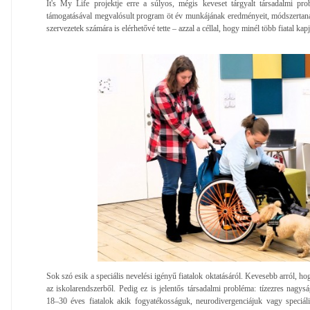
It's My Life projektje erre a súlyos, mégis keveset tárgyalt társadalmi p
támogatásával megvalósult program öt év munkájának eredményeit, módszertaná
szervezetek számára is elérhetővé tette – azzal a céllal, hogy minél több fiatal kapj
Sok szó esik a speciális nevelési igényű fiatalok oktatásáról. Kevesebb arról, h
az iskolarendszerből. Pedig ez is jelentős társadalmi probléma: tízezres na
18–30 éves fiatalok akik fogyatékosságuk, neurodivergenciájuk vagy speciáli