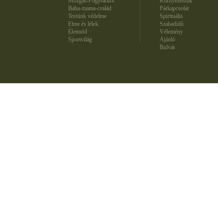
Mozgás-Fogyókúra
Környezetünk
Baba-mama-család
Párkapcsolat
Testünk védelme
Spirituális
Elme és lélek
Szabadidő
Életmód
Vélemény
Sportvilág
Ajánló
Bulvár