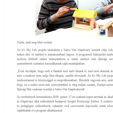
Tudás, amit meg lehet osztani
Az It's My Life projekt zárásaként a Salva Vita Alapítvány kiemelt célja vol
tudjon élni, és máshol is kamatoztatható legyen. A programról hiánypótló móds
nyelven elérhető online tudásplatform is indul, amelyet más ifjúsági szer
szakemberek szabadon használhatnak saját munkájukban.
„Évek óta látjuk, hogy ezek a fiatalok nem azért tűnnek el, mert nem akarnak d
mert a rendszer nem tudja őket elkapni, mielőtt elvesznek. Az It's My Life proje
módszertannal és közösséggel ez megváltoztatható. Büszkék vagyunk arra, amit
hogy ezt a tudást most más szervezetekkel is meg tudjuk osztani, Európa-szerte
Ifjúsági Ház szakmai vezetője a Salva Vita Alapítványnál.
Az eredmények bemutatására 2026. június 17-én szakmai napot tartottak az akadá
az Alapítvány által működtetett budapesti Szeglet Közösségi Térben. A rendezv
és pedagógiai szakemberek, valamint civil szervezetek képviselői vettek részt,
sajátíthatták el a program alkalmazását.