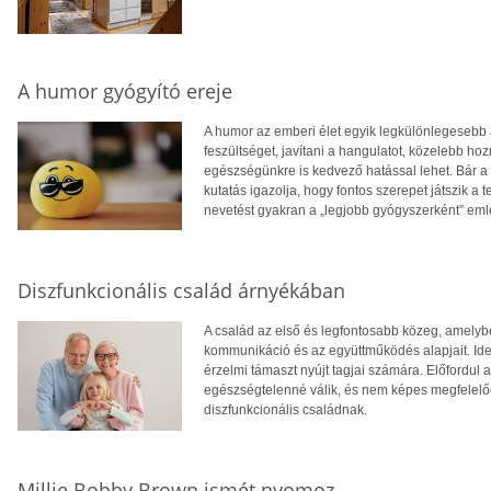
A humor gyógyító ereje
A humor az emberi élet egyik legkülönlegesebb 
feszültséget, javítani a hangulatot, közelebb 
egészségünkre is kedvező hatással lehet. Bár a 
kutatás igazolja, hogy fontos szerepet játszik a 
nevetést gyakran a „legjobb gyógyszerként” eml
Diszfunkcionális család árnyékában
A család az első és legfontosabb közeg, amelyb
kommunikáció és az együttműködés alapjait. Ideá
érzelmi támaszt nyújt tagjai számára. Előfordul
egészségtelenné válik, és nem képes megfelelően
diszfunkcionális családnak.
Millie Bobby Brown ismét nyomoz