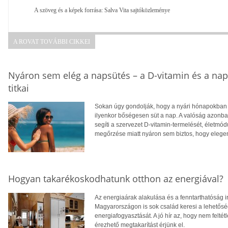
A szöveg és a képek forrása: Salva Vita sajtóközleménye
A ROVAT TOVÁBBI CIKKEI
Nyáron sem elég a napsütés – a D-vitamin és a na
titkai
Sokan úgy gondolják, hogy a nyári hónapokban f
ilyenkor bőségesen süt a nap. A valóság azonba
segíti a szervezet D-vitamin-termelését, életm
megőrzése miatt nyáron sem biztos, hogy eleg
Hogyan takarékoskodhatunk otthon az energiával?
Az energiaárak alakulása és a fenntarthatóság i
Magyarországon is sok család keresi a lehetősé
energiafogyasztását. A jó hír az, hogy nem feltétl
érezhető megtakarítást érjünk el.