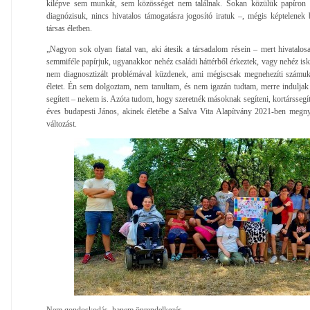
kilépve sem munkát, sem közösséget nem találnak. Sokan közülük papíron 
diagnózisuk, nincs hivatalos támogatásra jogosító iratuk –, mégis képtelene
társas életben.
„Nagyon sok olyan fiatal van, aki átesik a társadalom résein – mert hivatalos
semmiféle papírjuk, ugyanakkor nehéz családi háttérből érkeztek, vagy nehéz is
nem diagnosztizált problémával küzdenek, ami mégiscsak megnehezíti számuk
életet. Én sem dolgoztam, nem tanultam, és nem igazán tudtam, merre induljak 
segített – nekem is. Azóta tudom, hogy szeretnék másoknak segíteni, kortárssegít
éves budapesti János, akinek életébe a Salva Vita Alapítvány 2021-ben megnyi
változást.
Nem gondoskodás, hanem önrendelkezés