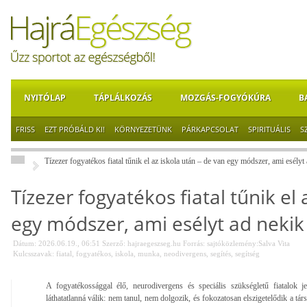
NYITÓLAP
TÁPLÁLKOZÁS
MOZGÁS-FOGYÓKÚRA
B
FRISS
EZT PRÓBÁLD KI!
KÖRNYEZETÜNK
PÁRKAPCSOLAT
SPIRITUÁLIS
S
Tízezer fogyatékos fiatal tűnik el az iskola után – de van egy módszer, ami esélyt a
Tízezer fogyatékos fiatal tűnik el
egy módszer, ami esélyt ad nekik 
Dátum: 2026.06.19., 06:51
Szerző:
hajraegeszseg.hu
Forrás:
sajtóközlemény:Salva Vita
Kulcsszavak:
fiatal
,
fogyatékos
,
iskola
,
munka
,
neodivergens
,
segítés
,
segítség
A fogyatékossággal élő, neurodivergens és speciális szükségletű fiatalok je
láthatatlanná válik: nem tanul, nem dolgozik, és fokozatosan elszigetelődik a tá