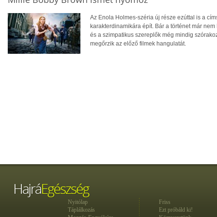
Az Enola Holmes-széria új része ezúttal is a cí
karakterdinamikára épít. Bár a történet már nem 
és a szimpatikus szereplők még mindig szórakoz
megőrzik az előző filmek hangulatát.
Nyitólap
Friss
Táplálkozás
Ezt próbáld ki!