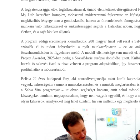
A fogyatékossággal élők foglalkoztatásával, önálló életvitelének elősegítésével f
My Life keretében komplex, többszintű módszertanná fejlesztette az Ifjúsá
megközelítés lényege nem a gondoskodás, hanem az önrendelkezés támogatása: f
munkára való felkészítéssel és önkéntességgel segítik a fiatalokat abban, hog
életben, és a saját lábukra álljanak.
A program eddigi eredményei kiemelkedők: 280 magyar fiatal vett részt a Sal
százalék el is tudott helyezkedni a nyílt munkaerőpiacon – ez az ará
összehasonlításban is figyelemre méltó. A modell elismertsége sem maradt el: 
Project Awardot, 2025-ben pedig a SozialMarie európai döntőjébe jutott. Külf
horvát és szlovén fiatal is részt vehetett a program adaptációiban, így összes
profitálhattak a módszertanból.
Belisia 22 éves budapesti lány, aki neurodivergenciája miatt került kapcsol
vagyok, nehézségeim vannak a munkakeresésben és a munkák megtartásában is.
a Salva Vita programjait – itt olyan segítséget kaptam, amit sehol másh
készségeket tanultam: megtapasztaltam, hogy nem vagyok egyedül, és hogy a
olyan kihívások, amelyekkel meg lehet küzdeni, ha van mellettük egy megfelelő 