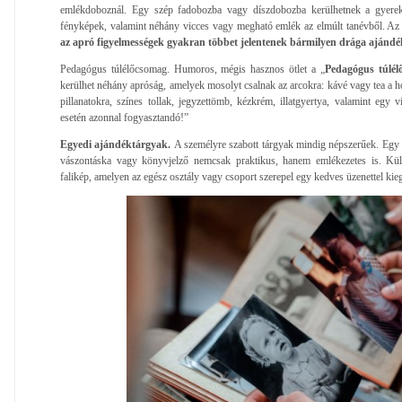
emlékdoboznál. Egy szép fadobozba vagy díszdobozba kerülhetnek a gyereke
fényképek, valamint néhány vicces vagy megható emlék az elmúlt tanévből. A
az apró figyelmességek gyakran többet jelentenek bármilyen drága ajándé
Pedagógus túlélőcsomag. Humoros, mégis hasznos ötlet a „
Pedagógus túlél
kerülhet néhány apróság, amelyek mosolyt csalnak az arcokra: kávé vagy tea a 
pillanatokra, színes tollak, jegyzettömb, kézkrém, illatgyertya, valamint egy vi
esetén azonnal fogyasztandó!”
Egyedi ajándéktárgyak.
A személyre szabott tárgyak mindig népszerűek. Egy n
vászontáska vagy könyvjelző nemcsak praktikus, hanem emlékezetes is. Külö
falikép, amelyen az egész osztály vagy csoport szerepel egy kedves üzenettel kieg