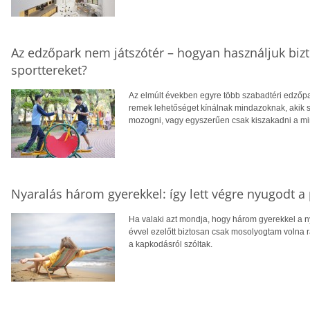
Az edzőpark nem játszótér – hogyan használjuk biz
sporttereket?
Az elmúlt években egyre több szabadtéri edzőpa
remek lehetőséget kínálnak mindazoknak, akik
mozogni, vagy egyszerűen csak kiszakadni a m
Nyaralás három gyerekkel: így lett végre nyugodt a
Ha valaki azt mondja, hogy három gyerekkel a n
évvel ezelőtt biztosan csak mosolyogtam volna r
a kapkodásról szóltak.