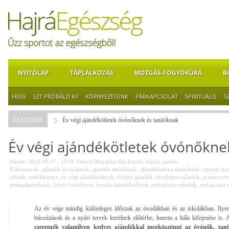
NYITÓLAP
TÁPLÁLKOZÁS
MOZGÁS-FOGYÓKÚRA
B
FRISS
EZT PRÓBÁLD KI!
KÖRNYEZETÜNK
PÁRKAPCSOLAT
SPIRITUÁLIS
S
ÉLETMÓD
Év végi ajándékötletek óvónőknek és tanítóknak
Év végi ajándékötletek óvónőkne
Dátum: 2026.06.17., 19:01
Szerző:
Martinka Dia
Forrás:
képek: pexels
Kulcsszavak:
ajándék óvónőknek
,
ajándék tanítóknak
,
ajándékkártya tanítóknak
,
egyedi ajá
ötletek
,
emlékkönyv
,
év végi ajándékötletek
,
évzáró ajándék
,
fényképes ajándék
,
gravírozot
pedagógusoknak
,
közös fotóalbum
,
óvodai ajándékötletek
,
pedagógus ajándék
,
pedagógus t
Az év vége mindig különleges időszak az óvodákban és az iskolákban. Ilye
búcsúzások és a nyári tervek kerülnek előtérbe, hanem a hála kifejezése is. 
szeretnék valamilyen kedves ajándékkal megköszönni az óvónők, taní