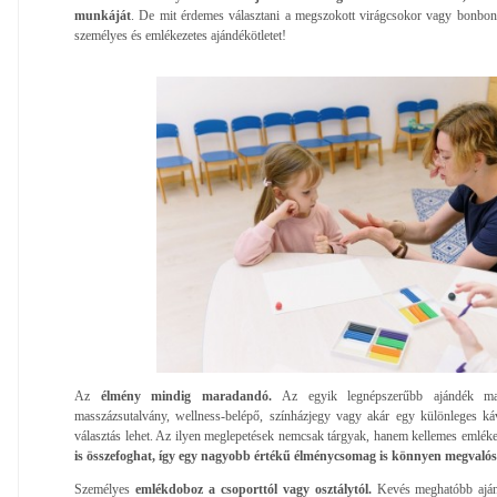
munkáját
. De mit érdemes választani a megszokott virágcsokor vagy bonbon 
személyes és emlékezetes ajándékötletet!
Az
élmény mindig maradandó.
Az egyik legnépszerűbb ajándék m
masszázsutalvány, wellness-belépő, színházjegy vagy akár egy különleges k
választás lehet. Az ilyen meglepetések nemcsak tárgyak, hanem kellemes emléke
is összefoghat, így egy nagyobb értékű élménycsomag is könnyen megvalós
Személyes
emlékdoboz a csoporttól vagy osztálytól.
Kevés meghatóbb ajánd