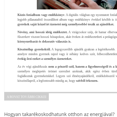
Közös fotóalbum vagy emlékkönyv
. A digitális világban egy nyomtatott fotó
legjobb pillanataiból összeállított album vagy emlékkönyv évekkel később is ö
gyerekek saját kézzel írt üzenetei még személyesebbé teszik az ajándékot.
Növény, ami hosszú ideig emlékeztet.
A virágcsokor szép, de hamar elherva
fűszerkert viszont hosszú hónapokon, akár éveken át emlékeztetheti a pedagógus
környezetbarát és dekoratív választás is.
Köszönőlap gyerekektől.
A legegyszerűbb ajándék gyakran a legértékesebb. 
amelyre minden gyermek rajzol vagy ír néhány kedves szót, felbecsülhetetle
évekig őrzi ezeket a személyes üzeneteket.
Az év végi ajándékozás
nem a pénzről szól, hanem a figyelmességről és a k
személyes meglepetés örömet szerezhet azoknak, akik egész évben türele
foglalkoztak gyermekeinkkel. Legyen szó élményajándékról, emlékdobozról v
köszönőlapról, a legfontosabb mindig az, hogy
szívből érkezzen.
A ROVAT TOVÁBBI CIKKEI
Hogyan takarékoskodhatunk otthon az energiával?