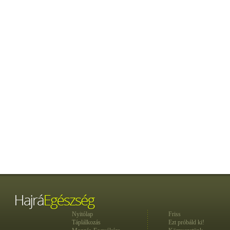
Nyitólap
Friss
Táplálkozás
Ezt próbáld ki!