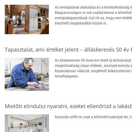
Az energiaárak alakulása és a fenntarthatóság i
Magyarországon is sok család keresi a lehetősé
energiafogyasztását. A jó hír az, hogy nem feltétl
érezhető megtakarítást érjünk el.
Tapasztalat, ami értéket jelent – álláskeresés 50 év f
Az álláskeresés 50 éves kor felett új kihívásokat
megbízhatóság olyan értékek, amelyek komoly el
folyamatosan változik, megfelelő felkészüléssel 
lehetőségeket.
Mielőtt elindulsz nyaralni, ezeket ellenőrizd a laká
Nyaralás előtt ne csak a bőröndöt pakoljuk be, ha