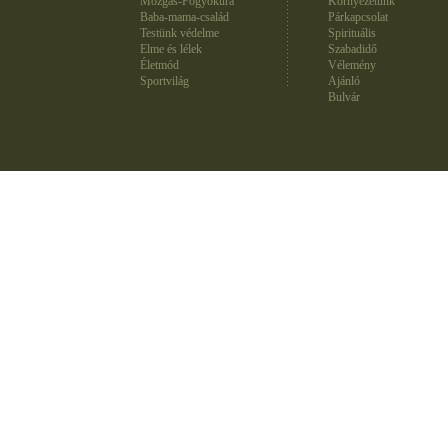
Mozgás-Fogyókúra
Környezetünk
Baba-mama-család
Párkapcsolat
Testünk védelme
Spirituális
Elme és lélek
Szabadidő
Életmód
Vélemény
Sportvilág
Ajánló
Bulvár