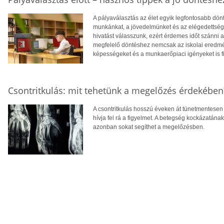
A pályaválasztás az élet egyik legfontosabb dö
munkánkat, a jövedelmünket és az elégedettség
hivatást válasszunk, ezért érdemes időt szánni
megfelelő döntéshez nemcsak az iskolai eredm
képességeket és a munkaerőpiaci igényeket is f
Csontritkulás: mit tehetünk a megelőzés érdekében
A csontritkulás hosszú éveken át tünetmentesen a
hívja fel rá a figyelmet. A betegség kockázatána
azonban sokat segíthet a megelőzésben.