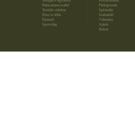
Mozgás-Fogyókúra
Környezetünk
Baba-mama-család
Párkapcsolat
Testünk védelme
Spirituális
Elme és lélek
Szabadidő
Életmód
Vélemény
Sportvilág
Ajánló
Bulvár