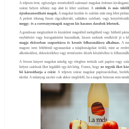
A teljesen érett, egészséges termésekből származó magokat érdemes kiválogatni.
száraz helyen néhány nap alatt ki lehet szárítani. A
sütőtök és más tökfél
újrahasznosítható magok.
A magokat tisztítás és szárítás után meg lehet pirítan
A pirított tökmag finom rágcsálnivaló, salátákra szórható, vagy kenyértésztá
meggy- és a cseresznyemagok nagyon kis hasznos darabok lehetnek.
A gondosan megtisztított és kiszárított magokból melegíthető vagy hűthető párn
enyhítésére vagy borogatásként használnak, hiszen ezeknek rendkívül jó a h
magja elsősorban szaporításra és kreatív felhasználásra alkalmas.
A mag
magonc nem feltétlenül ugyanazokat a tulajdonságokat örökli, mint az ered
alkotásokhoz, dekorációkhoz vagy természetes díszek készítéséhez is felhasználh
A frissen kinyert magokat mindig egy rétegben terítsük szét papírra vagy szú
helyen szárítsuk őket legalább egy-két hétig. Fontos, hogy
ne tegyük őket közv
hő károsíthatja a csírát
. A teljesen száraz magokat papírzacskóban, borít
tárolni. A műanyag zacskó csak akkor megfelelő, ha a magok biztosan nem tarta