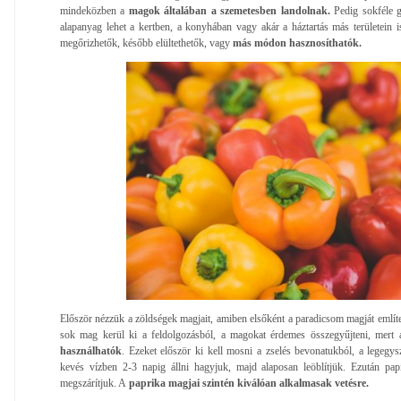
mindeközben a
magok általában a szemetesben landolnak.
Pedig sokféle g
alapanyag lehet a kertben, a konyhában vagy akár a háztartás más területein 
megőrizhetők, később elültethetők, vagy
más módon hasznosíthatók.
Először nézzük a zöldségek magjait, amiben elsőként a paradicsom magját emlí
sok mag kerül ki a feldolgozásból, a magokat érdemes összegyűjteni, mert 
használhatók
. Ezeket először ki kell mosni a zselés bevonatukból, a legeg
kevés vízben 2-3 napig állni hagyjuk, majd alaposan leöblítjük. Ezután papí
megszárítjuk. A
paprika magjai szintén kiválóan alkalmasak vetésre.