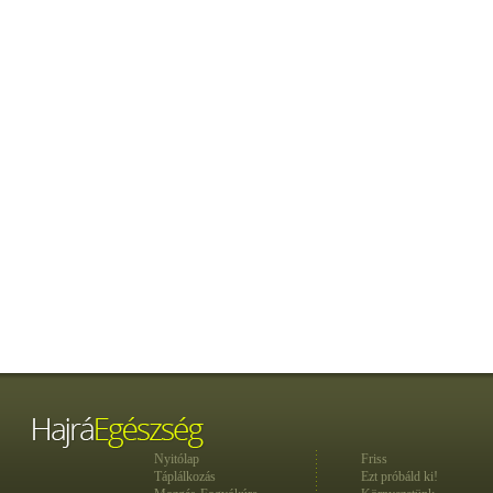
Nyitólap
Friss
Táplálkozás
Ezt próbáld ki!