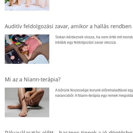
Auditív feldolgozási zavar, amikor a hallás rendbe
Sokan kérdeznek vissza, ha nem értik mit mondu
inkább egy feldolgozási zavar okozza.
Mi az a Niann-terápia?
A bőrünk feszessége korunk előrehaladtával egy
narancsbőr. A Niann-terápia egy remek megoldás
Pályaválasztás előtt – hasznos tippek a jó döntéshe