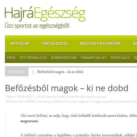
NYITÓLAP
TÁPLÁLKOZÁS
MOZGÁS-FOGYÓKÚRA
B
FRISS
EZT PRÓBÁLD KI!
KÖRNYEZETÜNK
PÁRKAPCSOLAT
SPIRITUÁLIS
S
ÉLETMÓD
Befőzésből magok – ki ne dobd
Befőzésből magok – ki ne dobd
Dátum: 2026.06.17., 19:03
Szerző:
Erdős Dorka
Forrás:
képek: pexels
Kulcsszavak:
befőzés
,
cseresznye
,
dekoráció
,
mag
,
magonc
,
meggy
,
paprika
,
paradicsom
,
sá
Aki szeret befőzni, az tudja, hogy némi hulladék keletkezik menet közben, töb
megtartani.
A befőzési szezonban a legtöbben a gyümölcs húsára koncentrálnak, például le