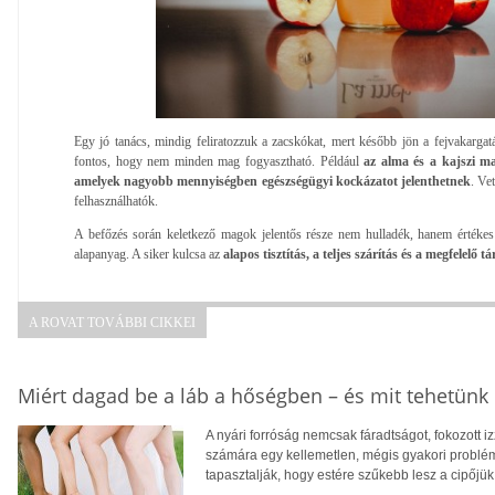
Egy jó tanács, mindig feliratozzuk a zacskókat, mert később jön a fejvakarg
fontos, hogy nem minden mag fogyasztható. Például
az alma és a kajszi m
amelyek nagyobb mennyiségben egészségügyi kockázatot jelenthetnek
. Ve
felhasználhatók.
A befőzés során keletkező magok jelentős része nem hulladék, hanem értékes
alapanyag. A siker kulcsa az
alapos tisztítás, a teljes szárítás és a megfelelő tá
A ROVAT TOVÁBBI CIKKEI
Miért dagad be a láb a hőségben – és mit tehetünk 
A nyári forróság nemcsak fáradtságot, fokozott 
számára egy kellemetlen, mégis gyakori problé
tapasztalják, hogy estére szűkebb lesz a cipőjük