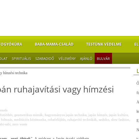
FOGYÓKÚRA
BABA-MAMA-CSALÁD
TESTÜNK VÉDELME
EL
OLAT
SPIRITUÁLIS
SZABADIDŐ
VÉLEMÉNY
AJÁNLÓ
BULVÁR
gy hímzési technika
Ő
pán ruhajavítási vagy hímzési
f
A
exels
k
futóöltés
,
geometrikus minták
,
hagyományos japán technika
,
japán hímzés
,
japán kultúra
,
 foltozás
,
meditációs kézimunka
,
ruhafelújítás
,
ruhajavító technikák
,
sashiko
,
slow fashion
,
E
bi-sabi
,
zero waste
N
vagy „apró öltések
”. A módszer a Japán északi vidékein,