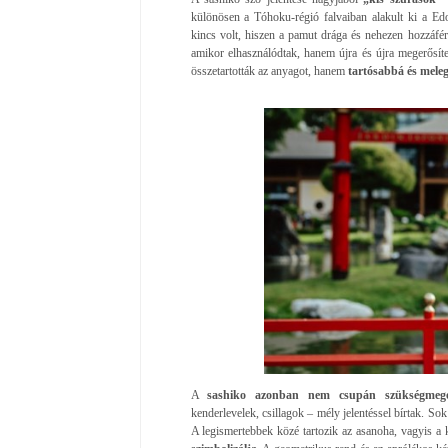
különösen a Tóhoku-régió falvaiban alakult ki a Edo
kincs volt, hiszen a pamut drága és nehezen hozzáfér
amikor elhasználódtak, hanem újra és újra megerősíte
összetartották az anyagot, hanem
tartósabbá és melege
A
sashiko azonban nem csupán szükségmegol
kenderlevelek, csillagok – mély jelentéssel bírtak. So
A legismertebbek közé tartozik az asanoha, vagyis a 