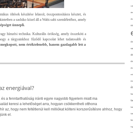
cuk
de
mikus öltések készítése lelassít, összpontosításra késztet, és
intetben a sashiko közel áll a Wabi-sabi szemléletéhez, amely
div
zépséget ünnepli.
éd
vagy hímzési technika. Kulturális örökség, amely összeköti a
, hogy a tárgyainkhoz fűződő kapcsolat lehet tudatosabb és
él
i megkopott, nem értéktelenebb, hanem gazdagabb lett a
eg
él
él
elv
erd
int
z energiával?
é
fa
 és a fenntarthatóság iránti egyre nagyobb figyelem miatt ma
fá
alád keresi a lehetőséget arra, hogyan csökkentheti otthona
fel
hír az, hogy nem feltétlenül kell milliókat költeni korszerűsítésre ahhoz, hogy
fel
jünk el.
fe
fo