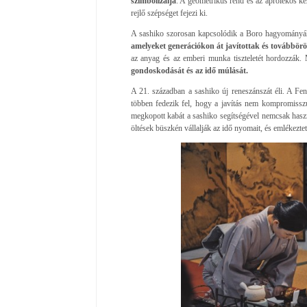
szimbolizálja
. A geometrikus rend és az aprólékos ké
rejlő szépséget fejezi ki.
A sashiko szorosan kapcsolódik a Boro hagyományá
amelyeket generációkon át javítottak és továbbörö
az anyag és az emberi munka tiszteletét hordozzák. 
gondoskodását és az idő múlását.
A 21. században a sashiko új reneszánszát éli. A Fen
többen fedezik fel, hogy a javítás nem kompromis
megkopott kabát a sashiko segítségével nemcsak haszn
öltések büszkén vállalják az idő nyomait, és emlékeztet