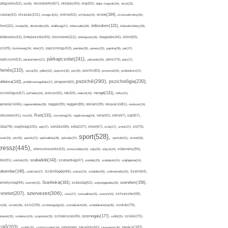
afigyelés(52),
ok(36),
okostelefon(57),
oktatás(40),
olaj(50),
olajos magvak(34),
olcsó(33),
olvasás(101),
orvos(164),
ívaolaj(42),
omega-3(31),
online(52),
orrfolyás(24),
orvostudomány(26),
thon(111),
önbizalom(121),
óvoda(26),
öltözködés(35),
önállóság(27),
önbecsülés(36),
önbizalomhiány(28),
önismeret(112),
értékelés(43),
önfejlesztés(59),
önkifejezés(26),
öregedés(46),
öröm(69),
z(109),
őszinteség(34),
ötlet(37),
pajzsmirigy(53),
pakolás(30),
panasz(25),
paprika(28),
pár(27),
párkapcsolat(241),
radicsom(52),
páratartalom(27),
pattanás(30),
pénz(74),
piac(27),
ihenés(210),
pizza(25),
pollen(32),
popcorn(35),
por(26),
pozitív(83),
prevenció(25),
probiotikum(37),
psziché(290),
pszichológia(230),
obléma(142),
problémamegoldás(27),
program(60),
recept(131),
zichológus(67),
puffadás(34),
pulzus(45),
rák(69),
reakció(33),
reflux(31),
generáció(46),
regenerálódás(28),
reggel(39),
reggeli(89),
reklám(39),
relaxáció(81),
rendszer(24),
Rost(131),
ndszeres(41),
rizs(34),
rozmaring(24),
rugalmasság(24),
ruha(42),
rutin(47),
sajt(67),
segítség(100),
séta(107),
láta(78),
sejt(27),
sérülés(58),
siker(67),
sírás(27),
smink(37),
só(70),
sport(528),
ozat(33),
sör(26),
spenót(27),
spiritualitás(28),
spórolás(37),
sportoló(31),
strand(35),
tressz(445),
sütemény(94),
stresszkezelés(53),
stresszoldás(34),
súly(25),
súlyzó(24),
szabadidő(142),
tés(91),
sütőtök(25),
szabadság(47),
szabály(25),
szabályok(24),
szájhigiénia(24),
akember(140),
szakítás(27),
Számítógép(46),
száraz(24),
szédülés(35),
székrekedés(25),
Szem(54),
Szénhidrát(181),
emélyiség(94),
szerelem(156),
szemét(32),
szépség(52),
szépségápolás(26),
szervezet(306),
zeretet(207),
szex(27),
szexualitás(25),
szezon(34),
szilveszter(48),
szív(109),
n(28),
színek(36),
szívbetegség(32),
szocializáció(30),
szódabikarbóna(35),
szokás(79),
szorongás(177),
okások(33),
szolárium(24),
szoptatás(33),
szórakozás(45),
szőlő(25),
szülés(70),
zülő(203),
tanács(161),
szülők(25),
szűrővizsgálat(34),
tablet(44),
takarítás(50),
támogatás(36),