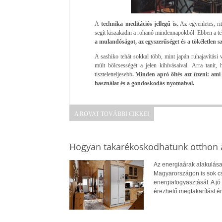
A
technika meditációs jellegű is.
Az egyenletes, rit
segít kiszakadni a rohanó mindennapokból. Ebben a tek
a mulandóságot, az egyszerűséget és a tökéletlen s
A sashiko tehát sokkal több, mint japán ruhajavítási 
múlt bölcsességét a jelen kihívásaival. Arra tanít
tiszteletteljesebb
. Minden apró öltés azt üzeni: am
használat és a gondoskodás nyomaival.
A ROVAT TOVÁBBI CIKKEI
Hogyan takarékoskodhatunk otthon a
Az energiaárak alakulása
Magyarországon is sok cs
energiafogyasztását. A jó 
érezhető megtakarítást ér