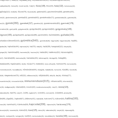
folyadék(119),
khagyma(47),
folsav(25),
folyadékbevitel(40),
folyadékfogyasztás(45),
főzés(149),
futás(132),
yadékpótlás(29),
fontos(25),
forralt bor(26),
Föld(27),
friss(44),
futóverseny(32),
ggőség(112),
fürdő(26),
fűszer(79),
fűszerek(28),
gabona(42),
gasztronómia(58),
genetika(45),
tén(32),
gluténmentes(34),
gomba(53),
gondolat(43),
gondolkodás(71),
gondoskodás(33),
gyakorlat(29),
gyerek(260),
gyermek(179),
gyerekek(117),
ász(31),
gyerekkor(32),
gyereknevelés(83),
gyógynövény(149),
ermekkor(36),
gyertya(28),
gyógyászat(36),
gyógyítás(69),
gyógymód(50),
ógyszer(165),
gyulladás(126),
gyógytea(40),
gyógyulás(85),
gyomor(62),
Gyömbér(66),
gyümölcs(340),
ulladáscsökkentő(102),
gyümölcslé(28),
hagyma(28),
hagyomány(36),
haj(85),
hangulat(112),
ápolás(36),
hajhullás(44),
hajmosás(24),
hal(70),
hála(25),
halál(39),
hányás(25),
yinger(25),
harmónia(69),
hasmenés(35),
hasznos(24),
hatás(84),
hatékony(52),
házasság(64),
i(27),
háziállat(48),
házimunka(28),
háztartás(43),
hétköznap(24),
hétvége(25),
hideg(80),
dratálás(69),
higiénia(52),
hit(26),
hízás(77),
hobbi(62),
home office(26),
hormon(79),
hormonok(25),
rmonrendszer(24),
hozzáállás(31),
hőmérséklet(44),
hőség(36),
hulladék(33),
humor(24),
hús(86),
húsvét(36),
idő(111),
ő(30),
idegrendszer(75),
időbeosztás(32),
időjárás(69),
idős(24),
illat(30),
illóolaj(77),
immunrendszer(315),
munerősítés(30),
immunerősítő(36),
influenza(45),
információ(33),
iskola(123),
er(29),
intelligencia(28),
internet(64),
inzulin(42),
inzulinrezisztencia(35),
írás(27),
olakezdés(25),
ital(75),
ivás(27),
íz(39),
izgalom(27),
izom(91),
izomzat(24),
ízület(54),
járvány(35),
kalória(193),
ték(89),
jóga(56),
Joghurt(67),
jótékony(41),
kaland(28),
kalcium(71),
kálium(50),
kapcsolat(209),
karácsony(174),
masz(30),
kamilla(41),
Kánikula(59),
káposzta(24),
kávé(125),
ácsonyfa(25),
karantén(34),
káros(53),
keksz(29),
kellemetlen(29),
kenyér(32),
képesség(28),
kezelés(166),
dés(31),
kerékpár(25),
keringés(26),
kert(52),
kertészkedés(26),
készülődés(24),
kézmosás(28),