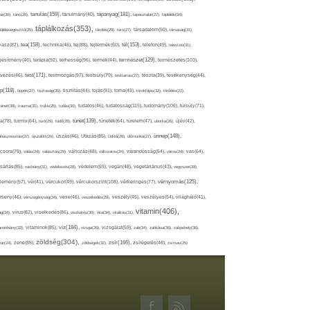
tápanyag(181),
tanulás(159),
ár(36),
tánc(26),
tanulmány(40),
tapasztalat(27),
táplálék(34),
táplálkozás(353),
lálékkiegészítő(25),
tárolás(29),
társ(27),
társadalom(50),
társaság(31),
tea(158),
tél(153),
vasz(87),
technika(46),
tej(88),
tejtermék(60),
telefon(49),
televízió(31),
terápia(92),
terhesség(96),
természet(129),
természetes(103),
ljesítmény(46),
termék(44),
test(171),
testmozgás(97),
rvezés(46),
testsúly(79),
testtartás(27),
tészta(39),
tevékenység(44),
pp(118),
tippek(27),
tisztaság(35),
tisztítás(44),
tojás(91),
torna(43),
torokfájás(32),
törődés(27),
tudatosság(115),
tudomány(106),
ténet(38),
trauma(31),
trükk(25),
tudás(30),
tudatos(46),
túlsúly(71),
tünet(139),
ra(78),
turmix(64),
túró(29),
tüdő(28),
tünetek(64),
türelem(47),
uborka(26),
újév(42),
ünnep(148),
ahasznosítás(37),
újszülött(26),
úszás(46),
Utazás(85),
Üdítő(26),
ülőmunka(27),
csora(79),
válás(24),
választás(29),
változás(48),
változatos(24),
várandósság(54),
város(24),
vas(64),
sárlás(85),
vashiány(31),
védekezés(28),
védelem(59),
vegán(48),
vegetáriánus(43),
vegyszer(28),
vércukorszint(108),
vérnyomás(125),
lemény(57),
vér(41),
vércukor(49),
vérkeringés(77),
rseny(46),
vérszegénység(34),
vese(46),
veszekedés(29),
veszély(45),
veszélyes(54),
világháló(41),
vitamin(406),
ág(34),
vírus(82),
viselkedés(86),
viszketés(30),
vita(34),
vitalitás(31),
víz(184),
aminhiány(33),
vitaminok(85),
vizsga(26),
vizsgálat(59),
zab(34),
zabkása(36),
zabpehely(36),
zöldség(304),
zsír(166),
ar(24),
zene(85),
zöldségek(32),
zsírégetés(46),
zsírsav(25)