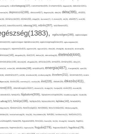
cukorbetegség(137),
orbeteg(25),
cukormentes(69),
D-vitamin(53),
daganat(36),
dekoráció(41),
diéta(395),
depresszió(199),
mencia(34),
desszert(67),
diagnózis(28),
diák(24),
dió(50),
dohányzás(92),
at(38),
döntés(58),
drága(26),
duzzanat(27),
E-vitamin(25),
eb(26),
ebéd(57),
ecet(38),
edzés(267),
édesség(141),
es(42),
édesítőszer(43),
edzőterem(42),
egészség(1383),
egészséges(246),
egészséges
etmód(100),
egészséges táplálkozás(44),
egészségmegőrzés(43),
egészségtelen(32),
észségügy(27),
egyensúly(63),
egyetem(29),
egyszerű(31),
éhes(30),
éhség(38),
éjszaka(33),
ekcéma(26),
életmód(444),
elmiszer(142),
élet(114),
elengedés(29),
életkor(30),
életminőség(30),
etmódváltás(108),
elhízás(109),
elme(93),
életvitel(28),
elfogadás(30),
élmény(55),
előny(37),
energia(487),
emésztés(166),
árás(32),
ember(38),
empátia(43),
Energiaital(29),
eper(30),
érzelem(211),
ő(36),
eredmény(47),
erő(36),
érrendszer(36),
érzékenység(36),
érzelmek(42),
érzelmi
étkezés(411),
étel(228),
elligencia(28),
érzés(39),
esemény(27),
eszköz(28),
ételek(39),
trend(193),
evés(92),
étrendkiegészítő(47),
étterem(24),
étvágy(34),
Európa(28),
évszak(28),
fájdalom(308),
cebook(42),
fahéj(43),
fájdalomcsillapító(39),
fáradékonyság(30),
fáradt(28),
fehérje(198),
radtság(117),
fejfájás(93),
fejlődés(142),
fejlesztés(44),
feladat(46),
félelem(115),
dolgozás(24),
felelősség(62),
felnőtt(66),
felszívódás(56),
féltékenység(26),
fertőzés(101),
töltődés(29),
fenntarthatóság(29),
fény(36),
fényvédelem(28),
férfi(86),
fertőtlenítés(31),
film(111),
szültség(82),
fiatal(39),
figyelem(69),
finom(26),
fitt(34),
fittség(34),
fizikai(25),
fog(51),
fogyás(279),
fogyókúra(178),
gadalom(25),
fogmosás(41),
fogorvos(24),
fogyasztás(67),