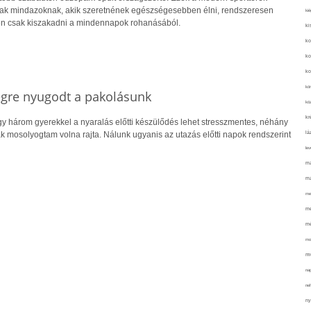
nak mindazoknak, akik szeretnének egészségesebben élni, rendszeresen
kié
n csak kiszakadni a mindennapok rohanásából.
ki
ko
ko
ko
kör
végre nyugodt a pakolásunk
köz
kr
gy három gyerekkel a nyaralás előtti készülődés lehet stresszmentes, néhány
lá
ak mosolyogtam volna rajta. Nálunk ugyanis az utazás előtti napok rendszerint
lev
ma
ma
me
me
mé
mo
mu
na
ne
ny