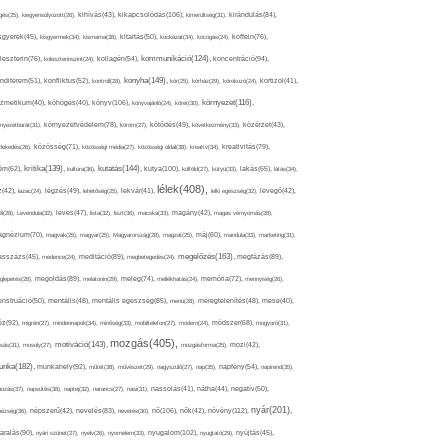
kikapcsolódás(106),
gés(25),
kiegyensúlyozott(26),
kihívás(43),
kimerültség(31),
kirándulás(84),
sgyerek(45),
kisgyermek(34),
kismama(38),
kitartás(50),
kockázat(34),
kocogás(24),
koffein(76),
kommunikáció(124),
koncentráció(94),
leszterin(76),
koleszterinszint(24),
kollagén(54),
konyha(149),
nditerem(51),
konfliktus(52),
kontroll(28),
kór(25),
kórház(29),
kórokozó(24),
kortizol(41),
könyv(106),
környezet(116),
zmetikum(40),
köhögés(40),
könyvajánló(24),
köret(30),
nyezetbarát(31),
környezetvédelem(78),
köröm(27),
kötődés(49),
következmény(33),
közérzet(43),
lekedés(26),
közösség(71),
közösségi média(27),
közösségi oldal(38),
kreatív(34),
kreativitás(79),
kritika(139),
kutatás(144),
kutya(100),
ém(62),
kultúra(36),
külföld(27),
kütyü(33),
lakás(65),
látás(34),
lélek(408),
z(42),
lazac(24),
légzés(49),
lehetőség(25),
lekvár(41),
lelki egészség(32),
levegő(42),
él(28),
Levendula(32),
leves(47),
lista(32),
liszt(36),
macska(33),
magány(42),
magas vérnyomás(28),
gnézium(70),
magvak(25),
magyar(25),
Magyarország(28),
magzat(25),
máj(60),
mandula(33),
marketing(31),
megelőzés(163),
sszázs(45),
medence(24),
meditáció(89),
megbetegedés(24),
megfázás(89),
glepetés(28),
megoldás(89),
melatonin(29),
meleg(74),
mellékhatás(24),
memória(72),
mennyiség(26),
nstruáció(50),
mentális(48),
mentális egészség(85),
menü(28),
méregtelenítés(48),
mese(40),
z(92),
migrén(27),
mindennapok(34),
minőség(33),
mobiltelefon(27),
modern(24),
módszer(68),
mogyoró(31),
mozgás(405),
motiváció(143),
sás(31),
mosoly(27),
mozgásforma(25),
mozi(42),
nka(182),
munkahely(92),
műtét(38),
művészet(29),
nagyszülő(27),
nap(35),
napfény(54),
napirend(35),
pozás(37),
napsütés(38),
naptej(32),
narancs(27),
nasi(31),
nassolás(41),
nátha(44),
negatív(50),
nyár(201),
nő(106),
növény(112),
hézség(36),
népszerű(42),
nevelés(83),
nevetés(30),
nők(42),
nyugalom(102),
aralás(90),
nyári szünet(27),
nyelv(26),
nyomelem(33),
nyugtató(29),
nyújtás(45),