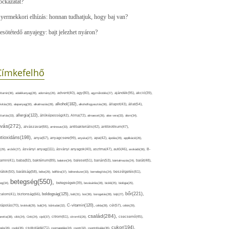
ockázatát?
yermekkori elhízás: honnan tudhatjuk, hogy baj van?
esötétedő anyajegy: bajt jelezhet nyáron?
Címkefelhő
ajándék(95),
itamin(36),
adalékanyag(28),
adomány(26),
advent(40),
agy(80),
agyműködés(27),
akció(39),
alkohol(182),
ivitás(30),
alapanyag(30),
alkalmazás(28),
alkoholfogyasztás(36),
állapot(43),
állat(54),
allergia(122),
attartás(33),
állóképesség(42),
Alma(72),
almaecet(26),
aloe vera(33),
álom(34),
lvás(272),
alvászavar(66),
aminosav(33),
antibakteriális(42),
antibiotikum(47),
ntioxidáns(198),
anyagcsere(99),
anya(67),
anyuka(27),
apa(42),
ápolás(29),
applikáció(26),
ásványi anyag(111),
(29),
arcbőr(27),
ásványi anyagok(40),
asztma(47),
autó(46),
avokádó(36),
B-
tamin(41),
baba(82),
baktérium(89),
balaton(34),
baleset(51),
banán(53),
bántalmazás(24),
barát(48),
rátok(50),
barátság(58),
béke(29),
bélflóra(37),
bélrendszer(33),
bemelegítés(24),
beszélgetés(61),
betegség(550),
eg(34),
betegségek(39),
bevásárlás(28),
bicikli(25),
biológia(25),
bőr(221),
boldogság(125),
zalom(41),
biztonság(66),
bolt(31),
bor(36),
borogatás(28),
böjt(27),
C-vitamin(120),
rápolás(70),
brokkoli(29),
buli(24),
bűntudat(32),
cékla(28),
cél(57),
célok(29),
család(284),
aretta(38),
cikk(24),
Cink(24),
cipő(37),
citrom(61),
citromfű(26),
csecsemő(45),
cukor(194),
pés(26),
csoki(35),
csokoládé(71),
csomagolás(24),
csont(32),
csontritkulás(35),