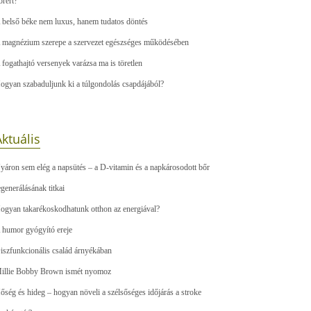
őrért?
 belső béke nem luxus, hanem tudatos döntés
 magnézium szerepe a szervezet egészséges működésében
 fogathajtó versenyek varázsa ma is töretlen
ogyan szabaduljunk ki a túlgondolás csapdájából?
ktuális
yáron sem elég a napsütés – a D-vitamin és a napkárosodott bőr
egenerálásának titkai
ogyan takarékoskodhatunk otthon az energiával?
 humor gyógyító ereje
iszfunkcionális család árnyékában
illie Bobby Brown ismét nyomoz
őség és hideg – hogyan növeli a szélsőséges időjárás a stroke