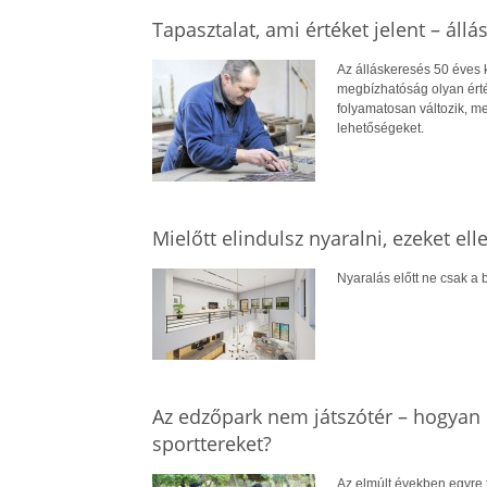
Tapasztalat, ami értéket jelent – állá
Az álláskeresés 50 éves ko
megbízhatóság olyan érté
folyamatosan változik, me
lehetőségeket.
Mielőtt elindulsz nyaralni, ezeket el
Nyaralás előtt ne csak a b
Az edzőpark nem játszótér – hogyan 
sporttereket?
Az elmúlt években egyre 