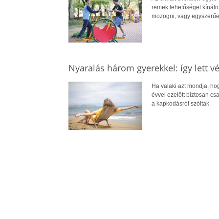
remek lehetőséget kínál
mozogni, vagy egyszerűe
Nyaralás három gyerekkel: így lett 
Ha valaki azt mondja, ho
évvel ezelőtt biztosan cs
a kapkodásról szóltak.