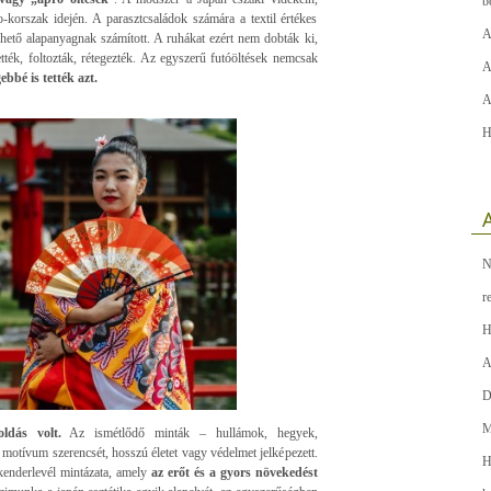
b
-korszak idején. A parasztcsaládok számára a textil értékes
A
hető alapanyagnak számított. A ruhákat ezért nem dobták ki,
tték, foltozták, rétegezték. Az egyszerű futóöltések nemcsak
A
bbé is tették azt.
A
H
A
N
r
H
A
D
M
dás volt.
Az ismétlődő minták – hullámok, hegyek,
k motívum szerencsét, hosszú életet vagy védelmet jelképezett.
H
kenderlevél mintázata, amely
az erőt és a gyors növekedést