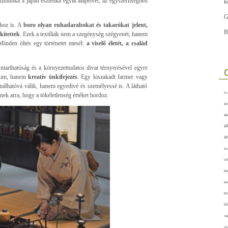
zimunka a japán esztétika egyik alapelvét, az egyszerűségben
k
G
hoz is. A
boro olyan ruhadarabokat és takarókat jelent,
B
kítettek
. Ezek a textíliák nem a szegénység szégyenét, hanem
Minden öltés egy történetet mesél:
a viselő életét, a család
ntarthatóság és a környezettudatos divat térnyerésével egyre
szum, hanem
kreatív önkifejezés
. Egy kiszakadt farmer vagy
álhatóvá válik, hanem egyedivé és személyessé is. A látható
A-v
nek arra, hogy a tökéletlenség értéket hordoz.
akt
áll
a
a
arc
vi
ba
bet
bi
bő
cig
csí