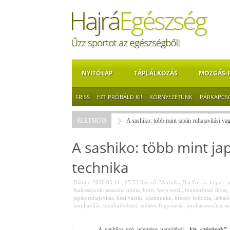
NYITÓLAP
TÁPLÁLKOZÁS
MOZGÁS-
FRISS
EZT PRÓBÁLD KI!
KÖRNYEZETÜNK
PÁRKAPCS
ÉLETMÓD
A sashiko: több mint japán ruhajavítási va
A sashiko: több mint ja
technika
Dátum: 2026.05.11., 05:52
Szerző:
Martinka Dia
Forrás:
képek: p
Kulcsszavak:
asanoha minta
,
boro
,
boro textil
,
fenntartható divat
,
japán ruhajavítás
,
kézi varrás
,
kézimunka
,
kreatív foltozás
,
látható
textiljavítás
,
textilművészet
,
tudatos fogyasztás
,
újrahasznosítás
,
wa
A sashiko szó jelentése nagyjából
„kis szúrások” 