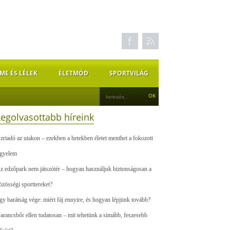
ME ÉS LÉLEK
ÉLETMÓD
SPORTVILÁG
Legolvasottabb híreink
zriadó az utakon – ezekben a hetekben életet menthet a fokozott
igyelem
z edzőpark nem játszótér – hogyan használjuk biztonságosan a
özösségi sporttereket?
gy barátság vége: miért fáj ennyire, és hogyan lépjünk tovább?
arancsbőr ellen tudatosan – mit tehetünk a simább, feszesebb