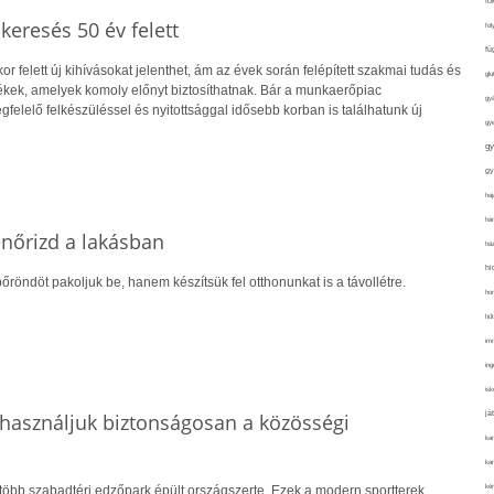
fo
skeresés 50 év felett
fol
fü
r felett új kihívásokat jelenthet, ám az évek során felépített szakmai tudás és
glu
kek, amelyek komoly előnyt biztosíthatnak. Bár a munkaerőpiac
gy
gfelelő felkészüléssel és nyitottsággal idősebb korban is találhatunk új
gy
gy
gy
haj
hán
lenőrizd a lakásban
ház
hi
őröndöt pakoljuk be, hanem készítsük fel otthonunkat is a távollétre.
ho
hűt
im
ing
isk
já
használjuk biztonságosan a közösségi
ka
kar
kér
több szabadtéri edzőpark épült országszerte. Ezek a modern sportterek